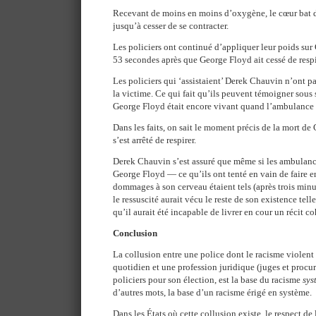
Recevant de moins en moins d’oxygène, le cœur bat d
jusqu’à cesser de se contracter.
Les policiers ont continué d’appliquer leur poids sur
53 secondes après que George Floyd ait cessé de respi
Les policiers qui ‘assistaient’ Derek Chauvin n’ont p
la victime. Ce qui fait qu’ils peuvent témoigner sous 
George Floyd était encore vivant quand l’ambulance e
Dans les faits, on sait le moment précis de la mort de
s’est arrêté de respirer.
Derek Chauvin s’est assuré que même si les ambulanci
George Floyd — ce qu’ils ont tenté en vain de faire e
dommages à son cerveau étaient tels (après trois min
le ressuscité aurait vécu le reste de son existence tel
qu’il aurait été incapable de livrer en cour un récit co
Conclusion
La collusion entre une police dont le racisme violen
quotidien et une profession juridique (juges et procu
policiers pour son élection, est la base du racisme
sys
d’autres mots, la base d’un racisme érigé en système.
Dans les États où cette collusion existe, le respect de 