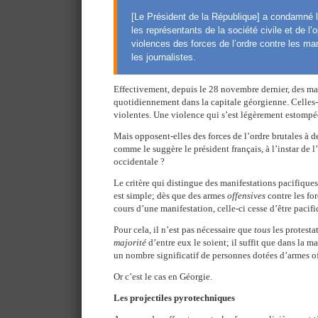
[Le Président de la République] a condamné l
les représentants de la société civile et de l’
violences des forces de l’ordre contre les ma
les journalistes.
Effectivement, depuis le 28 novembre dernier, des man
quotidiennement dans la capitale géorgienne. Celles-
violentes. Une violence qui s’est légèrement estompé
Mais opposent-elles des forces de l’ordre brutales à d
comme le suggère le président français, à l’instar de 
occidentale ?
Le critère qui distingue des manifestations pacifiques
est simple; dès que des armes
offensives
contre les for
cours d’une manifestation, celle-ci cesse d’être pacifi
Pour cela, il n’est pas nécessaire que
tous
les protesta
majorité
d’entre eux le soient; il suffit que dans la mas
un nombre significatif de personnes dotées d’armes o
Or c’est le cas en Géorgie.
Les projectiles pyrotechniques