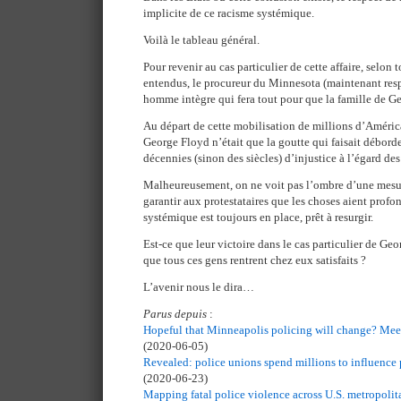
implicite de ce racisme systémique.
Voilà le tableau général.
Pour revenir au cas particulier de cette affaire, selon
entendus, le procureur du Minnesota (maintenant resp
homme intègre qui fera tout pour que la famille de G
Au départ de cette mobilisation de millions d’Améric
George Floyd n’était que la goutte qui faisait déborder
décennies (sinon des siècles) d’injustice à l’égard des
Malheureusement, on ne voit pas l’ombre d’une mesur
garantir aux protestataires que les choses aient prof
systémique est toujours en place, prêt à resurgir.
Est-ce que leur victoire dans le cas particulier de Geo
que tous ces gens rentrent chez eux satisfaits ?
L’avenir nous le dira…
Parus depuis
:
Hopeful that Minneapolis policing will change? Mee
(2020-06-05)
Revealed: police unions spend millions to influence p
(2020-06-23)
Mapping fatal police violence across U.S. metropolita