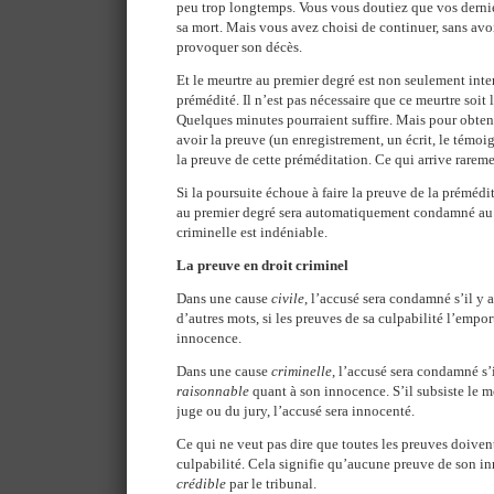
peu trop longtemps. Vous vous doutiez que vos derni
sa mort. Mais vous avez choisi de continuer, sans avoi
provoquer son décès.
Et le meurtre au premier degré est non seulement int
prémédité. Il n’est pas nécessaire que ce meurtre soit
Quelques minutes pourraient suffire. Mais pour obten
avoir la preuve (un enregistrement, un écrit, le témo
la preuve de cette préméditation. Ce qui arrive rareme
Si la poursuite échoue à faire la preuve de la prémédi
au premier degré sera automatiquement condamné au 
criminelle est indéniable.
La preuve en droit criminel
Dans une cause
civile
, l’accusé sera condamné s’il y
d’autres mots, si les preuves de sa culpabilité l’empor
innocence.
Dans une cause
criminelle
, l’accusé sera condamné s’
raisonnable
quant à son innocence. S’il subsiste le m
juge ou du jury, l’accusé sera innocenté.
Ce qui ne veut pas dire que toutes les preuves doivent
culpabilité. Cela signifie qu’aucune preuve de son in
crédible
par le tribunal.