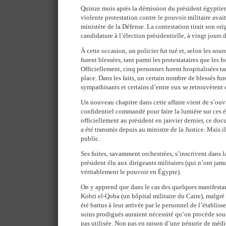
Quinze mois après la démission du président égypti
violente protestation contre le pouvoir militaire avai
ministère de la Défense. La contestation tirait son or
candidature à l’élection présidentielle, à vingt jours d
À cette occasion, un policier fut tué et, selon les sou
furent blessées, tant parmi les protestataires que les fo
Officiellement, cinq personnes furent hospitalisées tan
place. Dans les faits, un certain nombre de blessés fu
sympathisants et certains d’entre eux se retrouvèrent 
Un nouveau chapitre dans cette affaire vient de s’ouvr
confidentiel commandé pour faire la lumière sur ces
officiellement au président en janvier dernier, ce do
a été transmis depuis au ministre de la Justice. Mais i
public.
Ses fuites, savamment orchestrées, s’inscrivent dans l
président élu aux dirigeants militaires (qui n’ont jam
véritablement le pouvoir en Égypte).
On y apprend que dans le cas des quelques manifestant
Kobri el-Qoba (un hôpital militaire du Caire), malgré 
été battus à leur arrivée par le personnel de l’établiss
soins prodigués auraient nécessité qu’on procède sous 
pas utilisée. Non pas en raison d’une pénurie de méd