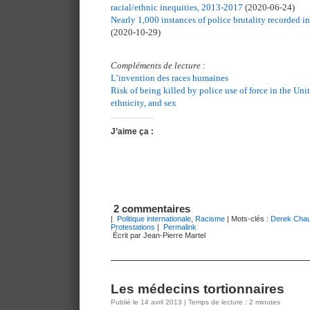
racial/ethnic inequities, 2013-2017
(2020-06-24)
Nearly 1,000 instances of police brutality recorded in
(2020-10-29)
Compléments de lecture
:
L’invention des races humaines
Risk of being killed by police use of force in the Uni
ethnicity, and sex
J’aime ça :
2 commentaires
|
Politique internationale
,
Racisme
| Mots-clés :
Derek Chau
Protestations
|
Permalink
Écrit par Jean-Pierre Martel
Les médecins tortionnaires
Publié le 14 avril 2013 | Temps de lecture : 2 minutes