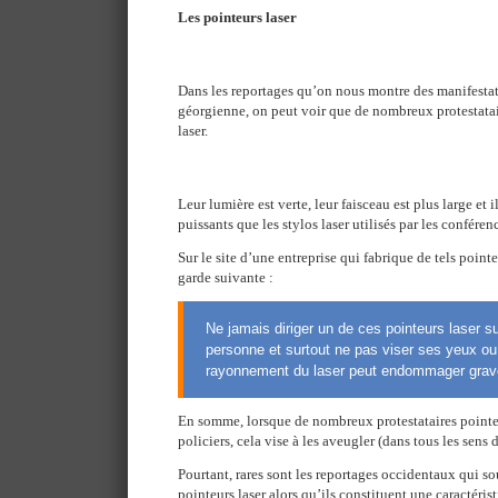
Les pointeurs laser
Dans les reportages qu’on nous montre des manifestat
géorgienne, on peut voir que de nombreux protestatair
laser.
Leur lumière est verte, leur faisceau est plus large et
puissants que les stylos laser utilisés par les conférenc
Sur le site d’une entreprise qui fabrique de tels point
garde suivante :
Ne jamais diriger un de ces pointeurs laser s
personne et surtout ne pas viser ses yeux ou
rayonnement du laser peut endommager grav
En somme, lorsque de nombreux protestataires pointen
policiers, cela vise à les aveugler (dans tous les sens 
Pourtant, rares sont les reportages occidentaux qui so
pointeurs laser alors qu’ils constituent une caractéris