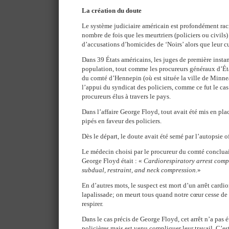
La création du doute
Le système judiciaire américain est profondément rac
nombre de fois que les meurtriers (policiers ou civils
d’accusations d’homicides de ‘Noirs’ alors que leur cul
Dans 39 États américains, les juges de première instan
population, tout comme les procureurs généraux d’Ét
du comté d’Hennepin (où est située la ville de Minnea
l’appui du syndicat des policiers, comme ce fut le cas
procureurs élus à travers le pays.
Dans l’affaire George Floyd, tout avait été mis en pla
pipés en faveur des policiers.
Dès le départ, le doute avait été semé par l’autopsie of
Le médecin choisi par le procureur du comté concluai
George Floyd était : «
Cardiorespiratory arrest comp
subdual, restraint, and neck compression.
»
En d’autres mots, le suspect est mort d’un arrêt cardio
lapalissade; on meurt tous quand notre cœur cesse de 
respirer.
Dans le cas précis de George Floyd, cet arrêt n’a pas é
policières mais est venu compliquer leur travail. C’e