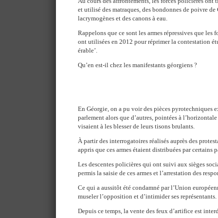
Au cours des affrontements, les forces policières ont 
et utilisé des matraques, des bondonnes de poivre de
lacrymogènes et des canons à eau.
Rappelons que ce sont les armes répressives que les f
ont utilisées en 2012 pour réprimer la contestation é
érable’.
Qu’en est-il chez les manifestants géorgiens ?
En Géorgie, on a pu voir des pièces pyrotechniques e
parlement alors que d’autres, pointées à l’horizontale 
visaient à les blesser de leurs tisons brulants.
À partir des interrogatoires réalisés auprès des protesta
appris que ces armes étaient distribuées par certains p
Les descentes policières qui ont suivi aux sièges soc
permis la saisie de ces armes et l’arrestation des respo
Ce qui a aussitôt été condamné par l’Union europée
museler l’opposition et d’intimider ses représentants.
Depuis ce temps, la vente des feux d’artifice est interd