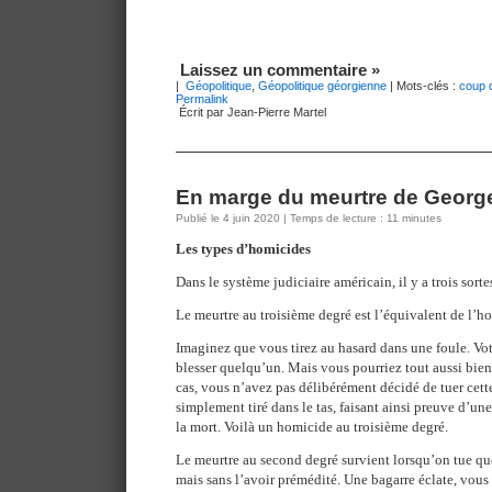
Laissez un commentaire »
|
Géopolitique
,
Géopolitique géorgienne
| Mots-clés :
coup d
Permalink
Écrit par Jean-Pierre Martel
En marge du meurtre de Georg
Publié le 4 juin 2020 | Temps de lecture : 11 minutes
Les types d’homicides
Dans le système judiciaire américain, il y a trois sort
Le meurtre au troisième degré est l’équivalent de l’h
Imaginez que vous tirez au hasard dans une foule. Vo
blesser quelqu’un. Mais vous pourriez tout aussi bien 
cas, vous n’avez pas délibérément décidé de tuer cet
simplement tiré dans le tas, faisant ainsi preuve d’u
la mort. Voilà un homicide au troisième degré.
Le meurtre au second degré survient lorsqu’on tue q
mais sans l’avoir prémédité. Une bagarre éclate, vous