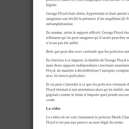
légiste.
George Floyd était obèse, hypertendu et était atteint 
sanguines ont révélé la présence d’un stupéfiant (le F
métamphétamine.
En somme, selon le rapport officiel, George Floyd était 
tellement qu’on peut imaginer qu’il serait peut-être m
n’avait pas été arrêté.
Bref, qui peut dire avec certitude que les policiers on
En réaction à ce rapport, la famille de George Floyd
mais deux rapports indépendants concluant unanime
Floyd, de manière à décrédibiliser l’autopsie compl
avec les forces policières.
Et on peut s’attendre à ce que les policiers viennent
Floyd résistait à son arrestation alors qu’en réalité, m
gigotait comme le ferait n’importe quel pendu encore
corde.
La vidéo
La vidéo où on voit clairement le policier Derek Cha
Floyd n’est pas une preuve au sens légal du terme.