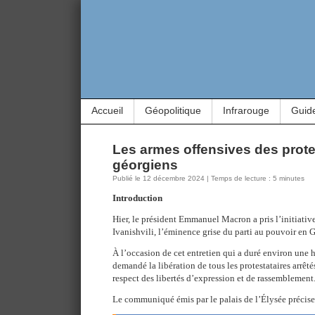
Accueil
Géopolitique
Infrarouge
Guid
Les armes offensives des prote
géorgiens
Publié le 12 décembre 2024 | Temps de lecture : 5 minutes
Introduction
Hier, le président Emmanuel Macron a pris l’initiativ
Ivanishvili, l’éminence grise du parti au pouvoir en 
À l’occasion de cet entretien qui a duré environ une h
demandé la libération de tous les protestataires arrêté
respect des libertés d’expression et de rassemblement
Le communiqué émis par le palais de l’Élysée précise