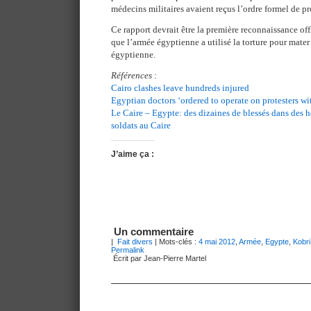
médecins militaires avaient reçus l’ordre formel de pr
Ce rapport devrait être la première reconnaissance offi
que l’armée égyptienne a utilisé la torture pour mater
égyptienne.
Références
:
Cairo clashes leave hundreds injured
Egyptian doctors ‘ordered to operate on protesters wi
Le Caire – Egypte: des dizaines de blessés dans des h
soldats au Caire
J’aime ça :
Un commentaire
|
Fait divers
| Mots-clés :
4 mai 2012
,
Armée
,
Egypte
,
Kobri
Permalink
Écrit par Jean-Pierre Martel