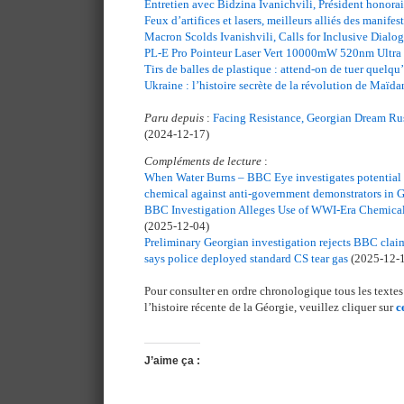
Entretien avec Bidzina Ivanichvili, Président honora
Feux d’artifices et lasers, meilleurs alliés des manife
Macron Scolds Ivanishvili, Calls for Inclusive Dialo
PL-E Pro Pointeur Laser Vert 10000mW 520nm Ultra 
Tirs de balles de plastique : attend-on de tuer quelqu
Ukraine : l’histoire secrète de la révolution de Maïda
Paru depuis
:
Facing Resistance, Georgian Dream Ru
(2024-12-17)
Compléments de lecture
:
When Water Burns – BBC Eye investigates potential
chemical against anti-government demonstrators in 
BBC Investigation Alleges Use of WWI-Era Chemical 
(2025-12-04)
Preliminary Georgian investigation rejects BBC clai
says police deployed standard CS tear gas
(2025-12-
Pour consulter en ordre chronologique tous les textes 
l’histoire récente de la Géorgie, veuillez cliquer sur
c
J’aime ça :