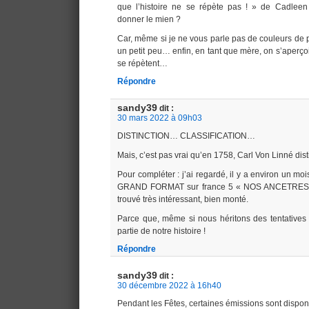
que l’histoire ne se répète pas ! » de Cadleen 
donner le mien ?
Car, même si je ne vous parle pas de couleurs de 
un petit peu… enfin, en tant que mère, on s’aperçoi
se répètent…
Répondre
sandy39
dit :
30 mars 2022 à 09h03
DISTINCTION… CLASSIFICATION…
Mais, c’est pas vrai qu’en 1758, Carl Von Linné di
Pour compléter : j’ai regardé, il y a environ un 
GRAND FORMAT sur france 5 « NOS ANCETRES 
trouvé très intéressant, bien monté.
Parce que, même si nous héritons des tentatives de
partie de notre histoire !
Répondre
sandy39
dit :
30 décembre 2022 à 16h40
Pendant les Fêtes, certaines émissions sont dispon