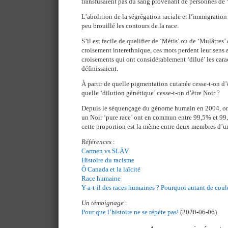
transfusaient pas du sang provenant de personnes de ‘r
L’abolition de la ségrégation raciale et l’immigration
peu brouillé les contours de la race.
S’il est facile de qualifier de ‘Métis’ ou de ‘Mulâtres
croisement interethnique, ces mots perdent leur sens 
croisements qui ont considérablement ‘dilué’ les carac
définissaient.
À partir de quelle pigmentation cutanée cesse-t-on d’
quelle ‘dilution génétique’ cesse-t-on d’être Noir ?
Depuis le séquençage du génome humain en 2004, on 
un Noir ‘pure race’ ont en commun entre 99,5% et 9
cette proportion est la même entre deux membres d’u
Références
:
Carmen vs SLĀV
Histoire du racisme
Ô Canada et la laïcité
Race humaine
Y-a-t-il des races humaines ? Pourquoi autant de coul
Un témoignage
:
Pour que l’histoire ne se répète pas!
(2020-06-06)