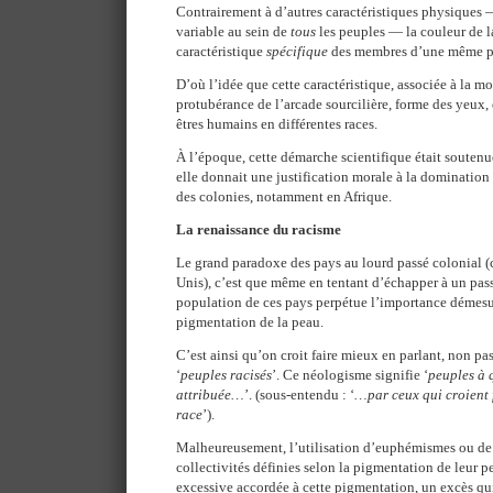
Contrairement à d’autres caractéristiques physiques 
variable au sein de
tous
les peuples — la couleur de l
caractéristique
spécifique
des membres d’une même p
D’où l’idée que cette caractéristique, associée à la m
protubérance de l’arcade sourcilière, forme des yeux, e
êtres humains en différentes races.
À l’époque, cette démarche scientifique était soutenu
elle donnait une justification morale à la domination
des colonies, notamment en Afrique.
La renaissance du racisme
Le grand paradoxe des pays au lourd passé colonial (
Unis), c’est que même en tentant d’échapper à un pass
population de ces pays perpétue l’importance démesur
pigmentation de la peau.
C’est ainsi qu’on croit faire mieux en parlant, non pas
‘
peuples racisés
’. Ce néologisme signifie ‘
peuples à 
attribuée…
’. (sous-entendu : ‘
…par ceux qui croient
race
’).
Malheureusement, l’utilisation d’euphémismes ou de
collectivités définies selon la pigmentation de leur 
excessive accordée à cette pigmentation, un excès qu