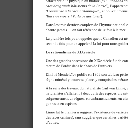
caractéristique physique ou morale (ex.: ‘
Rendons hom
race des grands bâtisseurs de la Patrie
’), l’apparten
‘
Longue vie à la race britannique
’), et pouvait même 
‘
Race de vipère ! Voilà ce que tu es
’).
Dans les trois derniers couplets de l’hymne nationa
chante jamais — on fait référence deux fois à la race.
La première fois pour rappeler que le Canadien est né 
seconde fois pour en appeler à la loi pour nous guider
Le rationalisme du XIXe siècle
Une des grandes obsessions du XIXe siècle fut de com
mettre de l’ordre dans le chaos de l’univers.
Dimitri Mendeleïev publie en 1869 son tableau pério
règne minéral y trouve sa place, y compris des métau
À la suite des travaux du naturaliste Carl von Linné, 
naturalistes s’affairent à découvrir des espèces vivante
soigneusement en règnes, en embranchements, en class
genres et en espèces.
Linné fut le premier à suggérer l’existence de variét
des races canines), sans suggérer que certaines variété
d’autres.