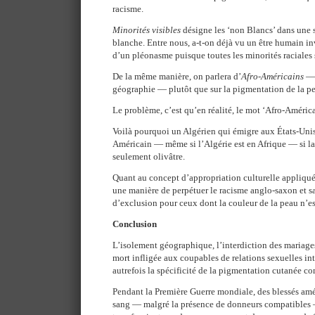
racisme.
Minorités visibles
désigne les ‘non Blancs’ dans une 
blanche. Entre nous, a-t-on déjà vu un être humain invi
d’un pléonasme puisque toutes les minorités raciales 
De la même manière, on parlera d’
Afro-Américains
— 
géographie — plutôt que sur la pigmentation de la p
Le problème, c’est qu’en réalité, le mot ‘Afro-Américai
Voilà pourquoi un Algérien qui émigre aux États-Unis
Américain — même si l’Algérie est en Afrique — si la
seulement olivâtre.
Quant au concept d’appropriation culturelle appliquée
une manière de perpétuer le racisme anglo-saxon et s
d’exclusion pour ceux dont la couleur de la peau n’es
Conclusion
L’isolement géographique, l’interdiction des mariages 
mort infligée aux coupables de relations sexuelles in
autrefois la spécificité de la pigmentation cutanée co
Pendant la Première Guerre mondiale, des blessés amé
sang — malgré la présence de donneurs compatibles 