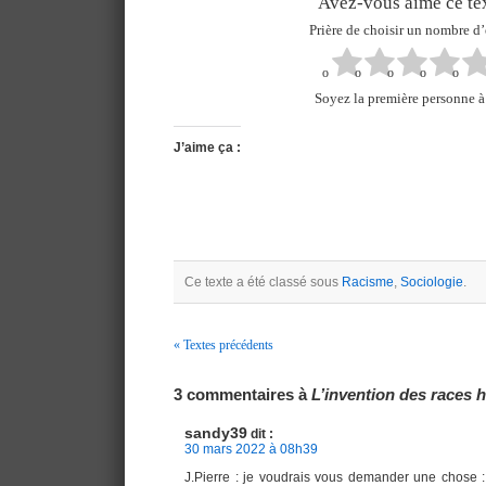
Avez-vous aimé ce tex
Prière de choisir un nombre d’
Soyez la première personne à 
J’aime ça :
Ce texte a été classé sous
Racisme
,
Sociologie
.
« Textes précédents
Navigation
3 commentaires à
L’invention des races
sandy39
dit :
30 mars 2022 à 08h39
J.Pierre : je voudrais vous demander une chose 