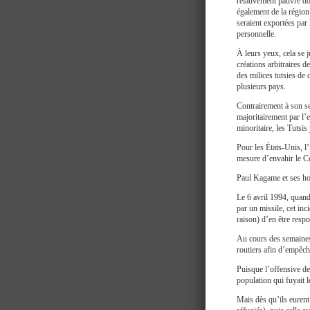
relativement pauvre do
également de la région
seraient exportées par 
personnelle.
À leurs yeux, cela se ju
créations arbitraires 
des milices tutsies de 
plusieurs pays.
Contrairement à son sen
majoritairement par l’e
minoritaire, les Tutsis
Pour les États-Unis, l’
mesure d’envahir le Co
Paul Kagame et ses ho
Le 6 avril 1994, quand
par un missile, cet in
raison) d’en être resp
Au cours des semaines
routiers afin d’empêche
Puisque l’offensive de
population qui fuyait 
Mais dès qu’ils eurent