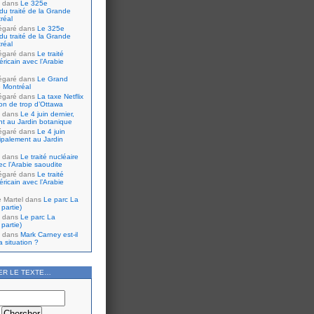
dans
Le 325e
du traité de la Grande
réal
égaré
dans
Le 325e
du traité de la Grande
réal
égaré
dans
Le traité
ricain avec l’Arabie
égaré
dans
Le Grand
 Montréal
égaré
dans
La taxe Netflix
tion de trop d’Ottawa
dans
Le 4 juin dernier,
nt au Jardin botanique
égaré
dans
Le 4 juin
cipalement au Jardin
dans
Le traité nucléaire
ec l’Arabie saoudite
égaré
dans
Le traité
ricain avec l’Arabie
e Martel
dans
Le parc La
partie)
dans
Le parc La
partie)
dans
Mark Carney est-il
 situation ?
ER LE TEXTE…