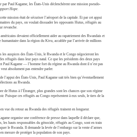
ir par Paul Kagame, les États-Unis déclenchèrent une mission pseudo-
upport Hope
.
tte mission était de sécuriser l’aéroport de la capitale. Et par cet appui
maitres du pays, on voulait dissuader les opposants Hutus, réfugiés au
ur revanche.
américains devaient officiellement aider au rapatriement des Rwandais et
se humanitaire dans la région du Kivu, accablée par l’arrivée de millions
s les auspices des États-Unis, le Rwanda et le Congo négocieront les
des réfugiés dans leur pays natal. Ce que les présidents des deux pays
ont Paul Kagame — l’homme fort du régime au Rwanda dont il n’est pas
 veut absolument pas entendre parler.
 de l’appui des États-Unis, Paul Kagame sait très bien qu’éventuellement
s élections au Rwanda.
re de Hutus à l’Étranger, plus grandes sont les chances que son régime
ir. Puisque ces réfugiés au Congo représentent à eux seuls, le tiers de la
en vue du retour au Rwanda des réfugiés trainent en longueur.
agame organise une conférence de presse dans laquelle il déclare que,
s, les hauts responsables du génocide, réfugiés au Congo, sont en train
aquer le Rwanda. Il demande la levée de l’embargo sur la vente d’armes
en mesure de protéger la population de son pays.