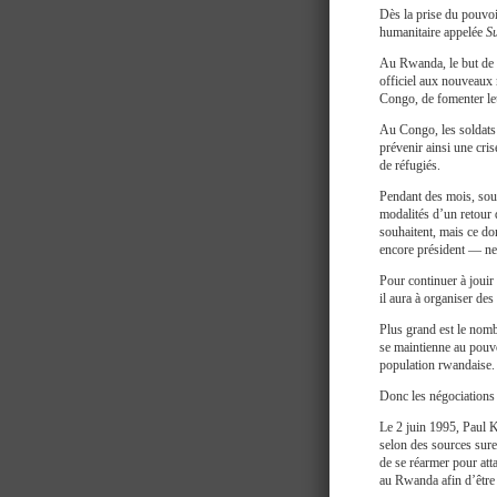
Dès la prise du pouvo
humanitaire appelée
S
Au Rwanda, le but de ce
officiel aux nouveaux 
Congo, de fomenter le
Au Congo, les soldats 
prévenir ainsi une cri
de réfugiés.
Pendant des mois, sou
modalités d’un retour 
souhaitent, mais ce d
encore président — ne
Pour continuer à jouir
il aura à organiser de
Plus grand est le nomb
se maintienne au pouvo
population rwandaise.
Donc les négociations 
Le 2 juin 1995, Paul K
selon des sources sure
de se réarmer pour att
au Rwanda afin d’être 