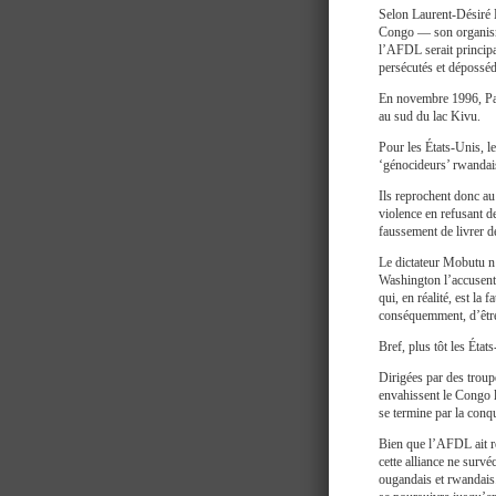
Selon Laurent-Désiré 
Congo — son organisme
l’AFDL serait principa
persécutés et déposséd
En novembre 1996, Pau
au sud du lac Kivu.
Pour les États-Unis, l
‘génocideurs’ rwandai
Ils reprochent donc au
violence en refusant de
faussement de livrer d
Le dictateur Mobutu n
Washington l’accusent 
qui, en réalité, est la
conséquemment, d’être 
Bref, plus tôt les Éta
Dirigées par des troup
envahissent le Congo l
se termine par la conqu
Bien que l’AFDL ait r
cette alliance ne survé
ougandais et rwandais