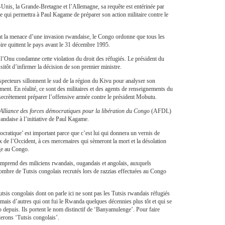
-Unis, la Grande-Bretagne et l’Allemagne, sa requête est entérinée par
 qui permettra à Paul Kagame de préparer son action militaire contre le
t la menace d’une invasion rwandaise, le Congo ordonne que tous les
oire quittent le pays avant le 31 décembre 1995.
, l’Onu condamne cette violation du droit des réfugiés. Le président du
tôt d’infirmer la décision de son premier ministre.
pecteurs sillonnent le sud de la région du Kivu pour analyser son
ment. En réalité, ce sont des militaires et des agents de renseignements du
ecrètement préparer l’offensive armée contre le président Mobutu.
Alliance des forces démocratiques pour la libération du Congo
(AFDL)
wandaise à l’initiative de Paul Kagame.
émocratique’ est important parce que c’est lui qui donnera un vernis de
x de l’Occident, à ces mercenaires qui sèmeront la mort et la désolation
age au Congo.
prend des miliciens rwandais, ougandais et angolais, auxquels
nombre de Tutsis congolais recrutés lors de razzias effectuées au Congo
Tutsis congolais dont on parle ici ne sont pas les Tutsis rwandais réfugiés
ais d’autres qui ont fui le Rwanda quelques décennies plus tôt et qui se
 depuis. Ils portent le nom distinctif de ‘Banyamulenge’. Pour faire
lerons ‘Tutsis congolais’.