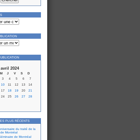
ES
UBLICATION
PUBLICATION
avril 2024
M
J
V
S
D
3
4
5
6
7
10
11
12
13
14
17
18
19
20
21
24
25
26
27
28
LES PLUS RÉCENTS
iversaire du traité de la
 de Montréal
éminaire de Montréal