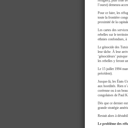
réfugiés), puis celle 
l’ouest) demeura access
Pour ce faire, les réf
toute la frontière con
proximité de la capita
Les cartes des service
rebelles sur le territo
ethnies confondues, à 
Le génocide des Tutsis
leur tâche. À leur arriv
‘génocideurs’ puisque 
les rebelles y feront u
Le 15 juillet 1994 marq
précédent).
Jusque-là, les États-U
aux hostilités. Rien n’a
coréenne ou à un beau 
congolaises de Paul 
Dès que ce dernier eut
grande stratégie améric
Restait alors à déstabi
Le problème des réfu