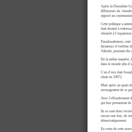
Après la Deuxième Gue
défenseurs du ‘monde li
opposé au communism
Cette politique a amen
était destiné à redress
obstacle à l’expansion
Paradoxalement, cette 
dictateurs d’extrême d
Allende, pourtant élu 
De la même manière, la
dans le monde afin d’as
L’un d’eux était Jose
chute en 1997).
Mais après un quart de
envisageaient de se pas
Avec l’effondrement d
qui leur permettrait de
Ils se sont donc recon
encore une fois, de re
démocratiquement.
En vertu de cette nouv