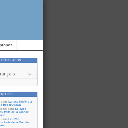
 propos
Y TRANSLATION
rançais
ENTAIRES
dans
La taxe Netflix : la
de trop d’Ottawa
égaré
dans
Le 325e
du traité de la Grande
réal
dans
Le 325e
du traité de la Grande
réal