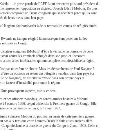
Kabila — le porte-parole de l’AFDL qui deviendra plus tard président du
 représente l’opposition au dictateur Joseph-Désiré Mobutu. De plus,
lement composée de Tutsis congolais qui se révoltent parce qu’ils sont
és de leurs biens dans leur pays.
l Kagame fait bombarder à deux reprises les camps de réfugiés situés
e Rwanda ne fait que réagir à la menace que font peser sur lui les
s réfugiés au Congo.
 dictateur congolais (Mobutu) d’être le véritable responsable de cette
 sévir contre les criminels réfugiés dans son pays et l’accusent
es armes à des indésirables qui ont complètement déstabilisé la région.
’est pas un enfant de chœur. Mais les démarcheurs de Paul Kagame à
d’être un obstacle au retour des réfugiés rwandais dans leur pays (ce
 faute de Kagame), de susciter la révolte dans son propre pays et
un facteur d’instabilité pour toute la région.
ts-Unis provoquent sa perte, mieux ce sera.
es et des officiers rwandais, les forces armées hostiles à Mobutu
e 24 octobre 1996, ce qui déclenche la Première guerre du Congo. Elle
ête de la capitale de ce pays, le 17 mai 1997.
éussi à chasser Mobutu du pouvoir au terme de cette première guerre,
cut pas aux tensions entre Laurent-Désiré Kabila et ses anciens alliés
. Ce qui déclenche la deuxième guerre du Congo le 2 aout 1998. Celle-ci