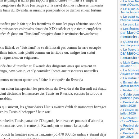
nt le pillage n’aurait pas rapporté grand-chose — mais à s’emparer
La taxe Net
trop d’Ottaw
 congolaise du Kivu (en rouge sur la carte) dont les richesses minérales
Le 4 juin d
le biais du Rwanda, assurant la prospérité de ce dernier et leur fortune
Jardin botan
Le traité n
l’Arabie saou
stifiait par le fait que les frontières de tous les pays africains sont des
Le parc La
des puissances coloniales datant du XIXe siècle et que rien n’empêchait
Les étoiles
par Marc-Ol
créer
de facto
un ‘Tutsiland’ prospère dont le territoire chevaucherait
romancier 
Quand les 
sont la prém
s littéral, ce ‘Tutsiland’ ne se définissait pas comme la terre occupée
Le fleuve a
thnie tutsie, mais plutôt comme un territoire où, malgré leur statut
par Marc-Ol
 y règneraient en seigneurs.
romancier 
Mark Carne
idée était d’installer au Rwanda des dirigeants amis qui seraient en
situation ?
La fabricat
ngo, pays voisin, et d’y contrôler l’accès aux ressources naturelles.
Patriot
en te
La statue d
mmes mettront quatre ans à faire la conquête du Rwanda.
En mai der
Jardin botan
 un avion transportant les présidents du Rwanda et du Burundi est abattu
Porter du n
cident déclenche le massacre des Tutsis au Rwanda, accusés (à tort ou à
Guide comp
participe pas
onsables.
Festival de
juillet 2026
 qui suivent, les génocidaires Hutus avaient établi de nombreux barrages
Festival de
r les Tutsis d’échapper à leur sort.
juillet 2026
DANGER ! 
s rebelles Tutsis partait de l’Ouganda, leur avancée poussait d’abord la
Chom*Chom
les combats vers le centre du Rwanda, où se trouve la capitale.
Festival de
juin 2026
Festival de
 bouclé la frontière avec la Tanzanie (où 470 000 Rwandais s’étaient déjà
juin 2026