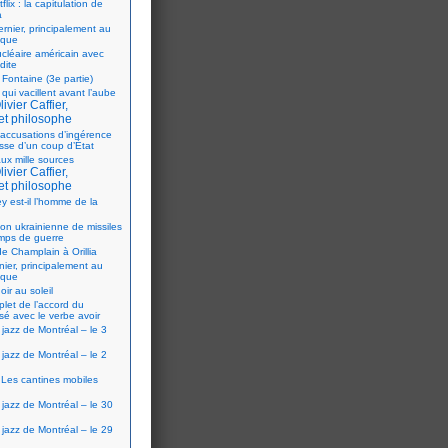
flix : la capitulation de
a
ernier, principalement au
ique
ucléaire américain avec
dite
 Fontaine (3e partie)
 qui vacillent avant l’aube
ivier Caffier,
et philosophe
accusations d’ingérence
isse d’un coup d’État
ux mille sources
ivier Caffier,
et philosophe
y est-il l’homme de la
ion ukrainienne de missiles
mps de guerre
e Champlain à Orillia
nier, principalement au
ique
oir au soleil
let de l’accord du
sé avec le verbe avoir
 jazz de Montréal – le 3
 jazz de Montréal – le 2
Les cantines mobiles
 jazz de Montréal – le 30
 jazz de Montréal – le 29