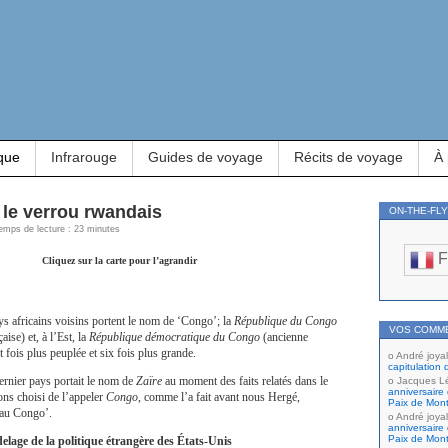
que
Infrarouge
Guides de voyage
Récits de voyage
À
 le verrou rwandais
ON-THE-FL
 Temps de lecture : 23 minutes
F
Cliquez sur la carte pour l’agrandir
s africains voisins portent le nom de ‘Congo’; la
République du Congo
VOS COMM
aise) et, à l’Est, la
République démocratique du Congo
(ancienne
t fois plus peuplée et six fois plus grande.
André joyal
capitulation 
dernier pays portait le nom de
Zaïre
au moment des faits relatés dans le
Jacques L
anniversaire 
ons choisi de l’appeler
Congo
, comme l’a fait avant nous Hergé,
Paix de Mont
 au Congo’.
André joyal
anniversaire 
Paix de Mont
elage de la politique étrangère des États-Unis