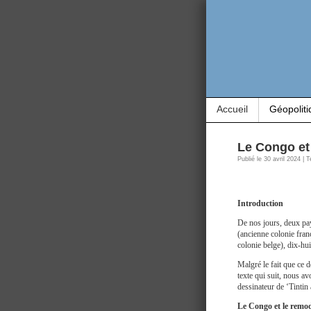
Accueil
Géopoliti
Le Congo et
Publié le 30 avril 2024 |
Introduction
De nos jours, deux pay
(ancienne colonie franç
colonie belge), dix-hui
Malgré le fait que ce 
texte qui suit, nous av
dessinateur de ‘Tintin
Le Congo et le remod