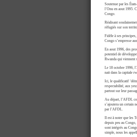
Soutenue par les États
l’Onu en aout 1995. Ce
Congo.
Réalisant soudainemen
réfugiés sur son territ
Fidèle à ses principes
Congo s’empresse aussi
En aout 1996, des pros
potentiel de développe
Rwanda qui viennent s
Le 18 octobre 1996, l’
nait dans la capitale r
Ici, le qualificatif ‘d
respectabilité, aux yeu
partout sur leur pass
Au départ, l’AFDL com
s’ajoutera un certain 
par l’AFDL.
Il est à noter que les 
depuis peu au Congo, m
sont intégrés au Congo
simple, nous les appel