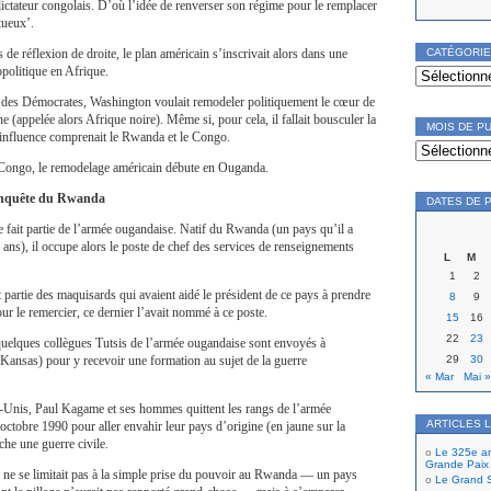
ictateur congolais. D’où l’idée de renverser son régime pour le remplacer
tueux’.
CATÉGORI
de réflexion de droite, le plan américain s’inscrivait alors dans une
Catégories
opolitique en Afrique.
des Démocrates, Washington voulait remodeler politiquement le cœur de
 (appelée alors Afrique noire). Même si, pour cela, il fallait bousculer la
MOIS DE P
’influence comprenait le Rwanda et le Congo.
Mois
de
publication
 Congo, le remodelage américain débute en Ouganda.
onquête du Rwanda
DATES DE 
fait partie de l’armée ougandaise. Natif du Rwanda (un pays qu’il a
e ans), il occupe alors le poste de chef des services de renseignements
L
M
1
2
t partie des maquisards qui avaient aidé le président de ce pays à prendre
8
9
ur le remercier, ce dernier l’avait nommé à ce poste.
15
16
22
23
t quelques collègues Tutsis de l’armée ougandaise sont envoyés à
29
30
Kansas) pour y recevoir une formation au sujet de la guerre
« Mar
Mai »
s-Unis, Paul Kagame et ses hommes quittent les rangs de l’armée
ARTICLES 
octobre 1990 pour aller envahir leur pays d’origine (en jaune sur la
che une guerre civile.
Le 325e ann
Grande Paix
s ne se limitait pas à la simple prise du pouvoir au Rwanda — un pays
Le Grand S