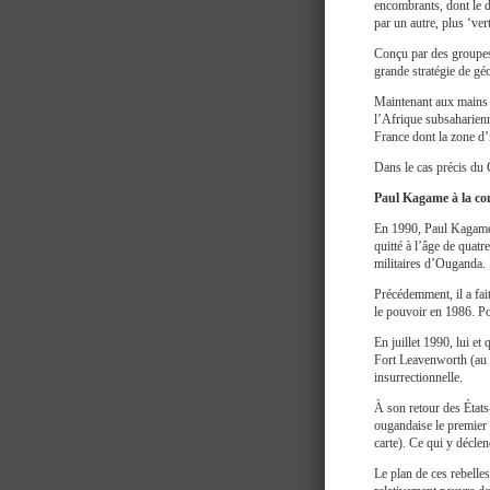
encombrants, dont le d
par un autre, plus ‘ver
Conçu par des groupes 
grande stratégie de gé
Maintenant aux mains 
l’Afrique subsaharienne
France dont la zone d
Dans le cas précis du
Paul Kagame à la c
En 1990, Paul Kagame 
quitté à l’âge de quatr
militaires d’Ouganda.
Précédemment, il a fai
le pouvoir en 1986. Po
En juillet 1990, lui e
Fort Leavenworth (au 
insurrectionnelle.
À son retour des État
ougandaise le premier 
carte). Ce qui y déclen
Le plan de ces rebelle