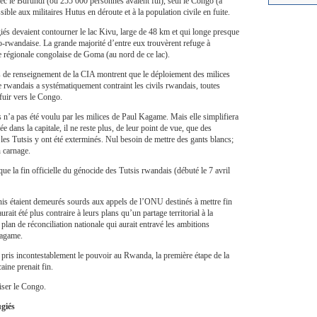
avec le Burundi (où 255 000 personnes avaient fui), seul le Congo (à
ible aux militaires Hutus en déroute et à la population civile en fuite.
ugiés devaient contourner le lac Kivu, large de 48 km et qui longe presque
go-rwandaise. La grande majorité d’entre eux trouvèrent refuge à
le régionale congolaise de Goma (au nord de ce lac).
s de renseignement de la CIA montrent que le déploiement des milices
ire rwandais a systématiquement contraint les civils rwandais, toutes
fuir vers le Congo.
 n’a pas été voulu par les milices de Paul Kagame. Mais elle simplifiera
ée dans la capitale, il ne reste plus, de leur point de vue, que des
les Tutsis y ont été exterminés. Nul besoin de mettre des gants blancs;
n carnage.
ue la fin officielle du génocide des Tutsis rwandais (débuté le 7 avril
nis étaient demeurés sourds aux appels de l’ONU destinés à mettre fin
urait été plus contraire à leurs plans qu’un partage territorial à la
plan de réconciliation nationale qui aurait entravé les ambitions
Kagame.
 pris incontestablement le pouvoir au Rwanda, la première étape de la
aine prenait fin.
liser le Congo.
giés