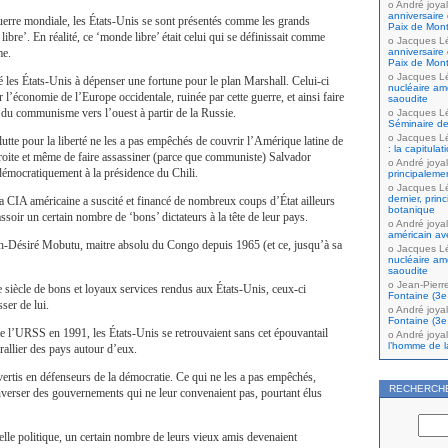
André joyal
anniversaire 
rre mondiale, les États-Unis se sont présentés comme les grands
Paix de Mont
bre’. En réalité, ce ‘monde libre’ était celui qui se définissait comme
Jacques L
anniversaire 
e.
Paix de Mont
Jacques L
é les États-Unis à dépenser une fortune pour le plan Marshall. Celui-ci
nucléaire amé
er l’économie de l’Europe occidentale, ruinée par cette guerre, et ainsi faire
saoudite
 du communisme vers l’ouest à partir de la Russie.
Jacques L
Séminaire de
Jacques L
lutte pour la liberté ne les a pas empêchés de couvrir l’Amérique latine de
: la capitula
roite et même de faire assassiner (parce que communiste) Salvador
André joyal
démocratiquement à la présidence du Chili.
principaleme
Jacques L
dernier, prin
 CIA américaine a suscité et financé de nombreux coups d’État ailleurs
botanique
soir un certain nombre de ‘bons’ dictateurs à la tête de leur pays.
André joyal
américain av
ph-Désiré Mobutu, maitre absolu du Congo depuis 1965 (et ce, jusqu’à sa
Jacques L
nucléaire amé
saoudite
Jean-Pierr
 siècle de bons et loyaux services rendus aux États-Unis, ceux-ci
Fontaine (3e 
ser de lui.
André joyal
Fontaine (3e 
e l’URSS en 1991, les États-Unis se retrouvaient sans cet épouvantail
André joyal
l’homme de la
 rallier des pays autour d’eux.
vertis en défenseurs de la démocratie. Ce qui ne les a pas empêchés,
RECHERCH
nverser des gouvernements qui ne leur convenaient pas, pourtant élus
elle politique, un certain nombre de leurs vieux amis devenaient