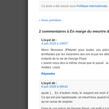
Ce texte a été classé sous
Politique internationale
,
« Textes précédents
Navigation
2 commentaires à
En marge du meurtre d
Lloyd
dit :
4 juin 2020 à 10h57
Merci Monsieur JPMartel pour toutes ces précis
terrifiantes par les méandres des lois et par les dé
instants de la vie de George Floyd.
L’avenir nous dira la même chose que le passé : la 
Amitiés. Lloyd
Répondre
Lloyd
dit :
6 juin 2020 à 06h42
quote [… En d’autres mots, le suspect est mort d’u
Ce qui est une lapalissade; on meurt tous quand no
qu’on cesse de respirer.
Dans le cas précis de George Floyd, cet arrêt n’a p