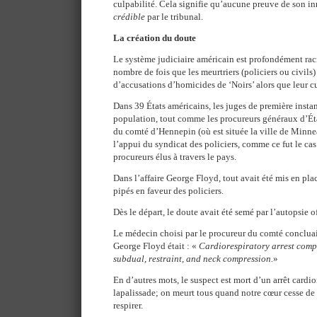
culpabilité. Cela signifie qu’aucune preuve de son in
crédible
par le tribunal.
La création du doute
Le système judiciaire américain est profondément rac
nombre de fois que les meurtriers (policiers ou civils
d’accusations d’homicides de ‘Noirs’ alors que leur cul
Dans 39 États américains, les juges de première instan
population, tout comme les procureurs généraux d’Ét
du comté d’Hennepin (où est située la ville de Minnea
l’appui du syndicat des policiers, comme ce fut le cas
procureurs élus à travers le pays.
Dans l’affaire George Floyd, tout avait été mis en pla
pipés en faveur des policiers.
Dès le départ, le doute avait été semé par l’autopsie of
Le médecin choisi par le procureur du comté concluai
George Floyd était : «
Cardiorespiratory arrest comp
subdual, restraint, and neck compression.
»
En d’autres mots, le suspect est mort d’un arrêt cardio
lapalissade; on meurt tous quand notre cœur cesse de 
respirer.