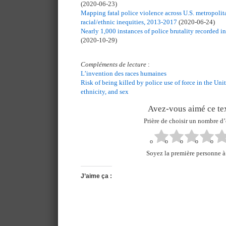
(2020-06-23)
Mapping fatal police violence across U.S. metropolita
racial/ethnic inequities, 2013-2017
(2020-06-24)
Nearly 1,000 instances of police brutality recorded in
(2020-10-29)
Compléments de lecture
:
L’invention des races humaines
Risk of being killed by police use of force in the Uni
ethnicity, and sex
Avez-vous aimé ce tex
Prière de choisir un nombre d’
Soyez la première personne à 
J’aime ça :