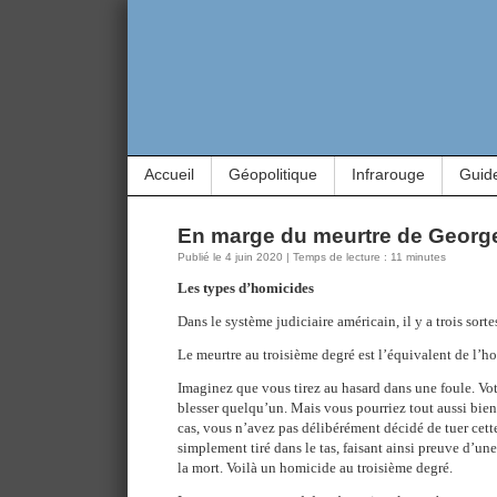
Accueil
Géopolitique
Infrarouge
Guid
En marge du meurtre de Georg
Publié le 4 juin 2020 | Temps de lecture : 11 minutes
Les types d’homicides
Dans le système judiciaire américain, il y a trois sort
Le meurtre au troisième degré est l’équivalent de l’h
Imaginez que vous tirez au hasard dans une foule. Vo
blesser quelqu’un. Mais vous pourriez tout aussi bien 
cas, vous n’avez pas délibérément décidé de tuer cet
simplement tiré dans le tas, faisant ainsi preuve d’u
la mort. Voilà un homicide au troisième degré.