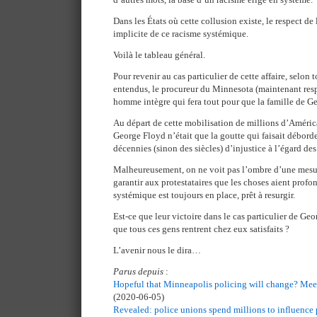
Dans les États où cette collusion existe, le respect de 
implicite de ce racisme systémique.
Voilà le tableau général.
Pour revenir au cas particulier de cette affaire, selon
entendus, le procureur du Minnesota (maintenant resp
homme intègre qui fera tout pour que la famille de G
Au départ de cette mobilisation de millions d’Améric
George Floyd n’était que la goutte qui faisait déborder
décennies (sinon des siècles) d’injustice à l’égard des
Malheureusement, on ne voit pas l’ombre d’une mesur
garantir aux protestataires que les choses aient prof
systémique est toujours en place, prêt à resurgir.
Est-ce que leur victoire dans le cas particulier de Geo
que tous ces gens rentrent chez eux satisfaits ?
L’avenir nous le dira…
Parus depuis
:
Hopeful that Minneapolis policing will change? Mee
(2020-06-05)
Revealed: police unions spend millions to influence p