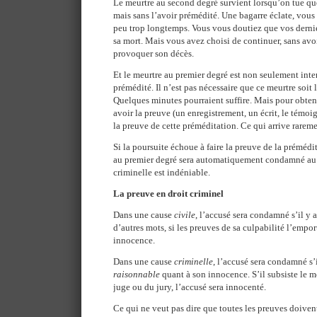
Le meurtre au second degré survient lorsqu’on tue q
mais sans l’avoir prémédité. Une bagarre éclate, vous
peu trop longtemps. Vous vous doutiez que vos derni
sa mort. Mais vous avez choisi de continuer, sans avoi
provoquer son décès.
Et le meurtre au premier degré est non seulement int
prémédité. Il n’est pas nécessaire que ce meurtre soit
Quelques minutes pourraient suffire. Mais pour obten
avoir la preuve (un enregistrement, un écrit, le témo
la preuve de cette préméditation. Ce qui arrive rareme
Si la poursuite échoue à faire la preuve de la prémédi
au premier degré sera automatiquement condamné au 
criminelle est indéniable.
La preuve en droit criminel
Dans une cause
civile
, l’accusé sera condamné s’il y
d’autres mots, si les preuves de sa culpabilité l’empor
innocence.
Dans une cause
criminelle
, l’accusé sera condamné s’
raisonnable
quant à son innocence. S’il subsiste le m
juge ou du jury, l’accusé sera innocenté.
Ce qui ne veut pas dire que toutes les preuves doivent