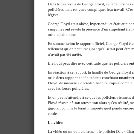
Dans le cas précis de George Floyd, cet arrêt n’a pas é
policières mais est venu compliquer leur travail. C’e
légiste.
George Floyd était obèse, hypertendu et était atteint 
sanguines ont révélé la présence d’un stupéfiant (le F
métamphétamine.
En somme, selon le rapport officiel, George Floyd était 
tellement qu’on peut imaginer qu’il serait peut-être m
n’avait pas été arrêté.
Bref, qui peut dire avec certitude que les policiers on
En réaction à ce rapport, la famille de George Floyd
mais deux rapports indépendants concluant unanime
Floyd, de manière à décrédibiliser l’autopsie compl
avec les forces policières.
Et on peut s’attendre à ce que les policiers viennent
Floyd résistait à son arrestation alors qu’en réalité, m
gigotait comme le ferait n’importe quel pendu encore
corde.
La vidéo
La vidéo où on voit clairement le policier Derek Cha