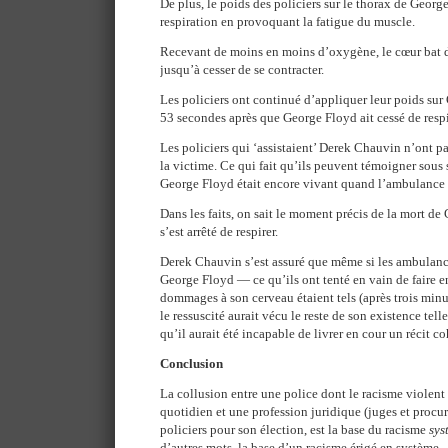
De plus, le poids des policiers sur le thorax de Georg
respiration en provoquant la fatigue du muscle.
Recevant de moins en moins d’oxygène, le cœur bat d
jusqu’à cesser de se contracter.
Les policiers ont continué d’appliquer leur poids sur
53 secondes après que George Floyd ait cessé de respi
Les policiers qui ‘assistaient’ Derek Chauvin n’ont p
la victime. Ce qui fait qu’ils peuvent témoigner sous 
George Floyd était encore vivant quand l’ambulance e
Dans les faits, on sait le moment précis de la mort de
s’est arrêté de respirer.
Derek Chauvin s’est assuré que même si les ambulanci
George Floyd — ce qu’ils ont tenté en vain de faire e
dommages à son cerveau étaient tels (après trois min
le ressuscité aurait vécu le reste de son existence tel
qu’il aurait été incapable de livrer en cour un récit co
Conclusion
La collusion entre une police dont le racisme violen
quotidien et une profession juridique (juges et procu
policiers pour son élection, est la base du racisme
sys
d’autres mots, la base d’un racisme érigé en système.