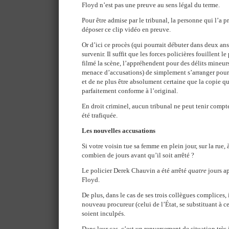
Floyd n’est pas une preuve au sens légal du terme.
Pour être admise par le tribunal, la personne qui l’a p
déposer ce clip vidéo en preuve.
Or d’ici ce procès (qui pourrait débuter dans deux an
survenir. Il suffit que les forces policières fouillent l
filmé la scène, l’appréhendent pour des délits mineur
menace d’accusations) de simplement s’arranger pour 
et de ne plus être absolument certaine que la copie qu
parfaitement conforme à l’original.
En droit criminel, aucun tribunal ne peut tenir compt
été trafiquée.
Les nouvelles accusations
Si votre voisin tue sa femme en plein jour, sur la rue, à
combien de jours avant qu’il soit arrêté ?
Le policier Derek Chauvin a été arrêté
quatre
jours ap
Floyd.
De plus, dans le cas de ses trois collègues complices, 
nouveau procureur (celui de l’État, se substituant à c
soient inculpés.
Dans leur cas, c’est un renversement de situation très