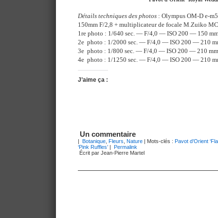
Détails techniques des photos
: Olympus OM-D e-m5 e
150mm F/2,8 + multiplicateur de focale M.Zuiko M
1re photo : 1/640 sec. — F/4,0 — ISO 200 — 150 m
2e photo : 1/2000 sec. — F/4,0 — ISO 200 — 210 
3e photo : 1/800 sec. — F/4,0 — ISO 200 — 210 m
4e photo : 1/1250 sec. — F/4,0 — ISO 200 — 210 
J’aime ça :
Un commentaire
|
Botanique
,
Fleurs
,
Nature
| Mots-clés :
Pavot d’Orient ‘F
‘Pink Ruffles’
|
Permalink
Écrit par Jean-Pierre Martel