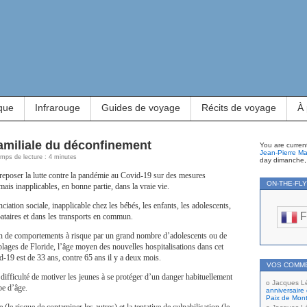
que
Infrarouge
Guides de voyage
Récits de voyage
À
familiale du déconfinement
You are curren
Jean-Pierre Ma
Temps de lecture : 4 minutes
day dimanche, 
re reposer la lutte contre la pandémie au Covid-19 sur des mesures
ON-THE-FL
mais inapplicables, en bonne partie, dans la vraie vie.
anciation sociale, inapplicable chez les bébés, les enfants, les adolescents,
F
ibataires et dans les transports en commun.
ion de comportements à risque par un grand nombre d’adolescents ou de
 plages de Floride, l’âge moyen des nouvelles hospitalisations dans cet
d-19 est de 33 ans, contre 65 ans il y a deux mois.
VOS COMM
 difficulté de motiver les jeunes à se protéger d’un danger habituellement
Jacques L
pe d’âge.
anniversaire 
Paix de Mont