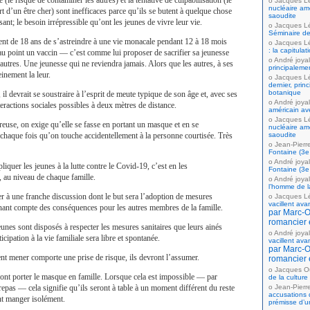
 (le risque de contaminer les autres) et la tentative de culpabilisation (le
Jacques L
nucléaire amé
t d’un être cher) sont inefficaces parce qu’ils se butent à quelque chose
saoudite
nt; le besoin irrépressible qu’ont les jeunes de vivre leur vie.
Jacques L
Séminaire de
ent de 18 ans de s’astreindre à une vie monacale pendant 12 à 18 mois
Jacques L
: la capitula
u point un vaccin — c’est comme lui proposer de sacrifier sa jeunesse
André joyal
 autres. Une jeunesse qui ne reviendra jamais. Alors que les autres, à ses
principaleme
inement la leur.
Jacques L
dernier, prin
botanique
, il devrait se soustraire à l’esprit de meute typique de son âge et, avec ses
André joyal
teractions sociales possibles à deux mètres de distance.
américain av
Jacques L
euse, on exige qu’elle se fasse en portant un masque et en se
nucléaire amé
 chaque fois qu’on touche accidentellement à la personne courtisée. Très
saoudite
Jean-Pierr
Fontaine (3e 
André joyal
iquer les jeunes à la lutte contre le Covid-19, c’est en les
Fontaine (3e 
, au niveau de chaque famille.
André joyal
l’homme de la
r à une franche discussion dont le but sera l’adoption de mesures
Jacques L
vacillent ava
nant compte des conséquences pour les autres membres de la famille.
par Marc-Ol
romancier 
unes sont disposés à respecter les mesures sanitaires que leurs ainés
André joyal
icipation à la vie familiale sera libre et spontanée.
vacillent ava
par Marc-Ol
dent mener comporte une prise de risque, ils devront l’assumer.
romancier 
Jacques Ou
ont porter le masque en famille. Lorsque cela est impossible — par
de la culture
epas — cela signifie qu’ils seront à table à un moment différent du reste
Jean-Pierr
accusations 
nt manger isolément.
prémisse d’u