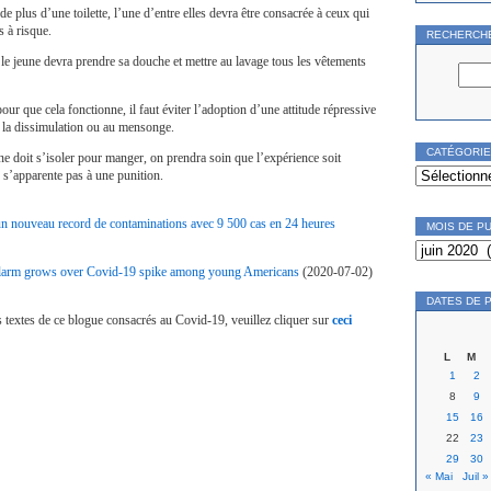
 de plus d’une toilette, l’une d’entre elles devra être consacrée à ceux qui
s à risque.
RECHERCH
 le jeune devra prendre sa douche et mettre au lavage tous les vêtements
ur que cela fonctionne, il faut éviter l’adoption d’une attitude répressive
 à la dissimulation ou au mensonge.
CATÉGORI
une doit s’isoler pour manger, on prendra soin que l’expérience soit
Catégories
e s’apparente pas à une punition.
 un nouveau record de contaminations avec 9 500 cas en 24 heures
MOIS DE P
Mois
de
publication
: alarm grows over Covid-19 spike among young Americans
(2020-07-02)
DATES DE 
s textes de ce blogue consacrés au Covid-19, veuillez cliquer sur
ceci
L
M
1
2
8
9
15
16
22
23
29
30
« Mai
Juil »