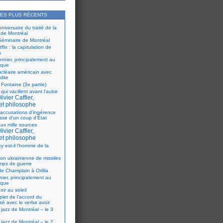
LES PLUS RÉCENTS
iversaire du traité de la
 de Montréal
éminaire de Montréal
flix : la capitulation de
a
ernier, principalement au
ique
ucléaire américain avec
dite
 Fontaine (3e partie)
 qui vacillent avant l’aube
ivier Caffier,
et philosophe
accusations d’ingérence
isse d’un coup d’État
ux mille sources
ivier Caffier,
et philosophe
y est-il l’homme de la
ion ukrainienne de missiles
mps de guerre
e Champlain à Orillia
nier, principalement au
ique
oir au soleil
let de l’accord du
sé avec le verbe avoir
 jazz de Montréal – le 3
 jazz de Montréal – le 2