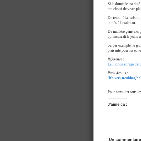
Si le domicile est doté
ont choisi de vivre plu
De retour à la maison,
portés à l’extérieur.
De manière générale, po
qui inciterait le jeune
Si, par exemple, le je
plaisante pour lui et n
Référence
:
La Floride enregistre
Paru depuis
:
‘It’s very troubling’
Pour consulter tous le
J’aime ça :
Un commentaire