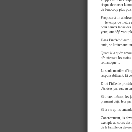
L’appel au sens civique
risque de causer la mor
de beaucoup plus puissa
Proposer à un adolesc
— le temps de mettre a
pour sauver la vie des
yeux, ont déjà vécu ple
Dans l’intérêt d’autrui
amis, se limiter aux in
Quant à la quête amour
désinfectant les mains
romantique…
La seule manière d’impl
responsabilisant. Et ce
D’où l’idée de procéde
décidées
par eux en te
Si d’eux-mêmes, les je
prennent déjà, leur part
Si la vie qu’ils enten
Concrètement, ils devr
exemple au cours des r
de la famille ou devro