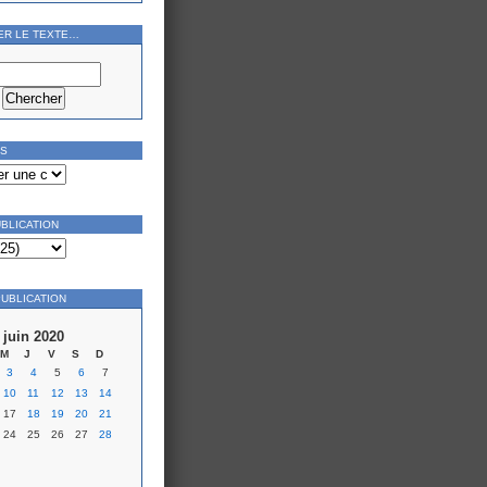
ER LE TEXTE…
ES
UBLICATION
PUBLICATION
juin 2020
M
J
V
S
D
3
4
5
6
7
10
11
12
13
14
17
18
19
20
21
24
25
26
27
28