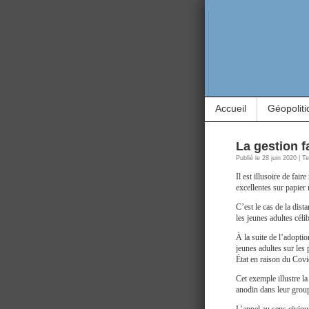
Accueil
Géopoliti
La gestion 
Publié le 28 juin 2020 | 
Il est illusoire de fai
excellentes sur papier 
C’est le cas de la dist
les jeunes adultes cél
À la suite de l’adopt
jeunes adultes sur les
État en raison du Covi
Cet exemple illustre la
anodin dans leur grou