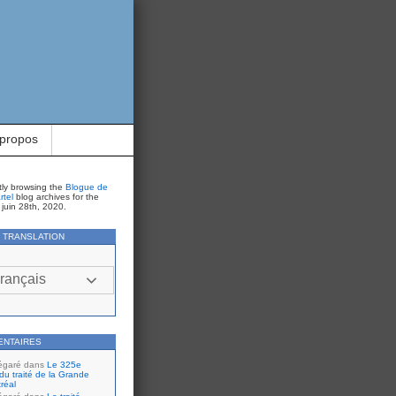
 propos
tly browsing the
Blogue de
rtel
blog archives for the
juin 28th, 2020.
Y TRANSLATION
rançais
ENTAIRES
égaré
dans
Le 325e
du traité de la Grande
réal