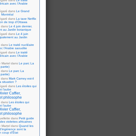
égaré
dans
Le traité
ricain avec l’Arabie
égaré
dans
Le Grand
 Montréal
égaré
dans
La taxe Netflix
tion de trop d’Ottawa
dans
Le 4 juin dernier,
nt au Jardin botanique
égaré
dans
Le 4 juin
cipalement au Jardin
dans
Le traité nucléaire
ec l’Arabie saoudite
égaré
dans
Le traité
ricain avec l’Arabie
e Martel
dans
Le parc La
partie)
dans
Le parc La
partie)
dans
Mark Carney est-il
 situation ?
égaré
dans
Les étoiles qui
nt l’aube
ivier Caffier,
et philosophe
dans
Les étoiles qui
nt l’aube
ivier Caffier,
et philosophe
ellette
dans
Petit guide
 des violettes africaines
e Martel
dans
Quand les
d’ingérence sont la
n coup d’État