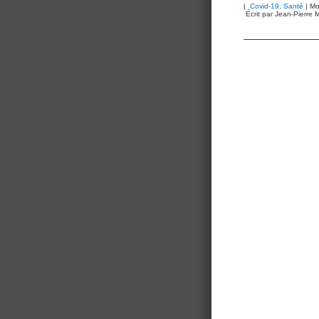
|
Covid-19
,
Santé
| Mo
Écrit par Jean-Pierre M