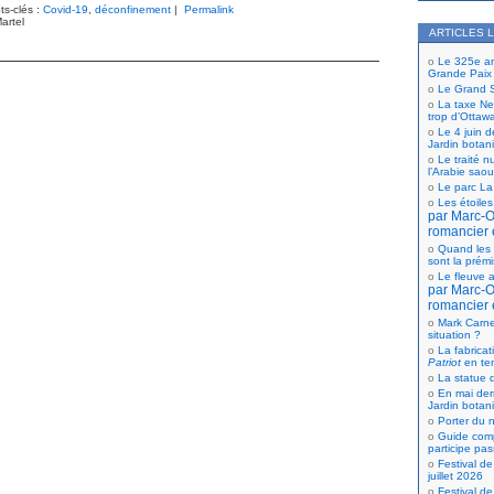
ts-clés :
Covid-19
,
déconfinement
|
Permalink
artel
ARTICLES 
Le 325e ann
Grande Paix
Le Grand S
La taxe Net
trop d’Ottaw
Le 4 juin d
Jardin botan
Le traité n
l’Arabie saou
Le parc La
Les étoiles
par Marc-Ol
romancier 
Quand les 
sont la prém
Le fleuve a
par Marc-Ol
romancier 
Mark Carne
situation ?
La fabricat
Patriot
en te
La statue d
En mai der
Jardin botan
Porter du n
Guide comp
participe pas
Festival de
juillet 2026
Festival de