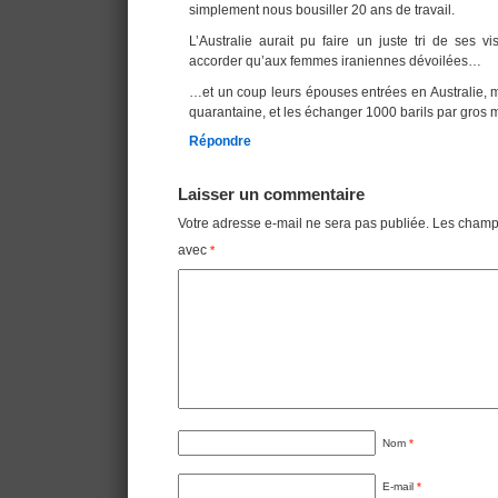
simplement nous bousiller 20 ans de travail.
L’Australie aurait pu faire un juste tri de ses v
accorder qu’aux femmes iraniennes dévoilées…
…et un coup leurs épouses entrées en Australie, m
quarantaine, et les échanger 1000 barils par gros 
Répondre
Laisser un commentaire
Votre adresse e-mail ne sera pas publiée.
Les champs
avec
*
Nom
*
E-mail
*