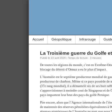
Accueil
Géopolitique
Infrarouge
Guid
La Troisième guerre du Golfe et 
Publié le 23 avril 2026 | Temps de lecture : 3 minutes
De toutes les régions du monde, c’est en Extrême-Ori
blocage du détroit d’Ormuz a eu le plus d’impact.
L’Australie est le septième producteur mondial de gaz
producteur de charbon. Même si ce pays possède de m
(37e rang mondial), il a démantelé six de ses huit raff
s’approvisionner à moindre cout de Singapour et de 
pays importent leur brut des pays du golfe Persique.
Pire encore, alors que l’
Agence internationale de l’é
de maintenir des réserves pétrolières équivalentes à 9
réserves stratégiques de l’Australie ne sont que pour 