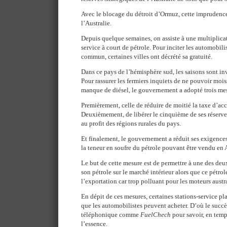
Avec le blocage du détroit d’Ormuz, cette imprudence
l’Australie.
Depuis quelque semaines, on assiste à une multiplica
service à court de pétrole. Pour inciter les automobilis
commun, certaines villes ont décrété sa gratuité.
Dans ce pays de l’hémisphère sud, les saisons sont inv
Pour rassurer les fermiers inquiets de ne pouvoir moi
manque de diésel, le gouvernement a adopté trois me
Premièrement, celle de réduire de moitié la taxe d’acci
Deuxièmement, de libérer le cinquième de ses réserve
au profit des régions rurales du pays.
Et finalement, le gouvernement a réduit ses exigenc
la teneur en soufre du pétrole pouvant être vendu en A
Le but de cette mesure est de permettre à une des deux
son pétrole sur le marché intérieur alors que ce pétrole
l’exportation car trop polluant pour les moteurs austr
En dépit de ces mesures, certaines stations-service pl
que les automobilistes peuvent acheter. D’où le succ
téléphonique comme
FuelChech
pour savoir, en temp
l’essence.