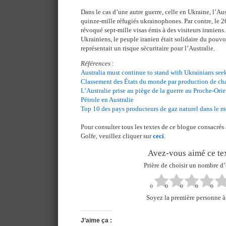
Dans le cas d’une autre guerre, celle en Ukraine, l’Aus
quinze-mille réfugiés ukrainophones. Par contre, le 26
révoqué sept-mille visas émis à des visiteurs iraniens
Ukrainiens, le peuple iranien était solidaire du pouvo
représentait un risque sécuritaire pour l’Australie.
Références
:
Australia must continue to stand with Ukrainians see
Classement des États du monde par production de ch
L’Australie prise au piège de la guerre au Proche-Orie
Pétrole en Australie
Top 10 des pays producteurs de gaz naturel dans le 
Pour consulter tous les textes de ce blogue consacrés
Golfe, veuillez cliquer sur
ceci
.
Avez-vous aimé ce tex
Prière de choisir un nombre d’
Soyez la première personne à 
J’aime ça :