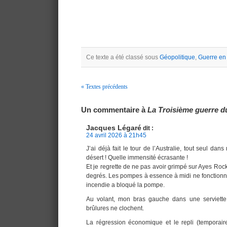
Ce texte a été classé sous
Géopolitique
,
Guerre en 
« Textes précédents
Navigation
Un commentaire à
La Troisième guerre du
Jacques Légaré
dit :
24 avril 2026 à 21h45
J’ai déjà fait le tour de l’Australie, tout seul da
désert ! Quelle immensité écrasante !
Et je regrette de ne pas avoir grimpé sur Ayes Rock
degrés. Les pompes à essence à midi ne fonctionne
incendie a bloqué la pompe.
Au volant, mon bras gauche dans une serviet
brûlures ne clochent.
La régression économique et le repli (temporair