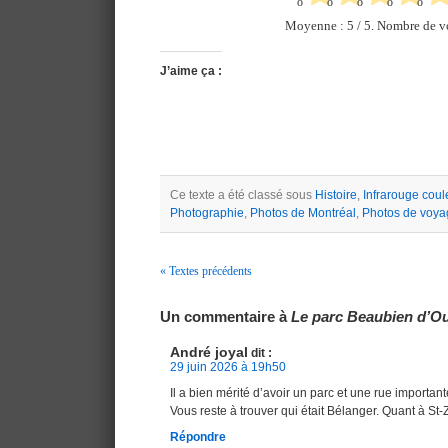
Moyenne :
5
/ 5. Nombre de v
J’aime ça :
Ce texte a été classé sous
Histoire
,
Infrarouge coul
Photographie
,
Photos de Montréal
,
Photos de voya
« Textes précédents
Navigation
Un commentaire à
Le parc Beaubien d’O
André joyal
dit :
29 juin 2026 à 19h50
Il a bien mérité d’avoir un parc et une rue importan
Vous reste à trouver qui était Bélanger. Quant à St-Z
Répondre