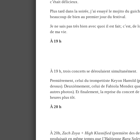
c’était délicieux.
Plus tard dans la soirée, j’ai essayé le mojito du guic
beaucoup de bien au premier jour du festival.
Je ne sais pas très bien avec quoi il est fait; c’est, de 
de ma vie.
À 19 h
À 19 h, trois concerts se déroulaient simultanément.
Premièrement, celui du trompettiste Keyon Harrold (pr
dessus). Deuxièmement, celui de Fabiola Mendez que 
autres photos). Et finalement, la reprise du concert
heures plus tôt.
À 20 h
À 20h,
Zach Zoya + High Klassified
(première des de
produisait en même temps que l’Haïtienne
Rara Sole