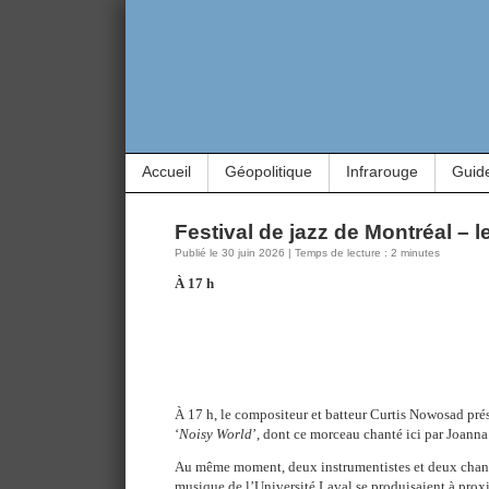
Accueil
Géopolitique
Infrarouge
Guid
Festival de jazz de Montréal – l
Publié le 30 juin 2026 | Temps de lecture : 2 minutes
À 17 h
À 17 h, le compositeur et batteur Curtis Nowosad pré
‘
Noisy World
’, dont ce morceau chanté ici par Joann
Au même moment, deux instrumentistes et deux chante
musique de l’Université Laval se produisaient à proxim