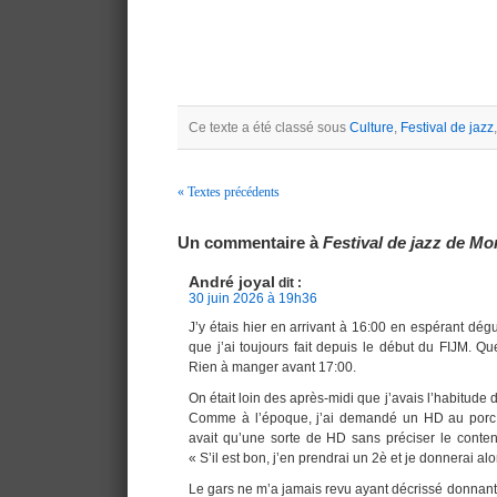
Ce texte a été classé sous
Culture
,
Festival de jazz
« Textes précédents
Navigation
Un commentaire à
Festival de jazz de Mon
André joyal
dit :
30 juin 2026 à 19h36
J’y étais hier en arrivant à 16:00 en espérant dé
que j’ai toujours fait depuis le début du FIJM. Que
Rien à manger avant 17:00.
On était loin des après-midi que j’avais l’habitude 
Comme à l’époque, j’ai demandé un HD au porc.
avait qu’une sorte de HD sans préciser le contenu
« S’il est bon, j’en prendrai un 2è et je donnerai al
Le gars ne m’a jamais revu ayant décrissé donnant l