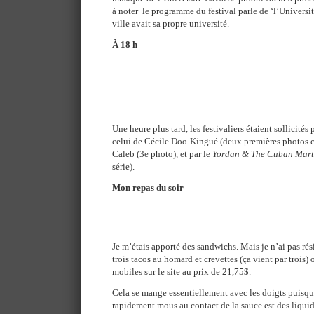
à noter le programme du festival parle de ‘l’Universi
ville avait sa propre université.
À 18 h
Une heure plus tard, les festivaliers étaient sollicités
celui de Cécile Doo-Kingué (deux premières photos c
Caleb (3e photo), et par le
Yordan & The Cuban Mart
série).
Mon repas du soir
Je m’étais apporté des sandwichs. Mais je n’ai pas rési
trois tacos au homard et crevettes (ça vient par trois) 
mobiles sur le site au prix de 21,75$.
Cela se mange essentiellement avec les doigts puisqu
rapidement mous au contact de la sauce est des liquide