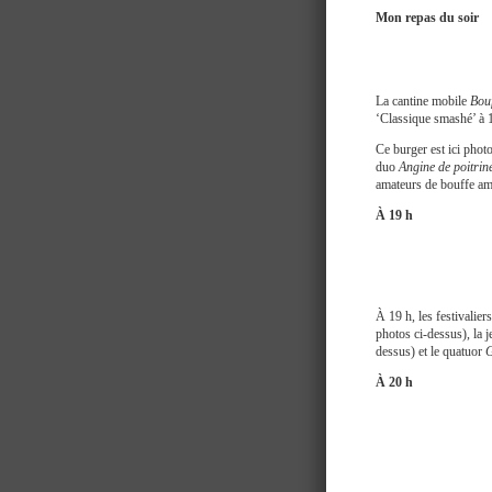
Mon repas du soir
La cantine mobile
Bou
‘Classique smashé’ à 
Ce burger est ici phot
duo
Angine de poitrin
amateurs de bouffe am
À 19 h
À 19 h, les festivalie
photos ci-dessus), la 
dessus) et le quatuor
G
À 20 h