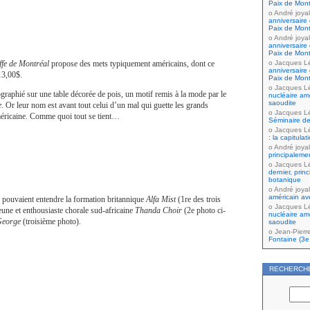
Paix de Mont
André joyal
anniversaire 
Paix de Mont
André joyal
anniversaire 
Paix de Mont
ffe de Montréal
propose des mets typiquement américains, dont ce
Jacques L
anniversaire 
13,00$.
Paix de Mont
Jacques L
ographié sur une table décorée de pois, un motif remis à la mode par le
nucléaire amé
saoudite
e
. Or leur nom est avant tout celui d’un mal qui guette les grands
Jacques L
éricaine. Comme quoi tout se tient…
Séminaire de
Jacques L
: la capitula
André joyal
principaleme
Jacques L
dernier, prin
botanique
André joyal
américain av
rs pouvaient entendre la formation britannique
Alfa Mist
(1re des trois
Jacques L
jeune et enthousiaste chorale sud-africaine
Thanda Choir
(2e photo ci-
nucléaire amé
eorge
(troisième photo).
saoudite
Jean-Pierr
Fontaine (3e 
RECHERCH