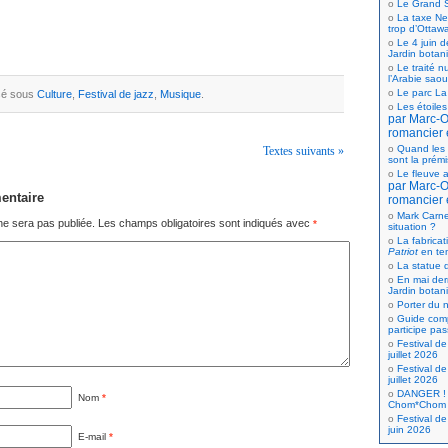
Le Grand S
La taxe Net
trop d’Ottaw
Le 4 juin d
Jardin botan
Le traité n
l’Arabie saou
Le parc La
ssé sous
Culture
,
Festival de jazz
,
Musique
.
Les étoiles
par Marc-Ol
romancier 
Quand les 
Textes suivants »
sont la prém
Le fleuve a
par Marc-Ol
entaire
romancier 
Mark Carne
ne sera pas publiée.
Les champs obligatoires sont indiqués avec
*
situation ?
La fabricat
Patriot
en te
La statue d
En mai der
Jardin botan
Porter du n
Guide comp
participe pas
Festival de
juillet 2026
Festival de
juillet 2026
DANGER ! 
Nom
*
Chom*Chom
Festival de
juin 2026
E-mail
*