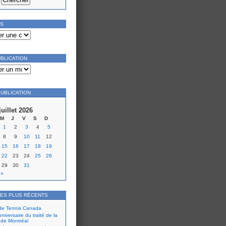
ES
UBLICATION
PUBLICATION
juillet 2026
M
J
V
S
D
1
2
3
4
5
8
9
10
11
12
15
16
17
18
19
22
23
24
25
26
29
30
31
 »
LES PLUS RÉCENTS
 de Tennis Canada
iversaire du traité de la
 de Montréal