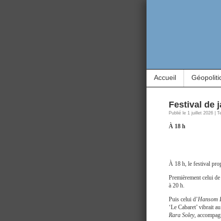
Accueil
Géopoliti
Festival de 
Publié le 1 juillet 2026 |
À 18 h
À 18 h, le festival pro
Premièrement celui d
à 20 h.
Puis celui d’
Hansom É
‘Le Cabaret’ vibrait a
Rara Soley
, accompag