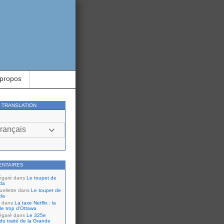
 propos
Y TRANSLATION
rançais
ENTAIRES
égaré
dans
Le toupet de
da
ellette
dans
Le toupet de
da
dans
La taxe Netflix : la
de trop d’Ottawa
égaré
dans
Le 325e
du traité de la Grande