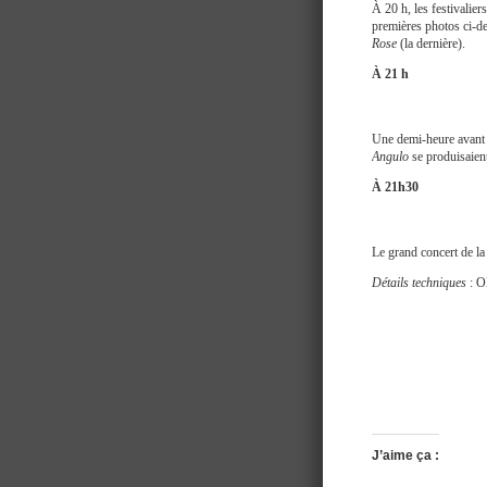
À 20 h, les festivalier
premières photos ci-d
Rose
(la dernière).
À 21 h
Une demi-heure avant l
Angulo
se produisaient
À 21h30
Le grand concert de la 
Détails techniques
: O
J’aime ça :