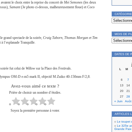
s avaient le choix entre la reprise du concert de
Mei Semones
(les deux
essus),
Samant
(3e photo ci-dessus, malheureusement floue) et
Coco
CATÉGORI
Catégories
MOIS DE P
e grand spectacle de la soirée,
Craig Taborn, Thomas Morgan et Tim
Mois
de
 à l’esplanade Tranquille.
publication
DATES DE 
soirée fut celui de
Willow
sur la Place des Festivals.
L
M
lympus OM-D e-m5 mark II, objectif M.Zuiko 40-150mm F/2,8.
6
7
Avez-vous aimé ce texte ?
13
14
20
21
Prière de choisir un nombre d’étoiles.
27
28
« Juin
Août
Soyez la première personne à voter.
ARTICLES 
Le toupet
Le 325e ann
Grande Paix