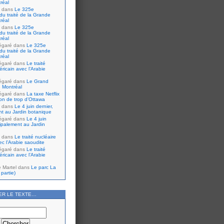
réal
dans
Le 325e
du traité de la Grande
réal
dans
Le 325e
du traité de la Grande
réal
égaré
dans
Le 325e
du traité de la Grande
réal
égaré
dans
Le traité
ricain avec l’Arabie
égaré
dans
Le Grand
 Montréal
égaré
dans
La taxe Netflix
tion de trop d’Ottawa
dans
Le 4 juin dernier,
nt au Jardin botanique
égaré
dans
Le 4 juin
cipalement au Jardin
dans
Le traité nucléaire
ec l’Arabie saoudite
égaré
dans
Le traité
ricain avec l’Arabie
e Martel
dans
Le parc La
partie)
ER LE TEXTE…