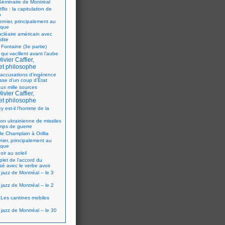
éminaire de Montréal
flix : la capitulation de
a
ernier, principalement au
ique
ucléaire américain avec
dite
 Fontaine (3e partie)
 qui vacillent avant l’aube
ivier Caffier,
et philosophe
accusations d’ingérence
isse d’un coup d’État
ux mille sources
ivier Caffier,
et philosophe
y est-il l’homme de la
ion ukrainienne de missiles
mps de guerre
e Champlain à Orillia
nier, principalement au
ique
oir au soleil
let de l’accord du
sé avec le verbe avoir
 jazz de Montréal – le 3
 jazz de Montréal – le 2
Les cantines mobiles
 jazz de Montréal – le 30