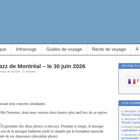
que
Infrarouge
Guides de voyage
Récits de voyage
À
jazz de Montréal – le 30 juin 2026
ON-THE-FL
 Temps de lecture : 2 minutes
F
VOS COMM
posait trois concerts simultanés.
Jacques L
e
Mei Semones
, dont nous verrons deux heures plus tard lors de sa reprise
Tennis Cana
Jacques Ou
Tennis Cana
li
(première des deux photos ci-dessus). Pendant ce temps, le kiosque
André joyal
capitulation 
u son de la musique haïtienne jouée et chantée par la formation musicale
Jacques L
née de ses danseuses (deuxième photo).
anniversaire 