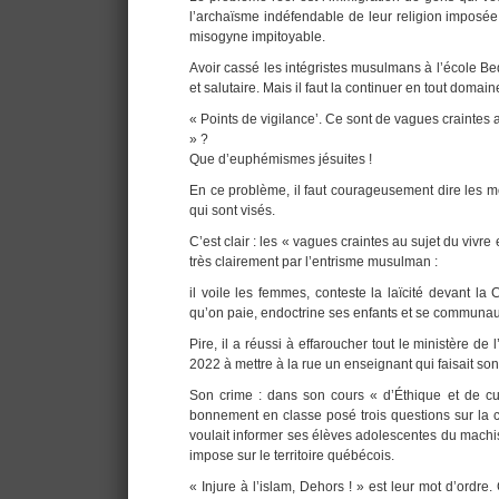
l’archaïsme indéfendable de leur religion imposée 
misogyne impitoyable.
Avoir cassé les intégristes musulmans à l’école Bed
et salutaire. Mais il faut la continuer en tout domai
« Points de vigilance’. Ce sont de vagues craintes 
» ?
Que d’euphémismes jésuites !
En ce problème, il faut courageusement dire les mot
qui sont visés.
C’est clair : les « vagues craintes au sujet du viv
très clairement par l’entrisme musulman :
il voile les femmes, conteste la laïcité devant la 
qu’on paie, endoctrine ses enfants et se communau
Pire, il a réussi à effaroucher tout le ministère de
2022 à mettre à la rue un enseignant qui faisait so
Son crime : dans son cours « d’Éthique et de cult
bonnement en classe posé trois questions sur la c
voulait informer ses élèves adolescentes du machi
impose sur le territoire québécois.
« Injure à l’islam, Dehors ! » est leur mot d’ordre.