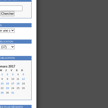
ES
UBLICATION
PUBLICATION
mars 2017
M
J
V
S
D
1
2
3
4
5
8
9
10
11
12
15
16
17
18
19
22
23
24
25
26
29
30
31
LES PLUS RÉCENTS