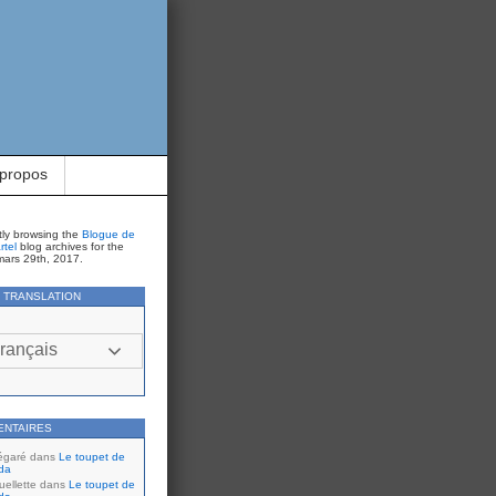
 propos
tly browsing the
Blogue de
rtel
blog archives for the
mars 29th, 2017.
Y TRANSLATION
rançais
ENTAIRES
égaré
dans
Le toupet de
da
ellette
dans
Le toupet de