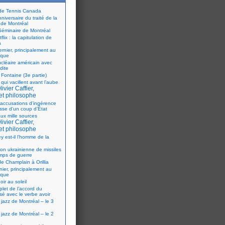
 de Tennis Canada
iversaire du traité de la
 de Montréal
éminaire de Montréal
flix : la capitulation de
a
ernier, principalement au
ique
ucléaire américain avec
dite
 Fontaine (3e partie)
 qui vacillent avant l’aube
ivier Caffier,
et philosophe
accusations d’ingérence
isse d’un coup d’État
ux mille sources
ivier Caffier,
et philosophe
y est-il l’homme de la
ion ukrainienne de missiles
mps de guerre
e Champlain à Orillia
nier, principalement au
ique
oir au soleil
let de l’accord du
sé avec le verbe avoir
 jazz de Montréal – le 3
 jazz de Montréal – le 2