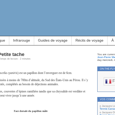
que
Infrarouge
Guides de voyage
Récits de voyage
À
Petite tache
You are curren
Jean-Pierre Ma
 Temps de lecture : 2 minutes
day mercredi, 
ON-THE-FL
celia cyaniris
) est un papillon dont l’envergure est de 6cm.
boisées à moins de 700m d’altitude, du Sud des États-Unis au Pérou. Il s’y
F
entés, complétés au besoin de déjections animales.
es, couvertes d’épines ramifiées tandis que sa chrysalide est verdâtre et
peut vivre jusqu’à une année.
VOS COMM
Jacques L
Tennis Cana
Face dorsale du papillon mâle
Jacques Ou