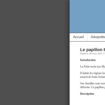
Accueil
Géopoliti
Le papillon 
Publié le 29 mars 2017 |
Introduction
La
Petite tache
(ou
Mys
Il habite les régions 
nourrit de fruits ferm
Ses chenilles sont vert
difforme. Ce papillon 
Description