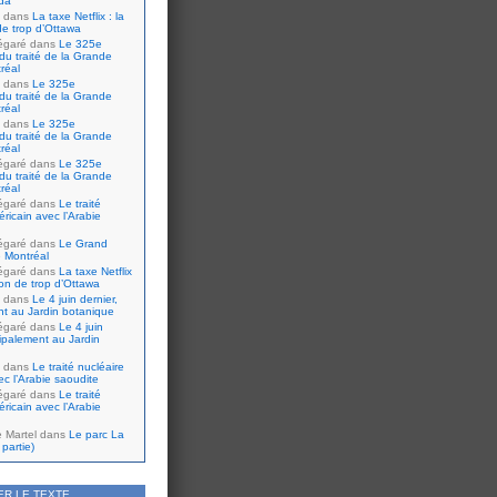
da
dans
La taxe Netflix : la
de trop d’Ottawa
égaré
dans
Le 325e
du traité de la Grande
réal
dans
Le 325e
du traité de la Grande
réal
dans
Le 325e
du traité de la Grande
réal
égaré
dans
Le 325e
du traité de la Grande
réal
égaré
dans
Le traité
ricain avec l’Arabie
égaré
dans
Le Grand
 Montréal
égaré
dans
La taxe Netflix
tion de trop d’Ottawa
dans
Le 4 juin dernier,
nt au Jardin botanique
égaré
dans
Le 4 juin
cipalement au Jardin
dans
Le traité nucléaire
ec l’Arabie saoudite
égaré
dans
Le traité
ricain avec l’Arabie
e Martel
dans
Le parc La
partie)
ER LE TEXTE…