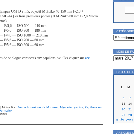
lympus OM-D e-m5, objectif M.Zuiko 40-150 mm F/2,8 +
ale MC-14 (les trois premières photos) et M.Zuiko 60 mm F/2,8 Macro
otos)
ec. — F/5,6 — ISO 500 — 210 mm
c. — F/5,6 — ISO 800 — 180 mm
CATÉGORI
c. — F/4,0 — ISO 1600 — 210 mm
Catégories
c. — F/5,6 — ISO 200 — 60 mm
c. — F/5,6 — ISO 800 — 60 mm
MOIS DE P
Mois
tes de ce blogue consacrés aux papillons, veuillez cliquer sur
ceci
de
publication
DATES DE 
L
M
6
7
13
14
| Mots-clés :
Jardin botanique de Montréal
,
Myscelia cyaniris
,
Papillons en
20
21
Permalink
artel
27
28
« Fév
Avr »
ARTICLES 