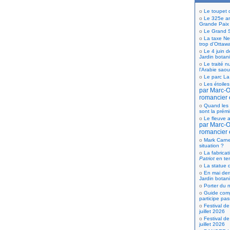
Le toupet
Le 325e ann
Grande Paix
Le Grand S
La taxe Net
trop d’Ottaw
Le 4 juin d
Jardin botan
Le traité n
l’Arabie saou
Le parc La
Les étoiles
par Marc-Ol
romancier 
Quand les 
sont la prém
Le fleuve a
par Marc-Ol
romancier 
Mark Carne
situation ?
La fabricat
Patriot
en te
La statue d
En mai der
Jardin botan
Porter du n
Guide comp
participe pas
Festival de
juillet 2026
Festival de
juillet 2026