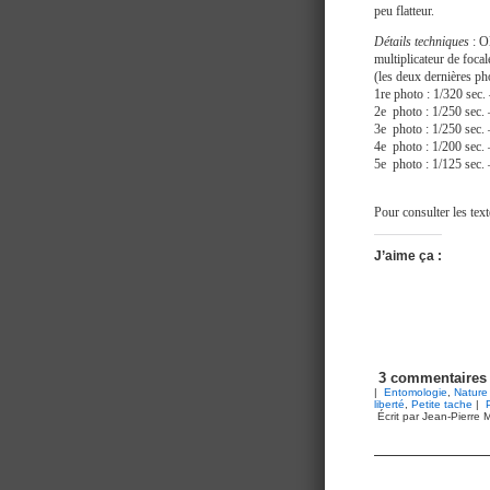
peu flatteur.
Détails techniques
: O
multiplicateur de foc
(les deux dernières ph
1re photo : 1/320 s
2e photo : 1/250 se
3e photo : 1/250 se
4e photo : 1/200 se
5e photo : 1/125 se
Pour consulter les tex
J’aime ça :
3 commentaires
|
Entomologie
,
Nature
liberté
,
Petite tache
|
Écrit par Jean-Pierre M