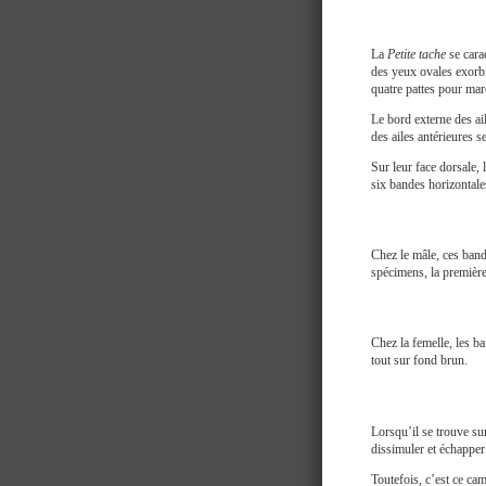
La
Petite tache
se cara
des yeux ovales exorbit
quatre pattes pour mar
Le bord externe des ail
des ailes antérieures s
Sur leur face dorsale, 
six bandes horizontales
Chez le mâle, ces band
spécimens, la première
Chez la femelle, les b
tout sur fond brun.
Lorsqu’il se trouve sur
dissimuler et échapper
Toutefois, c’est ce ca