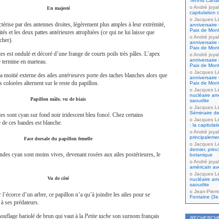
Tennis Cana
André joyal
En majesté
capitulation 
Jacques L
ctérise par des antennes droites, légèrement plus amples à leur extrémité,
anniversaire 
Paix de Mont
és et les deux pattes antérieures atrophiées (ce qui ne lui laisse que
André joyal
cher).
anniversaire 
Paix de Mont
es est ondulé et décoré d’une frange de courts poils très pâles. L’apex
André joyal
anniversaire 
e termine en marteau.
Paix de Mont
Jacques L
la moitié externe des ailes
antérieures
porte des taches blanches alors que
anniversaire 
 colorées alternent sur le reste du papillon.
Paix de Mont
Jacques L
nucléaire amé
Papillon mâle, vu de biais
saoudite
Jacques L
Séminaire de
es sont cyan sur fond noir iridescent bleu foncé. Chez certains
Jacques L
 de ces bandes est blanche.
: la capitula
André joyal
principaleme
Face dorsale du papillon femelle
Jacques L
dernier, prin
andes cyan sont moins vives, devenant rosées aux ailes postérieures, le
botanique
André joyal
américain av
Jacques L
Vu de côté
nucléaire amé
saoudite
Jean-Pierr
 l’écorce d’un arbre, ce papillon n’a qu’à joindre les ailes pour se
Fontaine (3e 
 à ses prédateurs.
mouflage bariolé de brun qui vaut à la
Petite tache
son surnom français
RECHERCH