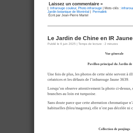
Laissez un commentaire »
|
Infrarouge couleur
,
Photo infrarouge
| Mots-clés :
infraro
Jardin botanique de Montréal
|
Permalink
Écrit par Jean-Pierre Martel
Le Jardin de Chine en IR Jaune 
Publié le 6 juin 2025 | Temps de lecture : 2 minutes
Vue génerale
Pavillon principal du Jardin de
Une fois de plus, les photos de cette série servent à ill
créatrices et les défauts de l’infrarouge Jaune 3639.
Lorsqu’on observe attentivement la photo ci-dessus, 
branches au loin est turquoise.
Sans doute parce que cette aberration chromatique n’
habituelles (bleu/magenta), elle n’est pas décelée ni 
Collection de penjings