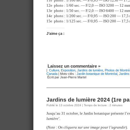
11e photo : 1/100 sec. — F/0,95 — ISO 1250 — 17
12e photo : 1/60 sec. — F/2,0 — ISO 3200 — 12 m
13e photo : 1/50 sec. — F/2,0 — ISO 6400 — 12 m
14e photo : 1/200 sec. — F/0,95 — ISO 200 — 17,5
15e photo : 1/125 sec. — F/0,95 — ISO 200 — 17,5
J’aime ça :
Laissez un commentaire »
|
Culture
,
Exposition
,
Jardins de lumière
,
Photos de Montré
Canada
| Mots-clés :
Jardin botanique de Montréal
,
Jardins
Écrit par Jean-Pierre Martel
Jardins de lumière 2024 (1re par
Publié le 13 octobre 2024 | Temps de lecture : 2 minutes
Jusqu’au 31 octobre, le Jardin botanique présente l’e
lumière
’.
(
Note : On cliquera sur une image pour l’agrandir
).