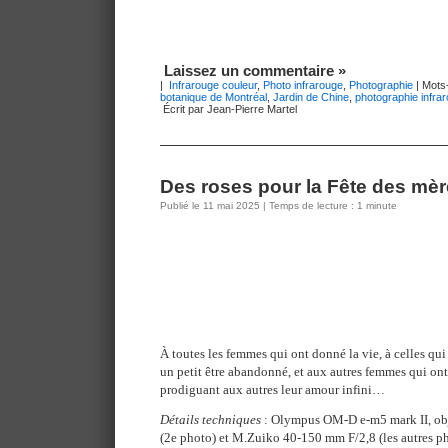
Laissez un commentaire »
|
Infrarouge couleur
,
Photo infrarouge
,
Photographie
| Mots
botanique de Montréal
,
Jardin de Chine
,
photographie infra
Écrit par Jean-Pierre Martel
Des roses pour la Fête des mè
Publié le 11 mai 2025 | Temps de lecture : 1 minute
À toutes les femmes qui ont donné la vie, à celles qui 
un petit être abandonné, et aux autres femmes qui on
prodiguant aux autres leur amour infini…
Détails techniques
: Olympus OM-D e-m5 mark II, ob
(2e photo) et M.Zuiko 40-150 mm F/2,8 (les autres p