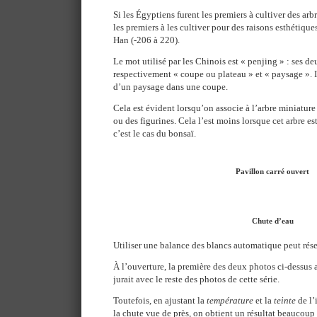
Si les Égyptiens furent les premiers à cultiver des arb
les premiers à les cultiver pour des raisons esthétiques
Han (-206 à 220).
Le mot utilisé par les Chinois est « penjing » : ses de
respectivement « coupe ou plateau » et « paysage ». Il
d’un paysage dans une coupe.
Cela est évident lorsqu’on associe à l’arbre miniature
ou des figurines. Cela l’est moins lorsque cet arbre e
c’est le cas du bonsaï.
Pavillon carré ouvert
Chute d’eau
Utiliser une balance des blancs automatique peut réser
À l’ouverture, la première des deux photos ci-dessus a
jurait avec le reste des photos de cette série.
Toutefois, en ajustant la
température
et la
teinte
de l’
la chute vue de près, on obtient un résultat beaucou