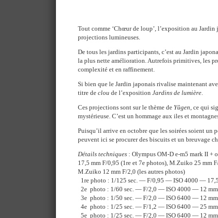
Tout comme ‘Chœur de loup’, l’exposition au Jardin j
projections lumineuses.
De tous les jardins participants, c’est au Jardin japon
la plus nette amélioration. Autrefois primitives, les 
complexité et en raffinement.
Si bien que le Jardin japonais rivalise maintenant ave
titre de
clou
de l’exposition
Jardins de lumière
.
Ces projections sont sur le thème de
Yûgen
, ce qui s
mystérieuse. C’est un hommage aux iles et montagnes
Puisqu’il arrive en octobre que les soirées soient un pe
peuvent ici se procurer des biscuits et un breuvage c
Détails techniques
: Olympus OM-D e-m5 mark II + ob
17,5 mm F/0,95 (1re et 7e photos), M.Zuiko 25 mm F/1
M.Zuiko 12 mm F/2,0 (les autres photos)
1re photo : 1/125 sec. — F/0,95 — ISO 4000 — 17
2e photo : 1/60 sec. — F/2,0 — ISO 4000 — 12 mm
3e photo : 1/50 sec. — F/2,0 — ISO 6400 — 12 mm
4e photo : 1/25 sec. — F/1,2 — ISO 6400 — 25 mm
5e photo : 1/25 sec. — F/2,0 — ISO 6400 — 12 mm