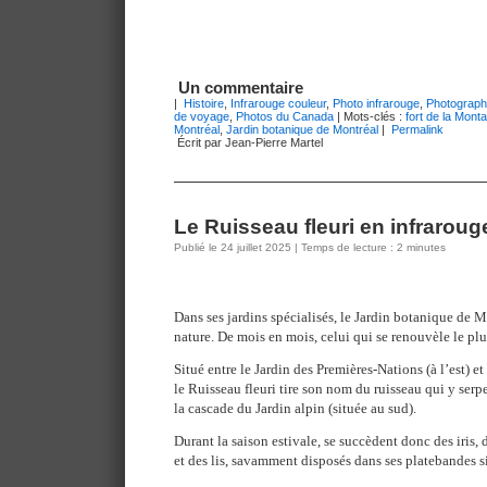
Un commentaire
|
Histoire
,
Infrarouge couleur
,
Photo infrarouge
,
Photograph
de voyage
,
Photos du Canada
| Mots-clés :
fort de la Mont
Montréal
,
Jardin botanique de Montréal
|
Permalink
Écrit par Jean-Pierre Martel
Le Ruisseau fleuri en infrarou
Publié le 24 juillet 2025 | Temps de lecture : 2 minutes
Dans ses jardins spécialisés, le Jardin botanique de 
nature. De mois en mois, celui qui se renouvèle le plus
Situé entre le Jardin des Premières-Nations (à l’est) et l
le Ruisseau fleuri tire son nom du ruisseau qui y serp
la cascade du Jardin alpin (située au sud).
Durant la saison estivale, se succèdent donc des iris,
et des lis, savamment disposés dans ses platebandes s