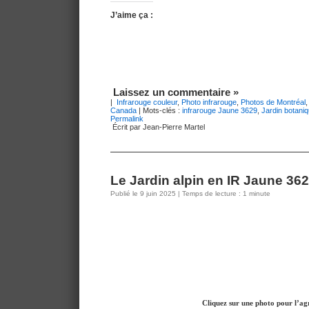
J’aime ça :
Laissez un commentaire »
|
Infrarouge couleur
,
Photo infrarouge
,
Photos de Montréal
Canada
| Mots-clés :
infrarouge Jaune 3629
,
Jardin botani
Permalink
Écrit par Jean-Pierre Martel
Le Jardin alpin en IR Jaune 36
Publié le 9 juin 2025 | Temps de lecture : 1 minute
Cliquez sur une photo pour l’ag