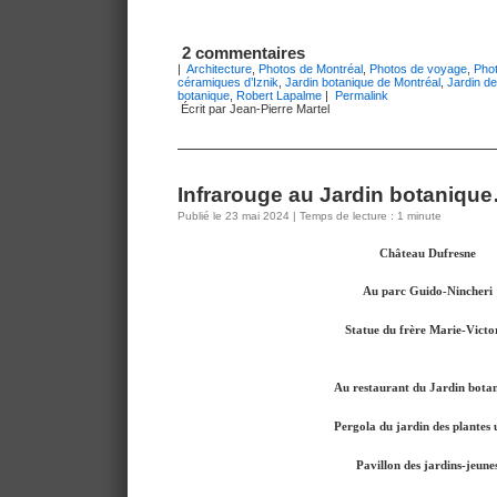
2 commentaires
|
Architecture
,
Photos de Montréal
,
Photos de voyage
,
Pho
céramiques d’Iznik
,
Jardin botanique de Montréal
,
Jardin de
botanique
,
Robert Lapalme
|
Permalink
Écrit par Jean-Pierre Martel
Infrarouge au Jardin botaniqu
Publié le 23 mai 2024 | Temps de lecture : 1 minute
Château Dufresne
Au parc Guido-Nincheri
Statue du frère Marie-Victo
Au restaurant du Jardin bota
Pergola du jardin des plantes u
Pavillon des jardins-jeune