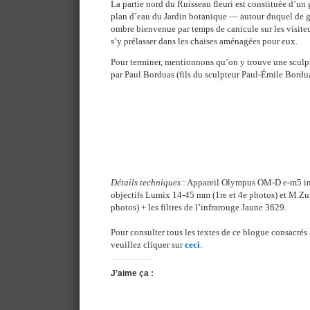
La partie nord du Ruisseau fleuri est constituée d’un
plan d’eau du Jardin botanique — autour duquel de gr
ombre bienvenue par temps de canicule sur les visite
s’y prélasser dans les chaises aménagées pour eux.
Pour terminer, mentionnons qu’on y trouve une sculpt
par Paul Borduas (fils du sculpteur Paul-Émile Bordua
Détails techniques
: Appareil Olympus OM-D e-m5 inf
objectifs Lumix 14-45 mm (1re et 4e photos) et M.Zu
photos) + les filtres de l’infrarouge Jaune 3629.
Pour consulter tous les textes de ce blogue consacrés 
veuillez cliquer sur
ceci
.
J’aime ça :