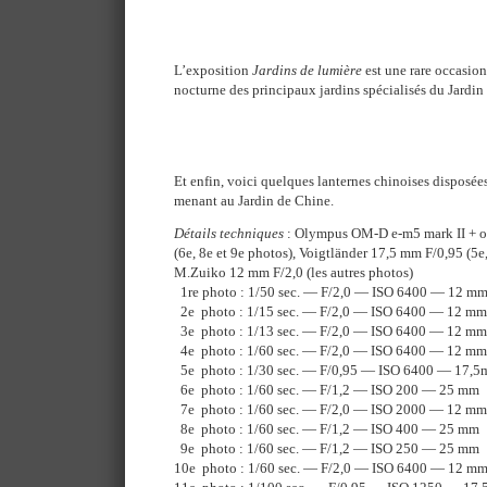
L’exposition
Jardins de lumière
est une rare occasion
nocturne des principaux jardins spécialisés du Jardin
Et enfin, voici quelques lanternes chinoises disposée
menant au Jardin de Chine.
Détails techniques
: Olympus OM-D e-m5 mark II + o
(6e, 8e et 9e photos), Voigtländer 17,5 mm F/0,95 (5e,
M.Zuiko 12 mm F/2,0 (les autres photos)
1re photo : 1/50 sec. — F/2,0 — ISO 6400 — 12 m
2e photo : 1/15 sec. — F/2,0 — ISO 6400 — 12 mm
3e photo : 1/13 sec. — F/2,0 — ISO 6400 — 12 mm
4e photo : 1/60 sec. — F/2,0 — ISO 6400 — 12 mm
5e photo : 1/30 sec. — F/0,95 — ISO 6400 — 17,
6e photo : 1/60 sec. — F/1,2 — ISO 200 — 25 mm
7e photo : 1/60 sec. — F/2,0 — ISO 2000 — 12 mm
8e photo : 1/60 sec. — F/1,2 — ISO 400 — 25 mm
9e photo : 1/60 sec. — F/1,2 — ISO 250 — 25 mm
10e photo : 1/60 sec. — F/2,0 — ISO 6400 — 12 m