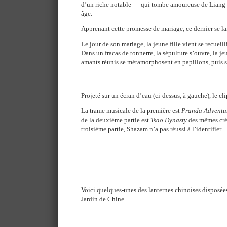
d’un riche notable — qui tombe amoureuse de Liang
âge.
Apprenant cette promesse de mariage, ce dernier se la
Le jour de son mariage, la jeune fille vient se recueil
Dans un fracas de tonnerre, la sépulture s’ouvre, la jeu
amants réunis se métamorphosent en papillons, puis s’
Projeté sur un écran d’eau (ci-dessus, à gauche), le clip
La trame musicale de la première est
Pranda Adventu
de la deuxième partie est
Tsao Dynasty
des mêmes créa
troisième partie, Shazam n’a pas réussi à l’identifier.
Voici quelques-unes des lanternes chinoises disposées
Jardin de Chine.