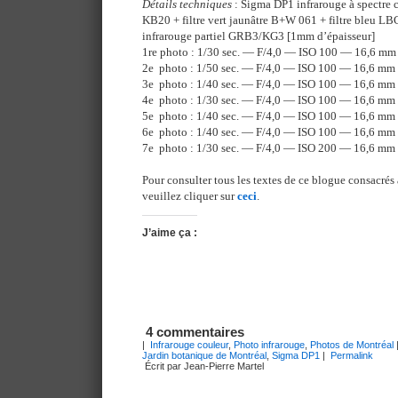
Détails techniques
: Sigma DP1 infrarouge à spectre 
KB20 + filtre vert jaunâtre B+W 061 + filtre bleu LBC
infrarouge partiel GRB3/KG3 [1mm d’épaisseur]
1re photo : 1/30 sec. — F/4,0 — ISO 100 — 16,6 mm
2e photo : 1/50 sec. — F/4,0 — ISO 100 — 16,6 mm
3e photo : 1/40 sec. — F/4,0 — ISO 100 — 16,6 mm
4e photo : 1/30 sec. — F/4,0 — ISO 100 — 16,6 mm
5e photo : 1/40 sec. — F/4,0 — ISO 100 — 16,6 mm
6e photo : 1/40 sec. — F/4,0 — ISO 100 — 16,6 mm
7e photo : 1/30 sec. — F/4,0 — ISO 200 — 16,6 mm
Pour consulter tous les textes de ce blogue consacrés 
veuillez cliquer sur
ceci
.
J’aime ça :
4 commentaires
|
Infrarouge couleur
,
Photo infrarouge
,
Photos de Montréal
Jardin botanique de Montréal
,
Sigma DP1
|
Permalink
Écrit par Jean-Pierre Martel