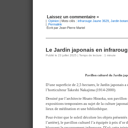
Laissez un commentaire »
|
Opinion
| Mots-clés :
infrarouge Jaune 3629
,
Jardin botan
|
Permalink
Écrit par Jean-Pierre Martel
Le Jardin japonais en infrarou
Publié le 23 juillet 2025 | Temps de lecture : 1 minute
Pavillon culturel du Jardin jap
D’une superficie de 2,5 hectares, le Jardin japonais a
l’horticulteur Takeshi Nakajima (1914-2000).
Dessiné par l’architecte Hisato Hiraoka, son pavillon 
expositions temporaires au sujet de la culture japonai
lieux de méditation et une bibliothèque.
Pour éviter que le soleil décolore les objets présentés
l’arrière), le pavillon culturel l’a équipée à prix d’or
bloquent le rayonnement infrarouge. D’où cette teinte 