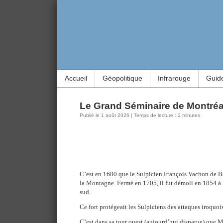
Accueil
Géopolitique
Infrarouge
Guid
Le Grand Séminaire de Montréa
Publié le 1 août 2026 | Temps de lecture : 2 minutes
C’est en 1680 que le Sulpicien François Vachon de Bel
la Montagne. Fermé en 1705, il fut démoli en 1854 à 
sud.
Ce fort protégeait les Sulpiciens des attaques iroquoi
C’est dans sa tour ouest (aujourd’hui disparue) que 