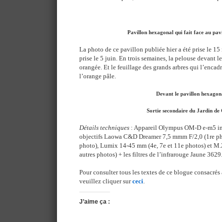
Pavillon hexagonal qui fait face au pavi
La photo de ce pavillon publiée hier a été prise le 15 
prise le 5 juin. En trois semaines, la pelouse devant 
orangée. Et le feuillage des grands arbres qui l’encadr
l’orange pâle.
Devant le pavillon hexagon
Sortie secondaire du Jardin de
Détails techniques
: Appareil Olympus OM-D e-m5 inf
objectifs Laowa C&D Dreamer 7,5 mmm F/2,0 (1re ph
photo), Lumix 14-45 mm (4e, 7e et 11e photos) et M
autres photos) + les filtres de l’infrarouge Jaune 3629
Pour consulter tous les textes de ce blogue consacrés 
veuillez cliquer sur
ceci
.
J’aime ça :