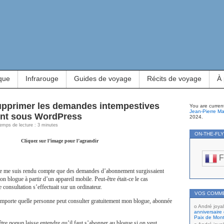
que
Infrarouge
Guides de voyage
Récits de voyage
À
pprimer les demandes intempestives
You are curren
Jean-Pierre Ma
nt sous WordPress
2024.
Temps de lecture : 3 minutes
ON-THE-FL
Cliquez sur l’image pour l’agrandir
F
, je me suis rendu compte que des demandes d’abonnement surgissaient
n blogue à partir d’un appareil mobile. Peut-être était-ce le cas
 consultation s’effectuait sur un ordinateur.
VOS COMM
importe quelle personne peut consulter gratuitement mon blogue, abonnée
André joyal
anniversaire 
Paix de Mont
être
popup
laisse entendre qu’il faut s’abonner au blogue si on veut