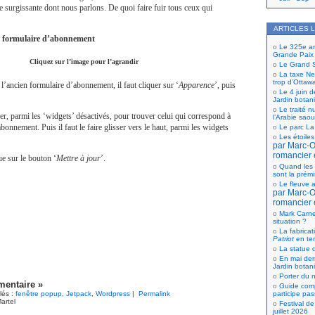
re surgissante dont nous parlons. De quoi faire fuir tous ceux qui
ARTICLES 
en formulaire d’abonnement
Le 325e ann
Grande Paix
Cliquez sur l’image pour l’agrandir
Le Grand S
La taxe Net
trop d’Ottaw
 l’ancien formulaire d’abonnement, il faut cliquer sur ‘
Apparence
’, puis
Le 4 juin d
Jardin botan
Le traité n
ler, parmi les ‘widgets’ désactivés, pour trouver celui qui correspond à
l’Arabie saou
bonnement. Puis il faut le faire glisser vers le haut, parmi les widgets
Le parc La
Les étoiles
par Marc-Ol
romancier 
ue sur le bouton ‘
Mettre à jour
’.
Quand les 
sont la prém
Le fleuve a
par Marc-Ol
romancier 
Mark Carne
situation ?
La fabricat
Patriot
en te
La statue d
En mai der
Jardin botan
Porter du n
entaire »
Guide comp
lés :
fenêtre popup
,
Jetpack
,
Wordpress
|
Permalink
participe pas
artel
Festival de
juillet 2026