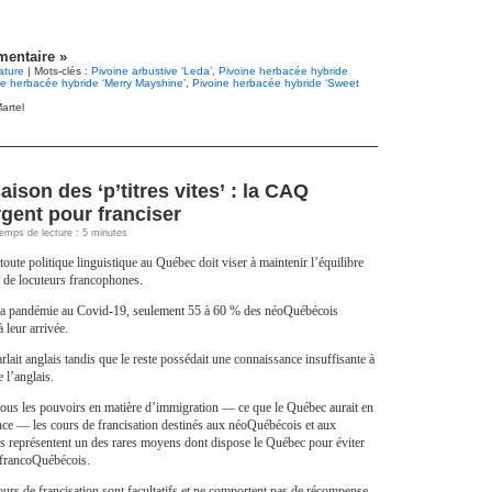
entaire »
ature
| Mots-clés :
Pivoine arbustive ‘Leda’
,
Pivoine herbacée hybride
ne herbacée hybride ‘Merry Mayshine’
,
Pivoine herbacée hybride ‘Sweet
artel
saison des ‘p’titres vites’ : la CAQ
gent pour franciser
Temps de lecture : 5 minutes
toute politique linguistique au Québec doit viser à maintenir l’équilibre
% de locuteurs francophones.
la pandémie au Covid-19, seulement 55 à 60 % des néoQuébécois
à leur arrivée.
rlait anglais tandis que le reste possédait une connaissance insuffisante à
e l’anglais.
tous les pouvoirs en matière d’immigration — ce que le Québec aurait en
nce — les cours de francisation destinés aux néoQuébécois et aux
s représentent un des rares moyens dont dispose le Québec pour éviter
e francoQuébécois.
ours de francisation sont facultatifs et ne comportent pas de récompense