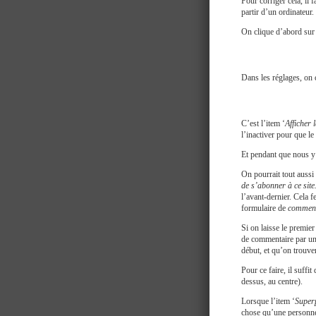
Pour corriger cela, il f
partir d’un ordinateur.
On clique d’abord su
Dans les réglages, on 
C’est l’item ‘
Afficher 
l’inactiver pour que l
Et pendant que nous y
On pourrait tout aussi 
de s’abonner à ce sit
l’avant-dernier. Cela f
formulaire de
comment
Si on laisse le premier
de commentaire par une
début, et qu’on trouve
Pour ce faire, il suffit 
dessus, au centre).
Lorsque l’item ‘
Superp
chose qu’une personne