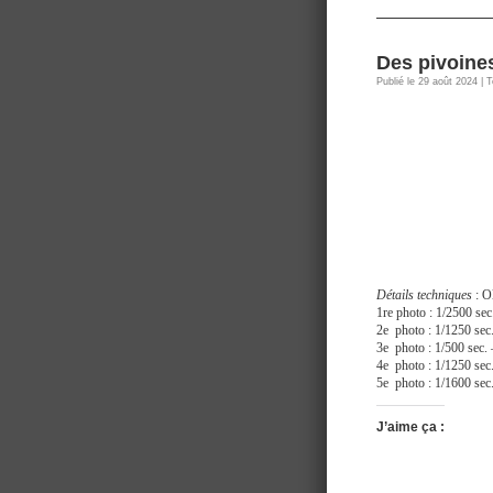
Des pivoines
Publié le 29 août 2024 | 
Détails techniques
: O
1re photo : 1/2500 
2e photo : 1/1250 s
3e photo : 1/500 se
4e photo : 1/1250 s
5e photo : 1/1600 s
J’aime ça :