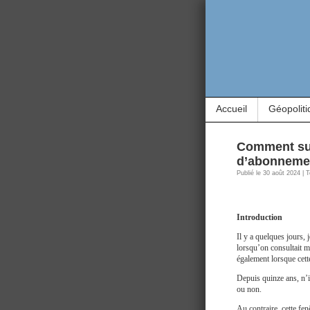
Accueil
Géopoliti
Comment su
d’abonneme
Publié le 30 août 2024 | 
Introduction
Il y a quelques jours
lorsqu’on consultait mo
également lorsque cette
Depuis quinze ans, n’
ou non.
Au contraire, cette fen