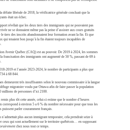
a défaite libérale de 2018, la vérificatrice générale concluait que la
rants était un échec.
port révélait que les deux tiers des immigrants qui ne pouvaient pas
arrivée ne se donnaient même pas la peine d’assister aux cours gratuits
 le tiers des inscrits abandonnaient leur formation avant la fin. Et que
x qui tenaient bon jusqu’à la fin étaient toujours incapables de
s.
tion Avenir Québec (CAQ) est au pouvoir. De 2019 à 2024, les sommes
 la francisation des immigrants ont augmenté de 50 %, passant de 69 à
s.
2018-2019 et l’année 2023-2024, le nombre de participants a plus que
 734 à 68 844.
es demeurent très insuffisantes selon le nouveau commissaire à la langue
 déluge migratoire voulu par Ottawa afin de faire passer la population
0 millions de personnes d’ici 2100.
 remis plus tôt cette année, celui-ci estime que le nombre d’heures
ion correspond à environ 5 a 6 % du nombre nécessaire pour que tous les
s puissent parler couramment français.
n n’admettait plus aucun immigrant temporaire, cela prendrait seize à
er ceux qui sont actuellement sur le territoire québécois… en supposant
orairement
chez nous tout ce temps.