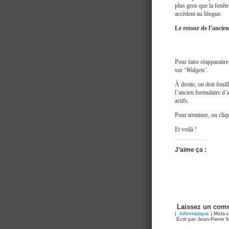
plus gros que la fenêt
accèdent au blogue.
Le retour de l’anci
Pour faire réapparaitre
sur ‘
Widgets
’.
À droite, on doit fouil
l’ancien formulaire d’a
actifs.
Pour terminer, on cliq
Et voilà !
J’aime ça :
Laissez un comm
|
Informatique
| Mots-c
Écrit par Jean-Pierre M