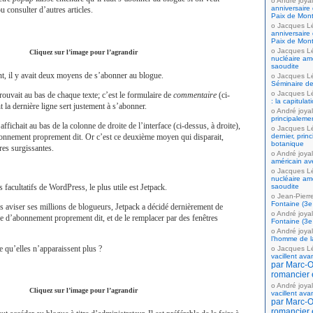
André joyal
anniversaire 
u consulter d’autres articles.
Paix de Mont
Jacques L
anniversaire 
Paix de Mont
Jacques L
Cliquez sur l’image pour l’agrandir
nucléaire amé
saoudite
t, il y avait deux moyens de s’abonner au blogue.
Jacques L
Séminaire de
Jacques L
ouvait au bas de chaque texte; c’est le formulaire de
commentaire
(ci-
: la capitula
 la dernière ligne sert justement à s’abonner.
André joyal
principaleme
ichait au bas de la colonne de droite de l’interface (ci-dessus, à droite),
Jacques L
bonnement proprement dit. Or c’est ce deuxième moyen qui disparait,
dernier, prin
botanique
res surgissantes.
André joyal
américain av
Jacques L
nucléaire amé
facultatifs de WordPress, le plus utile est Jetpack.
saoudite
Jean-Pierr
Fontaine (3e 
 aviser ses millions de blogueurs, Jetpack a décidé dernièrement de
André joyal
e d’abonnement proprement dit, et de le remplacer par des fenêtres
Fontaine (3e 
André joyal
l’homme de la
 qu’elles n’apparaissent plus ?
Jacques L
vacillent ava
par Marc-Ol
romancier 
André joyal
Cliquez sur l’image pour l’agrandir
vacillent ava
par Marc-Ol
romancier 