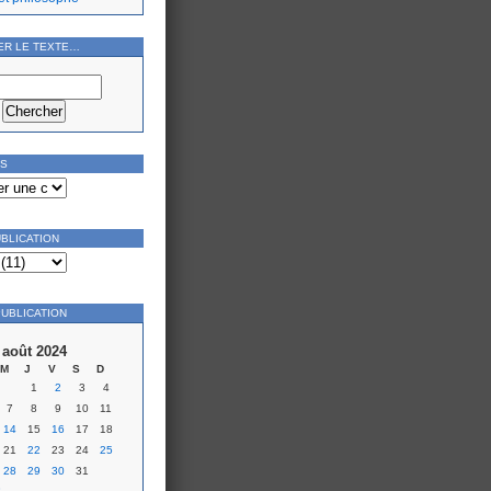
ER LE TEXTE…
ES
UBLICATION
PUBLICATION
août 2024
M
J
V
S
D
1
2
3
4
7
8
9
10
11
14
15
16
17
18
21
22
23
24
25
28
29
30
31
»