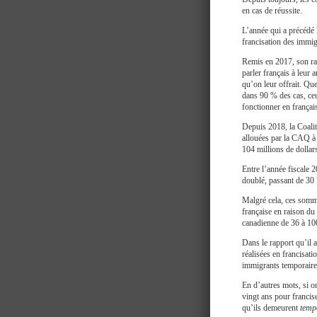
en cas de réussite.
L’année qui a précédé l
francisation des immig
Remis en 2017, son rap
parler français à leur 
qu’on leur offrait. Que
dans 90 % des cas, ceu
fonctionner en françai
Depuis 2018, la Coali
allouées par la CAQ à
104 millions de dollar
Entre l’année fiscale 
doublé, passant de 30
Malgré cela, ces somm
française en raison du
canadienne de 36 à 10
Dans le rapport qu’il a
réalisées en francisat
immigrants temporaire
En d’autres mots, si o
vingt ans pour francis
qu’ils demeurent
temp