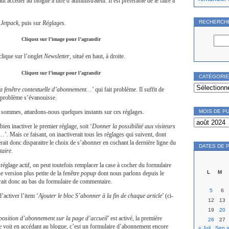
aut accéder au blogue à titre d’administrateur. Il est préférable de le faire à
RECHERCH
r
Jetpack
, puis sur
Réglages
.
Cliquez sur l’image pour l’agrandir
clique sur l’onglet
Newsletter
, situé en haut, à droite.
Cliquez sur l’image pour l’agrandir
CATÉGORI
Catégories
la fenêtre contextuelle d’abonnement…
’ qui fait problème. Il suffit de
e problème s’évanouisse.
MOIS DE P
 sommes, attardons-nous quelques instants sur ces réglages.
Mois
de
bien inactiver le premier réglage, soit ‘
Donner la possibilité aux visiteurs
publication
e…
’. Mais ce faisant, on inactiverait tous les réglages qui suivent, dont
erait donc disparaitre le choix de s’abonner en cochant la dernière ligne du
DATES DE 
aire
.
 réglage actif, on peut toutefois remplacer la case à cocher du formulaire
L
M
 version plus petite de la fenêtre
popup
dont nous parlons depuis le
rait donc au bas du formulaire de commentaire.
5
6
d’activer l’item ‘
Ajouter le bloc S’abonner à la fin de chaque article
’ (ci-
12
13
19
20
osition d’abonnement sur la page d’accueil
’ est activé, la première
26
27
 voit en accédant au blogue, c’est un formulaire d’abonnement encore
« Juil
Sep 