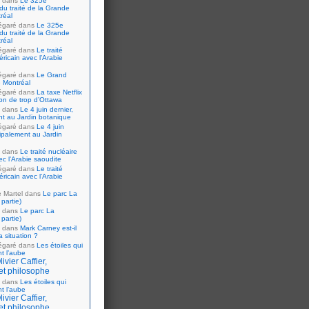
dans
Le 325e
du traité de la Grande
réal
égaré
dans
Le 325e
du traité de la Grande
réal
égaré
dans
Le traité
ricain avec l’Arabie
égaré
dans
Le Grand
 Montréal
égaré
dans
La taxe Netflix
tion de trop d’Ottawa
dans
Le 4 juin dernier,
nt au Jardin botanique
égaré
dans
Le 4 juin
cipalement au Jardin
dans
Le traité nucléaire
ec l’Arabie saoudite
égaré
dans
Le traité
ricain avec l’Arabie
e Martel
dans
Le parc La
partie)
dans
Le parc La
partie)
dans
Mark Carney est-il
 situation ?
égaré
dans
Les étoiles qui
nt l’aube
ivier Caffier,
et philosophe
dans
Les étoiles qui
nt l’aube
ivier Caffier,
et philosophe