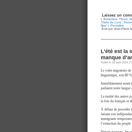
Laissez un comm
|
Botanique
,
Fleurs
,
N
‘Claire de Lune’
,
Pivoi
May’
|
Permalink
Écrit par Jean-Pierre M
L’été est la 
manque d’ar
Publié le 28 août 2024 | 
Le volet migratoire de 
linguistique, soit 80 
Immédiatement avant 
parlaient notre langue 
La moitié des autres pa
la fois du français et d
À défaut de posséder 
faisant son indépenda
immigrants temporaire
l’extinction du peupl
Depuis toujours, les c