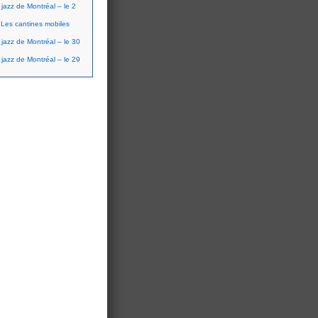
 jazz de Montréal – le 2
Les cantines mobiles
 jazz de Montréal – le 30
 jazz de Montréal – le 29