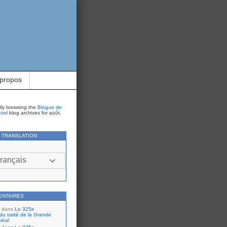
 propos
tly browsing the
Blogue de
rtel
blog archives for août,
Y TRANSLATION
rançais
ENTAIRES
dans
Le 325e
du traité de la Grande
réal