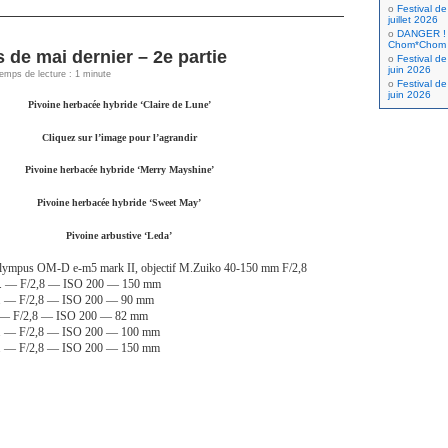
Festival de
juillet 2026
DANGER ! 
Chom*Chom
 de mai dernier – 2e partie
Festival de
juin 2026
Temps de lecture : 1 minute
Festival de
juin 2026
Pivoine herbacée hybride ‘Claire de Lune’
Cliquez sur l’image pour l’agrandir
Pivoine herbacée hybride ‘Merry Mayshine’
Pivoine herbacée hybride ‘Sweet May’
Pivoine arbustive ‘Leda’
lympus OM-D e-m5 mark II, objectif M.Zuiko 40-150 mm F/2,8
sec. — F/2,8 — ISO 200 — 150 mm
ec. — F/2,8 — ISO 200 — 90 mm
c. — F/2,8 — ISO 200 — 82 mm
ec. — F/2,8 — ISO 200 — 100 mm
ec. — F/2,8 — ISO 200 — 150 mm