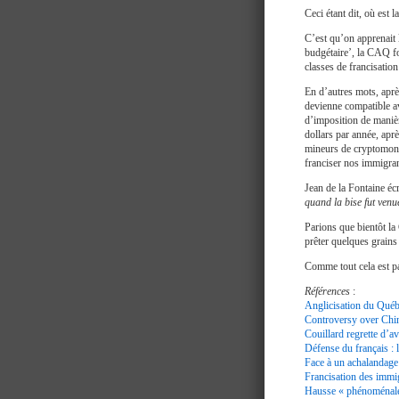
Ceci étant dit, où est la
C’est qu’on apprenait 
budgétaire’, la CAQ fo
classes de francisatio
En d’autres mots, après
devienne compatible av
d’imposition de manière
dollars par année, aprè
mineurs de cryptomonn
franciser nos immigran
Jean de la Fontaine écr
quand la bise fut ven
Parions que bientôt la 
prêter quelques grain
Comme tout cela est 
Références
:
Anglicisation du Québe
Controversy over Chi
Couillard regrette d’av
Défense du français : 
Face à un achalandage 
Francisation des immig
Hausse « phénoménale 