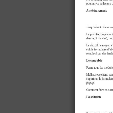
poursuivre sa lecture o
Antérieurement
Jusqu’à tout récemmen
Le premier moyen se tr
dessus, à gauche), dont
Le deuxième moyen s’aff
soit le formulaire d’a
remplacé par des fenêt
Le coupable
Parmi tous les modules 
Malheureusement, sans
supprimer le formulair
popup
.
Comment faire en sorte
La solution