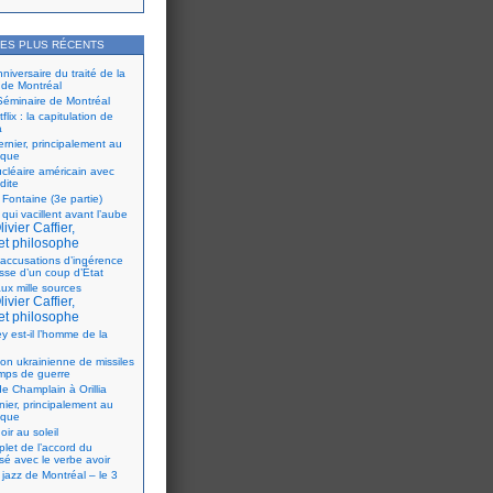
LES PLUS RÉCENTS
iversaire du traité de la
 de Montréal
éminaire de Montréal
flix : la capitulation de
a
ernier, principalement au
ique
ucléaire américain avec
dite
 Fontaine (3e partie)
 qui vacillent avant l’aube
ivier Caffier,
et philosophe
accusations d’ingérence
isse d’un coup d’État
ux mille sources
ivier Caffier,
et philosophe
y est-il l’homme de la
ion ukrainienne de missiles
mps de guerre
e Champlain à Orillia
nier, principalement au
ique
oir au soleil
let de l’accord du
sé avec le verbe avoir
 jazz de Montréal – le 3