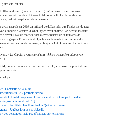
 ‘p’tite vite’ du titre ?
le 10 aout dernier (donc, en plein été) qu’en raison d’une ‘impasse
rce un certain nombre d’écoles à réduire ou à limiter le nombre de
n et ce, malgré l’explosion de la demande.
 avoir gaspillé en 2019 un milliard de dollars afin que l’industrie du taxi
ec le modèle d’affaires d’Uber, après avoir abaissé l’an dernier les taux
 à priver l’État de recettes fiscales représentant deux-milliards de
s avoir gaspillé l’électricité du Québec en la vendant au coutant à des
aies et des centres de données, voilà que la CAQ manque d’argent pour
ts.
ivait : «
La Cigale, ayant chanté tout l’été, se trouva fort dépourvue
ue…
»
CAQ ira crier famine chez la fourmi fédérale, sa voisine, la priant de lui
s pour subsister…
pathétique…
c : l’omelette de la loi 96
nese miners in B.C. prompts review
oir dit le fond de sa pensée: les ouvriers doivent tous parler anglais!
les tergiversations de la CAQ
record, les délais chez Francisation Québec explosent
rants – Québec loin de ses objectifs
» des demandes, mais peu d’impacts sur le français