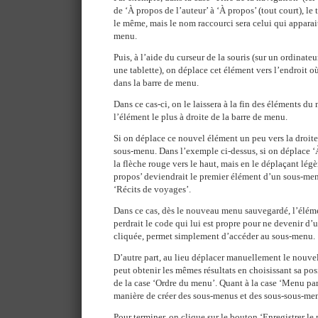
de ‘À propos de l’auteur’ à ‘À propos’ (tout court), l
le même, mais le nom raccourci sera celui qui apparait
menu.
Puis, à l’aide du curseur de la souris (sur un ordinateu
une tablette), on déplace cet élément vers l’endroit où
dans la barre de menu.
Dans ce cas-ci, on le laissera à la fin des éléments d
l’élément le plus à droite de la barre de menu.
Si on déplace ce nouvel élément un peu vers la droite
sous-menu. Dans l’exemple ci-dessus, si on déplace ‘
la flèche rouge vers le haut, mais en le déplaçant légè
propos’ deviendrait le premier élément d’un sous-menu
‘Récits de voyages’.
Dans ce cas, dès le nouveau menu sauvegardé, l’élém
perdrait le code qui lui est propre pour ne devenir d’u
cliquée, permet simplement d’accéder au sous-menu.
D’autre part, au lieu déplacer manuellement le nouve
peut obtenir les mêmes résultats en choisissant sa pos
de la case ‘Ordre du menu’. Quant à la case ‘Menu pare
manière de créer des sous-menus et des sous-sous-me
Pour terminer, on clique sur le bouton ‘Enregistrer le 