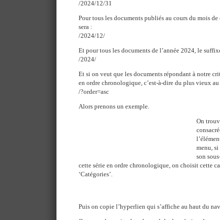
/2024/12/31
Pour tous les documents publiés au cours du mois de 
sera :
/2024/12/
Et pour tous les documents de l’année 2024, le suffixe
/2024/
Et si on veut que les documents répondant à notre crit
en ordre chronologique, c’est-à-dire du plus vieux au p
/?order=asc
Alors prenons un exemple.
On trouv
consacré
l’élément
menu, si
son sous
cette série en ordre chronologique, on choisit cette c
‘Catégories’.
Puis on copie l’hyperlien qui s’affiche au haut du nav