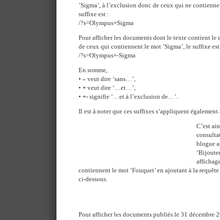
’Sigma’, à l’exclusion donc de ceux qui ne contienne
suffixe est :
/?s=Olympus+Sigma
Pour afficher les documents dont le texte contient le
de ceux qui contiennent le mot ’Sigma’, le suffixe est 
/?s=Olympus+-Sigma
En somme,
•
–
veut dire ‘sans…’,
•
+
veut dire ‘…et…’,
•
+-
signifie ‘…et à l’exclusion de…’.
Il est à noter que ces suffixes s’appliquent également
C’est ai
consulta
blogue a
‘Bijouter
affichag
contiennent le mot ‘Fouquet’ en ajoutant à la requête
ci-dessous.
Pour afficher les documents publiés le 31 décembre 20