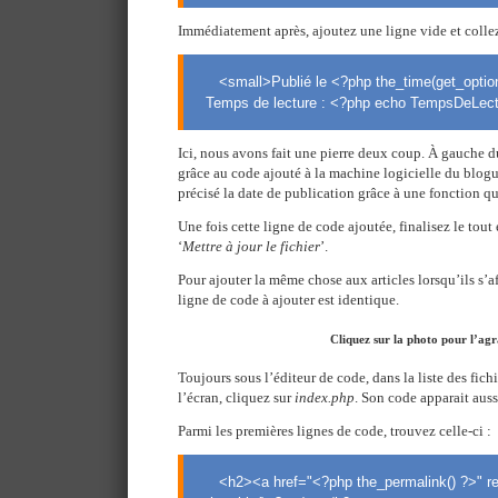
Immédiatement après, ajoutez une ligne vide et collez
<small>Publié le <?php the_time(get_option(
Temps de lecture : <?php echo TempsDeLectu
Ici, nous avons fait une pierre deux coup. À gauche d
grâce au code ajouté à la machine logicielle du blog
précisé la date de publication grâce à une fonction qui
Une fois cette ligne de code ajoutée, finalisez le tout
‘
Mettre à jour le fichier
’.
Pour ajouter la même chose aux articles lorsqu’ils s’af
ligne de code à ajouter est identique.
Cliquez sur la photo pour l’ag
Toujours sous l’éditeur de code, dans la liste des fichi
l’écran, cliquez sur
index.php
. Son code apparait auss
Parmi les premières lignes de code, trouvez celle-ci :
<h2><a href="<?php the_permalink() ?>" r