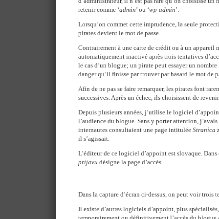
d’administrateur, il n’est pas rare qu’on choisisse un
retenir comme ‘
admin
’ ou ‘
wp-admin
’.
Lorsqu’on commet cette imprudence, la seule protect
pirates devient le mot de passe.
Contrairement à une carte de crédit ou à un appareil 
automatiquement inactivé après trois tentatives d’accè
le cas d’un blogue; un pirate peut essayer un nombre i
danger qu’il finisse par trouver par hasard le mot de p
Afin de ne pas se faire remarquer, les pirates font rar
successives. Après un échec, ils choisissent de revenir
Depuis plusieurs années, j’utilise le logiciel d’appoi
l’audience du blogue. Sans y porter attention, j’avais
internautes consultaient une page intitulée
Stranica 
il s’agissait.
L’éditeur de ce logiciel d’appoint est slovaque. Dans
prijavu
désigne la page d’accès.
Dans la capture d’écran ci-dessus, on peut voir trois t
Il existe d’autres logiciels d’appoint, plus spécialisés
temporairement ou définitivement l’accès du blogue a