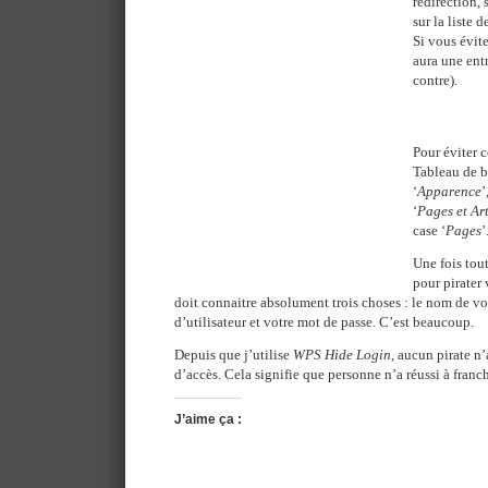
redirection,
sur la liste d
Si vous évite
aura une entr
contre).
Pour éviter c
Tableau de bo
‘
Apparence
’
‘
Pages et Ar
case ‘
Pages
’
Une fois tout
pour pirater
doit connaitre absolument trois choses : le nom de v
d’utilisateur et votre mot de passe. C’est beaucoup.
Depuis que j’utilise
WPS Hide Login
, aucun pirate n
d’accès. Cela signifie que personne n’a réussi à franch
J’aime ça :