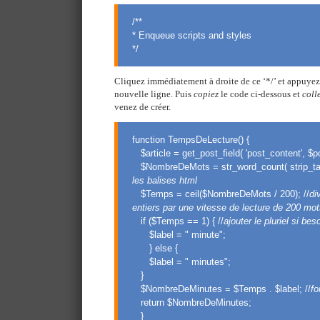
/**
* Enqueue scripts and styles
*/
Cliquez immédiatement à droite de ce ‘*/’ et appuyez 
nouvelle ligne. Puis
copiez
le code ci-dessous et
coll
venez de créer.
function TempsDeLecture() {
$article = get_post_field( 'post_content', $po
$NombreDeMots = str_word_count( strip_tags(
les balises html
$Temps = ceil($NombreDeMots / 200); //
di
entiers par une vitesse de lecture de 200 mo
if ($Temps == 1) { //
ajouter le pluriel si bes
$label = " minute";
} else {
$label = " minutes";
}
$NombreDeMinutes = $Temps . $label; //
fo
return $NombreDeMinutes;
}