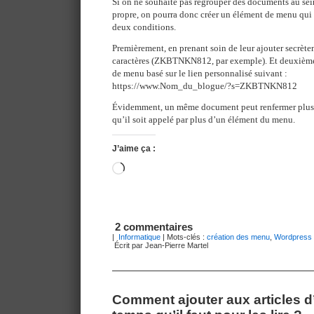
Si on ne souhaite pas regrouper des documents au sein
propre, on pourra donc créer un élément de menu qui 
deux conditions.
Premièrement, en prenant soin de leur ajouter secrèt
caractères (ZKBTNKN812, par exemple). Et deuxième
de menu basé sur le lien personnalisé suivant :
https://www.Nom_du_blogue/?s=ZKBTNKN812
Évidemment, un même document peut renfermer plus d
qu’il soit appelé par plus d’un élément du menu.
J’aime ça :
Chargement…
2 commentaires
|
Informatique
| Mots-clés :
création des menu
,
Wordpress
Écrit par Jean-Pierre Martel
Comment ajouter aux articles d