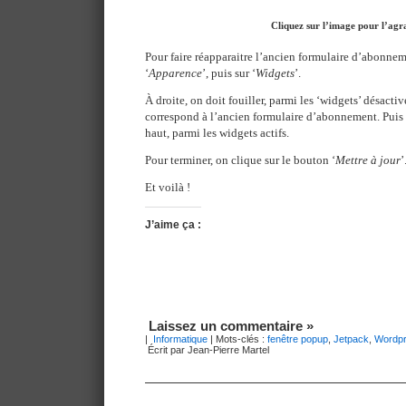
Cliquez sur l’image pour l’agr
Pour faire réapparaitre l’ancien formulaire d’abonneme
‘
Apparence
’, puis sur ‘
Widgets
’.
À droite, on doit fouiller, parmi les ‘widgets’ désactiv
correspond à l’ancien formulaire d’abonnement. Puis il 
haut, parmi les widgets actifs.
Pour terminer, on clique sur le bouton ‘
Mettre à jour
’
Et voilà !
J’aime ça :
Laissez un commentaire »
|
Informatique
| Mots-clés :
fenêtre popup
,
Jetpack
,
Wordp
Écrit par Jean-Pierre Martel