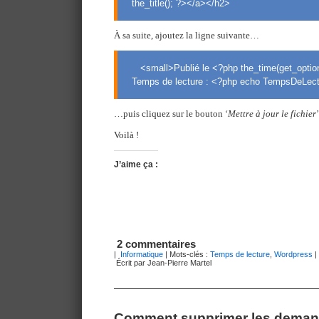
the_title(); ?></a></h2>
À sa suite, ajoutez la ligne suivante…
<small>Publié le <?php the_time(get_option(
Temps de lecture : <?php echo TempsDeLectu
…puis cliquez sur le bouton ‘
Mettre à jour le fichier
’
Voilà !
J’aime ça :
2 commentaires
|
Informatique
| Mots-clés :
Temps de lecture
,
Wordpress
|
Écrit par Jean-Pierre Martel
Comment supprimer les dema