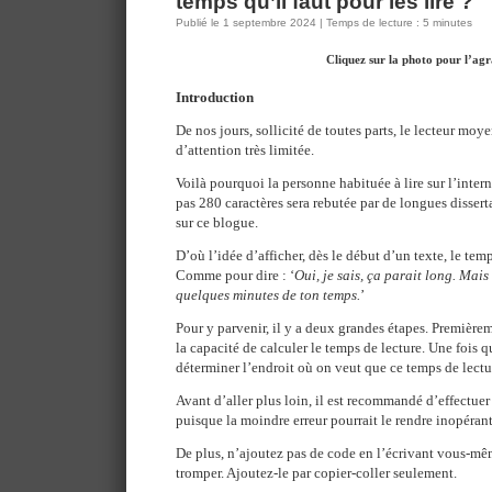
temps qu’il faut pour les lire ?
Publié le 1 septembre 2024 | Temps de lecture : 5 minutes
Cliquez sur la photo pour l’ag
Introduction
De nos jours, sollicité de toutes parts, le lecteur mo
d’attention très limitée.
Voilà pourquoi la personne habituée à lire sur l’inter
pas 280 caractères sera rebutée par de longues disser
sur ce blogue.
D’où l’idée d’afficher, dès le début d’un texte, le temp
Comme pour dire : ‘
Oui, je sais, ça parait long. Mais
quelques minutes de ton temps.
’
Pour y parvenir, il y a deux grandes étapes. Premièrem
la capacité de calculer le temps de lecture. Une fois qu’
déterminer l’endroit où on veut que ce temps de lectur
Avant d’aller plus loin, il est recommandé d’effectu
puisque la moindre erreur pourrait le rendre inopérant
De plus, n’ajoutez pas de code en l’écrivant vous-mê
tromper. Ajoutez-le par copier-coller seulement.