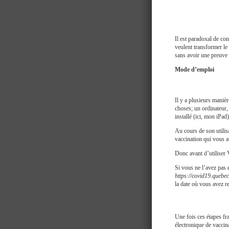
Il est paradoxal de con
veulent transformer le 
sans avoir une preuve
Mode d’emploi
Il y a plusieurs maniè
choses; un ordinateur,
installé (ici, mon iPad)
Au cours de son utilis
vaccination qui vous 
Donc avant d’utiliser 
Si vous ne l’avez pas e
https://covid19.quebe
la date où vous avez 
Une fois ces étapes fr
électronique de vaccin