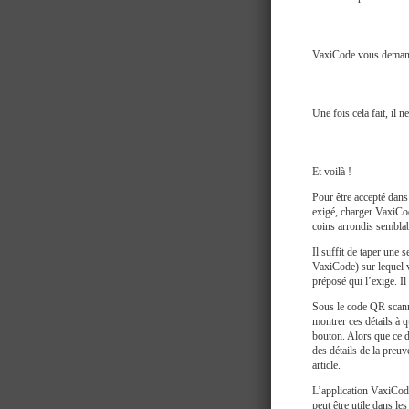
VaxiCode vous demande
Une fois cela fait, il 
Et voilà !
Pour être accepté dans
exigé, charger VaxiCode
coins arrondis semblab
Il suffit de taper une 
VaxiCode) sur lequel 
préposé qui l’exige. I
Sous le code QR scanné
montrer ces détails à 
bouton. Alors que ce de
des détails de la preu
article.
L’application VaxiCode
peut être utile dans l