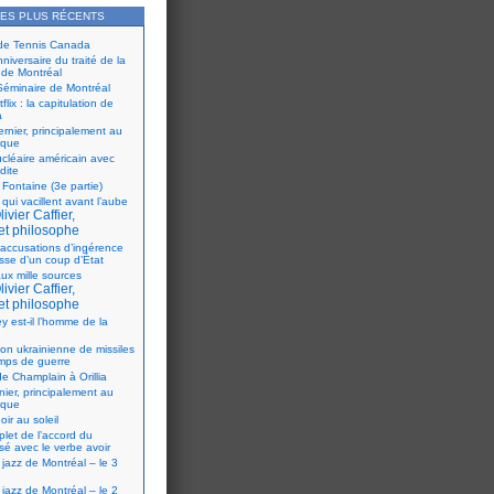
LES PLUS RÉCENTS
 de Tennis Canada
iversaire du traité de la
 de Montréal
éminaire de Montréal
flix : la capitulation de
a
ernier, principalement au
ique
ucléaire américain avec
dite
 Fontaine (3e partie)
 qui vacillent avant l’aube
ivier Caffier,
et philosophe
accusations d’ingérence
isse d’un coup d’État
ux mille sources
ivier Caffier,
et philosophe
y est-il l’homme de la
ion ukrainienne de missiles
mps de guerre
e Champlain à Orillia
nier, principalement au
ique
oir au soleil
let de l’accord du
sé avec le verbe avoir
 jazz de Montréal – le 3
 jazz de Montréal – le 2