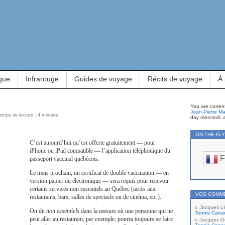
que
Infrarouge
Guides de voyage
Récits de voyage
À
You are curren
Jean-Pierre Ma
Temps de lecture : 4 minutes
day mercredi, 
ON-THE-FL
C’est aujourd’hui qu’est offerte gratuitement — pour
iPhone ou iPad compatible — l’application téléphonique du
F
passeport vaccinal québécois.
Le mois prochain, un certificat de double vaccination — en
version papier ou électronique — sera requis pour recevoir
certains services non essentiels au Québec (accès aux
VOS COMM
restaurants, bars, salles de spectacle ou de cinéma, etc.).
Jacques L
On dit
non essentiels
dans la mesure où une personne qui ne
Tennis Cana
peut aller au restaurant, par exemple, pourra toujours se faire
Jacques Ou