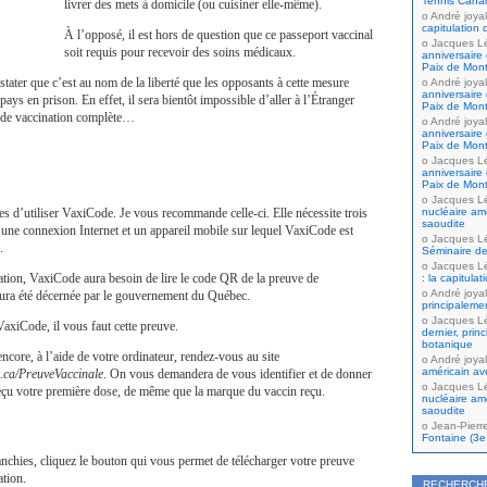
Tennis Cana
livrer des mets à domicile (ou cuisiner elle-même).
André joyal
capitulation 
À l’opposé, il est hors de question que ce passeport vaccinal
Jacques L
soit requis pour recevoir des soins médicaux.
anniversaire 
Paix de Mont
stater que c’est au nom de la liberté que les opposants à cette mesure
André joyal
anniversaire 
pays en prison. En effet, il sera bientôt impossible d’aller à l’Étranger
Paix de Mont
 de vaccination complète…
André joyal
anniversaire 
Paix de Mont
Jacques L
anniversaire 
Paix de Mont
Jacques L
res d’utiliser VaxiCode. Je vous recommande celle-ci. Elle nécessite trois
nucléaire amé
saoudite
 une connexion Internet et un appareil mobile sur lequel VaxiCode est
Jacques L
.
Séminaire de
Jacques L
ation, VaxiCode aura besoin de lire le code QR de la preuve de
: la capitula
André joyal
aura été décernée par le gouvernement du Québec.
principaleme
Jacques L
VaxiCode, il vous faut cette preuve.
dernier, prin
botanique
ncore, à l’aide de votre ordinateur, rendez-vous au site
André joyal
américain av
c.ca/PreuveVaccinale
. On vous demandera de vous identifier et de donner
Jacques L
reçu votre première dose, de même que la marque du vaccin reçu.
nucléaire amé
saoudite
Jean-Pierr
Fontaine (3e 
anchies, cliquez le bouton qui vous permet de télécharger votre preuve
ation.
RECHERCH