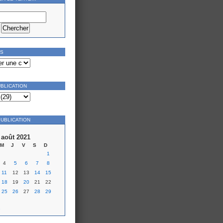
ES
UBLICATION
PUBLICATION
août 2021
M
J
V
S
D
1
4
5
6
7
8
11
12
13
14
15
18
19
20
21
22
25
26
27
28
29
»