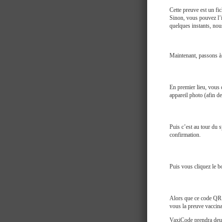
Cette preuve est un fic
Sinon, vous pouvez l’i
quelques instants, nou
Maintenant, passons 
En premier lieu, vous
appareil photo (afin de
Puis c’est au tour du 
confirmation.
Puis vous cliquez le b
Alors que ce code QR e
vous la preuve vaccina
VaxiCode prendra deux 