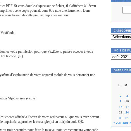
hier PDF. Si vous double-cliquez sur ce fichier, il s’affichera à l’écran.
mprimer : cette copie pourrait vous être utile ultérieurement. Dans
s aurons besoin de cette preuve, imprimée ou non.
CATÉGORI
à VaxiCode.
Catégories
MOIS DE P
 donnez votre permission pour que VaxiCovid puisse accéder à votre
Mois
 lire le code QR).
de
publication
DATES DE 
système d’exploitation de votre appareil mobile de vous demander une
L
M
2
3
outon ‘
Ajouter une preuve
’.
9
10
16
17
23
24
st encore affiché à l’écran de votre ordinateur ou que vous avez devant
30
31
le imprimée, approchez le rectangle (ici en noir) du code QR.
« Juil
Sep 
ou trois secondes pour faire la mise au point et reconnaitra votre code.