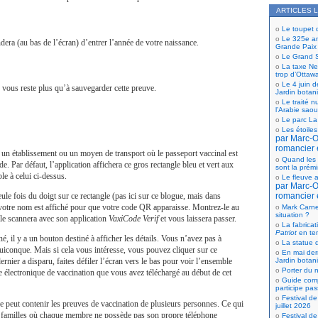
ARTICLES 
Le toupet
Le 325e ann
ra (au bas de l’écran) d’entrer l’année de votre naissance.
Grande Paix
Le Grand S
La taxe Net
trop d’Ottaw
Le 4 juin d
ne vous reste plus qu’à sauvegarder cette preuve.
Jardin botan
Le traité n
l’Arabie saou
Le parc La
Les étoiles
par Marc-Ol
romancier 
 un établissement ou un moyen de transport où le passeport vaccinal est
Quand les 
. Par défaut, l’application affichera ce gros rectangle bleu et vert aux
sont la prém
le à celui ci-dessus.
Le fleuve a
par Marc-Ol
seule fois du doigt sur ce rectangle (pas ici sur ce blogue, mais dans
romancier 
votre nom est affiché pour que votre code QR apparaisse. Montrez-le au
Mark Carne
situation ?
l le scannera avec son application
VaxiCode Verif
et vous laissera passer.
La fabricat
Patriot
en te
, il y a un bouton destiné à afficher les détails. Vous n’avez pas à
La statue d
quiconque. Mais si cela vous intéresse, vous pouvez cliquer sur ce
En mai der
rnier a disparu, faites défiler l’écran vers le bas pour voir l’ensemble
Jardin botan
Porter du n
ve électronique de vaccination que vous avez téléchargé au début de cet
Guide comp
participe pas
Festival de
 peut contenir les preuves de vaccination de plusieurs personnes. Ce qui
juillet 2026
es familles où chaque membre ne possède pas son propre téléphone
Festival de