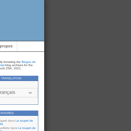
 propos
tly browsing the
Blogue de
rtel
blog archives for the
août 25th, 2021.
Y TRANSLATION
rançais
ENTAIRES
égaré
dans
Le toupet de
da
ellette
dans
Le toupet de