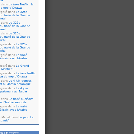
da
dans
La taxe Netflix : la
de trop d’Ottawa
égaré
dans
Le 325e
du traité de la Grande
réal
dans
Le 325e
du traité de la Grande
réal
dans
Le 325e
du traité de la Grande
réal
égaré
dans
Le 325e
du traité de la Grande
réal
égaré
dans
Le traité
ricain avec l’Arabie
égaré
dans
Le Grand
 Montréal
égaré
dans
La taxe Netflix
tion de trop d’Ottawa
dans
Le 4 juin dernier,
nt au Jardin botanique
égaré
dans
Le 4 juin
cipalement au Jardin
dans
Le traité nucléaire
ec l’Arabie saoudite
égaré
dans
Le traité
ricain avec l’Arabie
e Martel
dans
Le parc La
partie)
ER LE TEXTE…