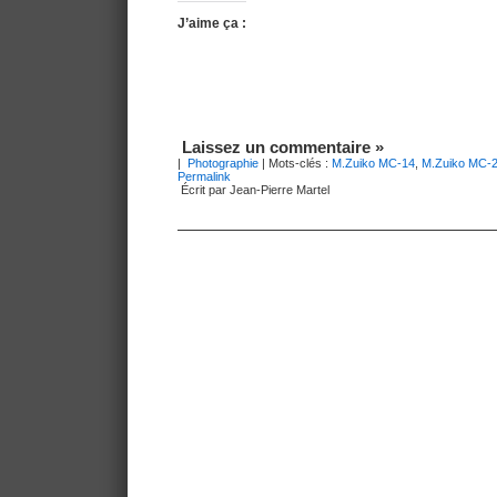
J’aime ça :
Laissez un commentaire »
|
Photographie
| Mots-clés :
M.Zuiko MC-14
,
M.Zuiko MC-
Permalink
Écrit par Jean-Pierre Martel