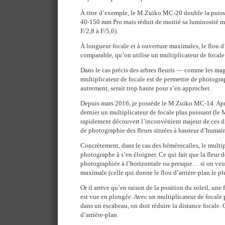
À titre d’exemple, le M.Zuiko MC-20 double la puiss
40-150 mm Pro mais réduit de moitié sa luminosité ma
F/2,8 à F/5,6).
À longueur focale et à ouverture maximales, le flou d’
comparable, qu’on utilise un multiplicateur de focale
Dans le cas précis des arbres fleuris — comme les m
multiplicateur de focale est de permettre de photograp
autrement, serait trop haute pour s’en approcher.
Depuis mars 2016, je possède le M.Zuiko MC-14. Aprè
dernier un multiplicateur de focale plus puissant (le
rapidement découvert l’inconvénient majeur de ces dis
de photographie des fleurs situées à hauteur d’humai
Concrètement, dans le cas des hémérocalles, le multip
photographe à s’en éloigner. Ce qui fait que la fleur d
photographiée à l’horizontale ou presque… si on veut 
maximale (celle qui donne le flou d’arrière-plan le pl
Or il arrive qu’en raison de la position du soleil, une 
est vue en plongée. Avec un multiplicateur de focale 
dans un escabeau, on doit réduire la distance focale. 
d’arrière-plan.