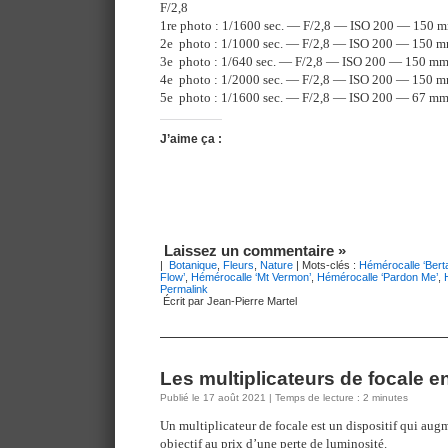
F/2,8
1re photo : 1/1600 sec. — F/2,8 — ISO 200 — 150 
2e photo : 1/1000 sec. — F/2,8 — ISO 200 — 150 
3e photo : 1/640 sec. — F/2,8 — ISO 200 — 150 m
4e photo : 1/2000 sec. — F/2,8 — ISO 200 — 150 
5e photo : 1/1600 sec. — F/2,8 — ISO 200 — 67 m
J’aime ça :
Laissez un commentaire »
|
Botanique
,
Fleurs
,
Nature
| Mots-clés :
Hémérocalle ‘Bert
Flow’
,
Hémérocalle ‘Mt Vermon’
,
Hémérocalle ‘Pardon Me’
,
Permalink
Écrit par Jean-Pierre Martel
Les multiplicateurs de focale e
Publié le 17 août 2021 | Temps de lecture : 2 minutes
Un multiplicateur de focale est un dispositif qui aug
objectif au prix d’une perte de luminosité.