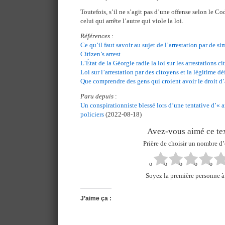
Toutefois, s’il ne s’agit pas d’une offense selon le Co
celui qui arrête l’autre qui viole la loi.
Références
:
Ce qu’il faut savoir au sujet de l’arrestation par de s
Citizen’s arrest
L’État de la Géorgie radie la loi sur les arrestations c
Loi sur l’arrestation par des citoyens et la légitime d
Que comprendre des gens qui croient avoir le droit d’a
Paru depuis
:
Un conspirationniste blessé lors d’une tentative d’« a
policiers
(2022-08-18)
Avez-vous aimé ce tex
Prière de choisir un nombre d’
Soyez la première personne à 
J’aime ça :