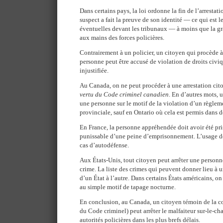
Dans certains pays, la loi ordonne la fin de l’arrestat
suspect a fait la preuve de son identité — ce qui est l
éventuelles devant les tribunaux — à moins que la gra
aux mains des forces policières.
Contrairement à un policier, un citoyen qui procède à 
personne peut être accusé de violation de droits civiqu
injustifiée.
Au Canada, on ne peut procéder à une arrestation cit
vertu du Code criminel canadien
. En d’autres mots, 
une personne sur le motif de la violation d’un règle
provinciale, sauf en Ontario où cela est permis dans de
En France, la personne appréhendée doit avoir été pris
punissable d’une peine d’emprisonnement. L’usage de
cas d’autodéfense.
Aux États-Unis, tout citoyen peut arrêter une personn
crime. La liste des crimes qui peuvent donner lieu à u
d’un État à l’autre. Dans certains États américains, on
au simple motif de tapage nocturne.
En conclusion, au Canada, un citoyen témoin de la c
du Code criminel) peut arrêter le malfaiteur sur-le-ch
autorités policières dans les plus brefs délais.