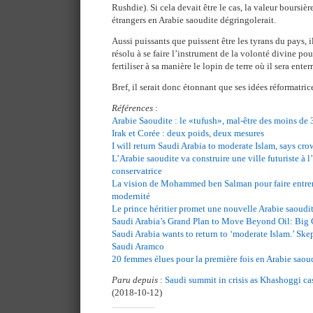
Rushdie). Si cela devait être le cas, la valeur boursiè
étrangers en Arabie saoudite dégringolerait.
Aussi puissants que puissent être les tyrans du pays, i
résolu à se faire l’instrument de la volonté divine pour
fertiliser à sa manière le lopin de terre où il sera enterr
Bref, il serait donc étonnant que ses idées réformatrices
Références
:
Arabie Saoudite : le «tufush», mal-être des moins de 
Irak et Corée : deux poids, deux mesures
I will return Saudi Arabia to moderate Islam, says cro
L’Arabie saoudite va construire une ville futuriste à 
conservatrice
La vision de Mohammed ben Salman pour faire entrer 
modernité
Le prince héritier promet une nouvelle Arabie saoud
Saudi Arabia’s Grand Plan to Move Beyond Oil: Big 
Saudi Arabia wants to return to ‘moderate Islam.’ Skep
Saudi Aramco
20 femmes élues pour la première fois en Arabie saou
Paru depuis
:
Saudi summit in crisis as Khashoggi c
(2018-10-12)