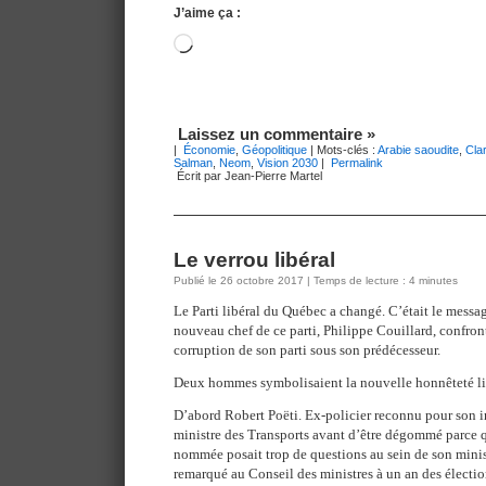
J’aime ça :
Chargement…
Laissez un commentaire »
|
Économie
,
Géopolitique
| Mots-clés :
Arabie saoudite
,
Cla
Salman
,
Neom
,
Vision 2030
|
Permalink
Écrit par Jean-Pierre Martel
Le verrou libéral
Publié le 26 octobre 2017 | Temps de lecture : 4 minutes
Le Parti libéral du Québec a changé. C’était le messag
nouveau chef de ce parti, Philippe Couillard, confron
corruption de son parti sous son prédécesseur.
Deux hommes symbolisaient la nouvelle honnêteté li
D’abord Robert Poëti. Ex-policier reconnu pour son in
ministre des Transports avant d’être dégommé parce q
nommée posait trop de questions au sein de son ministè
remarqué au Conseil des ministres à un an des électio