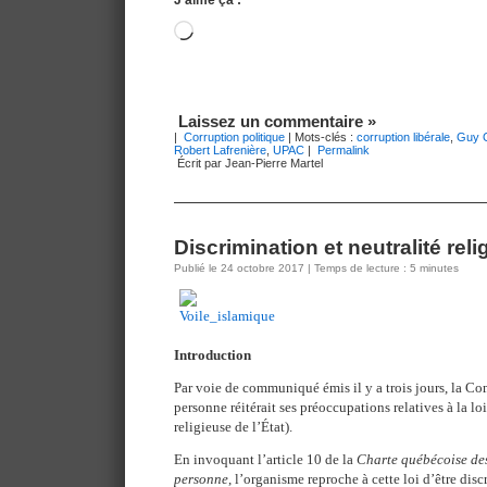
Chargement…
Laissez un commentaire »
|
Corruption politique
| Mots-clés :
corruption libérale
,
Guy O
Robert Lafrenière
,
UPAC
|
Permalink
Écrit par Jean-Pierre Martel
Discrimination et neutralité reli
Publié le 24 octobre 2017 | Temps de lecture : 5 minutes
Introduction
Par voie de communiqué émis il y a trois jours, la Co
personne réitérait ses préoccupations relatives à la loi
religieuse de l’État).
En invoquant l’article 10 de la
Charte québécoise des 
personne
, l’organisme reproche à cette loi d’être disc