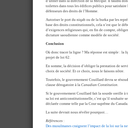
d’uriner dans la direction de la Mecque. Il faudra don
toilettes dans tous les édifices publics pour satisfaire 
défenseurs des droits de l’Homme.
Autoriser le port du niqab ou de la burka par les repré
base des droits constitutionnels, cela n’est que le dé
d’exigences religieuses qui, en fin de compte, oblige
dictature saoudienne comme modèle de société.
Conclusion
Où donc tracer la ligne ? Ma réponse est simple : la lig
projet de loi 62.
En somme, la décision d’obliger la prestation de serv
choix de société. Et ce choix, nous le faisons nôtre.
Toutefois, le gouvernement Couillard devra se résoudr
clause dérogatoire à la
Canadian Constitution
.
Si le gouvernement Couillard fait la sourde oreille à 
sa loi est anticonstitutionnelle, c’est qu’il souhaite s
déclarée comme telle par la Cour suprême du Canada
La suite devrait nous révéler pourquoi…
Références
:
Des musulmanes craignent l’impact de la loi sur la neu