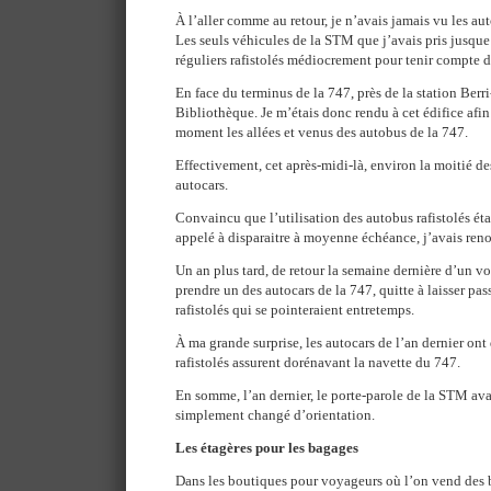
À l’aller comme au retour, je n’avais jamais vu les au
Les seuls véhicules de la STM que j’avais pris jusque
réguliers rafistolés médiocrement pour tenir compte 
En face du terminus de la 747, près de la station Be
Bibliothèque. Je m’étais donc rendu à cet édifice afi
moment les allées et venus des autobus de la 747.
Effectivement, cet après-midi-là, environ la moitié de
autocars.
Convaincu que l’utilisation des autobus rafistolés éta
appelé à disparaitre à moyenne échéance, j’avais reno
Un an plus tard, de retour la semaine dernière d’un vo
prendre un des autocars de la 747, quitte à laisser pa
rafistolés qui se pointeraient entretemps.
À ma grande surprise, les autocars de l’an dernier ont
rafistolés assurent dorénavant la navette du 747.
En somme, l’an dernier, le porte-parole de la STM av
simplement changé d’orientation.
Les étagères pour les bagages
Dans les boutiques pour voyageurs où l’on vend des 