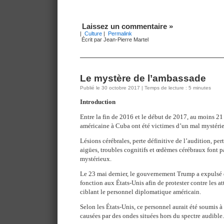
Laissez un commentaire »
|
Culture
|
Permalink
Écrit par Jean-Pierre Martel
Le mystère de l’ambassade
Publié le 30 octobre 2017 | Temps de lecture : 5 minutes
Introduction
Entre la fin de 2016 et le début de 2017, au moins 2
américaine à Cuba ont été victimes d’un mal mystéri
Lésions cérébrales, perte définitive de l’audition, per
aigües, troubles cognitifs et œdèmes cérébraux font 
mystérieux.
Le 23 mai dernier, le gouvernement Trump a expulsé
fonction aux États-Unis afin de protester contre les 
ciblant le personnel diplomatique américain.
Selon les États-Unis, ce personnel aurait été soumis à
causées par des ondes situées hors du spectre audible.