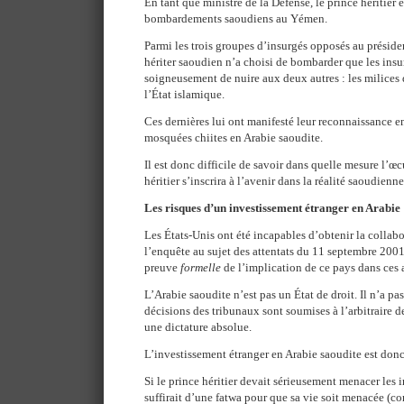
En tant que ministre de la Défense, le prince héritier 
bombardements saoudiens au Yémen.
Parmi les trois groupes d’insurgés opposés au préside
hériter saoudien n’a choisi de bombarder que les insur
soigneusement de nuire aux deux autres : les milices d
l’État islamique.
Ces dernières lui ont manifesté leur reconnaissance e
mosquées chiites en Arabie saoudite.
Il est donc difficile de savoir dans quelle mesure l’
héritier s’inscrira à l’avenir dans la réalité saoudienne
Les risques d’un investissement étranger en Arabie
Les États-Unis ont été incapables d’obtenir la collabo
l’enquête au sujet des attentats du 11 septembre 2001
preuve
formelle
de l’implication de ce pays dans ces a
L’Arabie saoudite n’est pas un État de droit. Il n’a pa
décisions des tribunaux sont soumises à l’arbitraire de
une dictature absolue.
L’investissement étranger en Arabie saoudite est don
Si le prince héritier devait sérieusement menacer les i
suffirait d’une fatwa pour que sa vie soit menacée (