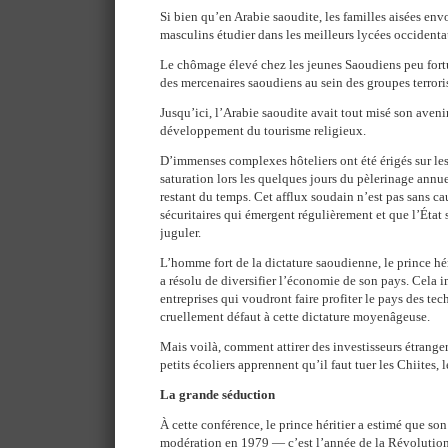
Si bien qu’en Arabie saoudite, les familles aisées env
masculins étudier dans les meilleurs lycées occidenta
Le chômage élevé chez les jeunes Saoudiens peu fort
des mercenaires saoudiens au sein des groupes terroris
Jusqu’ici, l’Arabie saoudite avait tout misé son avenir
développement du tourisme religieux.
D’immenses complexes hôteliers ont été érigés sur les 
saturation lors les quelques jours du pèlerinage annuel
restant du temps. Cet afflux soudain n’est pas sans c
sécuritaires qui émergent régulièrement et que l’État 
juguler.
L’homme fort de la dictature saoudienne, le prince 
a résolu de diversifier l’économie de son pays. Cela i
entreprises qui voudront faire profiter le pays des te
cruellement défaut à cette dictature moyenâgeuse.
Mais voilà, comment attirer des investisseurs étrange
petits écoliers apprennent qu’il faut tuer les Chiites, 
La grande séduction
À cette conférence, le prince héritier a estimé que so
modération en 1979 — c’est l’année de la Révolutio