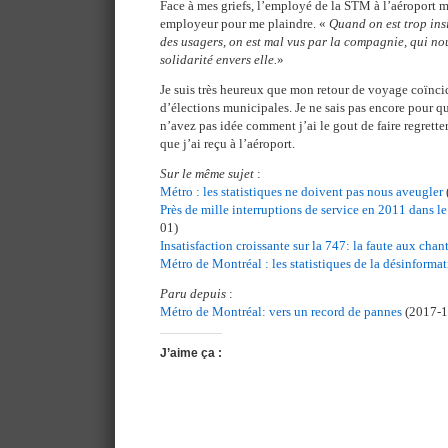
Face à mes griefs, l’employé de la STM à l’aéroport m
employeur pour me plaindre. «
Quand on est trop insi
des usagers, on est mal vus par la compagnie, qui n
solidarité envers elle.
»
Je suis très heureux que mon retour de voyage coïnci
d’élections municipales. Je ne sais pas encore pour qu
n’avez pas idée comment j’ai le gout de faire regretter
que j’ai reçu à l’aéroport.
Sur le même sujet
:
Métro : les statistiques ne doivent pas nous aveugler
Près de mille interruptions de service en 2011 dans l
01)
Insatisfaction croissante sur la 747: la faute aux chan
Métro de Montréal : les statistiques de la désinforma
Paru depuis
:
Métro de Montréal: vers un record de pannes
(2017-1
J’aime ça :