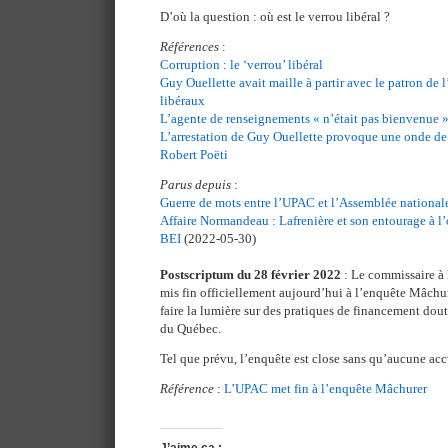
D’où la question : où est le verrou libéral ?
Références
:
Corruption : le ‘verrou’ libéral
Guy Ouellette avait maille à partir avec le patron de 
libéraux
L’agente de renseignements « n’était pas bienvenue 
L’arrestation de Guy Ouellette provoque une onde de
Robert Poëti
Parus depuis
:
Guerre de mots entre l’UPAC et l’Assemblée national
Affaire Normandeau : Lafrenière et son entourage à l’o
BEI
(2022-05-30)
Postscriptum du 28 février 2022
: Le commissaire à l
mis fin officiellement aujourd’hui à l’enquête Mâchu
faire la lumière sur des pratiques de financement dout
du Québec.
Tel que prévu, l’enquête est close sans qu’aucune acc
Référence
:
L’UPAC met fin à l’enquête Mâchurer
J’aime ça :