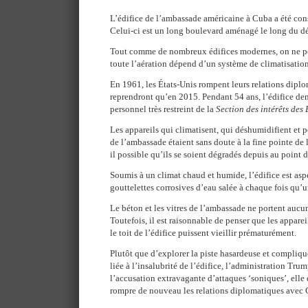
L’édifice de l’ambassade américaine à Cuba a été con
Celui-ci est un long boulevard aménagé le long du dét
Tout comme de nombreux édifices modernes, on ne peut
toute l’aération dépend d’un système de climatisation 
En 1961, les États-Unis rompent leurs relations dipl
reprendront qu’en 2015. Pendant 54 ans, l’édifice deme
personnel très restreint de la
Section des intérêts des
Les appareils qui climatisent, qui déshumidifient et pe
de l’ambassade étaient sans doute à la fine pointe de l’
il possible qu’ils se soient dégradés depuis au point
Soumis à un climat chaud et humide, l’édifice est asp
gouttelettes corrosives d’eau salée à chaque fois qu’u
Le béton et les vitres de l’ambassade ne portent aucun
Toutefois, il est raisonnable de penser que les apparei
le toit de l’édifice puissent vieillir prématurément.
Plutôt que d’explorer la piste hasardeuse et compliq
liée à l’insalubrité de l’édifice, l’administration Trum
l’accusation extravagante d’attaques ‘soniques’, elle
rompre de nouveau les relations diplomatiques ave