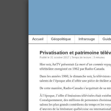
Accueil
Géopolitique
Infrarouge
Guid
Privatisation et patrimoine télé
Publié le 31 octobre 2017 | Temps de lecture : 3 minutes
Hier soir, ArtTV présentait
La mort d’un commis voya
téléthéâtre enregistré en 1962 par Radio-Canada.
Dans les années 1960, le dimanche soir, la télévision d
talents de l’époque afin d’offrir une pièce de théâtre a
De cette manière, Radio-Canada s’acquittait de sa mis
À l’époque, l’offre d’émissions télévisées était extrê
Conséquemment, des millions de personnes choisissaie
salons les plus grands comédiens du temps et les voya
d’œuvres de la littérature québécoise ou international