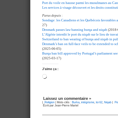
Port du voile en hausse parmi les musulmanes au Ca
Les services à visage découvert et les droits constitu
Parus depuis
:
Sondage: les Canadiens et les Québécois favorables a
27)
Denmark passes law banning burqa and niqab
(2018-
L’Algérie interdit le port du niqab sur le lieu de trava
Switzerland to ban wearing of burqa and niqab in pub
Denmark’s ban on full-face veils to be extended to sc
(2025-06-05)
Burqa ban bill approved by Portugal’s parliament s
(2025-03-17)
J’aime ça :
Chargement…
Laissez un commentaire »
|
Religion
| Mots-clés :
Burka
,
intégrisme
,
loi 62
,
Niqab
|
Pe
Écrit par Jean-Pierre Martel