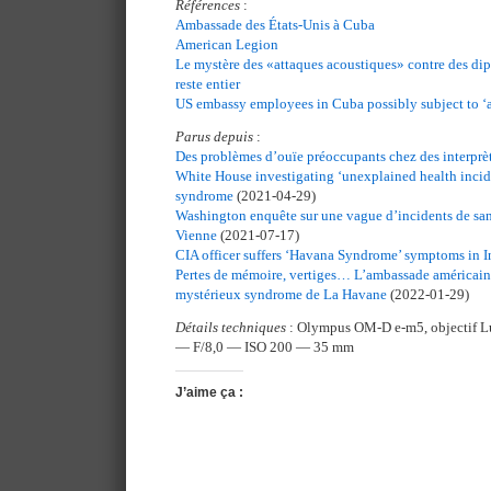
Références
:
Ambassade des États-Unis à Cuba
American Legion
Le mystère des «attaques acoustiques» contre des di
reste entier
US embassy employees in Cuba possibly subject to ‘a
Parus depuis
:
Des problèmes d’ouïe préoccupants chez des interprèt
White House investigating ‘unexplained health incid
syndrome
(2021-04-29)
Washington enquête sur une vague d’incidents de san
Vienne
(2021-07-17)
CIA officer suffers ‘Havana Syndrome’ symptoms in I
Pertes de mémoire, vertiges… L’ambassade américaine 
mystérieux syndrome de La Havane
(2022-01-29)
Détails techniques
: Olympus OM-D e-m5, objectif 
— F/8,0 — ISO 200 — 35 mm
J’aime ça :