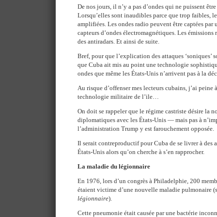
De nos jours, il n’y a pas d’ondes qui ne puissent êtr
Lorsqu’elles sont inaudibles parce que trop faibles, l
amplifiées. Les ondes radio peuvent être captées par u
capteurs d’ondes électromagnétiques. Les émissions r
des antiradars. Et ainsi de suite.
Bref, pour que l’explication des attaques ‘soniques’ so
que Cuba ait mis au point une technologie sophistiq
ondes que même les États-Unis n’arrivent pas à la déc
Au risque d’offenser mes lecteurs cubains, j’ai peine à
technologie militaire de l’ile…
On doit se rappeler que le régime castriste désire la n
diplomatiques avec les États-Unis — mais pas à n’im
l’administration Trump y est farouchement opposée.
Il serait contreproductif pour Cuba de se livrer à des 
États-Unis alors qu’on cherche à s’en rapprocher.
La maladie du légionnaire
En 1976, lors d’un congrès à Philadelphie, 200 membr
étaient victime d’une nouvelle maladie pulmonaire
légionnaire
).
Cette pneumonie était causée par une bactérie inconn