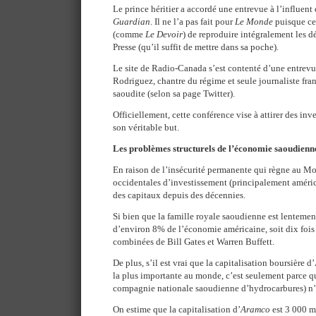
Le prince héritier a accordé une entrevue à l’influen
Guardian
. Il ne l’a pas fait pour
Le Monde
puisque ce
(comme
Le Devoir
) de reproduire intégralement les 
Presse (qu’il suffit de mettre dans sa poche).
Le site de Radio-Canada s’est contenté d’une entrevu
Rodriguez, chantre du régime et seule journaliste fra
saoudite (selon sa page Twitter).
Officiellement, cette conférence vise à attirer des inv
son véritable but.
Les problèmes structurels de l’économie saoudienn
En raison de l’insécurité permanente qui règne au Mo
occidentales d’investissement (principalement améric
des capitaux depuis des décennies.
Si bien que la famille royale saoudienne est lentemen
d’environ 8% de l’économie américaine, soit dix fois 
combinées de Bill Gates et Warren Buffett.
De plus, s’il est vrai que la capitalisation boursière 
la plus importante au monde, c’est seulement parce 
compagnie nationale saoudienne d’hydrocarbures) n’es
On estime que la capitalisation d’
Aramco
est 3 000 mi