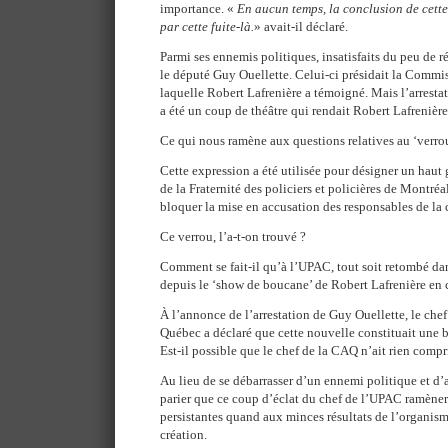
importance. «
En aucun temps, la conclusion de cett
par cette fuite-là.
» avait-il déclaré.
Parmi ses ennemis politiques, insatisfaits du peu de r
le député Guy Ouellette. Celui-ci présidait la Commi
laquelle Robert Lafrenière a témoigné. Mais l’arrest
a été un coup de théâtre qui rendait Robert Lafrenièr
Ce qui nous ramène aux questions relatives au ‘verrou
Cette expression a été utilisée pour désigner un haut
de la Fraternité des policiers et policières de Montr
bloquer la mise en accusation des responsables de la 
Ce verrou, l’a-t-on trouvé ?
Comment se fait-il qu’à l’UPAC, tout soit retombé da
depuis le ‘show de boucane’ de Robert Lafrenière en
À l’annonce de l’arrestation de Guy Ouellette, le chef
Québec a déclaré que cette nouvelle constituait une b
Est-il possible que le chef de la CAQ n’ait rien compr
Au lieu de se débarrasser d’un ennemi politique et d’as
parier que ce coup d’éclat du chef de l’UPAC ramènera
persistantes quand aux minces résultats de l’organism
création.