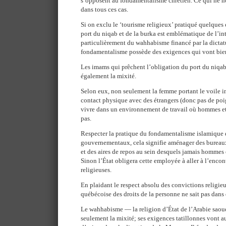
s’opposent au fondamentalisme chrétien. Ce qui ne n
dans tous ces cas.
Si on exclu le ‘tourisme religieux’ pratiqué quelques 
port du niqab et de la burka est emblématique de l’in
particulièrement du wahhabisme financé par la dictat
fondamentalisme possède des exigences qui vont bien 
Les imams qui prêchent l’obligation du port du niqab 
également la mixité.
Selon eux, non seulement la femme portant le voile int
contact physique avec des étrangers (donc pas de poi
vivre dans un environnement de travail où hommes et
pas.
Respecter la pratique du fondamentalisme islamique d
gouvernementaux, cela signifie aménager des bureaux,
et des aires de repos au sein desquels jamais hommes 
Sinon l’État obligera cette employée à aller à l’encon
religieuses.
En plaidant le respect absolu des convictions religi
québécoise des droits de la personne ne sait pas dans
Le wahhabisme — la religion d’État de l’Arabie saoud
seulement la mixité; ses exigences tatillonnes vont au