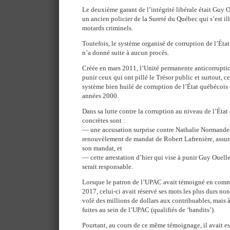
Le deuxième garant de l’intégrité libérale était Guy O
un ancien policier de la Sureté du Québec qui s’est ill
motards criminels.
Toutefois, le système organisé de corruption de l’État
n’a donné suite à aucun procès.
Créée en mars 2011, l’Unité permanente anticorrupti
punir ceux qui ont pillé le Trésor public et surtout, 
système bien huilé de corruption de l’État québécois 
années 2000.
Dans sa lutte contre la corruption au niveau de l’État
concrètes sont :
— une accusation surprise contre Nathalie Normandea
renouvèlement de mandat de Robert Lafrenière, assur
son mandat, et
— cette arrestation d’hier qui vise à punir Guy Ouellet
serait responsable.
Lorsque le patron de l’UPAC avait témoigné en comm
2017, celui-ci avait réservé ses mots les plus durs no
volé des millions de dollars aux contribuables, mais 
fuites au sein de l’UPAC (qualifiés de ‘bandits’).
Pourtant, au cours de ce même témoignage, il avait es