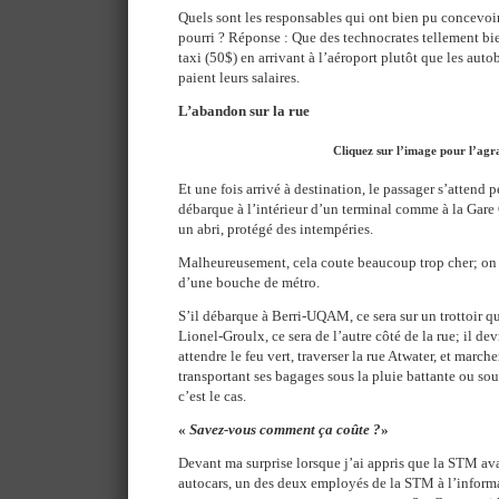
Quels sont les responsables qui ont bien pu concevoir
pourri ? Réponse : Que des technocrates tellement bie
taxi (50$) en arrivant à l’aéroport plutôt que les auto
paient leurs salaires.
L’abandon sur la rue
Cliquez sur l’image pour l’agr
Et une fois arrivé à destination, le passager s’attend p
débarque à l’intérieur d’un terminal comme à la Gare
un abri, protégé des intempéries.
Malheureusement, cela coute beaucoup trop cher; on l
d’une bouche de métro.
S’il débarque à Berri-UQAM, ce sera sur un trottoir qu
Lionel-Groulx, ce sera de l’autre côté de la rue; il dev
attendre le feu vert, traverser la rue Atwater, et marc
transportant ses bagages sous la pluie battante ou so
c’est le cas.
«
Savez-vous comment ça coûte ?
»
Devant ma surprise lorsque j’ai appris que la STM avai
autocars, un des deux employés de la STM à l’infor