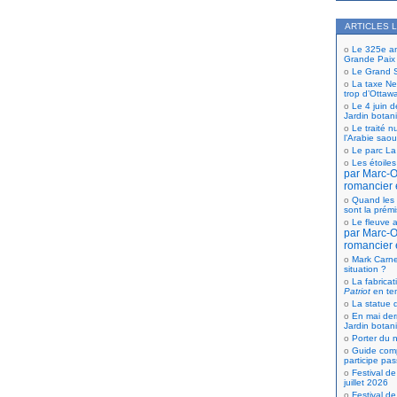
ARTICLES 
Le 325e ann
Grande Paix
Le Grand S
La taxe Net
trop d’Ottaw
Le 4 juin d
Jardin botan
Le traité n
l’Arabie saou
Le parc La
Les étoiles
par Marc-Ol
romancier 
Quand les 
sont la prém
Le fleuve a
par Marc-Ol
romancier 
Mark Carne
situation ?
La fabricat
Patriot
en te
La statue d
En mai der
Jardin botan
Porter du n
Guide comp
participe pas
Festival de
juillet 2026
Festival de