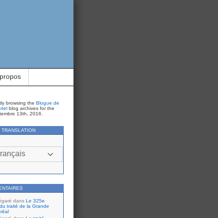
 propos
tly browsing the
Blogue de
rtel
blog archives for the
tembre 13th, 2016.
Y TRANSLATION
rançais
ENTAIRES
égaré
dans
Le 325e
du traité de la Grande
réal