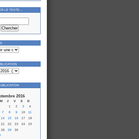
ER LE TEXTE…
ES
UBLICATION
PUBLICATION
ptembre 2016
M
J
V
S
D
1
2
3
4
7
8
9
10
11
14
15
16
17
18
21
22
23
24
25
28
29
30
»