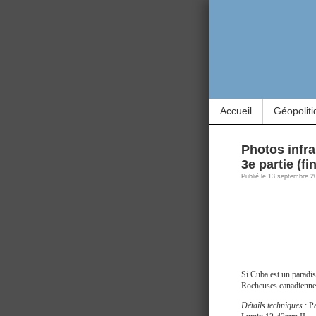
Accueil
Géopoliti
Photos infr
3e partie (fin
Publié le 13 septembre 2
Si Cuba est un paradis
Rocheuses canadiennes
Détails techniques
: P