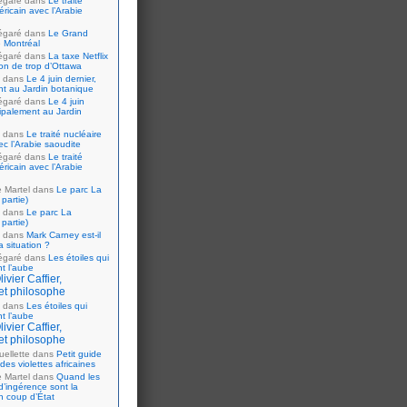
égaré
dans
Le traité
ricain avec l’Arabie
égaré
dans
Le Grand
 Montréal
égaré
dans
La taxe Netflix
tion de trop d’Ottawa
dans
Le 4 juin dernier,
nt au Jardin botanique
égaré
dans
Le 4 juin
cipalement au Jardin
dans
Le traité nucléaire
ec l’Arabie saoudite
égaré
dans
Le traité
ricain avec l’Arabie
e Martel
dans
Le parc La
partie)
dans
Le parc La
partie)
dans
Mark Carney est-il
 situation ?
égaré
dans
Les étoiles qui
nt l’aube
ivier Caffier,
et philosophe
dans
Les étoiles qui
nt l’aube
ivier Caffier,
et philosophe
ellette
dans
Petit guide
 des violettes africaines
e Martel
dans
Quand les
d’ingérence sont la
n coup d’État