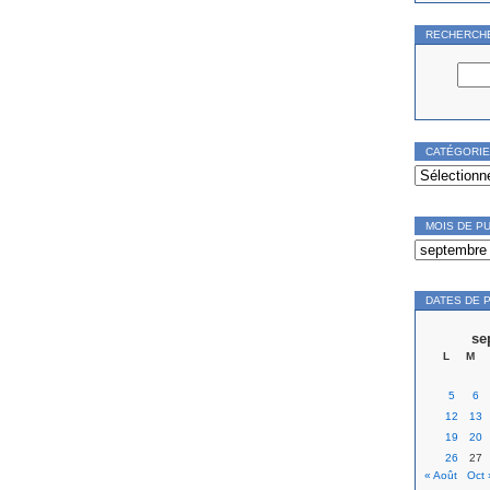
RECHERCH
CATÉGORI
Catégories
MOIS DE P
Mois
de
publication
DATES DE 
se
L
M
5
6
12
13
19
20
26
27
« Août
Oct 