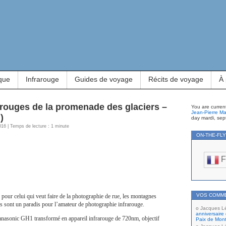
que
Infrarouge
Guides de voyage
Récits de voyage
À
arouges de la promenade des glaciers –
You are curren
Jean-Pierre Ma
)
day mardi, sep
016 | Temps de lecture : 1 minute
ON-THE-FL
F
VOS COMM
 pour celui qui veut faire de la photographie de rue, les montagnes
 sont un paradis pour l’amateur de photographie infrarouge.
Jacques L
anniversaire 
anasonic GH1 transformé en appareil infrarouge de 720nm, objectif
Paix de Mont