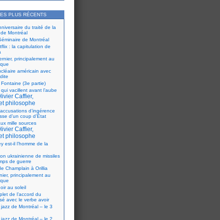
LES PLUS RÉCENTS
iversaire du traité de la
 de Montréal
éminaire de Montréal
flix : la capitulation de
a
ernier, principalement au
ique
ucléaire américain avec
dite
 Fontaine (3e partie)
 qui vacillent avant l’aube
ivier Caffier,
et philosophe
accusations d’ingérence
isse d’un coup d’État
ux mille sources
ivier Caffier,
et philosophe
y est-il l’homme de la
ion ukrainienne de missiles
mps de guerre
e Champlain à Orillia
nier, principalement au
ique
oir au soleil
let de l’accord du
sé avec le verbe avoir
 jazz de Montréal – le 3
 jazz de Montréal – le 2