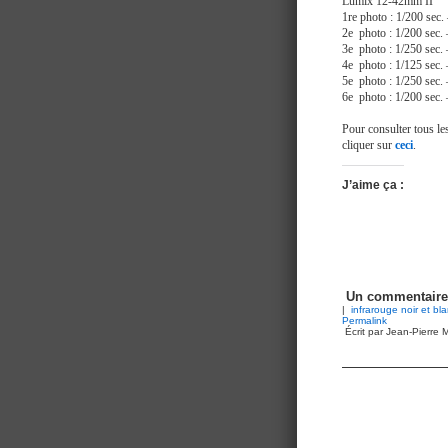
Lumix 12-42mm II
1re photo : 1/200 s
2e photo : 1/200 se
3e photo : 1/250 se
4e photo : 1/125 se
5e photo : 1/250 se
6e photo : 1/200 se
Pour consulter tous les
cliquer sur
ceci
.
J’aime ça :
Un commentaire
|
infrarouge noir et bl
Permalink
Écrit par Jean-Pierre M