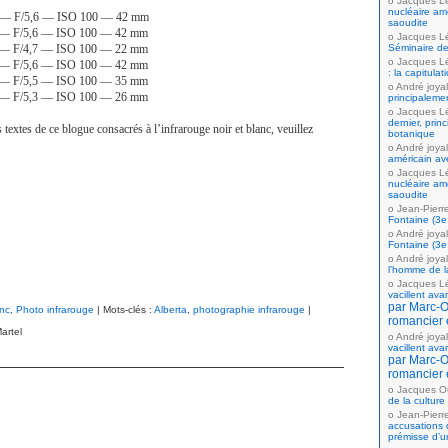
Jacques L
nucléaire amé
ec. — F/5,6 — ISO 100 — 42 mm
saoudite
c. — F/5,6 — ISO 100 — 42 mm
Jacques L
c. — F/4,7 — ISO 100 — 22 mm
Séminaire de
Jacques L
c. — F/5,6 — ISO 100 — 42 mm
: la capitula
c. — F/5,5 — ISO 100 — 35 mm
André joyal
c. — F/5,3 — ISO 100 — 26 mm
principaleme
Jacques L
dernier, prin
 textes de ce blogue consacrés à l’infrarouge noir et blanc, veuillez
botanique
André joyal
américain av
Jacques L
nucléaire amé
saoudite
Jean-Pierr
Fontaine (3e 
André joyal
Fontaine (3e 
André joyal
l’homme de la
Jacques L
vacillent ava
par Marc-Ol
anc
,
Photo infrarouge
| Mots-clés :
Alberta
,
photographie infrarouge
|
romancier 
artel
André joyal
vacillent ava
par Marc-Ol
romancier 
Jacques Ou
de la culture
Jean-Pierr
accusations 
prémisse d’u