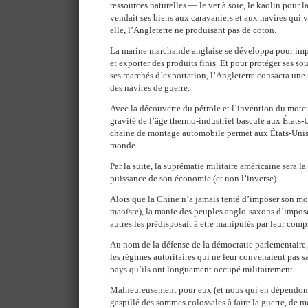
ressources naturelles — le ver à soie, le kaolin pour l
vendait ses biens aux caravaniers et aux navires qui 
elle, l’Angleterre ne produisant pas de coton.
La marine marchande anglaise se développa pour impo
et exporter des produits finis. Et pour protéger ses s
ses marchés d’exportation, l’Angleterre consacra une p
des navires de guerre.
Avec la découverte du pétrole et l’invention du moteu
gravité de l’âge thermo-industriel bascule aux États-
chaine de montage automobile permet aux États-Unis 
monde.
Par la suite, la suprématie militaire américaine sera 
puissance de son économie (et non l’inverse).
Alors que la Chine n’a jamais tenté d’imposer son mo
maoïste), la manie des peuples anglo-saxons d’impose
autres les prédisposait à être manipulés par leur comp
Au nom de la défense de la démocratie parlementaire, 
les régimes autoritaires qui ne leur convenaient pas sa
pays qu’ils ont longuement occupé militairement.
Malheureusement pour eux (et nous qui en dépendons)
gaspillé des sommes colossales à faire la guerre, de