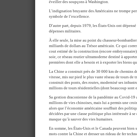
éveiller des soupçons à Washington.
L’indignation bruyante des Américains ne trompe pers
symbole de l’excellence.
D’autre part, depuis 1979, les États-Unis ont dépensé 
dépenses militaires.
À elle seule, la mise au point du chasseur-bombardie
milliards de dollars au Trésor américain. Ce qui cor
cout estimé de la construction (encore embryonnaire)
soie, ce réseau routier ultramoderne destiné à apporte
premières dont elle a besoin et à exporter les biens qu
La Chine a construit près de 30 000 km de chemins de 
vitesse, mis sur pied le plus vaste réseau de tours de
construit des ponts, des routes, modernisé ses infrastr
millions de tours résidentielles (dont beaucoup sont 
Sa gestion draconienne de la pandémie au Covid-19 
millions de vies chinoises, mais lui a permis une cr
alors que l’économie américaine souffrait des politiqu
décidées par une classe politique plus intéressée à se 
masque qu’à sauver des vies humaines.
En somme, les États-Unis et le Canada peuvent bien s
mots contre la Chine et dresser un rideau de fer techn