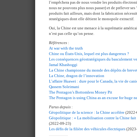
l’empêchera pas de nous vendre les produits électron
nous ne pouvons plus nous passer) et de prélever ses ‘
produits fait ailleurs, mais dont la fabrication nécess
stratégiques dont elle détient le monopole extractif.
Oui, la Chine est une menace à la suprématie américa
n’est pas celle qu’on pense.
Références
:
At war with the truth
Chine ou États-Unis, lequel est plus dangereux ?
Les conséquences géostratégiques du basculement ver
Jamal Khashoggi
La Chine championne du monde des dépôts de breve
La Chine, dragon de l’innovation
L’affaire Huawei : dure pour le Canada, la vie de can
Qassem Soleimani
The Pentagon’s Bottomless Money Pit
The Pentagon is using China as an excuse for huge 
Parus depuis
:
Géopolitique de la science : la Chine accélère
(2022-
Géopolitique : « La mobilisation contre la Chine fait
(2022-09-23)
Les défis de la filière des véhicules électriques
(2023-