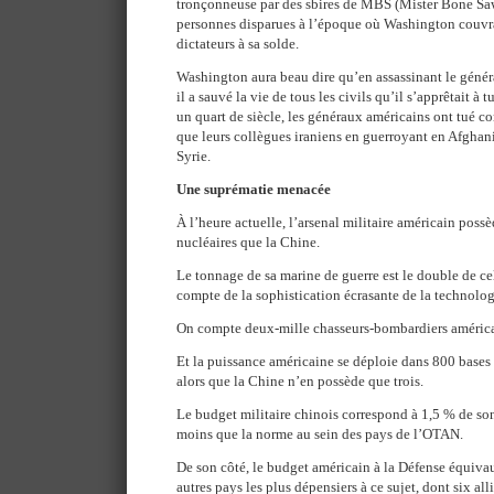
tronçonneuse par des sbires de MBS (Mister Bone Saw)
personnes disparues à l’époque où Washington couvra
dictateurs à sa solde.
Washington aura beau dire qu’en assassinant le génér
il a sauvé la vie de tous les civils qu’il s’apprêtait à 
un quart de siècle, les généraux américains ont tué c
que leurs collègues iraniens en guerroyant en Afghani
Syrie.
Une suprématie menacée
À l’heure actuelle, l’arsenal militaire américain poss
nucléaires que la Chine.
Le tonnage de sa marine de guerre est le double de cel
compte de la sophistication écrasante de la technolog
On compte deux-mille chasseurs-bombardiers américa
Et la puissance américaine se déploie dans 800 bases 
alors que la Chine n’en possède que trois.
Le budget militaire chinois correspond à 1,5 % de son 
moins que la norme au sein des pays de l’OTAN.
De son côté, le budget américain à la Défense équiva
autres pays les plus dépensiers à ce sujet, dont six al