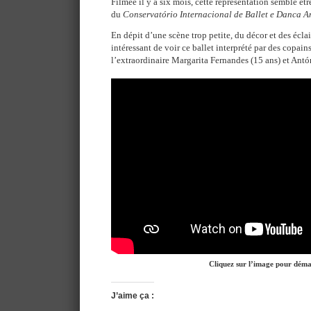
Filmée il y a six mois, cette représentation semble êtr
du
Conservatório Internacional de Ballet e Danca A
En dépit d’une scène trop petite, du décor et des éclai
intéressant de voir ce ballet interprété par des copains
l’extraordinaire Margarita Fernandes (15 ans) et Antó
Cliquez sur l’image pour dém
J’aime ça :