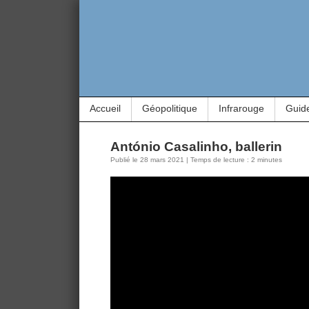
Accueil
Géopolitique
Infrarouge
Guid
António Casalinho, ballerin
Publié le 28 mars 2021 | Temps de lecture : 2 minutes