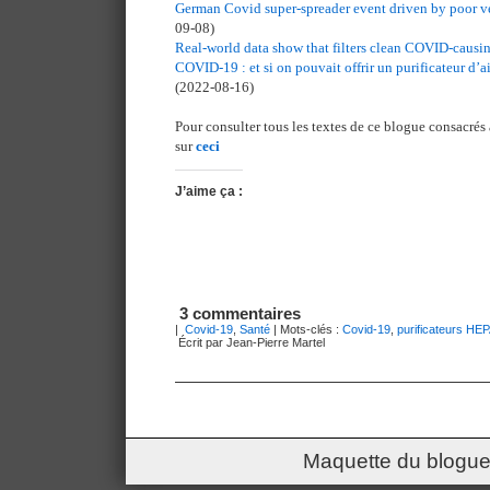
German Covid super-spreader event driven by poor ve
09-08)
Real-world data show that filters clean COVID-causin
COVID-19 : et si on pouvait offrir un purificateur d’a
(2022-08-16)
Pour consulter tous les textes de ce blogue consacrés
sur
ceci
J’aime ça :
3 commentaires
|
Covid-19
,
Santé
| Mots-clés :
Covid-19
,
purificateurs HE
Écrit par Jean-Pierre Martel
Maquette du blogue 