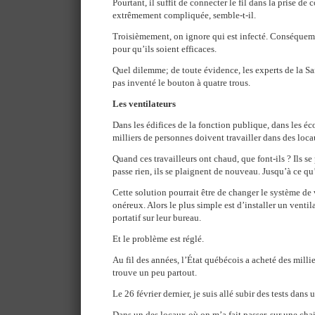
Pourtant, il suffit de connecter le fil dans la prise de
extrêmement compliquée, semble-t-il.
Troisièmement, on ignore qui est infecté. Conséquem
pour qu’ils soient efficaces.
Quel dilemme; de toute évidence, les experts de la 
pas inventé le bouton à quatre trous.
Les ventilateurs
Dans les édifices de la fonction publique, dans les éco
milliers de personnes doivent travailler dans des loca
Quand ces travailleurs ont chaud, que font-ils ? Ils se
passe rien, ils se plaignent de nouveau. Jusqu’à ce qu
Cette solution pourrait être de changer le système de 
onéreux. Alors le plus simple est d’installer un ventil
portatif sur leur bureau.
Et le problème est réglé.
Au fil des années, l’État québécois a acheté des milli
trouve un peu partout.
Le 26 février dernier, je suis allé subir des tests dans
Dans un des locaux où on m’a fait passer, sur une cha