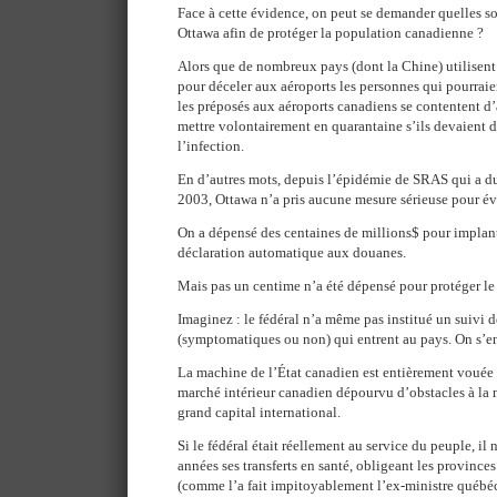
Face à cette évidence, on peut se demander quelles s
Ottawa afin de protéger la population canadienne ?
Alors que de nombreux pays (dont la Chine) utilisen
pour déceler aux aéroports les personnes qui pourraie
les préposés aux aéroports canadiens se contentent d’a
mettre volontairement en quarantaine s’ils devaient
l’infection.
En d’autres mots, depuis l’épidémie de SRAS qui a d
2003, Ottawa n’a pris aucune mesure sérieuse pour évi
On a dépensé des centaines de millions$ pour implan
déclaration automatique aux douanes.
Mais pas un centime n’a été dépensé pour protéger le
Imaginez : le fédéral n’a même pas institué un suivi 
(symptomatiques ou non) qui entrent au pays. On s’en
La machine de l’État canadien est entièrement vouée 
marché intérieur canadien dépourvu d’obstacles à la m
grand capital international.
Si le fédéral était réellement au service du peuple, il
années ses transferts en santé, obligeant les provinces
(comme l’a fait impitoyablement l’ex-ministre québéc