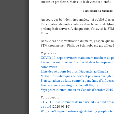
encore un problème. Mais elle le deviendra bientôt.
Porte palière à Shanghai
Au cours des
huit
dernières années, j’ai publié plusie
l’installation de portes palières dans le métro de Mont
prolongés de service. À chaque fois, j’ai avisé la STM
En vain.
Dans le cas de la ventilation du métro, j’espère que l
STM (nommément Philippe Schnnobb) se grouillera le
Références
:
COVID-19: sept provinces maintenant touchées au p
Les avions ont joué un rôle crucial dans la propagati
coronavirus
Liste des aéroports les plus fréquentés au Canada
Métro : les statistiques ne doivent pas nous aveugler
Plan canadien de lutte contre la pandémie d’influenz
Temperature screening to cover all flights
Voyageurs internationaux au Canada d’octobre 2019 
Parus depuis
:
COVID-19 : « Comme si de rien n’était » à bord des 
de bord
(2020-03-16)
Why aren’t airport customs agents taking people’s te