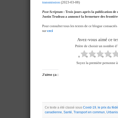
transmission
(2023-03-08)
Post-Scriptum
: Trois jours après la publication de 
Justin Trudeau a annoncé la fermeture des frontièr
Pour consulter tous les textes de ce blogue consacrés
sur
ceci
Avez-vous aimé ce tex
Prière de choisir un nombre d’
Soyez la première personne à 
J’aime ça :
Ce texte a été classé sous
Covid-19
,
le prix du féd
canadienne
,
Santé
,
Transport en commun
,
Urbani