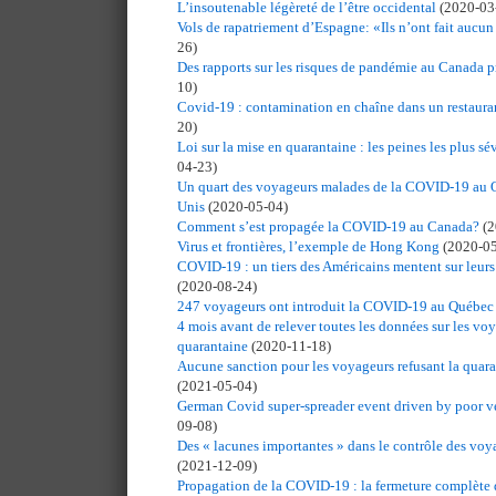
L’insoutenable légèreté de l’être occidental
(2020-03
Vols de rapatriement d’Espagne: «Ils n’ont fait aucun
26)
Des rapports sur les risques de pandémie au Canada p
10)
Covid-19 : contamination en chaîne dans un restauran
20)
Loi sur la mise en quarantaine : les peines les plus sév
04-23)
Un quart des voyageurs malades de la COVID-19 au Q
Unis
(2020-05-04)
Comment s’est propagée la COVID-19 au Canada?
(2
Virus et frontières, l’exemple de Hong Kong
(2020-05
COVID-19 : un tiers des Américains mentent sur leur
(2020-08-24)
247 voyageurs ont introduit la COVID-19 au Québec
4 mois avant de relever toutes les données sur les v
quarantaine
(2020-11-18)
Aucune sanction pour les voyageurs refusant la quara
(2021-05-04)
German Covid super-spreader event driven by poor ve
09-08)
Des « lacunes importantes » dans le contrôle des vo
(2021-12-09)
Propagation de la COVID-19 : la fermeture complète de