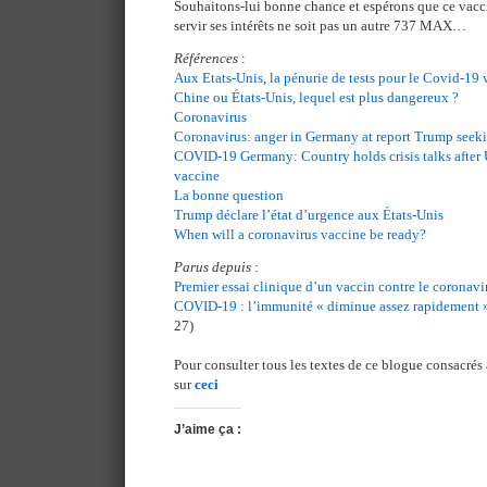
Souhaitons-lui bonne chance et espérons que ce vacc
servir ses intérêts ne soit pas un autre 737 MAX…
Références
:
Aux Etats-Unis, la pénurie de tests pour le Covid-19 
Chine ou États-Unis, lequel est plus dangereux ?
Coronavirus
Coronavirus: anger in Germany at report Trump seeki
COVID-19 Germany: Country holds crisis talks after U
vaccine
La bonne question
Trump déclare l’état d’urgence aux États-Unis
When will a coronavirus vaccine be ready?
Parus depuis
:
Premier essai clinique d’un vaccin contre le coronavi
COVID-19 : l’immunité « diminue assez rapidement »
27)
Pour consulter tous les textes de ce blogue consacrés
sur
ceci
J’aime ça :