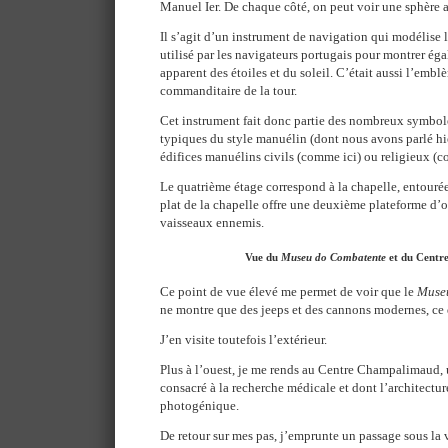
Manuel Ier. De chaque côté, on peut voir une sphère a
Il s’agit d’un instrument de navigation qui modélise la
utilisé par les navigateurs portugais pour montrer é
apparent des étoiles et du soleil. C’était aussi l’emb
commanditaire de la tour.
Cet instrument fait donc partie des nombreux symbole
typiques du style manuélin (dont nous avons parlé hie
édifices manuélins civils (comme ici) ou religieux (
Le quatrième étage correspond à la chapelle, entouré
plat de la chapelle offre une deuxième plateforme d’o
vaisseaux ennemis.
Vue du
Museu do Combatente
et du Centr
Ce point de vue élevé me permet de voir que le
Muse
ne montre que des jeeps et des cannons modernes, ce q
J’en visite toutefois l’extérieur.
Plus à l’ouest, je me rends au Centre Champalimaud, u
consacré à la recherche médicale et dont l’architectu
photogénique.
De retour sur mes pas, j’emprunte un passage sous la v