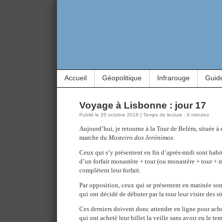
Accueil
Géopolitique
Infrarouge
Guid
Voyage à Lisbonne : jour 17
Publié le 20 octobre 2016 | Temps de lecture : 6 minutes
Aujourd’hui, je retourne à la Tour de Belém, située à
marche du
Mosteiro dos Jerónimos
.
Ceux qui s’y présentent en fin d’après-midi sont hab
d’un forfait monastère + tour (ou monastère + tour + 
complètent leur forfait.
Par opposition, ceux qui se présentent en matinée son
qui ont décidé de débuter par la tour leur visite des si
Ces derniers doivent donc attendre en ligne pour achet
qui ont acheté leur billet la veille sans avoir eu le te