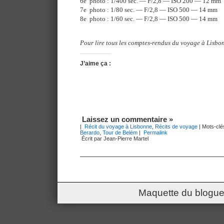
6e photo : 1/400 sec. — F/2,8 — ISO 200 — 12 mm
7e photo : 1/80 sec. — F/2,8 — ISO 500 — 14 mm
8e photo : 1/60 sec. — F/2,8 — ISO 500 — 14 mm
Pour lire tous les comptes-rendus du voyage à Lisbon
J’aime ça :
Laissez un commentaire »
|
Récit du voyage à Lisbonne
,
Récits de voyage
| Mots-clé
Berardo
,
Tour de Belém
|
Permalink
Écrit par Jean-Pierre Martel
Maquette du blogue 