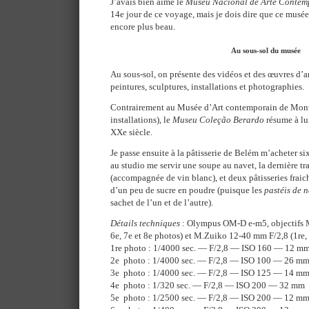
J’avais bien aimé le
Museu Nacional de Arte Conte
14e jour de ce voyage, mais je dois dire que ce musée
encore plus beau.
Au sous-sol du musée
Au sous-sol, on présente des vidéos et des œuvres d’a
peintures, sculptures, installations et photographies.
Contrairement au Musée d’Art contemporain de Montré
installations), le
Museu Coleção Berardo
résume à lui
XXe siècle.
Je passe ensuite à la pâtisserie de Belém m’acheter si
au studio me servir une soupe au navet, la dernière 
(accompagnée de vin blanc), et deux pâtisseries fraic
d’un peu de sucre en poudre (puisque les
pastéis de 
sachet de l’un et de l’autre).
Détails techniques
: Olympus OM-D e-m5, objectifs 
6e, 7e et 8e photos) et M.Zuiko 12-40 mm F/2,8 (1re, 
1re photo : 1/4000 sec. — F/2,8 — ISO 160 — 12 m
2e photo : 1/4000 sec. — F/2,8 — ISO 100 — 26 m
3e photo : 1/4000 sec. — F/2,8 — ISO 125 — 14 m
4e photo : 1/320 sec. — F/2,8 — ISO 200 — 32 mm
5e photo : 1/2500 sec. — F/2,8 — ISO 200 — 12 m