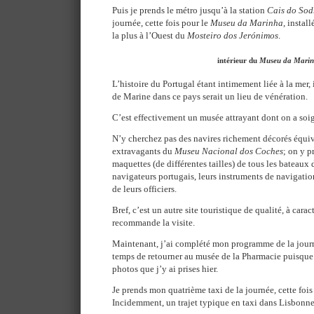
Puis je prends le métro jusqu’à la station
Cais do Sod
journée, cette fois pour le
Museu da Marinha
, instal
la plus à l’Ouest du
Mosteiro dos Jerónimos
.
intérieur du
Museu da Mari
L’histoire du Portugal étant intimement liée à la mer, 
de Marine dans ce pays serait un lieu de vénération.
C’est effectivement un musée attrayant dont on a soig
N’y cherchez pas des navires richement décorés équiv
extravagants du
Museu Nacional dos Coches
; on y p
maquettes (de différentes tailles) de tous les bateaux d
navigateurs portugais, leurs instruments de navigatio
de leurs officiers.
Bref, c’est un autre site touristique de qualité, à car
recommande la visite.
Maintenant, j’ai complété mon programme de la journé
temps de retourner au musée de la Pharmacie puisque j
photos que j’y ai prises hier.
Je prends mon quatrième taxi de la journée, cette fois
Incidemment, un trajet typique en taxi dans Lisbonne