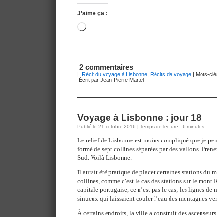
J’aime ça :
Chargement…
2 commentaires
|
Récit du voyage à Lisbonne
,
Récits de voyage
| Mots-clé
Écrit par Jean-Pierre Martel
Voyage à Lisbonne : jour 18
Publié le 21 octobre 2016 | Temps de lecture : 6 minutes
Le relief de Lisbonne est moins compliqué que je pe
formé de sept collines séparées par des vallons. Prene
Sud. Voilà Lisbonne.
Il aurait été pratique de placer certaines stations du
collines, comme c’est le cas des stations sur le mont
capitale portugaise, ce n’est pas le cas; les lignes de 
sinueux qui laissaient couler l’eau des montagnes ver
À certains endroits, la ville a construit des ascenseurs