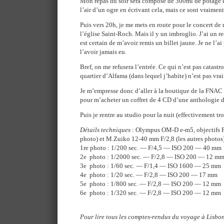
Mon repas du soir sera composé de 300ml de potage et t
l’air d’un ogre en écrivant cela, mais ce sont vraiment
Puis vers 20h, je me mets en route pour le concert d
l’église Saint-Roch. Mais il y un imbroglio. J’ai un 
est certain de m’avoir remis un billet jaune. Je ne l’ai
l’avoir jamais eu.
Bref, on me refusera l’entrée. Ce qui n’est pas catast
quartier d’Alfama (dans lequel j’habite) n’est pas vrai
Je m’empresse donc d’aller à la boutique de la FNAC 
pour m’acheter un coffret de 4 CD d’une anthologie d
Puis je rentre au studio pour la nuit (effectivement t
Détails techniques
: Olympus OM-D e-m5, objectifs 
photo) et M.Zuiko 12-40 mm F/2,8 (les autres photos
1re photo : 1/200 sec. — F/4,5 — ISO 200 — 40 mm
2e photo : 1/2000 sec. — F/2,8 — ISO 200 — 12 m
3e photo : 1/60 sec. — F/1,4 — ISO 1600 — 25 mm
4e photo : 1/20 sec. — F/2,8 — ISO 200 — 17 mm
5e photo : 1/800 sec. — F/2,8 — ISO 200 — 12 mm
6e photo : 1/320 sec. — F/2,8 — ISO 200 — 12 mm
Pour lire tous les comptes-rendus du voyage à Lisbon