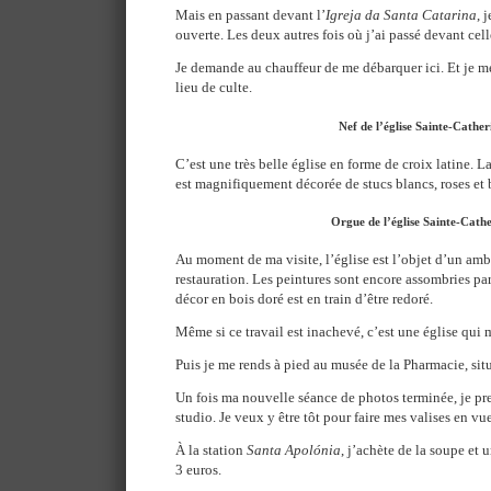
Mais en passant devant l’
Igreja da Santa Catarina
, 
ouverte. Les deux autres fois où j’ai passé devant celle
Je demande au chauffeur de me débarquer ici. Et je m
lieu de culte.
Nef de l’église Sainte-Cather
C’est une très belle église en forme de croix latine. L
est magnifiquement décorée de stucs blancs, roses et 
Orgue de l’église Sainte-Cath
Au moment de ma visite, l’église est l’objet d’un a
restauration. Les peintures sont encore assombries par
décor en bois doré est en train d’être redoré.
Même si ce travail est inachevé, c’est une église qui m
Puis je me rends à pied au musée de la Pharmacie, sit
Un fois ma nouvelle séance de photos terminée, je pr
studio. Je veux y être tôt pour faire mes valises en v
À la station
Santa Apolónia
, j’achète de la soupe et
3 euros.