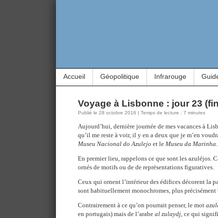
Accueil
Géopolitique
Infrarouge
Guid
Voyage à Lisbonne : jour 23 (fin
Publié le 28 octobre 2016 | Temps de lecture : 7 minutes
Aujourd’hui, dernière journée de mes vacances à Lisb
qu’il me reste à voir, il y en a deux que je m’en voudr
Museu Nacional do Azulejo
et le
Museu da Marinha
.
En premier lieu, rappelons ce que sont les azuléjos. C
ornés de motifs ou de de représentations figuratives.
Ceux qui ornent l’intérieur des édifices décorent la pa
sont habituellement monochromes, plus précisément 
Contrairement à ce qu’on pourrait penser, le mot
azul
en portugais) mais de l’arabe
al zulaydj
, ce qui signif