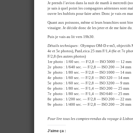
Je prends l’avion dans la nuit de mardi à mercredi (n
je sais à quel point les compagnies aériennes sont m
ouvre les hublots pour faire aérer. Donc je vais en ma
Quant aux poissons, même si leurs branchies sont bien
vinaigre. Je décide donc de les jeter et de me faire du
Puis je vais au lit vers 19h30.
Détails techniques
: Olympus OM-D e-m5, objectifs 
4e et 5e photos), PanLeica 25 mm F/1,4 (6e et 7e ph
F/2,8 (les autres photos)
1re photo : 1/60 sec. — F/2,8 — ISO 5000 — 12 mm
2e photo : 1/640 sec. — F/2,8 — ISO 200 — 34 mm
3e photo : 1/80 sec. — F/2,8 — ISO 1000 — 14 mm
4e photo : 1/60 sec. — F/2,8 — ISO 320 — 14 mm
5e photo : 1/60 sec. — F/2,8 — ISO 3200 — 9 mm
6e photo : 1/80 sec. — F/1,4 — ISO 200 — 25 mm
7e photo : 1/80 sec. — F/1,4 — ISO 640 — 25 mm
8e photo : 1/200 sec. — F/2,8 — ISO 200 — 22 mm
9e photo : 1/400 sec. — F/2,8 — ISO 200 — 26 mm
Pour lire tous les comptes-rendus du voyage à Lisbon
J’aime ça :