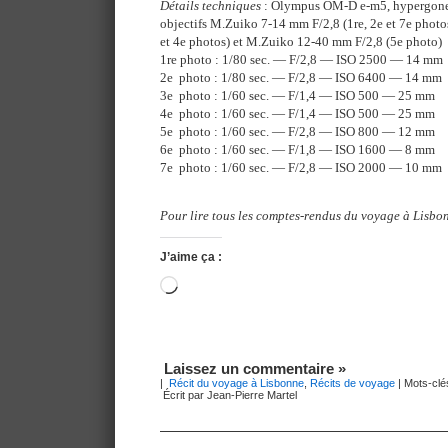
Détails techniques
: Olympus OM-D e-m5, hypergone 
objectifs M.Zuiko 7-14 mm F/2,8 (1re, 2e et 7e photo
et 4e photos) et M.Zuiko 12-40 mm F/2,8 (5e photo)
1re photo : 1/80 sec. — F/2,8 — ISO 2500 — 14 mm
2e photo : 1/80 sec. — F/2,8 — ISO 6400 — 14 mm
3e photo : 1/60 sec. — F/1,4 — ISO 500 — 25 mm
4e photo : 1/60 sec. — F/1,4 — ISO 500 — 25 mm
5e photo : 1/60 sec. — F/2,8 — ISO 800 — 12 mm
6e photo : 1/60 sec. — F/1,8 — ISO 1600 — 8 mm
7e photo : 1/60 sec. — F/2,8 — ISO 2000 — 10 mm
Pour lire tous les comptes-rendus du voyage à Lisbon
J’aime ça :
Chargement…
Laissez un commentaire »
|
Récit du voyage à Lisbonne
,
Récits de voyage
| Mots-clé
Écrit par Jean-Pierre Martel