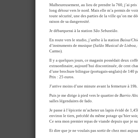
Malheureusement, au lieu de prendre la 760, j’ai pris l
long détour vers le nord. Mais elle m’a permis de voir
toute sécurité, une des parties de la ville qu’on me déc
raison de sa dangerosité.
Je débarquerai à la station
São Sebastião
.
En route vers le studio, j’arrête à la station
Baixa/Chi
d’instruments de musique (
Salão Musical de Lisboa
,
Carmo).
Il y a quelques jours, ce magasin possédait deux coff
extraordinaire, aujourd’hui discontinuée, de cent c
d’une brochure bilingue (portugais-anglais) de 140 pa
Prix : 25 euros.
J’arrive moins d’une minute avant la fermeture à 19h.
Puis je me dirige à pied vers le quartier de
Barrio Alt
salles légendaires de fado.
Je passe à l’épicerie m’acheter un lapin évidé de 1,4
environ le tiers, précédé du même potage qu’hier soir
Ce sera mon premier repas de viande depuis que je su
Et dire que je ne voulais pas sortir de chez moi aujour