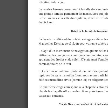
rétention submergé.
Le rez-de-chaussée correspond à la salle des canonnie
une grande terrasse permettant les manœuvres qui jalo
Le deuxième est la salle du capitaine, dotée de trois 
du côté sud.
Détail de la façade du troisième
La façade du côté sud du troisième étage est décorée 
Manuel Ier. De chaque côté, on peut voir une sphère a
Il s’agit d’un instrument de navigation qui modélise la
utilisé par les navigateurs portugais pour montrer é
apparent des étoiles et du soleil. C’était aussi l’emb
commanditaire de la tour.
Cet instrument fait donc partie des nombreux symbole
typiques du style manuélin (dont nous avons parlé hie
édifices manuélins civils (comme ici) ou religieux (
Le quatrième étage correspond à la chapelle, entouré
plat de la chapelle offre une deuxième plateforme d’o
vaisseaux ennemis.
Vue du
Museu do Combatente
et du Centr