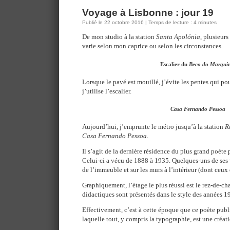
Voyage à Lisbonne : jour 19
Publié le 22 octobre 2016 | Temps de lecture : 4 minutes
De mon studio à la station
Santa Apolónia
, plusieurs
varie selon mon caprice ou selon les circonstances.
Escalier du
Beco do Marquin
Lorsque le pavé est mouillé, j’évite les pentes qui pou
j’utilise l’escalier.
Casa Fernando Pessoa
Aujourd’hui, j’emprunte le métro jusqu’à la station
R
Casa Fernando Pessoa
.
Il s’agit de la dernière résidence du plus grand poète
Celui-ci a vécu de 1888 à 1935. Quelques-uns de ses ve
de l’immeuble et sur les murs à l’intérieur (dont ceux 
Graphiquement, l’étage le plus réussi est le rez-de-ch
didactiques sont présentés dans le style des années 1
Effectivement, c’est à cette époque que ce poète publ
laquelle tout, y compris la typographie, est une créat