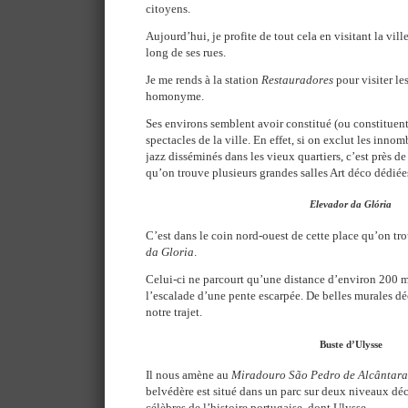
citoyens.
Aujourd’hui, je profite de tout cela en visitant la vil
long de ses rues.
Je me rends à la station
Restauradores
pour visiter le
homonyme.
Ses environs semblent avoir constitué (ou constituent 
spectacles de la ville. En effet, si on exclut les inno
jazz disséminés dans les vieux quartiers, c’est près de
qu’on trouve plusieurs grandes salles Art déco dédiée
Elevador da Glória
C’est dans le coin nord-ouest de cette place qu’on tr
da Gloria
.
Celui-ci ne parcourt qu’une distance d’environ 200 m
l’escalade d’une pente escarpée. De belles murales dé
notre trajet.
Buste d’Ulysse
Il nous amène au
Miradouro São Pedro de Alcântara
belvédère est situé dans un parc sur deux niveaux dé
célèbres de l’histoire portugaise, dont Ulysse.