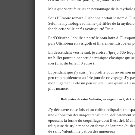
Mais que vient faire ici ce personnage de la mytholo
Sous l’Empire romain, Lisbonne portait le nom d’Oli
Selon la mythologie romaine (héritière de la mytholo
fondé cette ville après avoir quitté Troie.
Et d’Olissipo, la ville a porté le nom latin d’Olissi
puis Ulishbona en visigoth et finalement Lisboa en p
En descendant vers le sud, je croise l’
Igreja São Roq
un billet pour un concert de musique classique qui se
soir (prix du billet : 3 euros).
Et pendant que j’y suis, j’en profite pour revoir son 
peu trop rapidement au 14e jour de ce voyage. J’y pas
mon jugement a été un peu sévère. Juste quant à l’esse
plus nuancé.
Reliquaire de saint Valentin, en argent doré, de Ca
J’y découvre cette fois-ci un coffret-reliquaire transpar
une
Adoration des mages
translucide, délicatement sc
épousant la forme du coquillage dont il est tiré. Me
reliquaire de style rococo en forme de lanterne (ci-de
de saint Valentin, le patron des amoureux.