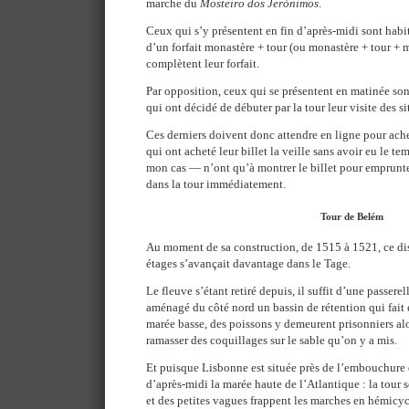
marche du
Mosteiro dos Jerónimos
.
Ceux qui s’y présentent en fin d’après-midi sont hab
d’un forfait monastère + tour (ou monastère + tour + 
complètent leur forfait.
Par opposition, ceux qui se présentent en matinée son
qui ont décidé de débuter par la tour leur visite des si
Ces derniers doivent donc attendre en ligne pour achet
qui ont acheté leur billet la veille sans avoir eu le te
mon cas — n’ont qu’à montrer le billet pour emprunte
dans la tour immédiatement.
Tour de Belém
Au moment de sa construction, de 1515 à 1521, ce dis
étages s’avançait davantage dans le Tage.
Le fleuve s’étant retiré depuis, il suffit d’une passere
aménagé du côté nord un bassin de rétention qui fait 
marée basse, des poissons y demeurent prisonniers al
ramasser des coquillages sur le sable qu’on y a mis.
Et puisque Lisbonne est située près de l’embouchure d
d’après-midi la marée haute de l’Atlantique : la tour 
et des petites vagues frappent les marches en hémicyc