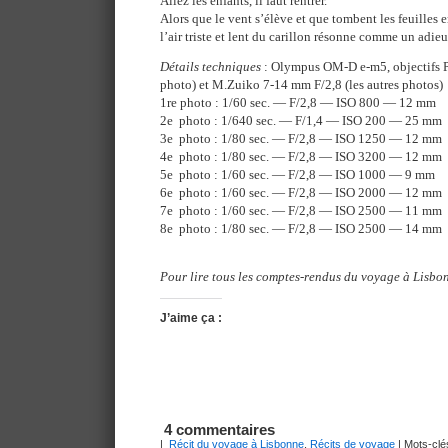
Allez les enfants, il faut rentrer.
Alors que le vent s’élève et que tombent les feuilles 
l’air triste et lent du carillon résonne comme un adieu
Détails techniques
: Olympus OM-D e-m5, objectifs 
photo) et M.Zuiko 7-14 mm F/2,8 (les autres photos)
1re photo : 1/60 sec. — F/2,8 — ISO 800 — 12 mm
2e photo : 1/640 sec. — F/1,4 — ISO 200 — 25 mm
3e photo : 1/80 sec. — F/2,8 — ISO 1250 — 12 mm
4e photo : 1/80 sec. — F/2,8 — ISO 3200 — 12 mm
5e photo : 1/60 sec. — F/2,8 — ISO 1000 — 9 mm
6e photo : 1/60 sec. — F/2,8 — ISO 2000 — 12 mm
7e photo : 1/60 sec. — F/2,8 — ISO 2500 — 11 mm
8e photo : 1/80 sec. — F/2,8 — ISO 2500 — 14 mm
Pour lire tous les comptes-rendus du voyage à Lisbon
J’aime ça :
4 commentaires
|
Récit du voyage à Lisbonne
,
Récits de voyage
| Mots-clé