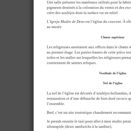
Une salle présente les matériaux utilisés pour la fabri
pigments destinés à la coloration du vernis et des ex
créer des azuléjos dont la surface est en relief.
L’
Igreja Madre de Deus
est l’église du couvent. À elle 
au musée.
Chœur supérieur
Les religieuses assistaient aux offices dans le chœur 
au premier étage. Les parties hautes de cette pièce son
toiles et les stalles sur lesquelles les religieuses pre
contiennent de saintes reliques.
Vestibule de l’église
Nef de l’église
La nef de l’église est décorée d’azuléjos hollandais, d
restauration et d’une débauche de bois doré rococo qu
l’ensemble.
Bref, c’est un site touristique chaudement recomman
Je prends ensuite le taxi pour aller à mon studio pren
ultrarapide (deux sandwichs à la sardine).