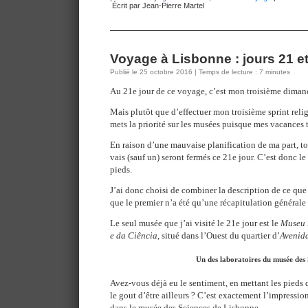
Écrit par Jean-Pierre Martel
Voyage à Lisbonne : jours 21 e
Publié le 25 octobre 2016 | Temps de lecture : 7 minutes
Au 21e jour de ce voyage, c’est mon troisième diman
Mais plutôt que d’effectuer mon troisième sprint religi
mets la priorité sur les musées puisque mes vacances ti
En raison d’une mauvaise planification de ma part, tou
vais (sauf un) seront fermés ce 21e jour. C’est donc le
pieds.
J’ai donc choisi de combiner la description de ce que 
que le premier n’a été qu’une récapitulation général
Le seul musée que j’ai visité le 21e jour est le
Museu 
e da Ciência
, situé dans l’Ouest du quartier d’
Avenid
Un des laboratoires du musée des 
Avez-vous déjà eu le sentiment, en mettant les pieds 
le gout d’être ailleurs ? C’est exactement l’impression
dans le musée des Sciences de Lisbonne.