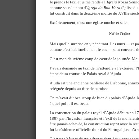
Je prends le taxi et je me rends à l’
Igreja Nossa Senh
connue sous le nom d’
Igreja da Boa-Hora
(église du
fut construit dans la deuxième moitié du XVIIIe siècl
Extérieurement, c’est une église moche et sale.
Nef de l’église
Mais quelle surprise en y pénétrant. Les murs — et p
comme c’est habituellement le cas — sont couverts d
C’est mon deuxième coup de cœur de la journée. Mais 
J’avais demandé au taxi de m’attendre à l’extérieur. N
étape de sa course : le Palais royal d’Ajuda.
Ajuda est une ancienne banlieue de Lisbonne, annexée
reléguée depuis au titre de paroisse.
On m’avait dit beaucoup de bien du palais d’Ajuda. M
à quel point il est beau.
La construction du palais royal d’Ajuda débuta en 17
1807 par l’invasion française et l’exil de la monarchi
être jamais achevée, la construction reprit avec la res
fut la résidence officielle du roi du Portugal jusqu’à
C’est une bâtisse de trois étages dont deux sont acces