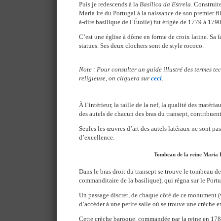
Puis je redescends à la
Basílica da Estrela
. Construit
Maria Ire du Portugal à la naissance de son premier fils
à-dire basilique de l’Étoile) fut érigée de 1779 à 1790
C’est une église à dôme en forme de croix latine. Sa 
statues. Ses deux clochers sont de style rococo.
Note : Pour consulter un guide illustré des termes te
religieuse, on cliquera sur
ceci
.
À l’intérieur, la taille de la nef, la qualité des matéri
des autels de chacun des bras du transept, contribuent
Seules les œuvres d’art des autels latéraux ne sont p
d’excellence.
Tombeau de la reine Maria 
Dans le bras droit du transept se trouve le tombeau de 
commanditaire de la basilique), qui régna sur le Port
Un passage discret, de chaque côté de ce monument (v
d’accéder à une petite salle où se trouve une crèche e
Cette crèche baroque, commandée par la reine en 1781