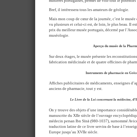
minières portugaises, permet de voir tout le potentiel
Bref, il intéressera tous les amateurs de géologie.
Mais mon coup de cœur de la journée, c’est le musée d
vu plusieurs et celui-ci est, de loin, le plus beau. Il e
prix du meilleur musée portugais, décerné par l’Asso
muséologie.
Aperçu du musée de la Pharm
Sur deux étages, le musée présente les reconstitutions
fabrication médicinale et de quatre officines de pharm
Instruments de pharmacie en Grèc
Affiches publicitaires de médicaments, enseignes d’a
anciens de pharmacie, tout y est.
Le Livre de la Loi concernant la médecine
, d’
On y trouve des objets d’une importance considérable
manuscrite du XIIe siècle de l’ouvrage encyclopédiqu
médecin persan Ibn Sīnā (980-1037), surnommé Avic
traduction latine de ce livre servira de base à l’ense
Europe jusqu’au XVIIe siècle.