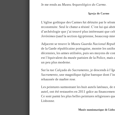
Je me rends au
Museu Arqueológico do Carmo
.
Igreja do Carmo
L’église gothique des Carmes fut détruite par le séism
reconstruite. Seul le chœur a résisté. C’est lui qui ab
d’archéologie que j’ai trouvé plus intéressant que cel
Jerónimos
(sauf la section égyptienne, beaucoup mie
Adjacent se trouve le
Museu Guarda Nacional Repub
de la Garde républicaine portugaise, montre les unifo
décennies, les armes utilisées, puis ses moyens de co
est l’équivalent du musée parisien de la Police, mai
un peu plus moderne.
Sur la rue
Calçada do Sacramento
, je descends à l’
Ig
Sacramento
, une magnifique église baroque dont l’inté
rehaussée de marbre rose.
Les peintures surmontant les huit autels latéraux, de
autel, ont été restaurées en 2011 grâce au financeme
Ce sont parmi les plus belles peintures religieuses que
Lisbonne.
Musée numismatique de Lisb