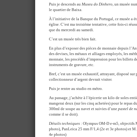
Puis je descends au
Museu do Dinhero
, un musée num
le quartier de Baixa.
À l’initiative de la Banque du Portugal, ce musée a 
église. C’est ma troisième tentative, cette fois-ci réussi
que du mercredi au samedi.
C’est un musée très bien fait.
En plus d’exposer des pièces de monnaie depuis l’Anti
des devises, les métaux et alliages employés, les méth
monnaie, les procédés d’impression pour les billets d
instruments de gravure, etc.
Bref, c’est un musée exhaustif, attrayant, disposé sur 
collectionneur d’argent devrait visiter.
Puis je rentre au studio en métro.
Au passage, j’achète à l’épicerie un kilo de soles enti
mangerai deux (sur les cinq achetées) pour le repas d
300ml de soupe au navet et suivies d’une
pastel de n
comme il se doit).
Détails techniques
: Olympus OM-D e-m5, objectifs 
photo), PanLeica 25 mm F/1,4 (2e et 3e photos) et M
4e photos)