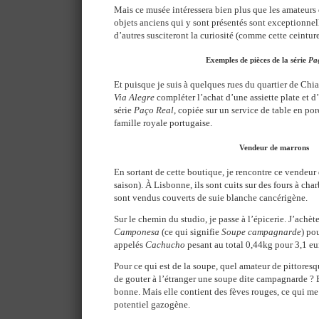
Mais ce musée intéressera bien plus que les amateurs
objets anciens qui y sont présentés sont exceptionne
d’autres susciteront la curiosité (comme cette ceintur
Exemples de pièces de la série
Pa
Et puisque je suis à quelques rues du quartier de Chi
Via Alegre
compléter l’achat d’une assiette plate et d’
série
Paço Real
, copiée sur un service de table en po
famille royale portugaise.
Vendeur de marrons
En sortant de cette boutique, je rencontre ce vendeur 
saison). À Lisbonne, ils sont cuits sur des fours à char
sont vendus couverts de suie blanche cancérigène.
Sur le chemin du studio, je passe à l’épicerie. J’ach
Camponesa
(ce qui signifie
Soupe campagnarde
) po
appelés
Cachucho
pesant au total 0,44kg pour 3,1 eu
Pour ce qui est de la soupe, quel amateur de pittoresqu
de gouter à l’étranger une soupe dite campagnarde ? E
bonne. Mais elle contient des fèves rouges, ce qui me f
potentiel gazogène.