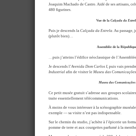
Joaquim Machado de Castro. Aidé de ses artisans, celui
480 figurines.
Vue de la
Calçada da Estre
Puis je descends la
Calçada da Estrela
. Au passage, 
(plutôt bien)…
Assemblée de la Républiqu
…puis j’atteins l’édifice néoclassique de l’Assemblé
Je descends l’
Avenida Dom Carlos I
, puis vais prendr
Industrial
afin de visiter le
Museu das Comunicações
Museu das Comunicações
Ce petit musée gratuit s’adresse aux groupes scolaires;
traite essentiellement télécommunications.
À moins de vous intéresser à la scénographie muséal
exemple — sa visite n’est pas indispensable.
Sur le chemin du studio, j’achète à l’épicerie un for
pomme de terre et aux courgettes parfumé à la menthe