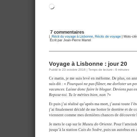
Chargement…
7 commentaires
|
Récit du voyage à Lisbonne
,
Récits de voyage
| Mots-clé
Écrit par Jean-Pierre Martel
Voyage à Lisbonne : jour 20
Publié le 23 octobre 2016 | Temps de lecture : 6 minutes
Ce matin, je me suis levé en méforme. De plus, on ann
suis dit : «
Pourquoi ne pas flâner, me dorloter un peu
vacances. Laisse donc faire le blogue. Deviens pas e
Repose-toi. Tu le mérites bien, non ?
»
Et puis j’ai réalisé qu’après ma mort, j’aurai toute l’
j’ai finalement décidé de me botter le derrière et de c
viennent comme mes dernières chances de découvrir l
Je mets le cap sur le
Museu do Oriente
. Pour l’atteind
jusqu’à la station
Cais do Sodre
, puis un autobus en 