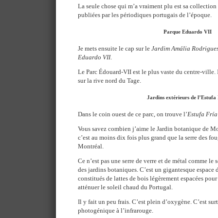
La seule chose qui m’a vraiment plu est sa collection 
publiées par les périodiques portugais de l’époque.
Parque Eduardo VII
Je mets ensuite le cap sur le
Jardim Amália Rodrigue
Eduardo VII
.
Le Parc Édouard-VII est le plus vaste du centre-ville.
sur la rive nord du Tage.
Jardins extérieurs de l’Estufa
Dans le coin ouest de ce parc, on trouve l’
Estufa Fría
Vous savez combien j’aime le Jardin botanique de Mon
c’est au moins dix fois plus grand que la serre des fo
Montréal.
Ce n’est pas une serre de verre et de métal comme le s
des jardins botaniques. C’est un gigantesque espace do
constitués de lattes de bois légèrement espacées pour y 
atténuer le soleil chaud du Portugal.
Il y fait un peu frais. C’est plein d’oxygène. C’est sur
photogénique à l’infrarouge.