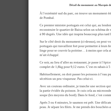
Détail du monument au Marquis d
À l’extrémité sud du parc, on trouve un monument ér
de Pombal.
Ce premier ministre portugais est celui qui, au lende
reconstruire le quartier de Baixa selon un schéma de 
à 90 degrés. Une idée qui inspira beaucoup plus tard
Sur le côté droit du monument (ci-dessus), on peut voi
portugais qui travaillent fort pour permettre à leurs 
linge pour se couvrir la poitrine… à moins que cela ai
m’ait échappé.
Ce soir, au lieu d’aller au restaurant, je passe à l’épi
complet de 1,8kg pour 9,12 euros. C’est en rabais à 5 
Habituellement, on doit passer les poissons à l’eau p
sécrétion un peu visqueuse. Pas celui-ci.
Avec un couteau ordinaire, je tranche une section qui
la partie évidée du poisson. Je cuis cela au microonde 
soupe (les moyens du bord). Dans le fond, c’est comme 
Après 3 ou 4 minutes, le saumon est prêt. Une délicat
peau. Je sépare les filets. Je me prends des bouchées a