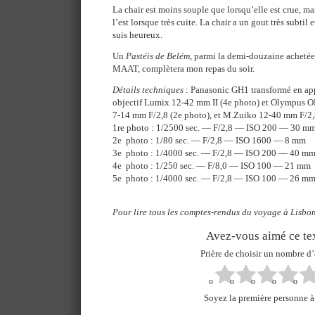
La chair est moins souple que lorsqu’elle est crue, ma
l’est lorsque très cuite. La chair a un gout très subtil et
suis heureux.
Un
Pastéis de Belém
, parmi la demi-douzaine achetée h
MAAT, complètera mon repas du soir.
Détails techniques
: Panasonic GH1 transformé en app
objectif Lumix 12-42 mm II (4e photo) et Olympus 
7-14 mm F/2,8 (2e photo), et M.Zuiko 12-40 mm F/2,8
1re photo : 1/2500 sec. — F/2,8 — ISO 200 — 30 m
2e photo : 1/80 sec. — F/2,8 — ISO 1600 — 8 mm
3e photo : 1/4000 sec. — F/2,8 — ISO 200 — 40 m
4e photo : 1/250 sec. — F/8,0 — ISO 100 — 21 mm
5e photo : 1/4000 sec. — F/2,8 — ISO 100 — 26 m
Pour lire tous les comptes-rendus du voyage à Lisbon
Avez-vous aimé ce tex
Prière de choisir un nombre d’
Soyez la première personne à 