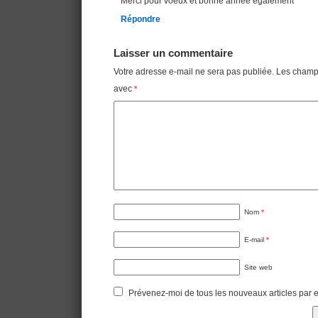
Merci pour voeux et bonne année également
Répondre
Laisser un commentaire
Votre adresse e-mail ne sera pas publiée.
Les champs
avec
*
Nom
*
E-mail
*
Site web
Prévenez-moi de tous les nouveaux articles par e