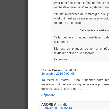
avoir publié la photo, il était normal d’an
de chasteté masculine
’ soit également su
Afin de m’excuser de l’imbroglio que j’
— et qui n’est pas sans m’amuser — voici
de torture en question.
Ceinture de chasteté ma
Cette ceinture d’aspect médiéval dat
victorienne.
Elle est en plaques de fer et empêch
sexuelles actives que passives.
Répondre
Pierre Pinsonnault
dit :
26 octobre 2016 à 07h05
:o) Merci M. Martel. Et pour montrer notre re
maintenant cliquer sur la cinquième étoile proposée
de votre texte. Et bon retour ! (o:
Répondre
ANDRE Alain
dit :
1 janvier 2019 à 15h14