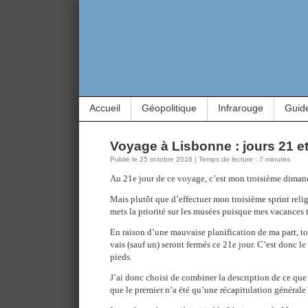
Accueil
Géopolitique
Infrarouge
Guid
Voyage à Lisbonne : jours 21 e
Publié le 25 octobre 2016 | Temps de lecture : 7 minutes
Au 21e jour de ce voyage, c’est mon troisième diman
Mais plutôt que d’effectuer mon troisième sprint religi
mets la priorité sur les musées puisque mes vacances ti
En raison d’une mauvaise planification de ma part, tou
vais (sauf un) seront fermés ce 21e jour. C’est donc le
pieds.
J’ai donc choisi de combiner la description de ce que 
que le premier n’a été qu’une récapitulation général