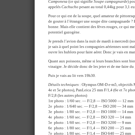
Camponesa
(ce qui signifie
Soupe campagnarde
) po
appelés
Cachucho
pesant au total 0,44kg pour 3,1 eu
Pour ce qui est de la soupe, quel amateur de pittoresqu
de gouter à l’étranger une soupe dite campagnarde ? E
bonne. Mais elle contient des fèves rouges, ce qui me f
potentiel gazogène.
Je prends l’avion dans la nuit de mardi à mercredi (n
je sais à quel point les compagnies aériennes sont m
ouvre les hublots pour faire aérer. Donc je vais en ma
Quant aux poissons, même si leurs branchies sont bien
vinaigre. Je décide donc de les jeter et de me faire du
Puis je vais au lit vers 19h30.
Détails techniques
: Olympus OM-D e-m5, objectifs 
4e et 5e photos), PanLeica 25 mm F/1,4 (6e et 7e ph
F/2,8 (les autres photos)
1re photo : 1/60 sec. — F/2,8 — ISO 5000 — 12 mm
2e photo : 1/640 sec. — F/2,8 — ISO 200 — 34 mm
3e photo : 1/80 sec. — F/2,8 — ISO 1000 — 14 mm
4e photo : 1/60 sec. — F/2,8 — ISO 320 — 14 mm
5e photo : 1/60 sec. — F/2,8 — ISO 3200 — 9 mm
6e photo : 1/80 sec. — F/1,4 — ISO 200 — 25 mm
7e photo : 1/80 sec. — F/1,4 — ISO 640 — 25 mm