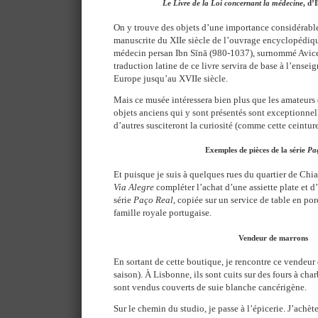
Le Livre de la Loi concernant la médecine
, d’
On y trouve des objets d’une importance considérable
manuscrite du XIIe siècle de l’ouvrage encyclopédiqu
médecin persan Ibn Sīnā (980-1037), surnommé Avic
traduction latine de ce livre servira de base à l’ense
Europe jusqu’au XVIIe siècle.
Mais ce musée intéressera bien plus que les amateurs
objets anciens qui y sont présentés sont exceptionne
d’autres susciteront la curiosité (comme cette ceintur
Exemples de pièces de la série
Pa
Et puisque je suis à quelques rues du quartier de Chi
Via Alegre
compléter l’achat d’une assiette plate et d’
série
Paço Real
, copiée sur un service de table en po
famille royale portugaise.
Vendeur de marrons
En sortant de cette boutique, je rencontre ce vendeur 
saison). À Lisbonne, ils sont cuits sur des fours à char
sont vendus couverts de suie blanche cancérigène.
Sur le chemin du studio, je passe à l’épicerie. J’ach