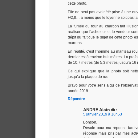
cette photo.
Elle ne peut pas avoir été prise à une o
F/2,8… à moins que le foyer ne soit pas l
La fumée du four au charbon fait illusi
réaliser que l’acheteur et le vendeur son
dépit du fait que le sujet de cette photo e
marrons.
En réalité, c’est l’homme au manteau roug
dernier est à environ huit mètres. La pro
de 10,7 mètres (de 5,3 mètres jusqu’à 16 
Ce qui explique que la photo soit nette 
jusqu’à la plaque de rue.
Bravo pour votre sens aigu de l’observa
année 2019.
Répondre
ANDRE Alain
dit :
5 janvier 2019 à 16h53
Bonsoir,
Désolé pour ma réponse tardive
réponse mais pris par mes acti