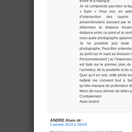
écrire m’a manqué.
Je ne comprends pas bien la fa
« foyer ». Pour moi, en optiq
d’intersection des rayon
perpendiculaire passant par le c
détermine la distance focal
distance entre ce point et le cent
nous autre photographe appelons
Je ne possède pas toute l
photographe. Peut-être entendez
au point sur le sujet au blouson
Personnellement j’ai l’impressi
est faite sur le premier plan d
l’acheteur, de la poubelle et du 
Quoi qu’il en soit, cette photo es
netteté me convient tout à fa
qu’elle manque de profondeur 
Merci de nous donner de telles 
Cordialement
Alain Andrré
ANDRE Alain
dit :
5 janvier 2019 à 16h55