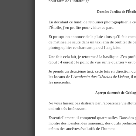
pour faire de l’infrarouge.
Dans les Jardins de l’Étoil
En décidant ce lundi de retourner photographier la cr
l’Étoile, j’en profite pour visiter ce parc.
Et puisqu’on annonce de la pluie alors qu’il fait enco
de matinée, je saute dans un taxi afin de profiter de c
photographier ce charmant parc à l’anglaise.
Une fois cela fait, je retourne à la basilique. J’en prof
(cout : 4 euros) : le point de vue sur le quartier y est 
Je prends un deuxième taxi, cette fois en direction d
les locaux de l’
Academia das Ciências de Lisboa
, il
les mercredis.
Aperçu du musée de Géolog
Ne vous laissez pas distraire par l’apparence vieillott
endroit très intéressant.
Essentiellement, il comprend quatre salles. Dans des 
montre des fossiles, des minéraux, des outils préhisto
crânes des ancêtres évolutifs de l’homme.