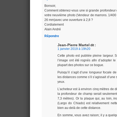
Bonsoir,
Comment obtenez-vous une si grande profondeur
votre neuvième photo (Vendeur de marrons. 1/400
26 mm)avec une ouverture à 2,8 ?
Cordialement
Alain André
Répondre
Jean-Pierre Martel
dit :
1 janvier 2019 à 19h20
Cette photo est publiée pleine largeur. S
l’image ont été rognés afin d’adopter le 
plupart des photos sur ce bogue.
Puisqu’il s’agit d’une longueur focale 
les distances comme s’il s’agissait d’une
yeux.
L’acheteur est à environ cinq mètres de dis
la profondeur de champ serait seulement
7,3 mètres). Or la plaque qui, au loin, i
(Largo do Chiado) est relativement nette
bien au-delà de cette distance.
En somme, vous avez raison; il y a quel