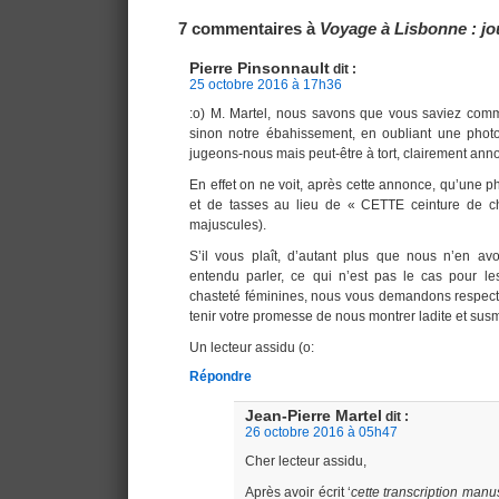
Navigation
7 commentaires à
Voyage à Lisbonne : jou
Pierre Pinsonnault
dit :
25 octobre 2016 à 17h36
:o) M. Martel, nous savons que vous saviez comme
sinon notre ébahissement, en oubliant une photo
jugeons-nous mais peut-être à tort, clairement ann
En effet on ne voit, après cette annonce, qu’une ph
et de tasses au lieu de « CETTE ceinture de c
majuscules).
S’il vous plaît, d’autant plus que nous n’en av
entendu parler, ce qui n’est pas le cas pour le
chasteté féminines, nous vous demandons respect
tenir votre promesse de nous montrer ladite et sus
Un lecteur assidu (o:
Répondre
Jean-Pierre Martel
dit :
26 octobre 2016 à 05h47
Cher lecteur assidu,
Après avoir écrit ‘
cette transcription manus