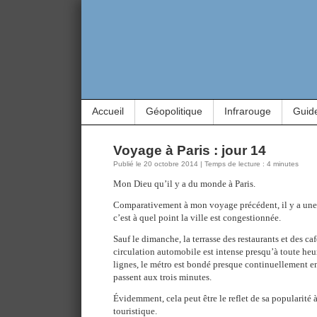
Accueil
Géopolitique
Infrarouge
Guid
Voyage à Paris : jour 14
Publié le 20 octobre 2014 | Temps de lecture : 4 minutes
Mon Dieu qu’il y a du monde à Paris.
Comparativement à mon voyage précédent, il y a une 
c’est à quel point la ville est congestionnée.
Sauf le dimanche, la terrasse des restaurants et des ca
circulation automobile est intense presqu’à toute heur
lignes, le métro est bondé presque continuellement en 
passent aux trois minutes.
Évidemment, cela peut être le reflet de sa popularité à
touristique.