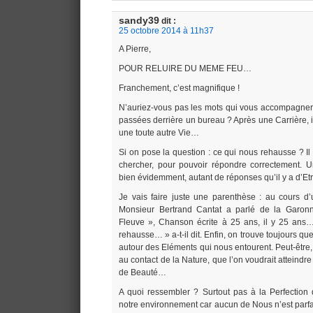
sandy39
dit :
25 octobre 2014 à 11h37
A Pierre,
POUR RELUIRE DU MEME FEU…
Franchement, c’est magnifique !
N’auriez-vous pas les mots qui vous accompagner
passées derrière un bureau ? Après une Carrière, il
une toute autre Vie…
Si on pose la question : ce qui nous rehausse ? Il 
chercher, pour pouvoir répondre correctement. Un
bien évidemment, autant de réponses qu’il y a d’E
Je vais faire juste une parenthèse : au cours d
Monsieur Bertrand Cantat a parlé de la Garon
Fleuve », Chanson écrite à 25 ans, il y 25 ans…
rehausse… » a-t-il dit. Enfin, on trouve toujours qu
autour des Eléments qui nous entourent. Peut-être,
au contact de la Nature, que l’on voudrait atteindr
de Beauté…
A quoi ressembler ? Surtout pas à la Perfection
notre environnement car aucun de Nous n’est parfai