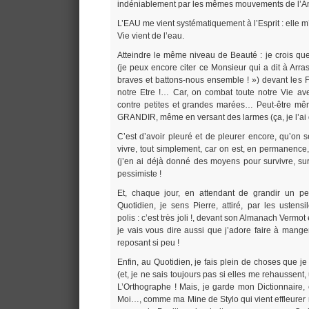
indéniablement par les mêmes mouvements de l
L’EAU me vient systématiquement à l’Esprit : elle m’
Vie vient de l’eau.
Atteindre le même niveau de Beauté : je crois qu
(je peux encore citer ce Monsieur qui a dit à Arra
braves et battons-nous ensemble ! ») devant les F
notre Etre !… Car, on combat toute notre Vie av
contre petites et grandes marées… Peut-être 
GRANDIR, même en versant des larmes (ça, je l’ai d
C’est d’avoir pleuré et de pleurer encore, qu’on 
vivre, tout simplement, car on est, en permanence
(j’en ai déjà donné des moyens pour survivre, sur
pessimiste !
Et, chaque jour, en attendant de grandir un p
Quotidien, je sens Pierre, attiré, par les ustens
polis : c’est très joli !, devant son Almanach Vermot 
je vais vous dire aussi que j’adore faire à mang
reposant si peu !
Enfin, au Quotidien, je fais plein de choses que je
(et, je ne sais toujours pas si elles me rehaussent,
L’Orthographe ! Mais, je garde mon Dictionnaire
Moi…, comme ma Mine de Stylo qui vient effleurer 