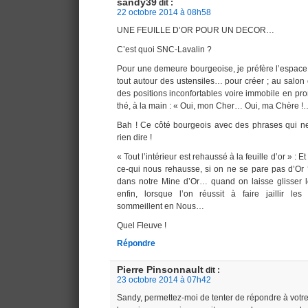
sandy39
dit :
22 octobre 2014 à 08h58
UNE FEUILLE D’OR POUR UN DECOR…
C’est quoi SNC-Lavalin ?
Pour une demeure bourgeoise, je préfère l’espace 
tout autour des ustensiles… pour créer ; au salon
des positions inconfortables voire immobile en pr
thé, à la main : « Oui, mon Cher… Oui, ma Chère !
Bah ! Ce côté bourgeois avec des phrases qui ne
rien dire !
« Tout l’intérieur est rehaussé à la feuille d’or » : 
ce-qui nous rehausse, si on ne se pare pas d’Or
dans notre Mine d’Or… quand on laisse glisser 
enfin, lorsque l’on réussit à faire jaillir le
sommeillent en Nous…
Quel Fleuve !
Répondre
Pierre Pinsonnault
dit :
23 octobre 2014 à 07h42
Sandy, permettez-moi de tenter de répondre à votr