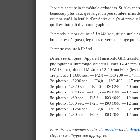
Je visite ensuite la cathédrale orthodoxe St-Alexandre
beaucoup plus haut que large, un peu sombre, mais de 
est rehaussé à la feuille d’or. Après que j’y ai pris q
qu’il est interdit d’y photographier.
Je prends le repas du soir à
La Maison
, située sur le 
brochettes d’agneau, légumes et verre de rouge pour 
Je rentre ensuite à l’hôtel.
Détails techniques
: Appareil Panasonic GH1 transform
photographie infrarouge, objectif Lumix 14-42 mm II
OM-D e-m5, objectif M.Zuiko 12-40 mm F/2,8 (les au
1re photo : 1/1600 sec. — F/2,8 — ISO 200 — 17 m
2e photo : 1/3200 sec. — F/4,0 — ISO 400 — 17 m
3e photo : 1/320 sec. — F/5,6 — ISO 200 — 40 mm
4e photo : 1/640 sec. — F/5,6 — ISO 200 — 12 mm
5e photo : 1/60 sec. — F/5,6 — ISO 4000 — 12 mm
6e photo : 1/80 sec. — F/2,8 — ISO 1000 — 12 mm
7e photo : 1/1250 sec. — F/2,8 — ISO 200 — 27 m
8e photo : 1/80 sec. — F/2,8 — ISO 2000 — 12 mm
Pour lire les comptes-rendus du
premier
ou du
deux
cliquer sur l’hyperlien approprié.