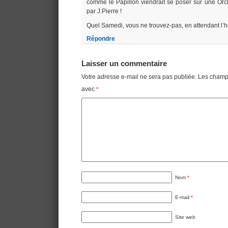
comme le Papillon viendrait se poser sur une Orc
par J.Pierre !
Quel Samedi, vous ne trouvez-pas, en attendant l’h
Répondre
Laisser un commentaire
Votre adresse e-mail ne sera pas publiée.
Les champs
avec
*
Nom
*
E-mail
*
Site web