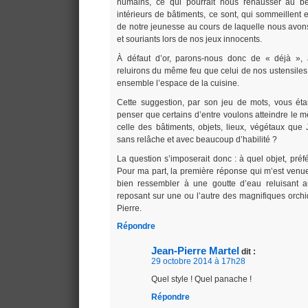
humains, ce qui pourrait nous rehausser au be
intérieurs de bâtiments, ce sont, qui sommeillent 
de notre jeunesse au cours de laquelle nous avons
et souriants lors de nos jeux innocents.
À défaut d’or, parons-nous donc de « déjà », 
reluirons du même feu que celui de nos ustensiles f
ensemble l’espace de la cuisine.
Cette suggestion, par son jeu de mots, vous ét
penser que certains d’entre voulons atteindre le
celle des bâtiments, objets, lieux, végétaux que
sans relâche et avec beaucoup d’habilité ?
La question s’imposerait donc : à quel objet, pré
Pour ma part, la première réponse qui m’est venue f
bien ressembler à une goutte d’eau reluisant au
reposant sur une ou l’autre des magnifiques orch
Pierre.
Répondre
Jean-Pierre Martel
dit :
29 octobre 2014 à 17h28
Quel style ! Quel panache !
Répondre