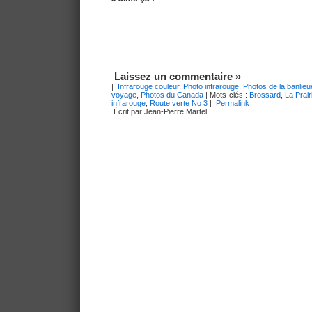
Laissez un commentaire »
|
Infrarouge couleur
,
Photo infrarouge
,
Photos de la banlie
voyage
,
Photos du Canada
| Mots-clés :
Brossard
,
La Prair
infrarouge
,
Route verte No 3
|
Permalink
Écrit par Jean-Pierre Martel