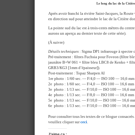
Le long du lac de la Citièr
Après avoir franchi la rivière Saint-Jacques, la Route
en direction sud pour atteindre le lac de la Citière do
La pointe sud du lac est à trois-cents mètres du centre
aurons un aperçu au dernier texte de cette série).
(À suivre)
Détails techniques
: Sigma DP1 infrarouge à spectre 
Pré-traitement : filtres Fuchsia pour Foveon (filtre b
jaunâtre B+W 061 + filtre bleu LBC8 de Kenko + filtre
GRB3/KG3 [1mm d’épaisseur]).
Post-traitement : Topaz Sharpen AI
1re photo : 1/60 sec. — F/4,0 — ISO 100 — 16,6 mm
2e photo : 1/60 sec. — F/4,0 — ISO 100 — 16,6 mm
3e photo : 1/13 sec. — F/10,0 — ISO 100 — 16,6 m
4e photo : 1/13 sec. — F/8,0 — ISO 100 — 16,6 mm
5e photo : 1/13 sec. — F/10,0 — ISO 100 — 16,6 m
6e photo : 1/13 sec. — F/10,0 — ISO 100 — 16,6 m
Pour consulter tous les textes de ce blogue consacrés 
veuillez cliquer sur
ceci
.
J’aime ça :