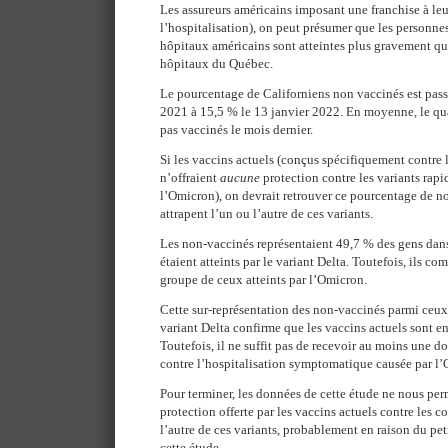
Les assureurs américains imposant une franchise à leu
l’hospitalisation), on peut présumer que les personne
hôpitaux américains sont atteintes plus gravement qu
hôpitaux du Québec.
Le pourcentage de Californiens non vaccinés est pas
2021 à 15,5 % le 13 janvier 2022. En moyenne, le qua
pas vaccinés le mois dernier.
Si les vaccins actuels (conçus spécifiquement contre 
n’offraient
aucune
protection contre les variants rapi
l’Omicron), on devrait retrouver ce pourcentage de n
attrapent l’un ou l’autre de ces variants.
Les non-vaccinés représentaient 49,7 % des gens dan
étaient atteints par le variant Delta. Toutefois, ils c
groupe de ceux atteints par l’Omicron.
Cette sur-représentation des non-vaccinés parmi ceux 
variant Delta confirme que les vaccins actuels sont en
Toutefois, il ne suffit pas de recevoir au moins une d
contre l’hospitalisation symptomatique causée par l
Pour terminer, les données de cette étude ne nous per
protection offerte par les vaccins actuels contre les 
l’autre de ces variants, probablement en raison du pe
cette étude.