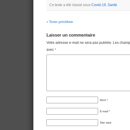
Ce texte a été classé sous
Covid-19
,
Santé
.
« Textes précédents
Navigation
Laisser un commentaire
Votre adresse e-mail ne sera pas publiée.
Les champs
avec
*
Nom
*
E-mail
*
Site web