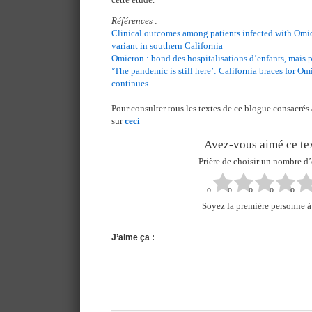
Références
:
Clinical outcomes among patients infected with Om
variant in southern California
Omicron : bond des hospitalisations d’enfants, mais 
‘The pandemic is still here’: California braces for Om
continues
Pour consulter tous les textes de ce blogue consacrés
sur
ceci
Avez-vous aimé ce tex
Prière de choisir un nombre d’
Soyez la première personne à 
J’aime ça :