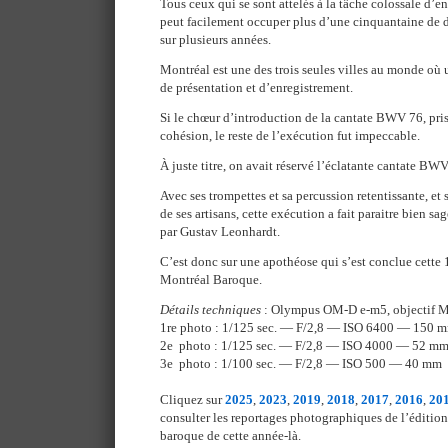
Tous ceux qui se sont attelés à la tâche colossale d’e
peut facilement occuper plus d’une cinquantaine de 
sur plusieurs années.
Montréal est une des trois seules villes au monde où u
de présentation et d’enregistrement.
Si le chœur d’introduction de la cantate BWV 76, pris
cohésion, le reste de l’exécution fut impeccable.
À juste titre, on avait réservé l’éclatante cantate BWV
Avec ses trompettes et sa percussion retentissante, et
de ses artisans, cette exécution a fait paraitre bien sa
par Gustav Leonhardt.
C’est donc sur une apothéose qui s’est conclue cette 
Montréal Baroque.
Détails techniques
: Olympus OM-D e-m5, objectif 
1re photo : 1/125 sec. — F/2,8 — ISO 6400 — 150 
2e photo : 1/125 sec. — F/2,8 — ISO 4000 — 52 m
3e photo : 1/100 sec. — F/2,8 — ISO 500 — 40 mm
Cliquez sur
2025
,
2023
,
2019
,
2018
,
2017
,
2016
,
20
consulter les reportages photographiques de l’éditio
baroque de cette année-là.