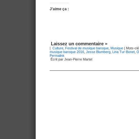
J’aime ça :
Laissez un commentaire »
|
Culture
,
Festival de musique baroque
,
Musique
| Mots-clé
musique baroque 2016
,
Jesse Blumberg
,
Lina Tur-Bonet
,
O
Permalink
Écrit par Jean-Pierre Martel