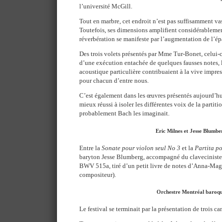
l’université McGill.
Tout en marbre, cet endroit n’est pas suffisamment va
Toutefois, ses dimensions amplifient considérablemen
réverbération se manifeste par l’augmentation de l’ép
Des trois volets présentés par Mme Tur-Bonet, celui-c
d’une exécution entachée de quelques fausses notes, l
acoustique particulière contribuaient à la vive impres
pour chacun d’entre nous.
C’est également dans les œuvres présentés aujourd’
mieux réussi à isoler les différentes voix de la partit
probablement Bach les imaginait.
Eric Milnes et Jesse Blumbe
Entre la
Sonate pour violon seul No 3
et la
Partita p
baryton Jesse Blumberg, accompagné du claveciniste Er
BWV 515a, tiré d’un petit livre de notes d’Anna-Ma
compositeur).
Orchestre Montréal baroq
Le festival se terminait par la présentation de trois c