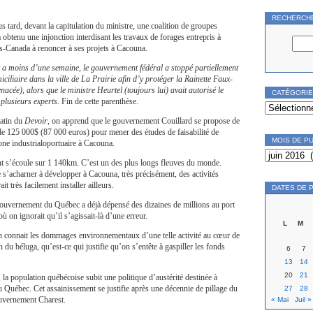
RECHERCH
 tard, devant la capitulation du ministre, une coalition de groupes
 obtenu une injonction interdisant les travaux de forages entrepris à
s-Canada à renoncer à ses projets à Cacouna.
 y a moins d’une semaine, le gouvernement fédéral a stoppé partiellement
iliaire dans la ville de La Prairie afin d’y protéger la Rainette Faux-
nacée), alors que le ministre Heurtel (toujours lui) avait autorisé le
CATÉGORI
 plusieurs experts.
Fin de cette parenthèse.
Catégories
matin du
Devoir
, on apprend que le gouvernement Couillard se propose de
 125 000$ (87 000 euros) pour mener des études de faisabilité de
MOIS DE P
one industrialoportuaire à Cacouna.
Mois
de
nt s’écoule sur 1 140km. C’est un des plus longs fleuves du monde.
publication
e s’acharner à développer à Cacouna, très précisément, des activités
t très facilement installer ailleurs.
DATES DE 
ouvernement du Québec a déjà dépensé des dizaines de millions au port
 on ignorait qu’il s’agissait-là d’une erreur.
L
M
 connait les dommages environnementaux d’une telle activité au cœur de
 du béluga, qu’est-ce qui justifie qu’on s’entête à gaspiller les fonds
6
7
13
14
20
21
 la population québécoise subit une politique d’austérité destinée à
du Québec. Cet assainissement se justifie après une décennie de pillage du
27
28
ouvernement Charest.
« Mai
Juil »