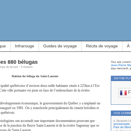
que
Infrarouge
Guides de voyage
Récits de voyage
À
les 880 bélugas
You are curren
Jean-Pierre Ma
Temps de lecture : 5 minutes
day mercredi, j
Habitat du béluga du Saint-Laurent
ON-THE-FL
palité québécoise d’environ deux-mille habitants située à 225km à l’Est
Cette ville portuaire est juste en face de l’embouchure de la rivière
F
e développement économique, le gouvernement du Québec y a implanté un
inauguré en 1981. On y transborde principalement du ciment brésilien et
s québécois.
VOS COMM
s biologistes ont accumulé une importante documentation prouvant que
Jacques L
anniversaire 
ur de la jonction du fleuve Saint-Laurent et de la rivière Saguenay que se
Paix de Mont
élugas du Saint-Laurent.