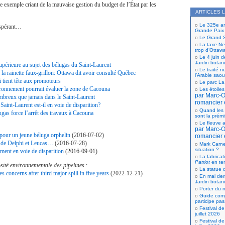
re exemple criant de la mauvaise gestion du budget de l’État par les
ARTICLES 
Le 325e ann
espérant…
Grande Paix
Le Grand S
La taxe Net
trop d’Ottaw
Le 4 juin d
Jardin botan
périeure au sujet des bélugas du Saint-Laurent
Le traité n
la rainette faux-grillon: Ottawa dit avoir consulté Québec
l’Arabie saou
i tient tête aux promoteurs
Le parc La
ironnement pourrait évaluer la zone de Cacouna
Les étoiles
par Marc-Ol
breux que jamais dans le Saint-Laurent
romancier 
Saint-Laurent est-il en voie de disparition?
Quand les 
ugas force l’arrêt des travaux à Cacouna
sont la prém
Le fleuve a
par Marc-Ol
 pour un jeune béluga orphelin
(2016-07-02)
romancier 
 de Delphi et Leucas…
(2016-07-28)
Mark Carne
situation ?
ement en voie de disparition
(2016-09-01)
La fabricat
Patriot
en te
sité environnementale des pipelines
:
La statue d
s concerns after third major spill in five years
(2022-12-21)
En mai der
Jardin botan
Porter du n
Guide comp
participe pas
Festival de
juillet 2026
Festival de