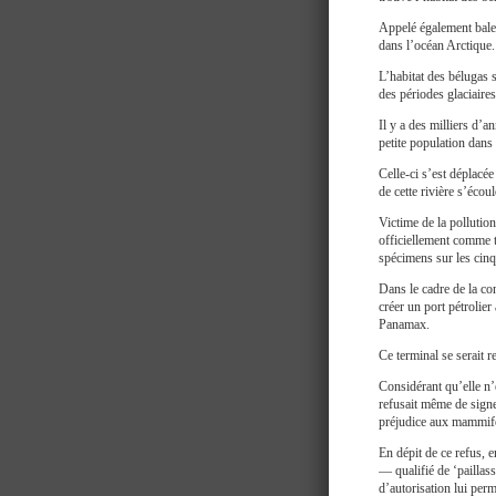
Appelé également bale
dans l’océan Arctique.
L’habitat des bélugas s
des périodes glaciaire
Il y a des milliers d’
petite population dans 
Celle-ci s’est déplacé
de cette rivière s’écou
Victime de la pollution
officiellement comme 
spécimens sur les cin
Dans le cadre de la co
créer un port pétrolie
Panamax.
Ce terminal se serait 
Considérant qu’elle n’
refusait même de signe
préjudice aux mammif
En dépit de ce refus, 
— qualifié de ‘paillas
d’autorisation lui per