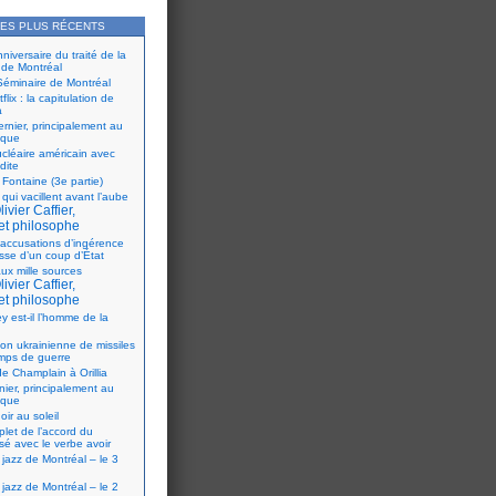
LES PLUS RÉCENTS
iversaire du traité de la
 de Montréal
éminaire de Montréal
flix : la capitulation de
a
ernier, principalement au
ique
ucléaire américain avec
dite
 Fontaine (3e partie)
 qui vacillent avant l’aube
ivier Caffier,
et philosophe
accusations d’ingérence
isse d’un coup d’État
ux mille sources
ivier Caffier,
et philosophe
y est-il l’homme de la
ion ukrainienne de missiles
mps de guerre
e Champlain à Orillia
nier, principalement au
ique
oir au soleil
let de l’accord du
sé avec le verbe avoir
 jazz de Montréal – le 3
 jazz de Montréal – le 2