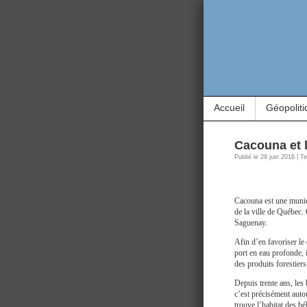
Accueil
Géopoliti
Cacouna et 
Publié le 29 juin 2016 | 
Cacouna est une munici
de la ville de Québec. 
Saguenay.
Afin d’en favoriser l
port en eau profonde, 
des produits forestier
Depuis trente ans, le
c’est précisément auto
trouve l’habitat des b