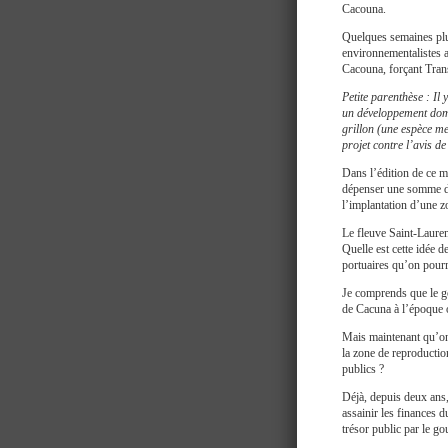
Cacouna.
Quelques semaines plus
environnementalistes a
Cacouna, forçant Tran
Petite parenthèse : Il
un développement domic
grillon (une espèce me
projet contre l’avis de
Dans l’édition de ce 
dépenser une somme de
l’implantation d’une z
Le fleuve Saint-Laure
Quelle est cette idée d
portuaires qu’on pourrai
Je comprends que le g
de Cacuna à l’époque où
Mais maintenant qu’on
la zone de reproduction
publics ?
Déjà, depuis deux ans,
assainir les finances 
trésor public par le g