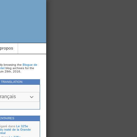
 propos
tly browsing the
Blogue de
rtel
blog archives for the
uin 29th, 2016.
Y TRANSLATION
rançais
ENTAIRES
égaré
dans
Le 325e
du traité de la Grande
réal