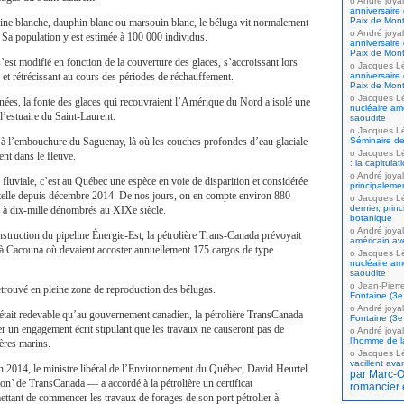
André joyal
anniversaire 
Paix de Mont
ine blanche, dauphin blanc ou marsouin blanc, le béluga vit normalement
André joyal
 Sa population y est estimée à 100 000 individus.
anniversaire 
Paix de Mont
’est modifié en fonction de la couverture des glaces, s’accroissant lors
Jacques L
anniversaire 
s et rétrécissant au cours des périodes de réchauffement.
Paix de Mont
Jacques L
années, la fonte des glaces qui recouvraient l’Amérique du Nord a isolé une
nucléaire amé
l’estuaire du Saint-Laurent.
saoudite
Jacques L
Séminaire de
e à l’embouchure du Saguenay, là où les couches profondes d’eau glaciale
Jacques L
lent dans le fleuve.
: la capitula
André joyal
 fluviale, c’est au Québec une espèce en voie de disparition et considérée
principaleme
telle depuis décembre 2014. De nos jours, on en compte environ 880
Jacques L
dernier, prin
q à dix-mille dénombrés au XIXe siècle.
botanique
André joyal
nstruction du pipeline Énergie-Est, la pétrolière Trans-Canada prévoyait
américain av
r à Cacouna où devaient accoster annuellement 175 cargos de type
Jacques L
nucléaire amé
saoudite
Jean-Pierr
retrouvé en pleine zone de reproduction des bélugas.
Fontaine (3e 
André joyal
était redevable qu’au gouvernement canadien, la pétrolière TransCanada
Fontaine (3e 
r un engagement écrit stipulant que les travaux ne causeront pas de
André joyal
l’homme de la
ères marins.
Jacques L
vacillent ava
en 2014, le ministre libéral de l’Environnement du Québec, David Heurtel
par Marc-Ol
son’ de TransCanada — a accordé à la pétrolière un certificat
romancier 
mettant de commencer les travaux de forages de son port pétrolier à