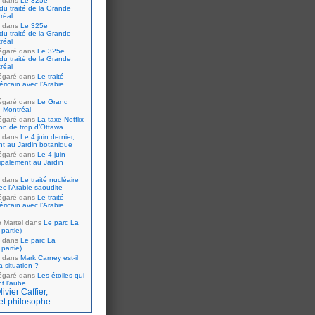
dans
Le 325e
du traité de la Grande
réal
dans
Le 325e
du traité de la Grande
réal
égaré
dans
Le 325e
du traité de la Grande
réal
égaré
dans
Le traité
ricain avec l’Arabie
égaré
dans
Le Grand
 Montréal
égaré
dans
La taxe Netflix
tion de trop d’Ottawa
dans
Le 4 juin dernier,
nt au Jardin botanique
égaré
dans
Le 4 juin
cipalement au Jardin
dans
Le traité nucléaire
ec l’Arabie saoudite
égaré
dans
Le traité
ricain avec l’Arabie
e Martel
dans
Le parc La
partie)
dans
Le parc La
partie)
dans
Mark Carney est-il
 situation ?
égaré
dans
Les étoiles qui
nt l’aube
ivier Caffier,
et philosophe