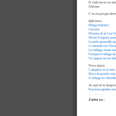
Et voilà encore un aut
Libéraux.
C’en est presque dés
Références
:
Béluga (baleine)
Cacouna
Décision de la Cour Su
Décret d’urgence pour 
La petite grenouille qu
Le ministère de l’Env
Les bélugas moins nom
Pourquoi le béluga du 
Un rapport sur les bél
Parus depuis
:
L’adoption ou la mort
Merci de prendre soin
Le béluga est officiell
Au sujet de la dangero
Keystone pipeline raise
J’aime ça :