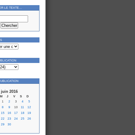
ER LE TEXTE…
ES
UBLICATION
PUBLICATION
juin 2016
M
J
V
S
D
1
2
3
4
5
8
9
10
11
12
15
16
17
18
19
22
23
24
25
26
29
30