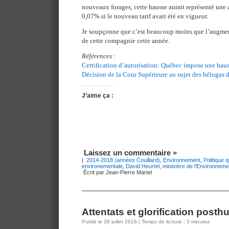
nouveaux forages, cette hausse aurait représenté une
0,07% si le nouveau tarif avait été en vigueur.
Je soupçonne que c’est beaucoup moins que l’augment
de cette compagnie cette année.
Références
:
Certification d’autorisation: Québec impose une hauss
Décision de la Cour Supérieure au sujet des bélugas 
J’aime ça :
Laissez un commentaire »
|
2014-2018 (années Couillard)
,
Environnement
,
Politique 
environementale
,
David Heurtel
,
ministère de l'Environneme
Écrit par Jean-Pierre Martel
Attentats et glorification post
Publié le 28 juillet 2016 | Temps de lecture : 5 minutes