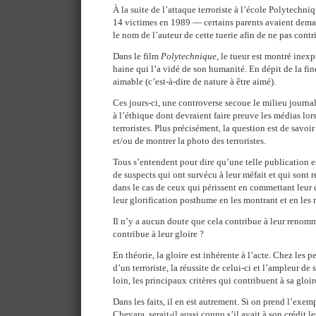
À la suite de l’attaque terroriste à l’école Polytechn
14 victimes en 1989 — certains parents avaient deman
le nom de l’auteur de cette tuerie afin de ne pas cont
Dans le film
Polytechnique
, le tueur est montré inex
haine qui l’a vidé de son humanité. En dépit de la fines
aimable (c’est-à-dire de nature à être aimé).
Ces jours-ci, une controverse secoue le milieu journal
à l’éthique dont devraient faire preuve les médias lors
terroristes. Plus précisément, la question est de savoi
et/ou de montrer la photo des terroristes.
Tous s’entendent pour dire qu’une telle publication es
de suspects qui ont survécu à leur méfait et qui sont 
dans le cas de ceux qui périssent en commettant leur 
leur glorification posthume en les montrant et en le
Il n’y a aucun doute que cela contribue à leur renomm
contribue à leur gloire ?
En théorie, la gloire est inhérente à l’acte. Chez les 
d’un terroriste, la réussite de celui-ci et l’ampleur de
loin, les principaux critères qui contribuent à sa gloir
Dans les faits, il en est autrement. Si on prend l’exe
Chevara, serait-il aussi connu s’il avait à son crédit 