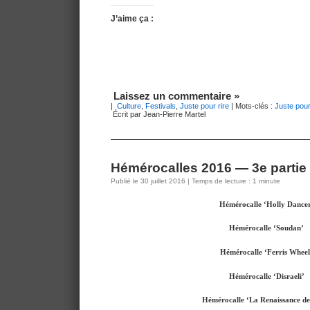
J’aime ça :
Laissez un commentaire »
|
Culture
,
Festivals
,
Juste pour rire
| Mots-clés :
Juste pour
Écrit par Jean-Pierre Martel
Hémérocalles 2016 — 3e partie
Publié le 30 juillet 2016 | Temps de lecture : 1 minute
Hémérocalle ‘Holly Dance
Hémérocalle ‘Soudan’
Hémérocalle ‘Ferris Wheel
Hémérocalle ‘Disraeli’
Hémérocalle ‘La Renaissance de 