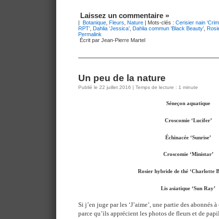
Laissez un commentaire »
|
Botanique
,
Fleurs
,
Nature
| Mots-clés :
Cerisier nain ‘Cri
RPT’
,
Dahlia ‘Jessica’
,
Dahlia commun ‘Black Beauty’
,
Rosie
Permalink
Écrit par Jean-Pierre Martel
Un peu de la nature
Publié le 22 juillet 2016 | Temps de lecture : 1 minute
Séneçon aquatique
Croscomie ‘Lucifer’
Échinacée ‘Sunrise’
Croscomie ‘Ministar’
Rosier hybride de thé ‘Charlotte 
Lis asiatique ‘Sun Ray’
Si j’en juge par les ‘J’aime’, une partie des abonnés à
parce qu’ils apprécient les photos de fleurs et de papi