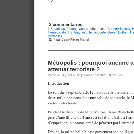
2 commentaires
|
Botanique
,
Fleurs
,
Nature
| Mots-clés :
Country Melody
,
H
Hémérocalle ‘J.S. Gayner’
,
Hémérocalle ‘Queen Esther’
,
Hé
Permalink
Écrit par Jean-Pierre Martel
Métropolis : pourquoi aucune 
attentat terroriste ?
Publié le 24 juillet 2016 | Temps de lecture : 8 minutes
Introduction
Le soir du 4 septembre 2012, la nouvelle première mi
deux-mille partisans dans une salle de spectacle, le Mé
victoire électorale.
Pendant le discours de Mme Marois, Denis Blanchette
père d’une fillette de 4 ans) est tué d’une balle à l’arr
d’empêcher un homme armé de pénétrer par l’entrée de
Déviée, la même balle blesse gravement son collègu