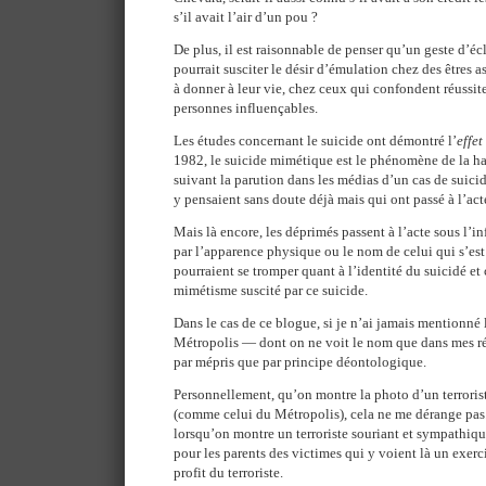
s’il avait l’air d’un pou ?
De plus, il est raisonnable de penser qu’un geste d’éc
pourrait susciter le désir d’émulation chez des êtres 
à donner à leur vie, chez ceux qui confondent réussite
personnes influençables.
Les études concernant le suicide ont démontré l’
effet
1982, le suicide mimétique est le phénomène de la h
suivant la parution dans les médias d’un cas de suici
y pensaient sans doute déjà mais qui ont passé à l’ac
Mais là encore, les déprimés passent à l’acte sous l’i
par l’apparence physique ou le nom de celui qui s’est
pourraient se tromper quant à l’identité du suicidé et 
mimétisme suscité par ce suicide.
Dans le cas de ce blogue, si je n’ai jamais mentionné 
Métropolis — dont on ne voit le nom que dans mes r
par mépris que par principe déontologique.
Personnellement, qu’on montre la photo d’un terroris
(comme celui du Métropolis), cela ne me dérange pas.
lorsqu’on montre un terroriste souriant et sympathiqu
pour les parents des victimes qui y voient là un exer
profit du terroriste.