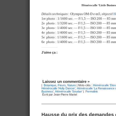
Hémérocalle ‘Little Busines
Détails techniques
: Olympus OM-D e-m5, objectif
H
1re photo : 1/1600 sec. — F/1,5 — ISO 200 — 85 m
2e photo : 1/3200 sec. — F/1,5 — ISO 200 — 85 m
3e photo : 1/4000 sec. — F/1,5 — ISO 100 — 85 m
4e photo : 1/4000 sec. — F/1,5 — ISO 200 — 85 m
5e photo : 1/1600 sec. — F/1,5 — ISO 200 — 85 m
6e photo : 1/4000 sec. — F/1,5 — ISO 200 — 85 m
J’aime ça :
Laissez un commentaire »
|
Botanique
,
Fleurs
,
Nature
| Mots-clés :
Hémérocalle ‘Disra
Hémérocalle ‘Holly Dancer’
,
Hémérocalle ‘La Renaissance de
Business’
,
Hémérocalle ‘Soudan’
|
Permalink
Écrit par Jean-Pierre Martel
Hausse du prix des demandes d