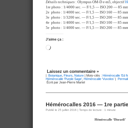
Détails techniques
: Olympus OM-D e-m5, objectif
H
1re photo : 1/4000 sec. — F/1,5 — ISO 200 — 85 m
2e photo : 1/4000 sec. — F/1,5 — ISO 160 — 85 m
3e photo : 1/3200 sec. — F/1,5 — ISO 200 — 85 m
4e photo : 1/4000 sec. — F/1,5 — ISO 100 — 85 m
5e photo : 1/4000 sec. — F/1,5 — ISO 200 — 85 m
J’aime ça :
Chargement…
Laissez un commentaire »
|
Botanique
,
Fleurs
,
Nature
| Mots-clés :
Hémérocalle ‘Ed M
Hémérocalle ‘Purple Sage’
,
Hémérocalle ‘Vuvolos’
|
Permal
Écrit par Jean-Pierre Martel
Hémérocalles 2016 — 1re parti
Publié le 25 juillet 2016 | Temps de lecture : 1 minute
Hémérocalle ‘Disraeli’