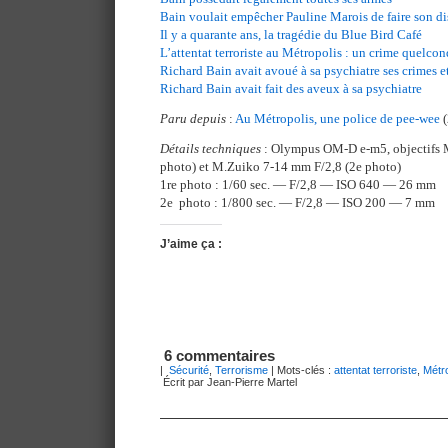
Bain voulait empêcher Pauline Marois de faire son di
Il y a quarante ans, la tragédie du Blue Bird Café
L’attentat terroriste au Métropolis : un crime quelco
Richard Bain avait avoué à sa psychiatre ses crimes e
Richard Bain avait fait des aveux à sa psychiatre
Paru depuis
:
Au Métropolis, une police de pee-wee
(
Détails techniques
: Olympus OM-D e-m5, objectifs 
photo) et M.Zuiko 7-14 mm F/2,8 (2e photo)
1re photo : 1/60 sec. — F/2,8 — ISO 640 — 26 mm
2e photo : 1/800 sec. — F/2,8 — ISO 200 — 7 mm
J’aime ça :
6 commentaires
|
Sécurité
,
Terrorisme
| Mots-clés :
attentat terroriste
,
Métro
Écrit par Jean-Pierre Martel