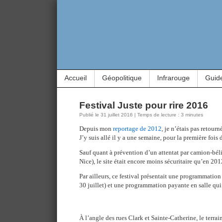
Accueil
Géopolitique
Infrarouge
Guid
Festival Juste pour rire 2016
Publié le 31 juillet 2016 | Temps de lecture : 3 minutes
Depuis mon
reportage de 2012
, je n’étais pas retourn
J’y suis allé il y a une semaine, pour la première fois 
Sauf quant à prévention d’un attentat par camion-béli
Nice), le site était encore moins sécuritaire qu’en 201
Par ailleurs, ce festival présentait une programmation
30 juillet) et une programmation payante en salle qui 
À l’angle des rues Clark et Sainte-Catherine, le terrai