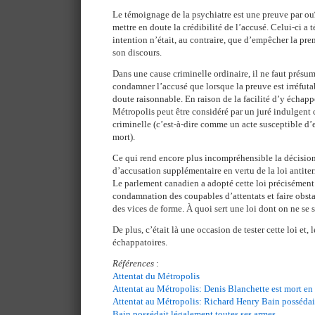
Le témoignage de la psychiatre est une preuve par ouï-
mettre en doute la crédibilité de l’accusé. Celui-ci 
intention n’était, au contraire, que d’empêcher la pr
son discours.
Dans une cause criminelle ordinaire, il ne faut présu
condamner l’accusé que lorsque la preuve est irréfutab
doute raisonnable. En raison de la facilité d’y échappe
Métropolis peut être considéré par un juré indulgen
criminelle (c’est-à-dire comme un acte susceptible d’
mort).
Ce qui rend encore plus incompréhensible la décision
d’accusation supplémentaire en vertu de la loi antite
Le parlement canadien a adopté cette loi précisément p
condamnation des coupables d’attentats et faire obsta
des vices de forme. À quoi sert une loi dont on ne se s
De plus, c’était là une occasion de tester cette loi et, 
échappatoires.
Références
:
Attentat du Métropolis
Attentat au Métropolis: Denis Blanchette est mort en
Attentat au Métropolis: Richard Henry Bain possédai
Bain possédait légalement toutes ses armes