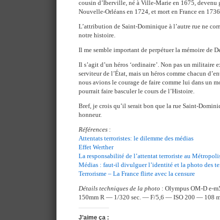
cousin d’Iberville, né à Ville-Marie en 1675, devenu
Nouvelle-Orléans en 1724, et mort en France en 1736
L’attribution de Saint-Dominique à l’autre rue ne corre
notre histoire.
Il me semble important de perpétuer la mémoire de D
Il s’agit d’un héros ‘ordinaire’. Non pas un militaire
serviteur de l’État, mais un héros comme chacun d’ent
nous avions le courage de faire comme lui dans un 
pourrait faire basculer le cours de l’Histoire.
Bref, je crois qu’il serait bon que la rue Saint-Domi
honneur.
Références
:
Attentats terroristes: le dilemme des médias
Effet Werther
La responsabilité de l’attentat terroriste au Métropoli
Médias : faut-il divulguer l’identité et la photo des te
Terrorisme – La France flirte avec la censure
Détails techniques de la photo
: Olympus OM-D e-m5,
150mm R — 1/320 sec. — F/5,6 — ISO 200 — 108 
J’aime ça :