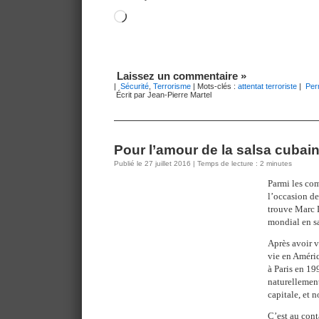
Chargement…
Laissez un commentaire »
|
Sécurité
,
Terrorisme
| Mots-clés :
attentat terroriste
|
Per
Écrit par Jean-Pierre Martel
Pour l’amour de la salsa cubai
Publié le 27 juillet 2016 | Temps de lecture : 2 minutes
Parmi les co
l’occasion de
trouve Marc D
mondial en s
Après avoir v
vie en Amériq
à Paris en 199
naturellement
capitale, et 
C’est au cont