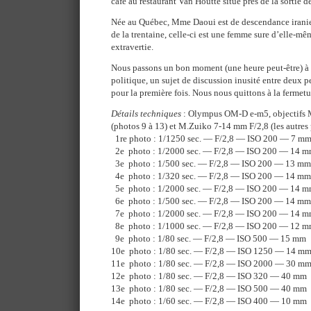
café au restaurant Van Houtte situé près de la sortie de
Née au Québec, Mme Daoui est de descendance irani
de la trentaine, celle-ci est une femme sure d’elle-mê
extravertie.
Nous passons un bon moment (une heure peut-être) à
politique, un sujet de discussion inusité entre deux p
pour la première fois. Nous nous quittons à la fermetu
Détails techniques
: Olympus OM-D e-m5, objectifs 
(photos 9 à 13) et M.Zuiko 7-14 mm F/2,8 (les autres
1re photo : 1/1250 sec. — F/2,8 — ISO 200 — 7 m
2e photo : 1/2000 sec. — F/2,8 — ISO 200 — 14 
3e photo : 1/500 sec. — F/2,8 — ISO 200 — 13 mm
4e photo : 1/320 sec. — F/2,8 — ISO 200 — 14 mm
5e photo : 1/2000 sec. — F/2,8 — ISO 200 — 14 
6e photo : 1/500 sec. — F/2,8 — ISO 200 — 14 mm
7e photo : 1/2000 sec. — F/2,8 — ISO 200 — 14 
8e photo : 1/1000 sec. — F/2,8 — ISO 200 — 12 
9e photo : 1/80 sec. — F/2,8 — ISO 500 — 15 mm
10e photo : 1/80 sec. — F/2,8 — ISO 1250 — 14 m
11e photo : 1/80 sec. — F/2,8 — ISO 2000 — 30 m
12e photo : 1/80 sec. — F/2,8 — ISO 320 — 40 mm
13e photo : 1/80 sec. — F/2,8 — ISO 500 — 40 mm
14e photo : 1/60 sec. — F/2,8 — ISO 400 — 10 mm