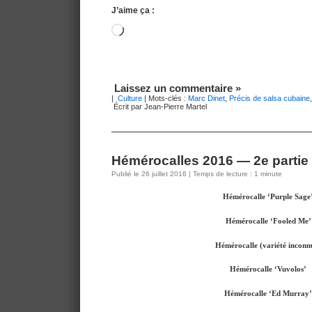
J’aime ça :
Chargement…
Laissez un commentaire »
|
Culture
| Mots-clés :
Marc Dinet
,
Précis de salsa cubaine
Écrit par Jean-Pierre Martel
Hémérocalles 2016 — 2e partie
Publié le 26 juillet 2016 | Temps de lecture : 1 minute
Hémérocalle ‘Purple Sage
Hémérocalle ‘Fooled Me’
Hémérocalle (variété inconn
Hémérocalle ‘Vuvolos’
Hémérocalle ‘Ed Murray’