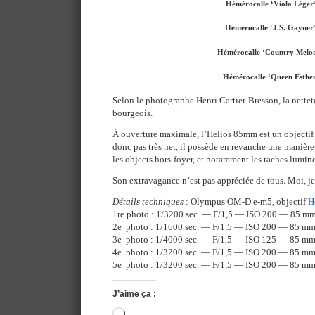
Hémérocalle ‘Viola Léger
Hémérocalle ‘J.S. Gayner
Hémérocalle ‘Country Melo
Hémérocalle ‘Queen Esthe
Selon le photographe Henri Cartier-Bresson, la nettet
bourgeois.
À ouverture maximale, l’Helios 85mm est un objectif i
donc pas très net, il possède en revanche une manière 
les objects hors-foyer, et notamment les taches lumine
Son extravagance n’est pas appréciée de tous. Moi, je
Détails techniques
: Olympus OM-D e-m5, objectif
H
1re photo : 1/3200 sec. — F/1,5 — ISO 200 — 85 m
2e photo : 1/1600 sec. — F/1,5 — ISO 200 — 85 m
3e photo : 1/4000 sec. — F/1,5 — ISO 125 — 85 m
4e photo : 1/3200 sec. — F/1,5 — ISO 200 — 85 m
5e photo : 1/3200 sec. — F/1,5 — ISO 200 — 85 m
J’aime ça :
Chargement…