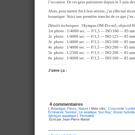
l’occasion. Or ces gens patientent depuis le 5 juin der
Alors, pour mettre fin à leur attente, j’ai effectué réc
botanique. Voici une première tranche de ce que j’en 
Détails techniques
: Olympus OM-D e-m5, objectif H
1re photo : 1/4000 sec. — F/1,5 — ISO 160 — 85 m
2e photo : 1/4000 sec. — F/1,5 — ISO 125 — 85 m
3e photo : 1/4000 sec. — F/1,5 — ISO 100 — 85 m
4e photo : 1/4000 sec. — F/1,5 — ISO 200 — 85 m
5e photo : 1/2500 sec. — F/1,5 — ISO 200 — 85 m
6e photo : 1/4000 sec. — F/1,5 — ISO 100 — 85 m
J’aime ça :
4 commentaires
|
Botanique
,
Fleurs
,
Nature
| Mots-clés :
Croscomie ‘Lucifer
Échinacée ‘Sunrise’
,
Lis asiatique ‘Sun Ray’
,
Rosier hybride 
Séneçon aquatique
|
Permalink
Écrit par Jean-Pierre Martel