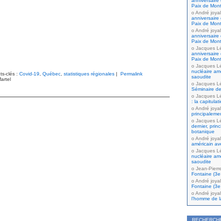
anniversaire 
Paix de Mont
André joyal
anniversaire 
Paix de Mont
André joyal
anniversaire 
Paix de Mont
Jacques L
anniversaire 
Paix de Mont
Jacques L
nucléaire amé
ts-clés :
Covid-19
,
Québec
,
statistiques régionales
|
Permalink
saoudite
artel
Jacques L
Séminaire de
Jacques L
: la capitula
André joyal
principaleme
Jacques L
dernier, prin
botanique
André joyal
américain av
Jacques L
nucléaire amé
saoudite
Jean-Pierr
Fontaine (3e 
André joyal
Fontaine (3e 
André joyal
l’homme de la
RECHERCH