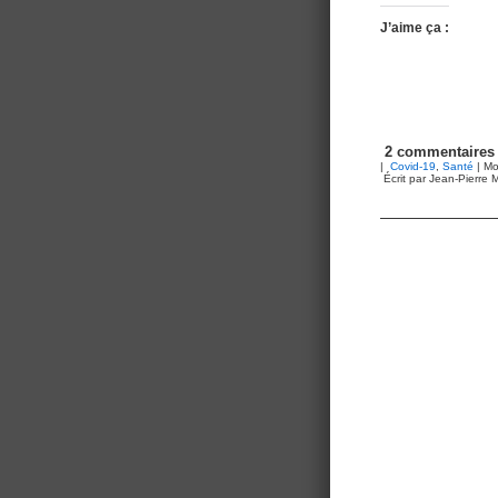
J’aime ça :
2 commentaires
|
Covid-19
,
Santé
| Mo
Écrit par Jean-Pierre M