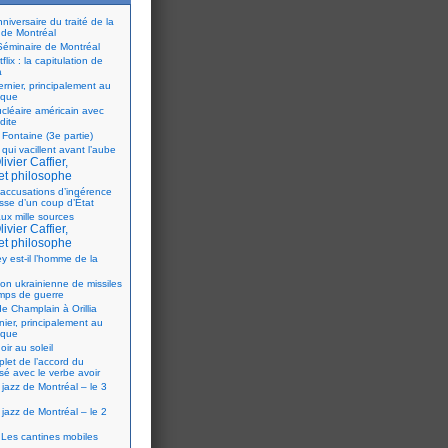
iversaire du traité de la
 de Montréal
éminaire de Montréal
flix : la capitulation de
a
ernier, principalement au
ique
ucléaire américain avec
dite
 Fontaine (3e partie)
 qui vacillent avant l’aube
ivier Caffier,
et philosophe
accusations d’ingérence
isse d’un coup d’État
ux mille sources
ivier Caffier,
et philosophe
y est-il l’homme de la
ion ukrainienne de missiles
mps de guerre
e Champlain à Orillia
nier, principalement au
ique
oir au soleil
let de l’accord du
sé avec le verbe avoir
 jazz de Montréal – le 3
 jazz de Montréal – le 2
Les cantines mobiles