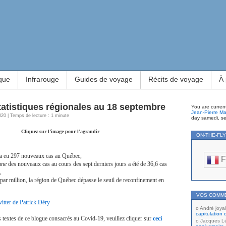
que
Infrarouge
Guides de voyage
Récits de voyage
À
tatistiques régionales au 18 septembre
You are curren
Jean-Pierre Ma
020 | Temps de lecture : 1 minute
day samedi, s
Cliquez sur l’image pour l’agrandir
ON-THE-FL
y a eu 297 nouveaux cas au Québec,
F
nne
des nouveaux cas au cours des sept derniers jours a été de 36,6 cas
,
par million, la région de Québec dépasse le seuil de reconfinement en
VOS COMM
tter de Patrick Déry
André joyal
capitulation 
s textes de ce blogue consacrés au Covid-19, veuillez cliquer sur
ceci
Jacques L