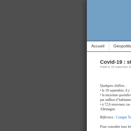
Accueil
Géopoliti
Covid-19 : s
Publié le 19 septembre 2
Quelques chiffres :
• le 18 septembre, il 
• la moyenne
quotidie
par million d’habitants
• à 72,6 nouveaux cas 
Allemagne.
Référence
:
Compte Twi
Pour consulter tous le