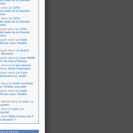
du traité de la Grande
réal
dans
Le 325e
du traité de la Grande
réal
dans
Le 325e
du traité de la Grande
réal
égaré
dans
Le 325e
du traité de la Grande
réal
égaré
dans
Le traité
ricain avec l’Arabie
égaré
dans
Le Grand
 Montréal
égaré
dans
La taxe Netflix
tion de trop d’Ottawa
dans
Le 4 juin dernier,
nt au Jardin botanique
égaré
dans
Le 4 juin
cipalement au Jardin
dans
Le traité nucléaire
ec l’Arabie saoudite
égaré
dans
Le traité
ricain avec l’Arabie
e Martel
dans
Le parc La
partie)
dans
Le parc La
partie)
dans
Mark Carney est-il
 situation ?
ER LE TEXTE…