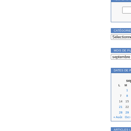
CATÉGORI
Catégories
MOIS DE P
Mois
de
publication
DATES DE 
se
L
M
1
7
8
14
15
21
22
28
29
« Août
Oct 
ARTICLES 