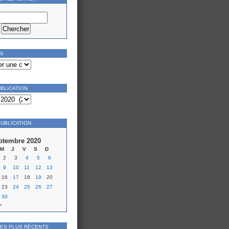
ES
UBLICATION
PUBLICATION
ptembre 2020
M
J
V
S
D
2
3
4
5
6
9
10
11
12
13
16
17
18
19
20
23
24
25
26
27
30
»
LES PLUS RÉCENTS