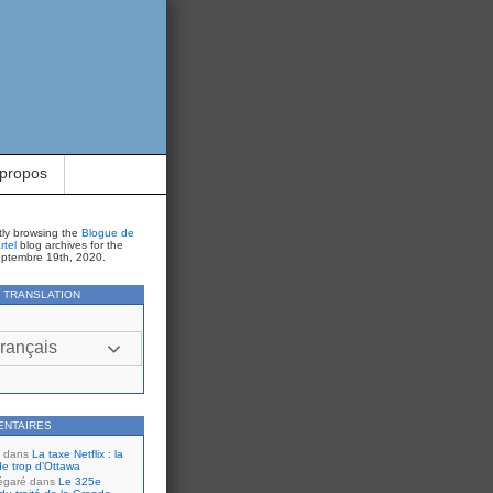
 propos
tly browsing the
Blogue de
rtel
blog archives for the
eptembre 19th, 2020.
Y TRANSLATION
rançais
ENTAIRES
dans
La taxe Netflix : la
de trop d’Ottawa
égaré
dans
Le 325e