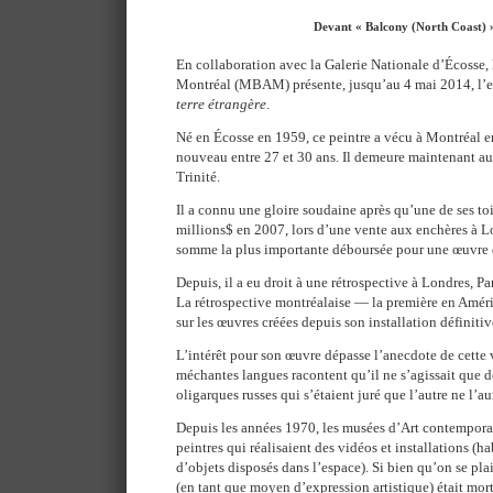
Devant « Balcony (North Coast) 
En collaboration avec la Galerie Nationale d’Écosse,
Montréal (MBAM) présente, jusqu’au 4 mai 2014, l’
terre étrangère
.
Né en Écosse en 1959, ce peintre a vécu à Montréal ent
nouveau entre 27 et 30 ans. Il demeure maintenant au
Trinité.
Il a connu une gloire soudaine après qu’une de ses to
millions$ en 2007, lors d’une vente aux enchères à Lo
somme la plus importante déboursée pour une œuvre d
Depuis, il a eu droit à une rétrospective à Londres, Pa
La rétrospective montréalaise — la première en Amé
sur les œuvres créées depuis son installation définitiv
L’intérêt pour son œuvre dépasse l’anecdote de cette
méchantes langues racontent qu’il ne s’agissait que d
oligarques russes qui s’étaient juré que l’autre ne l’au
Depuis les années 1970, les musées d’Art contemporai
peintres qui réalisaient des vidéos et installations (
d’objets disposés dans l’espace). Si bien qu’on se plai
(en tant que moyen d’expression artistique) était mort