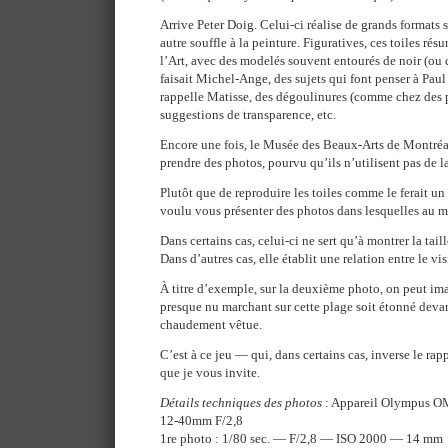
Arrive Peter Doig. Celui-ci réalise de grands formats 
autre souffle à la peinture. Figuratives, ces toiles rés
l’Art, avec des modelés souvent entourés de noir (ou
faisait Michel-Ange, des sujets qui font penser à Pau
rappelle Matisse, des dégoulinures (comme chez des 
suggestions de transparence, etc.
Encore une fois, le Musée des Beaux-Arts de Montréa
prendre des photos, pourvu qu’ils n’utilisent pas de l
Plutôt que de reproduire les toiles comme le ferait un
voulu vous présenter des photos dans lesquelles au mo
Dans certains cas, celui-ci ne sert qu’à montrer la tai
Dans d’autres cas, elle établit une relation entre le vis
À titre d’exemple, sur la deuxième photo, on peut im
presque nu marchant sur cette plage soit étonné devant
chaudement vêtue.
C’est à ce jeu — qui, dans certains cas, inverse le rap
que je vous invite.
Détails techniques des photos
: Appareil Olympus OM
12-40mm F/2,8
1re photo : 1/80 sec. — F/2,8 — ISO 2000 — 14 mm