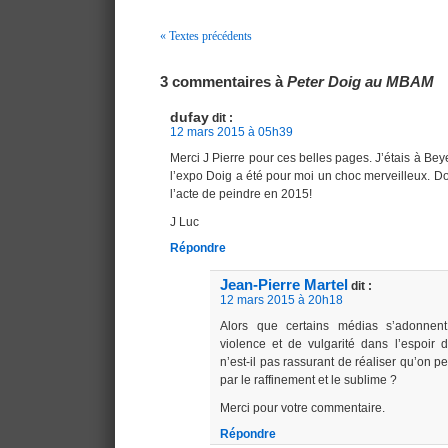
« Textes précédents
Navigation
3 commentaires à
Peter Doig au MBAM
dufay
dit :
12 mars 2015 à 05h39
Merci J Pierre pour ces belles pages. J’étais à Beye
l’expo Doig a été pour moi un choc merveilleux. Doi
l’acte de peindre en 2015!
J Luc
Répondre
Jean-Pierre Martel
dit :
12 mars 2015 à 20h18
Alors que certains médias s’adonne
violence et de vulgarité dans l’espoir d
n’est-il pas rassurant de réaliser qu’on p
par le raffinement et le sublime ?
Merci pour votre commentaire.
Répondre