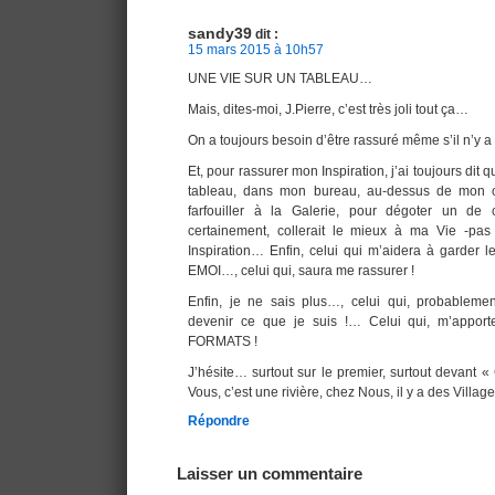
sandy39
dit :
15 mars 2015 à 10h57
UNE VIE SUR UN TABLEAU…
Mais, dites-moi, J.Pierre, c’est très joli tout ça…
On a toujours besoin d’être rassuré même s’il n’y a
Et, pour rassurer mon Inspiration, j’ai toujours dit q
tableau, dans mon bureau, au-dessus de mon ord
farfouiller à la Galerie, pour dégoter un de 
certainement, collerait le mieux à ma Vie -p
Inspiration… Enfin, celui qui m’aidera à garder
EMOI…, celui qui, saura me rassurer !
Enfin, je ne sais plus…, celui qui, probableme
devenir ce que je suis !… Celui qui, m’appo
FORMATS !
J’hésite… surtout sur le premier, surtout devant «
Vous, c’est une rivière, chez Nous, il y a des Villa
Répondre
Laisser un commentaire