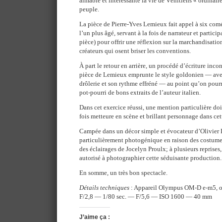
aimable et intéressante la vie de Vénitiens « ordinaire
peuple.
La pièce de Pierre-Yves Lemieux fait appel à six co
l’un plus âgé, servant à la fois de narrateur et partic
pièce) pour offrir une réflexion sur la marchandisation 
créateurs qui osent briser les conventions.
À part le retour en arrière, un procédé d’écriture inc
pièce de Lemieux emprunte le style goldonien — ave
drôlerie et son rythme effréné — au point qu’on pourra
pot-pourri de bons extraits de l’auteur italien.
Dans cet exercice réussi, une mention particulière doit 
fois metteure en scène et brillant personnage dans ce
Campée dans un décor simple et évocateur d’Olivier L
particulièrement photogénique en raison des costumes
des éclairages de Jocelyn Proulx; à plusieurs reprises, 
autorisé à photographier cette séduisante production.
En somme, un très bon spectacle.
Détails techniques
: Appareil Olympus OM-D e-m5, 
F/2,8 — 1/80 sec. — F/5,6 — ISO 1600 — 40 mm
J’aime ça :