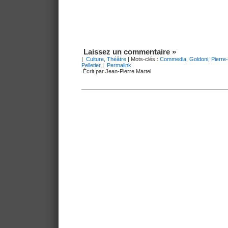
Laissez un commentaire »
|
Culture
,
Théâtre
| Mots-clés :
Commedia
,
Goldoni
,
Pierre
Pelletier
|
Permalink
Écrit par Jean-Pierre Martel