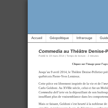
Accueil
Géopolitique
Infrarouge
Guid
Commedia
au Théâtre Denise-Pe
Publié le 19 mars 2014 | Temps de lecture : 2 minutes
Cliquez sur l’image pour l’agr
Jusqu’au 9 avril 2014, le Théâtre Denise-Pelletier pr
québécois Pierre-Yves Lemieux.
Cette pièce est librement inspirée de la vie et de l’œ
Carlo Goldoni. Au XVIIIe siècle, celui-ci fut un Moliè
Commedia dell’arte
en la dépouillant de son burlesqu
insufflant plus de vraisemblance dans les comportemen
Mais ce faisant, Goldoni s’est heurté à la noblesse de