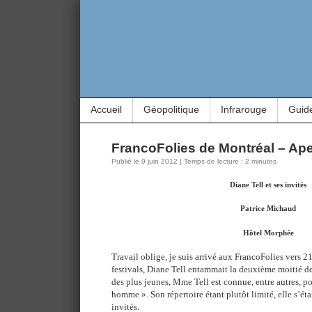
Accueil
Géopolitique
Infrarouge
Guid
FrancoFolies de Montréal – Ap
Publié le 9 juin 2012 | Temps de lecture : 2 minutes
Diane Tell et ses invités
Patrice Michaud
Hôtel Morphée
Travail oblige, je suis arrivé aux FrancoFolies vers 2
festivals, Diane Tell entammait la deuxième moitié d
des plus jeunes, Mme Tell est connue, entre autres, po
homme ». Son répertoire étant plutôt limité, elle s’ét
invités.