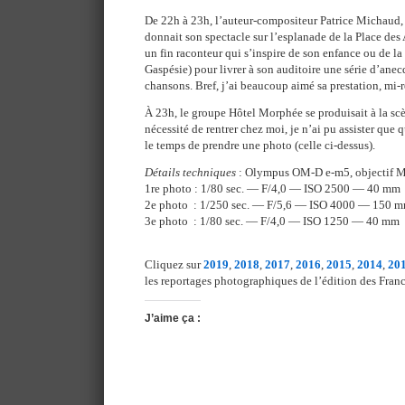
De 22h à 23h, l’auteur-compositeur Patrice Michaud, 
donnait son spectacle sur l’esplanade de la Place des A
un fin raconteur qui s’inspire de son enfance ou de la
Gaspésie) pour livrer à son auditoire une série d’ane
chansons. Bref, j’ai beaucoup aimé sa prestation, mi-
À 23h, le groupe Hôtel Morphée se produisait à la scè
nécessité de rentrer chez moi, je n’ai pu assister que 
le temps de prendre une photo (celle ci-dessus).
Détails techniques
: Olympus OM-D e-m5, objectif 
1re photo : 1/80 sec. — F/4,0 — ISO 2500 — 40 mm
2e photo : 1/250 sec. — F/5,6 — ISO 4000 — 150 
3e photo : 1/80 sec. — F/4,0 — ISO 1250 — 40 mm
Cliquez sur
2019
,
2018
,
2017
,
2016
,
2015
,
2014
,
20
les reportages photographiques de l’édition des Franc
J’aime ça :