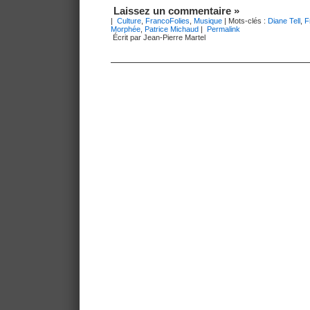
Laissez un commentaire »
|
Culture
,
FrancoFolies
,
Musique
| Mots-clés :
Diane Tell
,
F
Morphée
,
Patrice Michaud
|
Permalink
Écrit par Jean-Pierre Martel