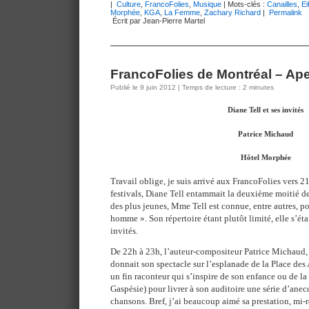
|
Culture
,
FrancoFolies
,
Musique
| Mots-clés :
Canailles
,
Ei
Morphée
,
KGA
,
La Femme
,
Zachary Richard
|
Permalink
Écrit par Jean-Pierre Martel
FrancoFolies de Montréal – Ap
Publié le 9 juin 2012 | Temps de lecture : 2 minutes
Diane Tell et ses invités
Patrice Michaud
Hôtel Morphée
Travail oblige, je suis arrivé aux FrancoFolies vers 2
festivals, Diane Tell entammait la deuxième moitié d
des plus jeunes, Mme Tell est connue, entre autres, po
homme ». Son répertoire étant plutôt limité, elle s’ét
invités.
De 22h à 23h, l’auteur-compositeur Patrice Michaud, 
donnait son spectacle sur l’esplanade de la Place des A
un fin raconteur qui s’inspire de son enfance ou de la
Gaspésie) pour livrer à son auditoire une série d’ane
chansons. Bref, j’ai beaucoup aimé sa prestation, mi-