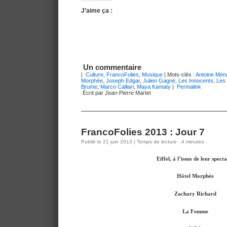
J’aime ça :
Un commentaire
|
Culture
,
FrancoFolies
,
Musique
| Mots-clés :
Antoine Mén
Morphée
,
Joseph Edgar
,
Julien Gagné
,
Les Innocents
,
Les 
Brume
,
Marco Calliari
,
Maya Kamaty
|
Permalink
Écrit par Jean-Pierre Martel
FrancoFolies 2013 : Jour 7
Publié le 21 juin 2013 | Temps de lecture : 4 minutes
Eiffel, à l’issue de leur specta
Hôtel Morphée
Zachary Richard
La Femme