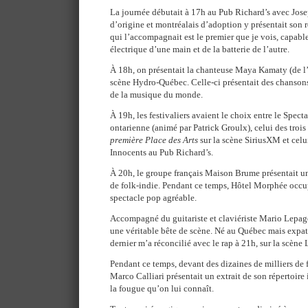
La journée débutait à 17h au Pub Richard’s avec Jos
d’origine et montréalais d’adoption y présentait son r
qui l’accompagnait est le premier que je vois, capable
électrique d’une main et de la batterie de l’autre.
À 18h, on présentait la chanteuse Maya Kamaty (de l’Î
scène Hydro-Québec. Celle-ci présentait des chansons 
de la musique du monde.
À 19h, les festivaliers avaient le choix entre le Spect
ontarienne (animé par Patrick Groulx), celui des tro
première Place des Arts
sur la scène SiriusXM et celu
Innocents au Pub Richard’s.
À 20h, le groupe français Maison Brume présentait un
de folk-indie. Pendant ce temps, Hôtel Morphée occu
spectacle pop agréable.
Accompagné du guitariste et claviériste Mario Lepage
une véritable bête de scène. Né au Québec mais expat
dernier m’a réconcilié avec le rap à 21h, sur la scène 
Pendant ce temps, devant des dizaines de milliers de f
Marco Calliari présentait un extrait de son répertoire
la fougue qu’on lui connaît.