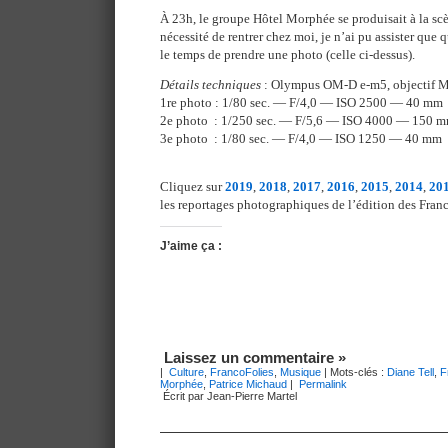
À 23h, le groupe Hôtel Morphée se produisait à la scè
nécessité de rentrer chez moi, je n’ai pu assister que 
le temps de prendre une photo (celle ci-dessus).
Détails techniques
: Olympus OM-D e-m5, objectif 
1re photo : 1/80 sec. — F/4,0 — ISO 2500 — 40 mm
2e photo : 1/250 sec. — F/5,6 — ISO 4000 — 150 
3e photo : 1/80 sec. — F/4,0 — ISO 1250 — 40 mm
Cliquez sur
2019
,
2018
,
2017
,
2016
,
2015
,
2014
,
20
les reportages photographiques de l’édition des Franc
J’aime ça :
Laissez un commentaire »
|
Culture
,
FrancoFolies
,
Musique
| Mots-clés :
Diane Tell
,
F
Morphée
,
Patrice Michaud
|
Permalink
Écrit par Jean-Pierre Martel