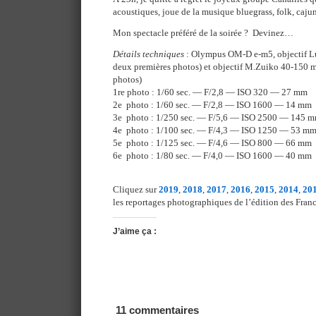
acoustiques, joue de la musique bluegrass, folk, cajun
Mon spectacle préféré de la soirée ? Devinez…
Détails techniques
: Olympus OM-D e-m5, objectif L
deux premières photos) et objectif M.Zuiko 40-150 m
photos)
1re photo : 1/60 sec. — F/2,8 — ISO 320 — 27 mm
2e photo : 1/60 sec. — F/2,8 — ISO 1600 — 14 mm
3e photo : 1/250 sec. — F/5,6 — ISO 2500 — 145 
4e photo : 1/100 sec. — F/4,3 — ISO 1250 — 53 m
5e photo : 1/125 sec. — F/4,6 — ISO 800 — 66 mm
6e photo : 1/80 sec. — F/4,0 — ISO 1600 — 40 mm
Cliquez sur
2019
,
2018
,
2017
,
2016
,
2015
,
2014
,
20
les reportages photographiques de l’édition des Franc
J’aime ça :
11 commentaires