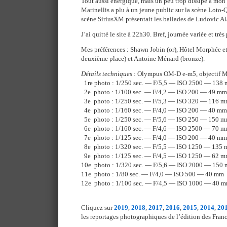
Tout aussi énergique, mais un peu trop dissipé à mon
Marinellis a plu à un jeune public sur la scène Loto-
scène SiriusXM présentait les ballades de Ludovic Al
J’ai quitté le site à 22h30. Bref, journée variée et très
Mes préférences : Shawn Jobin (or), Hôtel Morphée e
deuxième place) et Antoine Ménard (bronze).
Détails techniques
: Olympus OM-D e-m5, objectif 
1re photo : 1/250 sec. — F/5,5 — ISO 2500 — 138
2e photo : 1/100 sec. — F/4,2 — ISO 200 — 49 mm
3e photo : 1/250 sec. — F/5,3 — ISO 320 — 116 
4e photo : 1/160 sec. — F/4,0 — ISO 200 — 40 mm
5e photo : 1/250 sec. — F/5,6 — ISO 250 — 150 
6e photo : 1/160 sec. — F/4,6 — ISO 2500 — 70 
7e photo : 1/125 sec. — F/4,0 — ISO 200 — 40 mm
8e photo : 1/320 sec. — F/5,5 — ISO 1250 — 135
9e photo : 1/125 sec. — F/4,5 — ISO 1250 — 62 
10e photo : 1/320 sec. — F/5,6 — ISO 2000 — 150
11e photo : 1/80 sec. — F/4,0 — ISO 500 — 40 mm
12e photo : 1/100 sec. — F/4,5 — ISO 1000 — 40 
Cliquez sur
2019
,
2018
,
2017
,
2016
,
2015
,
2014
,
20
les reportages photographiques de l’édition des Franc