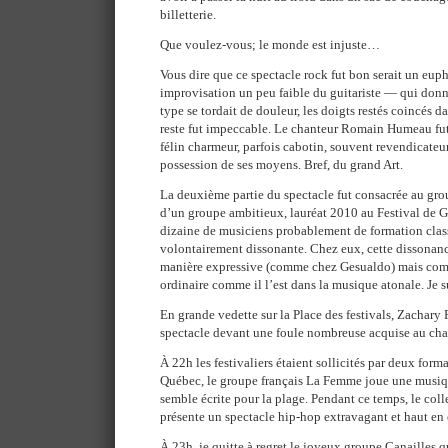
billetterie.
Que voulez-vous; le monde est injuste…
Vous dire que ce spectacle rock fut bon serait un eu
improvisation un peu faible du guitariste — qui donn
type se tordait de douleur, les doigts restés coincés 
reste fut impeccable. Le chanteur Romain Humeau fut 
félin charmeur, parfois cabotin, souvent revendicateur
possession de ses moyens. Bref, du grand Art.
La deuxième partie du spectacle fut consacrée au gro
d’un groupe ambitieux, lauréat 2010 au Festival de G
dizaine de musiciens probablement de formation clas
volontairement dissonante. Chez eux, cette dissonance
manière expressive (comme chez Gesualdo) mais co
ordinaire comme il l’est dans la musique atonale. Je s
En grande vedette sur la Place des festivals, Zachary
spectacle devant une foule nombreuse acquise au chan
À 22h les festivaliers étaient sollicités par deux form
Québec, le groupe français La Femme joue une musiqu
semble écrite pour la plage. Pendant ce temps, le col
présente un spectacle hip-hop extravagant et haut en 
À 23h, je quitte à regret le joyeux groupe Canailles q