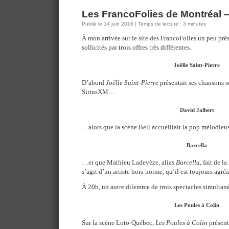
Les FrancoFolies de Montréal —
Publié le 14 juin 2016 | Temps de lecture : 3 minutes
À mon arrivée sur le site des FrancoFolies un peu près 
sollicités par trois offres très différentes.
Joëlle Saint-Pierre
D’abord
Joëlle Saint-Pierre
présentait ses chansons s
SiriusXM…
David Jalbert
…alors que la scène Bell accueillait la pop mélodieu
Barcella
…et que Mathieu Ladevèze, alias
Barcella
, fait de l
s’agit d’un artiste hors-norme, qu’il est toujours agré
À 20h, un autre dilemme de trois spectacles simultané
Les Poules à Colin
Sur la scène Loto-Québec,
Les Poules à Colin
présent