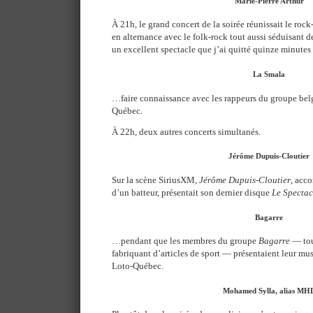
Marie-Pierre Arthur
À 21h, le grand concert de la soirée réunissait le roc
en alternance avec le folk-rock tout aussi séduisant 
un excellent spectacle que j’ai quitté quinze minutes
La Smala
…faire connaissance avec les rappeurs du groupe be
Québec.
À 22h, deux autres concerts simultanés.
Jérôme Dupuis-Cloutier
Sur la scène SiriusXM,
Jérôme Dupuis-Cloutier
, acc
d’un batteur, présentait son dernier disque
Le Spectac
Bagarre
…pendant que les membres du groupe
Bagarre
— tou
fabriquant d’articles de sport — présentaient leur mu
Loto-Québec.
Mohamed Sylla, alias MH