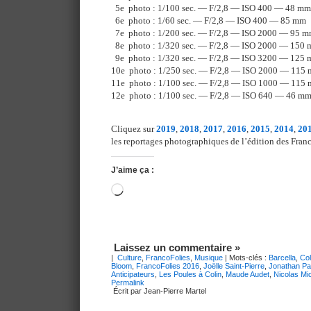
5e photo : 1/100 sec. — F/2,8 — ISO 400 — 48 mm
6e photo : 1/60 sec. — F/2,8 — ISO 400 — 85 mm
7e photo : 1/200 sec. — F/2,8 — ISO 2000 — 95 
8e photo : 1/320 sec. — F/2,8 — ISO 2000 — 150
9e photo : 1/320 sec. — F/2,8 — ISO 3200 — 125
10e photo : 1/250 sec. — F/2,8 — ISO 2000 — 115
11e photo : 1/100 sec. — F/2,8 — ISO 1000 — 115
12e photo : 1/100 sec. — F/2,8 — ISO 640 — 46 m
Cliquez sur
2019
,
2018
,
2017
,
2016
,
2015
,
2014
,
20
les reportages photographiques de l’édition des Franc
J’aime ça :
Chargement…
Laissez un commentaire »
|
Culture
,
FrancoFolies
,
Musique
| Mots-clés :
Barcella
,
Col
Bloom
,
FrancoFolies 2016
,
Joëlle Saint-Pierre
,
Jonathan Pa
Anticipateurs
,
Les Poules à Colin
,
Maude Audet
,
Nicolas Mi
Permalink
Écrit par Jean-Pierre Martel