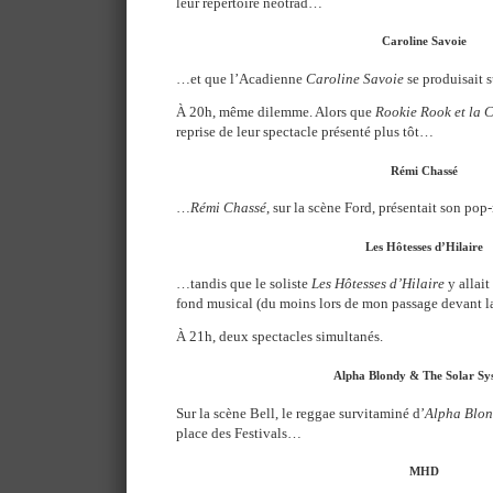
leur répertoire néotrad…
Caroline Savoie
…et que l’Acadienne
Caroline Savoie
se produisait 
À 20h, même dilemme. Alors que
Rookie Rook et la
reprise de leur spectacle présenté plus tôt…
Rémi Chassé
…
Rémi Chassé
, sur la scène Ford, présentait son p
Les Hôtesses d’Hilaire
…tandis que le soliste
Les Hôtesses d’Hilaire
y allait
fond musical (du moins lors de mon passage devant l
À 21h, deux spectacles simultanés.
Alpha Blondy & The Solar Sy
Sur la scène Bell, le reggae survitaminé d’
Alpha Blo
place des Festivals…
MHD