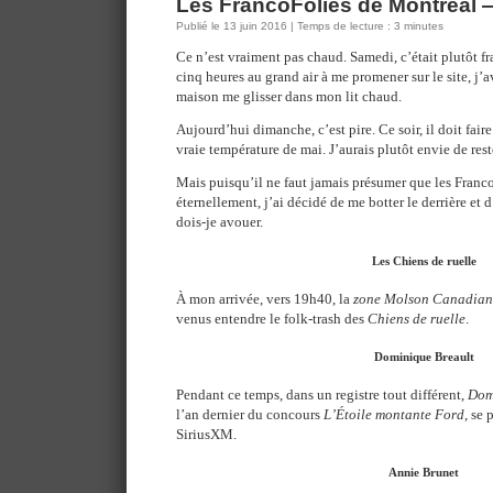
Les FrancoFolies de Montréal —
Publié le 13 juin 2016 | Temps de lecture : 3 minutes
Ce n’est vraiment pas chaud. Samedi, c’était plutôt fra
cinq heures au grand air à me promener sur le site, j’av
maison me glisser dans mon lit chaud.
Aujourd’hui dimanche, c’est pire. Ce soir, il doit fai
vraie température de mai. J’aurais plutôt envie de res
Mais puisqu’il ne faut jamais présumer que les Franc
éternellement, j’ai décidé de me botter le derrière et d
dois-je avouer.
Les Chiens de ruelle
À mon arrivée, vers 19h40, la
zone Molson Canadian
venus entendre le folk-trash des
Chiens de ruelle
.
Dominique Breault
Pendant ce temps, dans un registre tout différent,
Dom
l’an dernier du concours
L’Étoile montante Ford
, se 
SiriusXM.
Annie Brunet