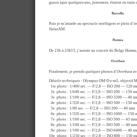
gazon (que quelques-uns, justement, étaient en train 
Barcella
Puis je m’attarde au spectacle intelligent et plein d’i
SiriusXM.
Hamza
De 23h à 23h15, j’assiste au concert du Belge
Hamza
Overbass
Finalement, je prends quelques photos d’
Overbass
av
Détails techniques
: Olympus OM-D e-m5, objectif 
1re photo : 1/400 sec. — F/2,8 — ISO 200 — 120 
2e photo : 1/640 sec. — F/2,8 — ISO 200 — 150 
3e photo : 1/100 sec. — F/2,8 — ISO 3200 — 40 
4e photo : 1/320 sec. — F/2,8 — ISO 500 — 150 
5e photo : 1/80 sec. — F/2,8 — ISO 200 — 40 mm
6e photo : 1/320 sec. — F/2,8 — ISO 1000 — 150
7e photo : 1/100 sec. — F/2,8 — ISO 500 — 43 mm
8e photo : 1/100 sec. — F/2,8 — ISO 500 — 40 mm
9e photo : 1/100 sec. — F/2,8 — ISO 6400 — 40 
10e photo : 1/250 sec. — F/2,8 — ISO 800 — 150 