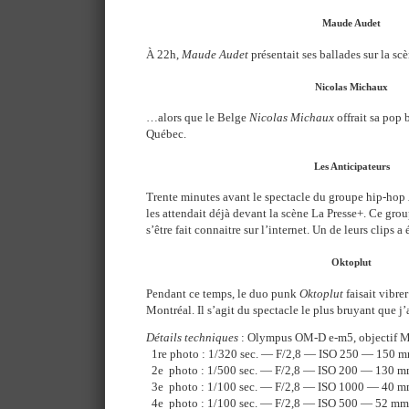
Maude Audet
À 22h,
Maude Audet
présentait ses ballades sur la 
Nicolas Michaux
…alors que le Belge
Nicolas Michaux
offrait sa pop 
Québec.
Les Anticipateurs
Trente minutes avant le spectacle du groupe hip-hop
les attendait déjà devant la scène La Presse+. Ce grou
s’être fait connaitre sur l’internet. Un de leurs clips a
Oktoplut
Pendant ce temps, le duo punk
Oktoplut
faisait vibrer
Montréal. Il s’agit du spectacle le plus bruyant que j
Détails techniques
: Olympus OM-D e-m5, objectif 
1re photo : 1/320 sec. — F/2,8 — ISO 250 — 150 
2e photo : 1/500 sec. — F/2,8 — ISO 200 — 130 
3e photo : 1/100 sec. — F/2,8 — ISO 1000 — 40 
4e photo : 1/100 sec. — F/2,8 — ISO 500 — 52 mm