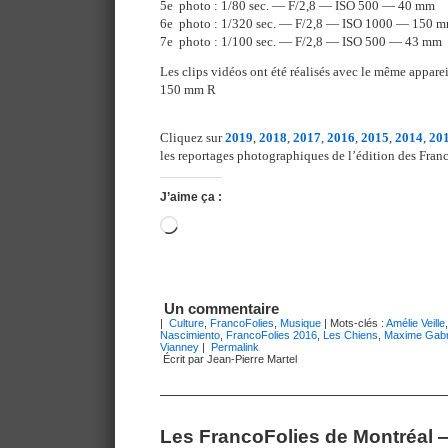
5e photo : 1/80 sec. — F/2,8 — ISO 500 — 40 mm
6e photo : 1/320 sec. — F/2,8 — ISO 1000 — 150 
7e photo : 1/100 sec. — F/2,8 — ISO 500 — 43 mm
Les clips vidéos ont été réalisés avec le même appare
150 mm R
Cliquez sur
2019
,
2018
,
2017
,
2016
,
2015
,
2014
,
20
les reportages photographiques de l’édition des Franc
J’aime ça :
Chargement…
Un commentaire
|
Culture
,
FrancoFolies
,
Musique
| Mots-clés :
Amélie Veille
Nascimiento
,
FrancoFolies 2016
,
Les Chiens
,
Maxime Gabr
Vianney
|
Permalink
Écrit par Jean-Pierre Martel
Les FrancoFolies de Montréal —