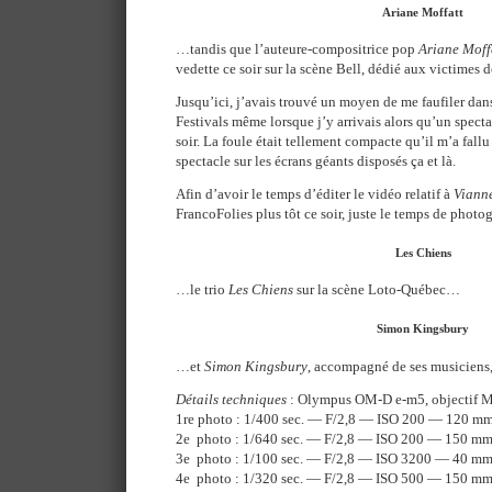
Ariane Moffatt
…tandis que l’auteure-compositrice pop
Ariane Moff
vedette ce soir sur la scène Bell, dédié aux victimes d
Jusqu’ici, j’avais trouvé un moyen de me faufiler dans
Festivals même lorsque j’y arrivais alors qu’un spect
soir. La foule était tellement compacte qu’il m’a fallu
spectacle sur les écrans géants disposés ça et là.
Afin d’avoir le temps d’éditer le vidéo relatif à
Viann
FrancoFolies plus tôt ce soir, juste le temps de phot
Les Chiens
…le trio
Les Chiens
sur la scène Loto-Québec…
Simon Kingsbury
…et
Simon Kingsbury
, accompagné de ses musiciens,
Détails techniques
: Olympus OM-D e-m5, objectif 
1re photo : 1/400 sec. — F/2,8 — ISO 200 — 120 m
2e photo : 1/640 sec. — F/2,8 — ISO 200 — 150 m
3e photo : 1/100 sec. — F/2,8 — ISO 3200 — 40 m
4e photo : 1/320 sec. — F/2,8 — ISO 500 — 150 m