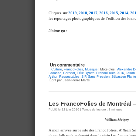
Cliquez sur
2019
,
2018
,
2017
,
2016
,
2015
,
2014
,
20
les reportages photographiques de l’édition des Franc
J’aime ça :
Un commentaire
|
Culture
,
FrancoFolies
,
Musique
| Mots-clés :
Alexandre Dé
Lacasse
,
Corridor
,
Félix Dyotte
,
FrancoFolies 2016
,
Jason
Arthur
,
Respectables
,
S.P. Sans Pression
,
Sébastien Plante
Écrit par Jean-Pierre Martel
Les FrancoFolies de Montréal —
Publié le 12 juin 2016 | Temps de lecture : 3 minutes
William Sévigny
À mon arrivée sur le site des FrancoFolies,
William S
chant folk rock, présenté dans la série
Les Acoustique