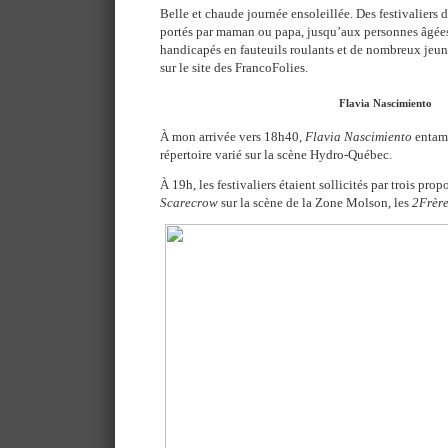
Belle et chaude journée ensoleillée. Des festivaliers
portés par maman ou papa, jusqu’aux personnes âgées
handicapés en fauteuils roulants et de nombreux jeu
sur le site des FrancoFolies.
Flavia Nascimiento
À mon arrivée vers 18h40,
Flavia Nascimiento
entama
répertoire varié sur la scène Hydro-Québec.
À 19h, les festivaliers étaient sollicités par trois pro
Scarecrow
sur la scène de la Zone Molson, les
2Frère