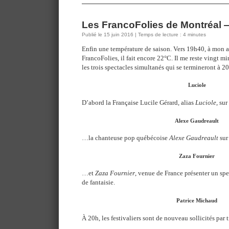
Les FrancoFolies de Montréal —
Publié le 15 juin 2016 | Temps de lecture : 4 minutes
Enfin une température de saison. Vers 19h40, à mon arr
FrancoFolies, il fait encore 22°C. Il me reste vingt mi
les trois spectacles simultanés qui se termineront à 20
Luciole
D’abord la Française Lucile Gérard, alias
Luciole
, su
Alexe Gaudreault
…la chanteuse pop québécoise
Alexe Gaudreault
sur
Zaza Fournier
…et
Zaza Fournier
, venue de France présenter un spe
de fantaisie.
Patrice Michaud
À 20h, les festivaliers sont de nouveau sollicités par 