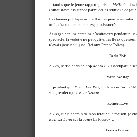
…tandis que le jeune rappeur parisien
MHD
réunissai
enthousiaste assistance parmi celles réunies à ce jour
La clameur publique accueillait les premières notes de
foule chantait en chœur ses grands succès.
Assiégée par une centaine d’amirateurs pendant plus 
spectacle, la vedette ne put quitter les lieux que sous 
n’avais jamais vu jusqu’ici aux FrancoFolies).
Radio Elvis
À 22h, le trio parisien pop
Radio Elvis
occupait la s
Marie-Ève Roy
…pendant que
Marie-Ève Roy
, sur la scène SiriusXM
son premier opus,
Blue Nelson
.
Rednext Level
À 23h, sur le chemin de mon retour à la maison, je cro
Rednext Level
sur la scène La Presse+…
Francis Faubert