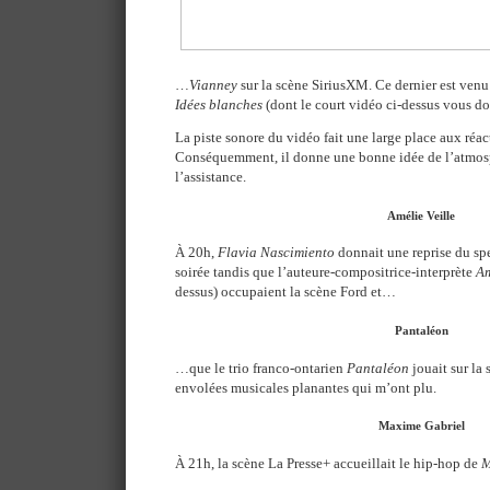
…
Vianney
sur la scène SiriusXM. Ce dernier est ven
Idées blanches
(dont le court vidéo ci-dessus vous do
La piste sonore du vidéo fait une large place aux réac
Conséquemment, il donne une bonne idée de l’atmosp
l’assistance.
Amélie Veille
À 20h,
Flavia Nascimiento
donnait une reprise du sp
soirée tandis que l’auteure-compositrice-interprète
Am
dessus) occupaient la scène Ford et…
Pantaléon
…que le trio franco-ontarien
Pantaléon
jouait sur la
envolées musicales planantes qui m’ont plu.
Maxime Gabriel
À 21h, la scène La Presse+ accueillait le hip-hop de
M