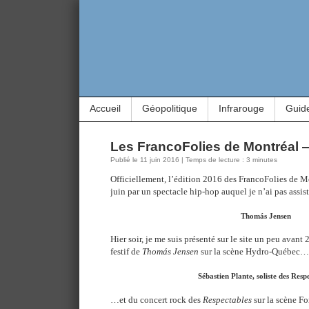
Accueil
Géopolitique
Infrarouge
Guid
Les FrancoFolies de Montréal —
Publié le 11 juin 2016 | Temps de lecture : 3 minutes
Officiellement, l’édition 2016 des FrancoFolies de Mo
juin par un spectacle hip-hop auquel je n’ai pas assist
Thomás Jensen
Hier soir, je me suis présenté sur le site un peu avant 
festif de
Thomás Jensen
sur la scène Hydro-Québec…
Sébastien Plante, soliste des Resp
…et du concert rock des
Respectables
sur la scène Fo