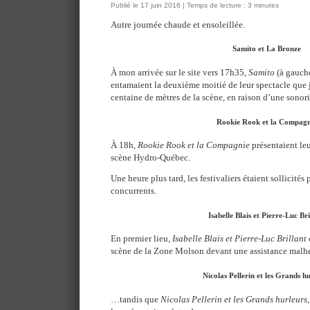
Publié le 17 juin 2016 | Temps de lecture : 3 minutes
Autre journée chaude et ensoleillée.
Samito et La Bronze
À mon arrivée sur le site vers 17h35,
Samito
(à gauch
entamaient la deuxième moitié de leur spectacle que j’
centaine de mètres de la scène, en raison d’une sonor
Rookie Rook et la Compagn
À 18h,
Rookie Rook et la Compagnie
présentaient le
scène Hydro-Québec.
Une heure plus tard, les festivaliers étaient sollicités 
concurrents.
Isabelle Blais et Pierre-Luc Bri
En premier lieu,
Isabelle Blais et Pierre-Luc Brillant
scène de la Zone Molson devant une assistance mal
Nicolas Pellerin et les Grands h
…tandis que
Nicolas Pellerin et les Grands hurleurs