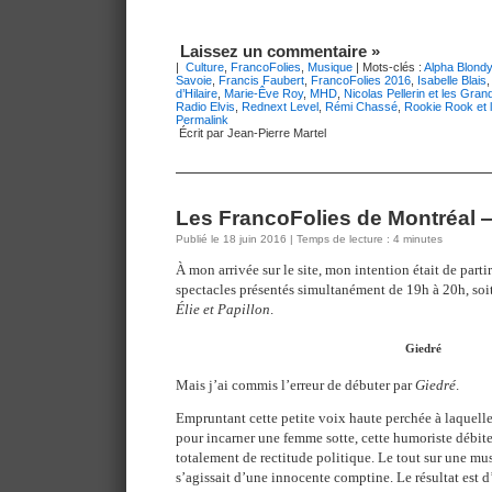
Laissez un commentaire »
|
Culture
,
FrancoFolies
,
Musique
| Mots-clés :
Alpha Blond
Savoie
,
Francis Faubert
,
FrancoFolies 2016
,
Isabelle Blais
d’Hilaire
,
Marie-Êve Roy
,
MHD
,
Nicolas Pellerin et les Gran
Radio Elvis
,
Rednext Level
,
Rémi Chassé
,
Rookie Rook et 
Permalink
Écrit par Jean-Pierre Martel
Les FrancoFolies de Montréal —
Publié le 18 juin 2016 | Temps de lecture : 4 minutes
À mon arrivée sur le site, mon intention était de partir
spectacles présentés simultanément de 19h à 20h, soi
Élie et Papillon
.
Giedré
Mais j’ai commis l’erreur de débuter par
Giedré
.
Empruntant cette petite voix haute perchée à laquell
pour incarner une femme sotte, cette humoriste débi
totalement de rectitude politique. Le tout sur une m
s’agissait d’une innocente comptine. Le résultat est d’