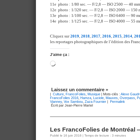
11e photo : 1/80 sec. — F/2,8 — ISO 2500 — 40 m
12e photo : 1/320 sec. — F/2,8 — ISO 2000 — 150
13e photo : 1/100 sec. — F/2,8 — ISO 6400 — 90 
14e photo : 1/125 sec. — F/2,8 — ISO 4000 — 55 
Cliquez sur
2019
,
2018
,
2017
,
2016
,
2015
,
2014
,
20
les reportages photographiques de l’édition des Franc
J’aime ça :
Chargement…
Laissez un commentaire »
|
Culture
,
FrancoFolies
,
Musique
| Mots-clés :
Alexe Gaudr
FrancoFolies 2016
,
Hamza
,
Luciole
,
Mauves
,
Overpass
,
P
Vianney
,
Vox Sambou
,
Zaza Fournier
|
Permalink
Écrit par Jean-Pierre Martel
Les FrancoFolies de Montréal —
Publié le 16 juin 2016 | Temps de lecture : 3 minutes