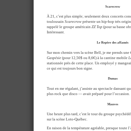
Scarecrow
À 21, c’est plus simple; seulement deux concerts con
toulousain
Scarecrow
présente un hip-hop très origi
rappelé le groupe américain
ZZ Top
(pour sa basse obs
Intéressant.
Le Repère des affamés
Sur mon chemin vers la scène Bell, je me prends une
Gaspésie
(pour 12,50$ ou 8,6€) à la cantine mobile
L
stationnée près de cette place. Un employé y mangeait
ce qui est toujours bon signe.
Dumas
Tout en me régalant, j’assiste au spectacle dansant q
plus rock que disco — avait préparé pour l’occasion.
Mauves
Une heure plus tard, c’est le tour du groupe psychéd
sur la scène Loto-Québec.
En raison de la température agréable, presque toute l’a