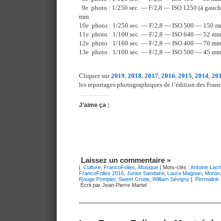
9e photo : 1/250 sec. — F/2,8 — ISO 1250 (à gauche
mm
10e photo : 1/250 sec. — F/2,8 — ISO 500 — 150 
11e photo : 1/100 sec. — F/2,8 — ISO 640 — 52 m
12e photo : 1/160 sec. — F/2,8 — ISO 400 — 70 m
13e photo : 1/100 sec. — F/2,8 — ISO 500 — 45 m
Cliquez sur
2019
,
2018
,
2017
,
2016
,
2015
,
2014
,
20
les reportages photographiques de l’édition des Franc
J’aime ça :
Laissez un commentaire »
|
Culture
,
FrancoFolies
,
Musique
| Mots-clés :
Antoine Lac
FrancoFolies 2016
,
Junior Sandaire
,
Laura Magnan
,
Moran
Rouge Pompier
,
Sweet Crude
,
William Sévigny
|
Permalink
Écrit par Jean-Pierre Martel