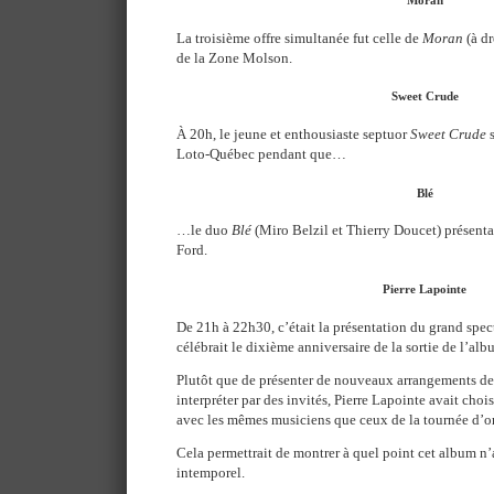
Moran
La troisième offre simultanée fut celle de
Moran
(à dr
de la Zone Molson.
Sweet Crude
À 20h, le jeune et enthousiaste septuor
Sweet Crude
s
Loto-Québec pendant que…
Blé
…le duo
Blé
(Miro Belzil et Thierry Doucet) présenta
Ford.
Pierre Lapointe
De 21h à 22h30, c’était la présentation du grand spect
célébrait le dixième anniversaire de la sortie de l’al
Plutôt que de présenter de nouveaux arrangements de 
interpréter par des invités, Pierre Lapointe avait choi
avec les mêmes musiciens que ceux de la tournée d’or
Cela permettrait de montrer à quel point cet album n’a
intemporel.