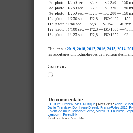
7e photo : 1/250 sec. — F/2,8 — ISO 250 — 150 
8e photo : 1/250 sec. — F/2,8 — ISO 320 — 150 
9e photo : 1/250 sec. — F/2,8 — ISO 200 — 150 
10e photo : 1/250 sec. — F/2,8 — ISO 6400 — 150
11e photo : 1/80 sec. — F/2,8 — ISO 640 — 40 mm
12e photo : 1/100 sec. — F/2,8 — ISO 1600 — 45 
13e photo : 1/125 sec. — F/2,8 — ISO 1250 — 62 
Cliquez sur
2019
,
2018
,
2017
,
2016
,
2015
,
2014
,
20
les reportages photographiques de l’édition des Franc
J’aime ça :
Chargement…
Un commentaire
|
Culture
,
FrancoFolies
,
Musique
| Mots-clés :
Annie Brunet
Daniel Tremblay
,
Dominique Breault
,
FrancoFolies 2016
,
Fr
Chiens de ruelle
,
Mononc' Serge
,
Mordicus
,
Paupière
,
Step
Lambert
|
Permalink
Écrit par Jean-Pierre Martel