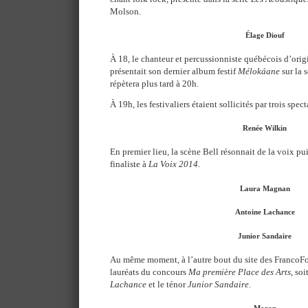
Molson.
Élage Diouf
À 18, le chanteur et percussionniste québécois d’ori
présentait son dernier album festif
Mélokáane
sur la 
répètera plus tard à 20h.
À 19h, les festivaliers étaient sollicités par trois spect
Renée Wilkin
En premier lieu, la scène Bell résonnait de la voix pu
finaliste à
La Voix 2014
.
Laura Magnan
Antoine Lachance
Junior Sandaire
Au même moment, à l’autre bout du site des FrancoFoli
lauréats du concours
Ma première Place des Arts
, soi
Lachance
et le ténor
Junior Sandaire
.