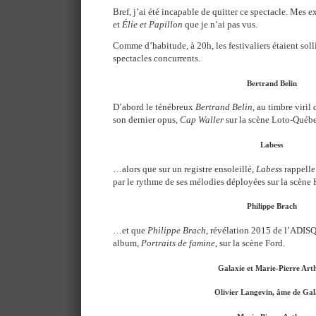
Bref, j’ai été incapable de quitter ce spectacle. Mes 
et
Élie et Papillon
que je n’ai pas vus.
Comme d’habitude, à 20h, les festivaliers étaient solli
spectacles concurrents.
Bertrand Belin
D’abord le ténébreux
Bertrand Belin
, au timbre viril
son dernier opus,
Cap Waller
sur la scène Loto-Qué
Labess
…alors que sur un registre ensoleillé,
Labess
rappelle
par le rythme de ses mélodies déployées sur la scè
Philippe Brach
…et que
Philippe Brach
, révélation 2015 de l’ADISQ
album,
Portraits de famine
, sur la scène Ford.
Galaxie et Marie-Pierre Art
Olivier Langevin, âme de Gal