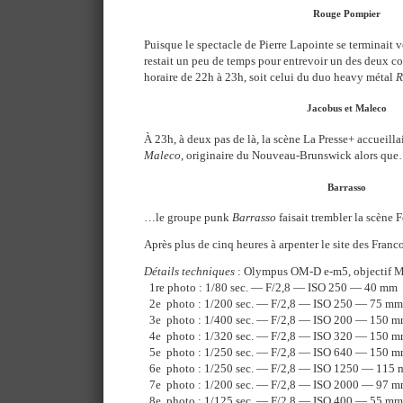
Rouge Pompier
Puisque le spectacle de Pierre Lapointe se terminait 
restait un peu de temps pour entrevoir un des deux co
horaire de 22h à 23h, soit celui du duo heavy métal
R
Jacobus et Maleco
À 23h, à deux pas de là, la scène La Presse+ accueilla
Maleco
, originaire du Nouveau-Brunswick alors qu
Barrasso
…le groupe punk
Barrasso
faisait trembler la scène F
Après plus de cinq heures à arpenter le site des Franco
Détails techniques
: Olympus OM-D e-m5, objectif 
1re photo : 1/80 sec. — F/2,8 — ISO 250 — 40 mm
2e photo : 1/200 sec. — F/2,8 — ISO 250 — 75 mm
3e photo : 1/400 sec. — F/2,8 — ISO 200 — 150 
4e photo : 1/320 sec. — F/2,8 — ISO 320 — 150 
5e photo : 1/250 sec. — F/2,8 — ISO 640 — 150 
6e photo : 1/250 sec. — F/2,8 — ISO 1250 — 115
7e photo : 1/200 sec. — F/2,8 — ISO 2000 — 97 
8e photo : 1/125 sec. — F/2,8 — ISO 400 — 55 mm