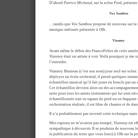
D’abord
Patrice Michaud
, sur la scène Ford, présen
Vox Sambou
…tandis que
Vox Sambou
propose de nouveau sur la
musique métissée présentée à 18h.
Vianney
Avant même le début des FrancoFolies de cette année,
Vianney
était un artiste à voir. Voilà pourquoi je me s
l’entendre.
Vianney Bruneau (c’est son nom) joue seul sur scène.
déployer un écrin orchestral, il prend quelques insta
échantillon musical qu’il fait jouer en boucle par un 
Cet échantillon devient alors un des accompagnements
suite pour tous les autres instruments qui lui sont néc
échantillonnée nait en tapant du pied ou en frappant s
orchestration réalisée, il est libre de chanter et de dan
Il n’a probablement pas inventé cette technique mais i
Mes espions ne m’avaient pas trompé;
Viannay
est ef
sympathique à découvrir. Il se produira de nouveau le
la publication du texte que vous lisez) à 19h sur la p