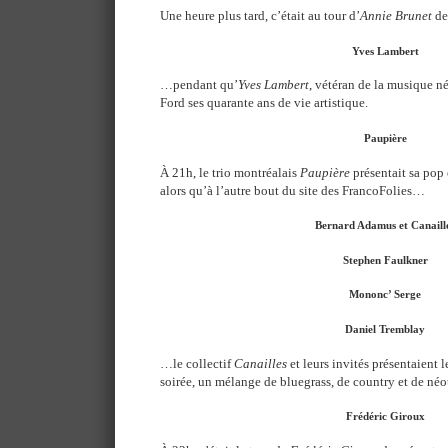
Une heure plus tard, c’était au tour d’
Annie Brunet
de
Yves Lambert
…pendant qu’
Yves Lambert
, vétéran de la musique né
Ford ses quarante ans de vie artistique.
Paupière
À 21h, le trio montréalais
Paupière
présentait sa pop 
alors qu’à l’autre bout du site des FrancoFolies…
Bernard Adamus et Canaill
Stephen Faulkner
Mononc’ Serge
Daniel Tremblay
…le collectif
Canailles
et leurs invités présentaient l
soirée, un mélange de bluegrass, de country et de néo
Frédéric Giroux