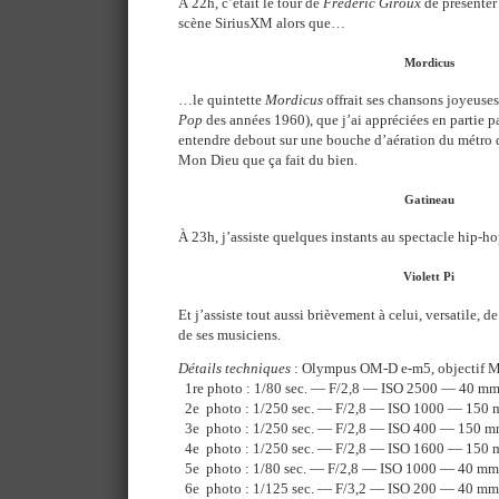
À 22h, c’était le tour de
Frédéric Giroux
de présenter
scène SiriusXM alors que…
Mordicus
…le quintette
Mordicus
offrait ses chansons joyeuses
Pop
des années 1960), que j’ai appréciées en partie p
entendre debout sur une bouche d’aération du métro qu
Mon Dieu que ça fait du bien.
Gatineau
À 23h, j’assiste quelques instants au spectacle hip-h
Violett Pi
Et j’assiste tout aussi brièvement à celui, versatile, d
de ses musiciens.
Détails techniques
: Olympus OM-D e-m5, objectif 
1re photo : 1/80 sec. — F/2,8 — ISO 2500 — 40 m
2e photo : 1/250 sec. — F/2,8 — ISO 1000 — 150
3e photo : 1/250 sec. — F/2,8 — ISO 400 — 150 
4e photo : 1/250 sec. — F/2,8 — ISO 1600 — 150
5e photo : 1/80 sec. — F/2,8 — ISO 1000 — 40 mm
6e photo : 1/125 sec. — F/3,2 — ISO 200 — 40 mm