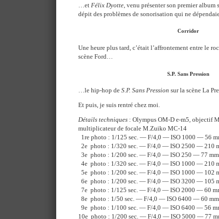
…et
Félix Dyotte
, venu présenter son premier album 
dépit des problèmes de sonorisation qui ne dépendaien
Corridor
Une heure plus tard, c’était l’affrontement entre le r
scène Ford…
S.P. Sans Pression
…le hip-hop de
S.P. Sans Pression
sur la scène La Pre
Et puis, je suis rentré chez moi.
Détails techniques
: Olympus OM-D e-m5, objectif 
multiplicateur de focale M.Zuiko MC-14
1re photo : 1/125 sec. — F/4,0 — ISO 1000 — 56 
2e photo : 1/320 sec. — F/4,0 — ISO 2500 — 210
3e photo : 1/200 sec. — F/4,0 — ISO 250 — 77 mm
4e photo : 1/320 sec. — F/4,0 — ISO 1000 — 210
5e photo : 1/200 sec. — F/4,0 — ISO 1000 — 102
6e photo : 1/200 sec. — F/4,0 — ISO 3200 — 105
7e photo : 1/125 sec. — F/4,0 — ISO 2000 — 60 
8e photo : 1/50 sec. — F/4,0 — ISO 6400 — 60 mm
9e photo : 1/100 sec. — F/4,0 — ISO 6400 — 56 
10e photo : 1/200 sec. — F/4,0 — ISO 5000 — 77 