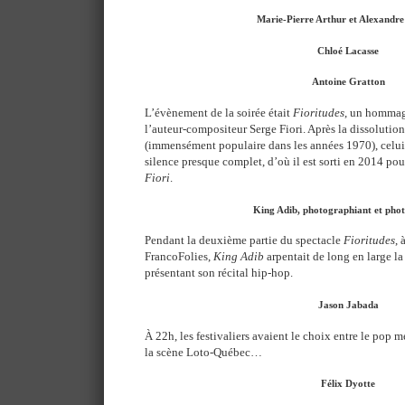
Marie-Pierre Arthur et Alexandre 
Chloé Lacasse
Antoine Gratton
L’évènement de la soirée était
Fioritudes
, un hommage
l’auteur-compositeur Serge Fiori. Après la dissoluti
(immensément populaire dans les années 1970), celui-
silence presque complet, d’où il est sorti en 2014 po
Fiori
.
King Adib, photographiant et pho
Pendant la deuxième partie du spectacle
Fioritudes
, 
FrancoFolies,
King Adib
arpentait de long en large la
présentant son récital hip-hop.
Jason Jabada
À 22h, les festivaliers avaient le choix entre le pop
la scène Loto-Québec…
Félix Dyotte