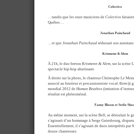
Colectivo
…tandis que les onze musiciens de
Colectivo
faisaie
Québec…
Jonathan Painchaud
…et que
Jonathan Painchaud
séduisait son assistanc
Krismenn & Alem
À 21h, le duo breton
Krismenn & Alem
, sur la scène 
spectacle hip-hop ahurissant.
À droite sur la photo, le chanteur Christophe Le Men
associé au bruiteur et percussionniste vocal
Alem
(à g
mondial 2012 de
Human Beatbox
(imitation d’instru
résultat est phénoménal.
Fanny Bloom et Stefie Sho
Au même moment, sur la scène Bell, se déroulait le gra
s’agissait d’un hommage à Serge Gainsbourg, disparu i
Essentiellement, il s’agissait de duos interprétés pa
douze chanteuses.