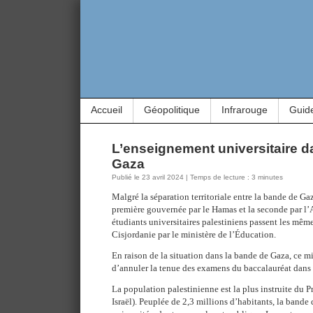
Accueil
Géopolitique
Infrarouge
Guid
L’enseignement universitaire d
Gaza
Publié le 23 avril 2024 | Temps de lecture : 3 minutes
Malgré la séparation territoriale entre la bande de Ga
première gouvernée par le Hamas et la seconde par l’
étudiants universitaires palestiniens passent les mêm
Cisjordanie par le ministère de l’Éducation.
En raison de la situation dans la bande de Gaza, ce mi
d’annuler la tenue des examens du baccalauréat dans t
La population palestinienne est la plus instruite du 
Israël). Peuplée de 2,3 millions d’habitants, la band