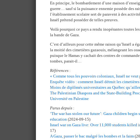
En principe, le bombardement d’une maison d’enseig
guerre… sauf si la puissance ennemie possède des rais
l’établissement scolaire sert de paravent à des activité
Israël prétend posséder de telles preuves.
Voilà pourquoi ce pays a rendu inopérantes toutes l
la bande de Gaza.
C’est d’ailleurs pour cette même raison qu’Israël a é
la moitié des cimetières gazaouis, mélangeant les oss
puisque le Hamas y cachait des centres de commandem
tombes, parait-il…
Références
:
« Comme tous les pouvoirs coloniaux, Israël ne veut
Enquête vidéo : comment Israël détruit les cimetière
Moins de diplômés universitaires au Québec qu’aille
The Palestinian Diaspora and the State-Building Proc
Université en Palestine
Parus depuis
:
‘The war has stolen our future’: Gaza children begin
education
(2024-09-15)
Israel war on Gaza live: Over 11,000 students killed
17)
A Gaza, passer le bac malgré les bombes et la faim
(20