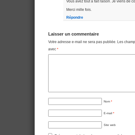
Vous avez tout à fait raison. Je viens de c
Merci mille fois.
Répondre
Laisser un commentaire
Votre adresse e-mail ne sera pas publiée.
Les champs
avec
*
Nom
*
E-mail
*
Site web