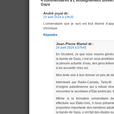
4 commentaires à
L’enseignement univers
Gaza
André joyal
dit :
23 avril 2024 à 23h20
L’universitaire que je suis est tout étonné d’app
chronique.
Répondre
Jean-Pierre Martel
dit :
24 avril 2024 à 07h45
En Occident, ce que nous voyons généra
la bande de Gaza, c’est un sous-prolétaria
la pénurie actuelle d’eau, des gens tellem
à les accueillir chez soi.
Mon texte vise à leur donner un peu de d
Interviewé par Radio-Canada, Tariq-M
d’origine palestinienne qui a refusé ré
rencontrer le secrétaire d’État américain,
Même si la formation universitaire d
effectuée aux États-Unis, il nous présent
proportion importante des membres adulte
la bande de Gaza, y ont fait des études su