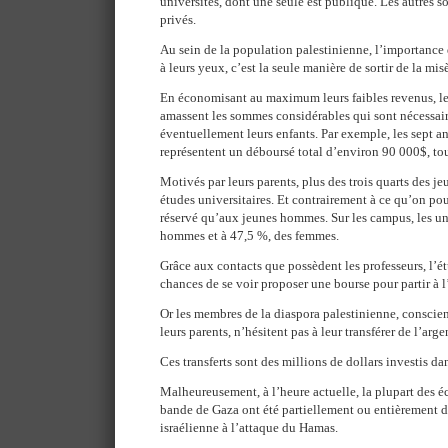
universités, dont une seule est publique. Les autres s
privés.
Au sein de la population palestinienne, l’importance 
à leurs yeux, c’est la seule manière de sortir de la misè
En économisant au maximum leurs faibles revenus, les
amassent les sommes considérables qui sont nécessaire
éventuellement leurs enfants. Par exemple, les sept 
représentent un déboursé total d’environ 90 000$, to
Motivés par leurs parents, plus des trois quarts des je
études universitaires. Et contrairement à ce qu’on pour
réservé qu’aux jeunes hommes. Sur les campus, les uni
hommes et à 47,5 %, des femmes.
Grâce aux contacts que possèdent les professeurs, l’é
chances de se voir proposer une bourse pour partir à l
Or les membres de la diaspora palestinienne, conscient
leurs parents, n’hésitent pas à leur transférer de l’arge
Ces transferts sont des millions de dollars investis d
Malheureusement, à l’heure actuelle, la plupart des éc
bande de Gaza ont été partiellement ou entièrement dé
israélienne à l’attaque du Hamas.