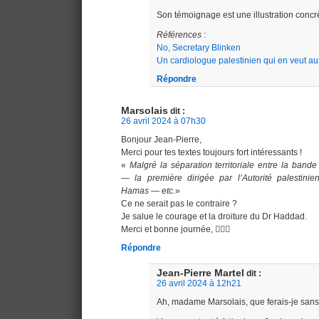
Son témoignage est une illustration conc
Références
:
No, Secretary Blinken
Un cardiologue palestinien qui en veut au
Répondre
Marsolais
dit :
26 avril 2024 à 07h30
Bonjour Jean-Pierre,
Merci pour tes textes toujours fort intéressants !
«
Malgré la séparation territoriale entre la band
— la première dirigée par l’Autorité palestini
Hamas — etc.
»
Ce ne serait pas le contraire ?
Je salue le courage et la droiture du Dr Haddad.
Merci et bonne journée, 🙋🏻‍♀️
Répondre
Jean-Pierre Martel
dit :
26 avril 2024 à 12h21
Ah, madame Marsolais, que ferais-je sans