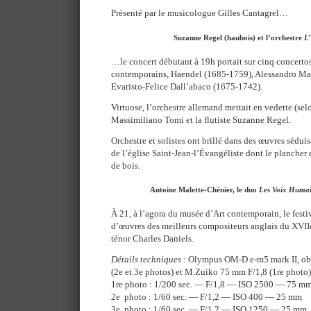
Présenté par le musicologue Gilles Cantagrel…
Suzanne Regel (haubois) et l’orchestre
L
…le concert débutant à 19h portait sur cinq concerto
contemporains, Haendel (1685-1759), Alessandro Mar
Evaristo-Felice Dall’abaco (1675-1742).
Virtuose, l’orchestre allemand mettait en vedette (sel
Massimiliano Tomi et la flutiste Suzanne Regel.
Orchestre et solistes ont brillé dans des œuvres séduis
de l’église Saint-Jean-l’Évangéliste dont le plancher 
de bois.
Antoine Malette-Chénier, le duo
Les Voix Humai
À 21, à l’agora du musée d’Art contemporain, le festiv
d’œuvres des meilleurs compositeurs anglais du XVIIe 
ténor Charles Daniels.
Détails techniques
: Olympus OM-D e-m5 mark II, ob
(2e et 3e photos) et M.Zuiko 75 mm F/1,8 (1re photo)
1re photo : 1/200 sec. — F/1,8 — ISO 2500 — 75 m
2e photo : 1/60 sec. — F/1,2 — ISO 400 — 25 mm
3e photo : 1/60 sec. — F/1,2 — ISO 1250 — 25 mm