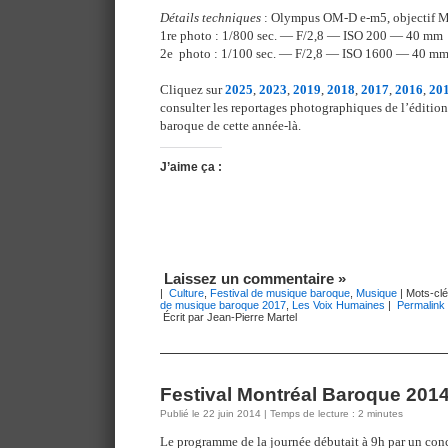
Détails techniques
: Olympus OM-D e-m5, objectif 
1re photo : 1/800 sec. — F/2,8 — ISO 200 — 40 mm
2e photo : 1/100 sec. — F/2,8 — ISO 1600 — 40 m
Cliquez sur
2025
,
2023
,
2019
,
2018
,
2017
,
2016
,
20
consulter les reportages photographiques de l’éditio
baroque de cette année-là.
J’aime ça :
Laissez un commentaire »
|
Culture
,
Festival de musique baroque
,
Musique
| Mots-clé
de musique baroque 2017
,
Les Voix Humaines
|
Permalink
Écrit par Jean-Pierre Martel
Festival Montréal Baroque 2014
Publié le 22 juin 2014 | Temps de lecture : 2 minutes
Le programme de la journée débutait à 9h par un conc