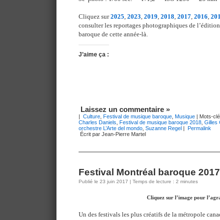
Cliquez sur
2025
,
2023
,
2019
,
2018
,
2017
,
2016
,
20
consulter les reportages photographiques de l’éditio
baroque de cette année-là.
J’aime ça :
Laissez un commentaire »
|
Culture
,
Festival de musique baroque
,
Musique
| Mots-clé
Charles Daniels
,
Festival de musique baroque 2018
,
Gilles
orchestre L’Arte del mondo
,
Suzanne Regel
|
Permalink
Écrit par Jean-Pierre Martel
Festival Montréal baroque 2017 
Publié le 23 juin 2017 | Temps de lecture : 2 minutes
Cliquez sur l’image pour l’agr
Un des festivals les plus créatifs de la métropole can