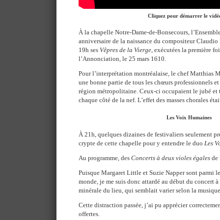
Cliquez pour démarrer le vidé
À la chapelle Notre-Dame-de-Bonsecours, l’Ensemble 
anniversaire de la naissance du compositeur Claudio
19h ses
Vêpres de la Vierge
, exécutées la première foi
l’Annonciation, le 25 mars 1610.
Pour l’interprétation montréalaise, le chef Matthias 
une bonne partie de tous les chœurs professionnels e
région métropolitaine. Ceux-ci occupaient le jubé et t
chaque côté de la nef. L’effet des masses chorales était
Les Voix Humaines
À 21h, quelques dizaines de festivaliers seulement pr
crypte de cette chapelle pour y entendre le duo
Les V
Au programme, des
Concerts à deux violes égales
de 
Puisque Margaret Little et Suzie Napper sont parmi le
monde, je me suis donc attardé au début du concert à
minérale du lieu, qui semblait varier selon la musique
Cette distraction passée, j’ai pu apprécier correcteme
offertes.