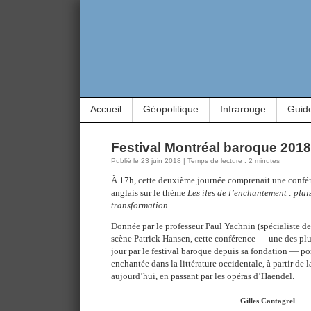
Accueil
Géopolitique
Infrarouge
Guid
Festival Montréal baroque 2018 
Publié le 23 juin 2018 | Temps de lecture : 2 minutes
À 17h, cette deuxième journée comprenait une confé
anglais sur le thème
Les iles de l’enchantement : plai
transformation
.
Donnée par le professeur Paul Yachnin (spécialiste de
scène Patrick Hansen, cette conférence — une des plu
jour par le festival baroque depuis sa fondation — por
enchantée dans la littérature occidentale, à partir de
aujourd’hui, en passant par les opéras d’Haendel.
Gilles Cantagrel