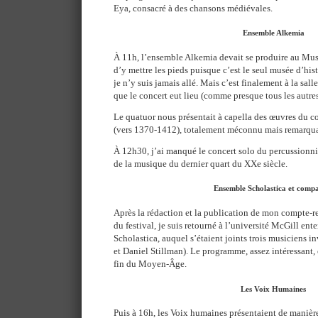
Eya, consacré à des chansons médiévales.
Ensemble Alkemia
À 11h, l’ensemble Alkemia devait se produire au Mus
d’y mettre les pieds puisque c’est le seul musée d’his
je n’y suis jamais allé. Mais c’est finalement à la sal
que le concert eut lieu (comme presque tous les autres
Le quatuor nous présentait à capella des œuvres du 
(vers 1370-1412), totalement méconnu mais remarqua
À 12h30, j’ai manqué le concert solo du percussionni
de la musique du dernier quart du XXe siècle.
Ensemble Scholastica et comp
Après la rédaction et la publication de mon compte-
du festival, je suis retourné à l’université McGill ent
Scholastica, auquel s’étaient joints trois musiciens i
et Daniel Stillman). Le programme, assez intéressant,
fin du Moyen-Âge.
Les Voix Humaines
Puis à 16h, les Voix humaines présentaient de manièr