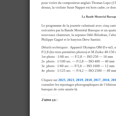
pour violes du compositeur anglais Thomas Lupo (157
dessus, la violiste Susie Napper est hors cadre, ce don
La Bande Montréal Baroq
Le programme de la journée culminait avec cinq cant
exécutées par la Bande Montréal Baroque et un quat
nouveaux chanteurs; la soprano Odéi Bilodeau, l’alto
Philippe Gagné et le baryton Drew Santini.
Détails techniques
: Appareil Olympus OM-D e-m5, o
F/2,8 (les trois premières photos) et M.Zuiko 40-150
1re photo : 1/60 sec. — F/2,8 — ISO 250 — 16 mm
2e photo : 1/100 sec. — F/2,8 — ISO 400 — 40 mm
3e photo : 1/60 sec. — F/5,6 — ISO 1600 — 12 mm
4e photo : 1/125 sec. — F/4,2 — ISO 2500 — 49 m
Cliquez sur
2025
,
2023
,
2019
,
2018
,
2017
,
2016
,
20
consulter les reportages photographiques de l’éditio
baroque de cette année-là.
J’aime ça :