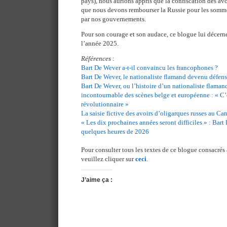
pays), nous aurions appris que la confiscation des avoi
que nous devons rembourser la Russie pour les somm
par nos gouvernements.
Pour son courage et son audace, ce blogue lui décerne 
l’année 2025.
Références
:
Bart De Wever a-t-il convaincu les francophones ?
Bart De Wever, le nationaliste flamand devenu défense
Bart De Wever, ou l’histoire d’un nationaliste flaman
incontournable des scènes belge et européenne : « C’
révolutionnaire »
La saisie fictive des avoirs d’oligarques russes au Ca
« Les dix prochaines années seront difficiles » : Bart 
quelques heures de 2026
Pour consulter tous les textes de ce blogue consacrés 
veuillez cliquer sur
ceci
.
J’aime ça :