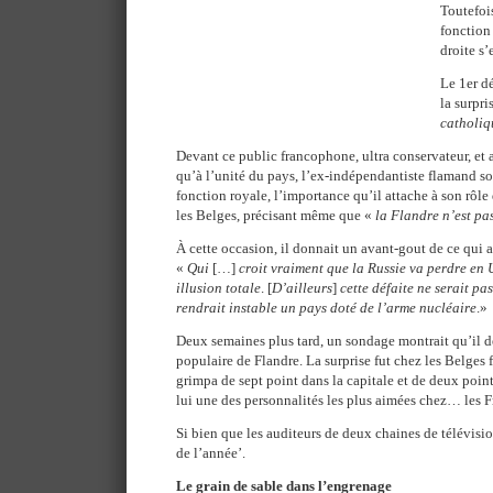
Toutefois
fonction 
droite s’
Le 1er dé
la surpr
catholiq
Devant ce public francophone, ultra conservateur, et 
qu’à l’unité du pays, l’ex-indépendantiste flamand so
fonction royale, l’importance qu’il attache à son rôle
les Belges, précisant même que «
la Flandre n’est pa
À cette occasion, il donnait un avant-gout de ce qui al
«
Qui
[…]
croit vraiment que la Russie va perdre en 
illusion totale
. [
D’ailleurs
]
cette défaite ne serait pa
rendrait instable un pays doté de l’arme nucléaire
.»
Deux semaines plus tard, un sondage montrait qu’il de
populaire de Flandre. La surprise fut chez les Belges
grimpa de sept point dans la capitale et de deux point
lui une des personnalités les plus aimées chez… les 
Si bien que les auditeurs de deux chaines de télévisi
de l’année’.
Le grain de sable dans l’engrenage