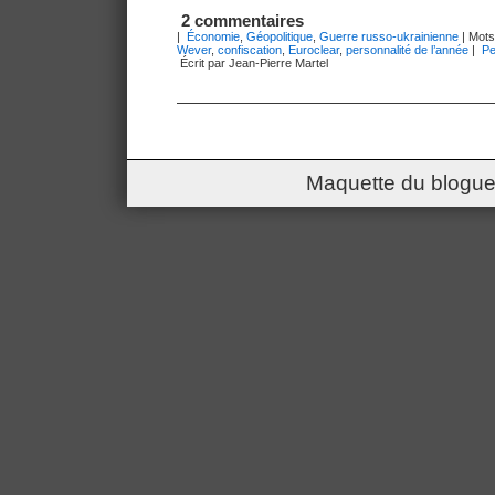
2 commentaires
|
Économie
,
Géopolitique
,
Guerre russo-ukrainienne
| Mots
Wever
,
confiscation
,
Euroclear
,
personnalité de l’année
|
Pe
Écrit par Jean-Pierre Martel
Maquette du blogue 