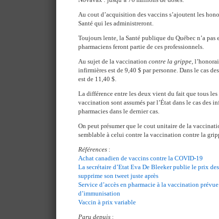
Au cout d’acquisition des vaccins s’ajoutent les hono
Santé qui les administreront.
Toujours lente, la Santé publique du Québec n’a pas e
pharmaciens feront partie de ces professionnels.
Au sujet de la vaccination
contre la grippe
, l’honora
infirmières est de 9,40 $ par personne. Dans le cas de
est de 11,40 $.
La différence entre les deux vient du fait que tous les f
vaccination sont assumés par l’État dans le cas des inf
pharmacies dans le dernier cas.
On peut présumer que le cout unitaire de la vaccinati
semblable à celui contre la vaccination contre la grip
Références
:
Achat canadien de vaccins contre la COVID-19
La secrétaire d’Etat Eva De Bleeker publie le prix de
supprime son tweet juste après
Service d’accès en pharmacie à la vaccination prév
d’immunisation
Vaccin à prix variable
Paru depuis
: