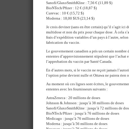
Sanofi/GlaxoSmithKline : 7,56 € (11,89 $)
BioNTech/Pfizer : 12 € (18,87 $)
Curevac : 10 € (15,72 $)
Moderna : 18,00 $US (23,14 $)
Je crois deviner (sans en être certain) qu’il s’agit ici 
multidose et non du prix pour chaque dose. À cela s
frais d’expédition variables d’un pays à l’autre, selon
fabrication du vaccin.
Le gouvernement canadien a pris un certain nombre d’
ententes d’approvisionnement stipulent que l’achat e
l’approbation du vaccin par Santé Canada.
En d’autres mots, si le vaccin ne reçoit jamais l’auto
l’option prise devient nulle et Ottawa ne paiera rien 
Au moment où ces lignes sont écrites, le gouverneme
ententes avec les fournisseurs suivants :
AstraZeneca : 20 millions de doses
Johnson & Johnson : jusqu’à 38 millions de doses
Sanofi/GlaxoSmithKline : jusqu’à 72 millions de dos
BioNTech/Pfizer : jusqu’à 76 millions de doses
Medicago : jusqu’à 76 millions de doses
Moderna : jusqu’à 56 millions de doses
Novavax : jusqu’à 76 millions de doses.