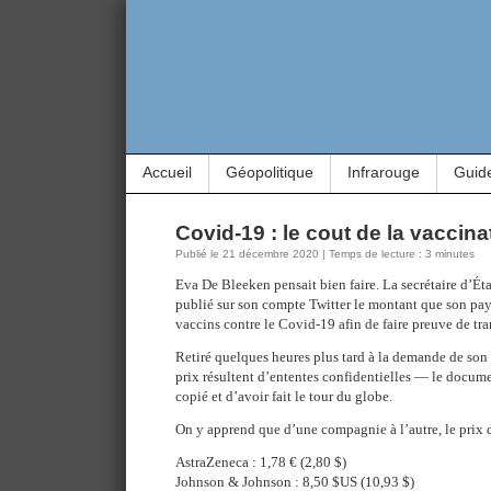
Accueil
Géopolitique
Infrarouge
Guid
Covid-19 : le cout de la vaccina
Publié le 21 décembre 2020 | Temps de lecture : 3 minutes
Eva De Bleeken pensait bien faire. La secrétaire d’Ét
publié sur son compte Twitter le montant que son pay
vaccins contre le Covid-19 afin de faire preuve de tr
Retiré quelques heures plus tard à la demande de s
prix résultent d’ententes confidentielles — le docume
copié et d’avoir fait le tour du globe.
On y apprend que d’une compagnie à l’autre, le prix 
AstraZeneca : 1,78 € (2,80 $)
Johnson & Johnson : 8,50 $US (10,93 $)