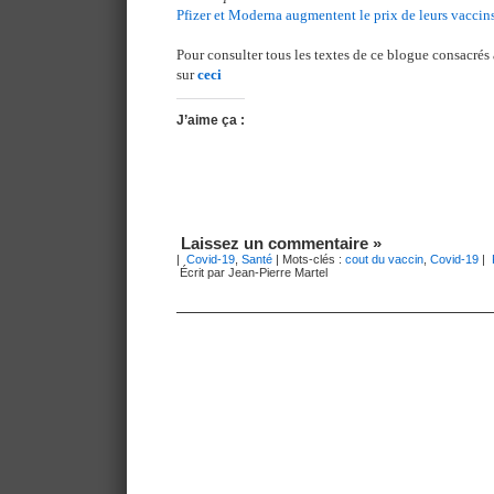
Pfizer et Moderna augmentent le prix de leurs vaccin
Pour consulter tous les textes de ce blogue consacrés
sur
ceci
J’aime ça :
Laissez un commentaire »
|
Covid-19
,
Santé
| Mots-clés :
cout du vaccin
,
Covid-19
|
Écrit par Jean-Pierre Martel