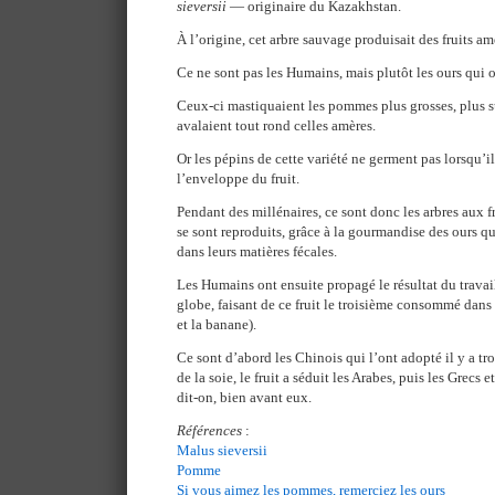
sieversii
— originaire du Kazakhstan.
À l’origine, cet arbre sauvage produisait des fruits am
Ce ne sont pas les Humains, mais plutôt les ours qui o
Ceux-ci mastiquaient les pommes plus grosses, plus su
avalaient tout rond celles amères.
Or les pépins de cette variété ne germent pas lorsqu’i
l’enveloppe du fruit.
Pendant des millénaires, ce sont donc les arbres aux fr
se sont reproduits, grâce à la gourmandise des ours qu
dans leurs matières fécales.
Les Humains ont ensuite propagé le résultat du travai
globe, faisant de ce fruit le troisième consommé dans
et la banane).
Ce sont d’abord les Chinois qui l’ont adopté il y a tro
de la soie, le fruit a séduit les Arabes, puis les Gr
dit-on, bien avant eux.
Références
:
Malus sieversii
Pomme
Si vous aimez les pommes, remerciez les ours