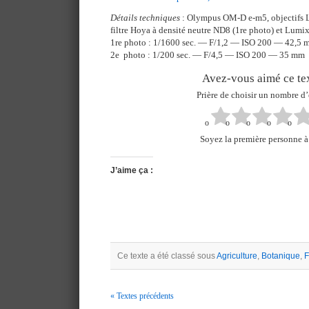
Détails techniques
: Olympus OM-D e-m5, objectifs 
filtre Hoya à densité neutre ND8 (1re photo) et Lumi
1re photo : 1/1600 sec. — F/1,2 — ISO 200 — 42,5
2e photo : 1/200 sec. — F/4,5 — ISO 200 — 35 mm
Avez-vous aimé ce tex
Prière de choisir un nombre d’
Soyez la première personne à 
J’aime ça :
Ce texte a été classé sous
Agriculture
,
Botanique
,
F
« Textes précédents