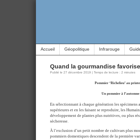
Accueil
Géopolitique
Infrarouge
Guid
Quand la gourmandise favorise 
Publié le 27 décembre 2019 | Temps de lecture : 2 minutes
Pommier ‘Richelieu’ au print
Un pommier à l’automne
En sélectionnant à chaque génération les spécimens a
supérieures et en les faisant se reproduire, les Humain
développement de plantes plus nutritives, ou plus rési
sècheresse.
À l’exclusion d’un petit nombre de cultivars plus mod
pommiers domestiques descendent de la première var