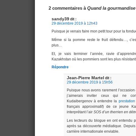
Navigation
2 commentaires à
Quand la gourmandise f
sandy39
dit :
29 décembre 2019 à 12h43
Puisque je venais faire mon petit tour pour la fon
Même si la pomme reste le fruit défendu…, c’est
plus…
Et, je vais terminer l’année, ravie d’apprend
Kazakhstan où les pommiers sont les plus résistant
Répondre
Jean-Pierre Martel
dit :
29 décembre 2019 à 15h56
Puisque nous avons rarement l’occasion 
j’aimerais inviter ceux qui ne co
Kudaibergenov à entendre la
prestation
français approximatif) de ce jeune Ka
interprétant l’air
SOS d’un therrien en dét
Les lecteurs du blogue en ont entendu 
après sa découverte médiatique. Depuis t
carrière internationale enviable.