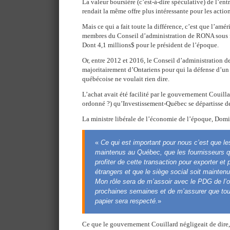
La valeur boursière (c’est-à-dire spéculative) de l’entr
rendait la même offre plus intéressante pour les actio
Mais ce qui a fait toute la différence, c’est que l’amér
membres du Conseil d’administration de RONA sous f
Dont 4,1 millions$ pour le président de l’époque.
Or, entre 2012 et 2016, le Conseil d’administration
majoritairement d’Ontariens pour qui la défense d’un
québécoise ne voulait rien dire.
L’achat avait été facilité par le gouvernement Couilla
ordonné ?) qu’Investissement-Québec se départisse de
La ministre libérale de l’économie de l’époque, Domi
«
Ce qui est important pour nous c’est que le
maintenus au Québec, que les fournisseurs 
profiter de cette transaction pour exporter et
étrangers et que le siège social soit mainte
Mon rôle sera de m’assoir avec le PDG de l’o
prochaines semaines et de m’assurer que tout
papier sera respecté.
»
Ce que le gouvernement Couillard négligeait de dire, 