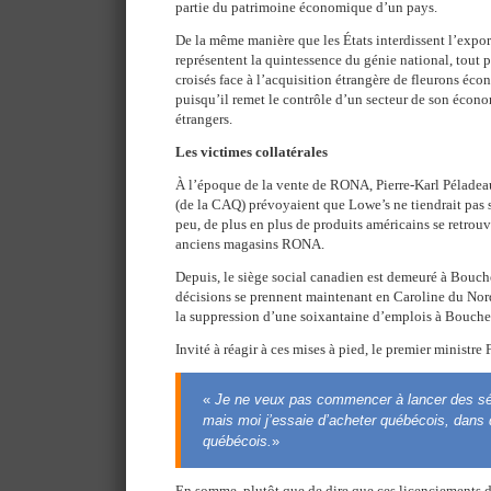
partie du patrimoine économique d’un pays.
De la même manière que les États interdissent l’expo
représentent la quintessence du génie national, tout po
croisés face à l’acquisition étrangère de fleurons éco
puisqu’il remet le contrôle d’un secteur de son écono
étrangers.
Les victimes collatérales
À l’époque de la vente de RONA, Pierre-Karl Péladea
(de la CAQ) prévoyaient que Lowe’s ne tiendrait pas 
peu, de plus en plus de produits américains se retrouve
anciens magasins RONA.
Depuis, le siège social canadien est demeuré à Bouche
décisions se prennent maintenant en Caroline du Nor
la suppression d’une soixantaine d’emplois à Boucher
Invité à réagir à ces mises à pied, le premier ministre
«
Je ne veux pas commencer à lancer des sé
mais moi j’essaie d’acheter québécois, dans
québécois.
»
En somme, plutôt que de dire que ces licenciements 