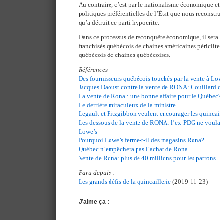
Au contraire, c’est par le nationalisme économique et
politiques préférentielles de l’État que nous reconstru
qu’a détruit ce parti hypocrite.
Dans ce processus de reconquête économique, il sera
franchisés québécois de chaines américaines péricliten
québécois de chaines québécoises.
Références
:
Des fournisseurs québécois touchés par la vente à Lo
Jacques Daoust contre la vente de RONA: Couillard di
La vente de Rona : une bonne affaire pour le Québec
Le derrière miraculeux de la ministre
Legault et Fitzgibbon veulent encourager les quincail
Les dessous de la vente de RONA: l’ex-PDG ne voulait
Lowe’s
Pourquoi Lowe’s ferme-t-il des magasins Rona?
Québec n’empêchera pas l’achat de Rona
Vente de Rona: plus de 40 millions pour les patrons
Paru depuis
:
Les grands défis de la quincaillerie
(2019-11-23)
J’aime ça :