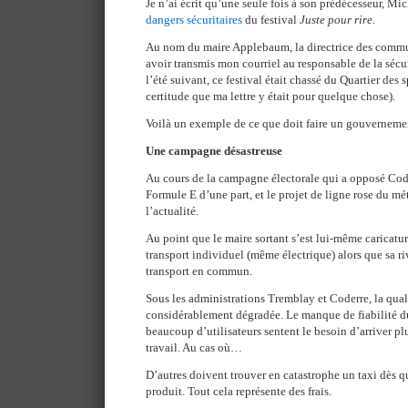
Je n’ai écrit qu’une seule fois à son prédécesseur, M
dangers sécuritaires
du festival
Juste pour rire
.
Au nom du maire Applebaum, la directrice des comm
avoir transmis mon courriel au responsable de la sécur
l’été suivant, ce festival était chassé du Quartier des s
certitude que ma lettre y était pour quelque chose).
Voilà un exemple de ce que doit faire un gouverneme
Une campagne désastreuse
Au cours de la campagne électorale qui a opposé Coder
Formule E d’une part, et le projet de ligne rose du mé
l’actualité.
Au point que le maire sortant s’est lui-même caricat
transport individuel (même électrique) alors que sa ri
transport en commun.
Sous les administrations Tremblay et Coderre, la quali
considérablement dégradée. Le manque de fiabilité du
beaucoup d’utilisateurs sentent le besoin d’arriver pl
travail. Au cas où…
D’autres doivent trouver en catastrophe un taxi dès 
produit. Tout cela représente des frais.