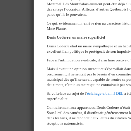
Montréal. Les Montréalais auraient peut-être déjà élu 
davantage l’occasion. Ailleurs, d’autres Québécois l’o
parce qu’ils le pouvaient.
Ce qui, évidemment, n’enlève rien au caractère histor
Mme Plante.
Denis Coderre, un maire superficiel
Denis Coderre était un maire sympathique et un hab
excellent flair politique le protégeait de son impulsiv
Face à l’intimidation syndicale, il a su faire preuve 
Mais il avait une opinion sur tout et s’éparpillait dans
précisément, il ne sentait pas le besoin d’en connaitr
municipal dès qu’il se savait capable de
vendre
sa pos
deux mots, c’était un maire qui ne connaissait pas ses
Sa volteface au sujet de l’
éclairage urbain à DEL
a été
superficialité.
Contrairement aux apparences, Denis Coderre n’était p
Sous l’œil des caméras, il distribuait généreusement 
dans les faits, il ne répondait aux lettres du citoyen ‘
réceptions automatisés.