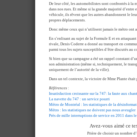
De leur côté, les automobilistes sont confrontés à la
dans nos rues. Et même si la grande majorité d’entre e
véhicule, ils rêvent que les autres abandonnent le leur,
propres déplacements.
Donc même ceux qui n’utilisent jamais le métro ont a
En s’enlisant au sujet de la Formule E et en attaquant 
rivale, Denis Coderre a donné au transport en comm
parmi tous les sujets susceptibles d’être discutés au c
Si bien que sa campagne a été un rappel constant d’u
son administration (même si, techniquement, le tran
uniquement de l’autorité de la ville).
Dans un tel contexte, la victoire de Mme Plante était 
Références
:
Insatisfaction croissante sur la 747: la faute aux chan
La navette du 747 : un service pourri
Métro de Montréal : les statistiques de la désinforma
Métro : les statistiques ne doivent pas nous aveugler
Près de mille interruptions de service en 2011 dans l
Avez-vous aimé ce tex
Prière de choisir un nombre d’