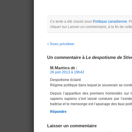
Ce texte a été classé sous
Politique canadienne
. P
cliquer sur
Laisser un commentaire
, à la fin de cet
« Textes précédents
Navigation
Un commentaire à
Le despotisme de Stiv
M.Martins
dit :
26 juin 2013 à 19h42
Despotisme éclairé.
Régime politique dans lequel,le souverain se condu
Depuis l’apparition des premiers hominidés sur 
sapiens sapiens s’est laissé conduire par l’exist
traitrise et le mensonge est l’apanage des faux polit
Répondre
Laisser un commentaire