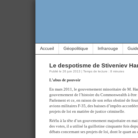
Accueil
Géopolitique
Infrarouge
Guid
Le despotisme de Stiveniev Har
Publié le 26 juin 2013 | Temps de lecture : 8 minutes
L’abus de pouvoir
En mars 2011, le gouvernement minoritaire de M. Har
gouvernement de l’histoire du Commonwealth à être 
Parlement et ce, en raison de son refus obstiné de four
avions militaires F-35, des baisses d’impôts accordées
projets de loi en matière de justice criminelle.
Réélu à la tête d’un gouvernement majoritaire en m
des votes, il a utilisé la guillotine cinquante fois dep
débats concernant ses projets de loi, dont le quart au