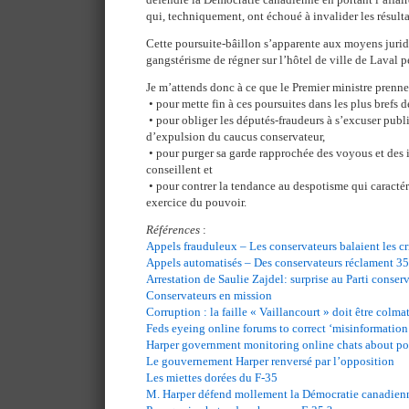
qui, techniquement, ont échoué à invalider les résult
Cette poursuite-bâillon s’apparente aux moyens jurid
gangstérisme de régner sur l’hôtel de ville de Laval 
Je m’attends donc à ce que le Premier ministre prenn
• pour mette fin à ces poursuites dans les plus brefs d
• pour obliger les députés-fraudeurs à s’excuser pu
d’expulsion du caucus conservateur,
• pour purger sa garde rapprochée des voyous et des 
conseillent et
• pour contrer la tendance au despotisme qui caractér
exercice du pouvoir.
Références
:
Appels frauduleux – Les conservateurs balaient les c
Appels automatisés – Des conservateurs réclament 3
Arrestation de Saulie Zajdel: surprise au Parti conser
Conservateurs en mission
Corruption : la faille « Vaillancourt » doit être colma
Feds eyeing online forums to correct ‘misinformation
Harper government monitoring online chats about pol
Le gouvernement Harper renversé par l’opposition
Les miettes dorées du F-35
M. Harper défend mollement la Démocratie canadien