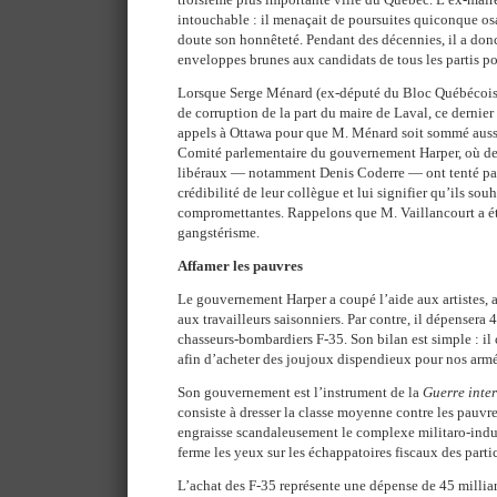
intouchable : il menaçait de poursuites quiconque os
doute son honnêteté. Pendant des décennies, il a do
enveloppes brunes aux candidats de tous les partis po
Lorsque Serge Ménard (ex-député du Bloc Québécois) 
de corruption de la part du maire de Laval, ce dernier
appels à Ottawa pour que M. Ménard soit sommé auss
Comité parlementaire du gouvernement Harper, où des
libéraux — notamment Denis Coderre — ont tenté par
crédibilité de leur collègue et lui signifier qu’ils souh
compromettantes. Rappelons que M. Vaillancourt a ét
gangstérisme.
Affamer les pauvres
Le gouvernement Harper a coupé l’aide aux artistes, 
aux travailleurs saisonniers. Par contre, il dépensera 
chasseurs-bombardiers F-35. Son bilan est simple : il 
afin d’acheter des joujoux dispendieux pour nos armé
Son gouvernement est l’instrument de la
Guerre inte
consiste à dresser la classe moyenne contre les pauvre
engraisse scandaleusement le complexe militaro-indus
ferme les yeux sur les échappatoires fiscaux des partic
L’achat des F-35 représente une dépense de 45 milli