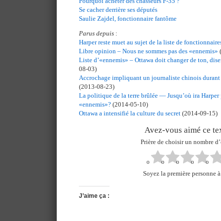
Pourquoi acheter des chasseurs F-35 ?
Se cacher derrière ses députés
Saulie Zajdel, fonctionnaire fantôme
Parus depuis
:
Harper reste muet au sujet de la liste de fonctionnair
Libre opinion – Nous ne sommes pas des «ennemis»
Liste d’«ennemis» – Ottawa doit changer de ton, dise
08-03)
Accrochage impliquant un journaliste chinois durant 
(2013-08-23)
La politique de la terre brûlée — Jusqu’où ira Harper p
«ennemis»?
(2014-05-10)
Ottawa a intensifié la culture du secret
(2014-09-15)
Avez-vous aimé ce tex
Prière de choisir un nombre d’
Soyez la première personne à 
J’aime ça :