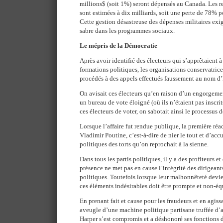
millions$ (soit 1%) seront dépensés au Canada. Les 
sont estimées à dix milliards, soit une perte de 78%
Cette gestion désastreuse des dépenses militaires exig
sabre dans les programmes sociaux.
Le mépris de la Démocratie
Après avoir identifié des électeurs qui s’apprêtaient à
formations politiques, les organisations conservatrice
procédés à des appels effectués faussement au nom d
On avisait ces électeurs qu’en raison d’un engorgemen
un bureau de vote éloigné (où ils n’étaient pas inscri
ces électeurs de voter, on sabotait ainsi le processus
Lorsque l’affaire fut rendue publique, la première réa
Vladimir Poutine, c’est-à-dire de nier le tout et d’acc
politiques des torts qu’on reprochait à la sienne.
Dans tous les partis politiques, il y a des profiteurs e
présence ne met pas en cause l’intégrité des dirigeant
politiques. Toutefois lorsque leur malhonnêteté devi
ces éléments indésirables doit être prompte et non-é
En prenant fait et cause pour les fraudeurs et en agi
aveugle d’une machine politique partisane truffée d’a
Harper s’est compromis et a déshonoré ses fonctions d