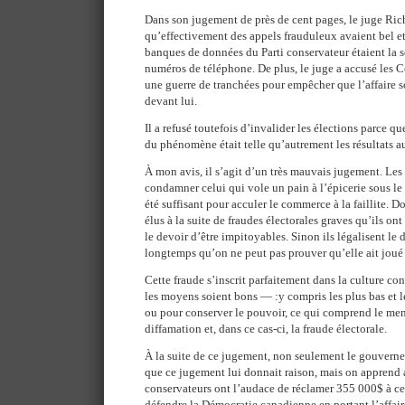
Dans son jugement de près de cent pages, le juge Ri
qu’effectivement des appels frauduleux avaient bel et 
banques de données du Parti conservateur étaient la s
numéros de téléphone. De plus, le juge a accusé les Co
une guerre de tranchées pour empêcher que l’affaire s
devant lui.
Il a refusé toutefois d’invalider les élections parce q
du phénomène était telle qu’autrement les résultats au
À mon avis, il s’agit d’un très mauvais jugement. Les
condamner celui qui vole un pain à l’épicerie sous le 
été suffisant pour acculer le commerce à la faillite. 
élus à la suite de fraudes électorales graves qu’ils on
le devoir d’être impitoyables. Sinon ils légalisent le dr
longtemps qu’on ne peut pas prouver qu’elle ait joué
Cette fraude s’inscrit parfaitement dans la culture co
les moyens soient bons — :y compris les plus bas et l
ou pour conserver le pouvoir, ce qui comprend le men
diffamation et, dans ce cas-ci, la fraude électorale.
À la suite de ce jugement, non seulement le gouvern
que ce jugement lui donnait raison, mais on apprend 
conservateurs ont l’audace de réclamer 355 000$ à ce
défendre la Démocratie canadienne en portant l’affai