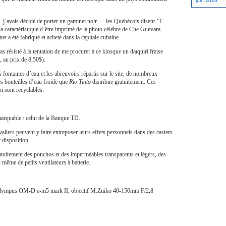
juin 2026
à. j’avais décidé de porter un gaminet noir — les Québécois disent ’T-
a caractéristique d’être imprimé de la photo célèbre de Che Guevara.
t a été fabriqué et acheté dans la capitale cubaine.
 pas résisté à la tentation de me procurer à ce kiosque un daïquiri fraise
, au prix de 8,50$).
es fontaines d’eau et les abreuvoirs répartis sur le site, de nombreux
les bouteilles d’eau froide que
Rio Tinto
distribue gratuitement. Ces
m sont recyclables.
arquable : celui de la Banque TD.
tivaliers peuvent y faire entreposer leurs effets personnels dans des casiers
 disposition.
atuitement des ponchos et des imperméables transparents et légers, des
 même de petits ventilateurs à batterie.
lympus OM-D e-m5 mark II, objectif M.Zuiko 40-150mm F/2,8