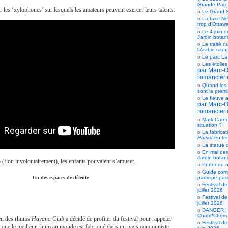
Grande Paix
r les ‘xylophones’ sur lesquels les amateurs peuvent exercer leurs talents.
Le Grand S
La taxe Net
trop d’Ottaw
Le 4 juin d
Jardin botan
Le traité n
l’Arabie saou
Le parc La
Les étoiles
par Marc-Ol
romancier 
Quand les 
sont la prém
Le fleuve a
par Marc-Ol
romancier 
Mark Carne
situation ?
La fabricat
Patriot
en te
La statue d
En mai der
Jardin botan
(flou involontairement), les enfants pouvaient s’amuser.
Porter du n
Guide comp
participe pas
Un des espaces de détente
Festival de
juillet 2026
Festival de
juillet 2026
DANGER ! 
Chom*Chom
ien des rhums
Havana Club
a décidé de profiter du festival pour rappeler
Festival de
 que le meilleur rhum au monde est fabriqué dans un pays communiste