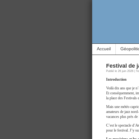
Accueil
Géopoliti
Festival de 
Publié le 26 juin 2026 | 
Introduction
Voilà dix ans que je n
Et conséquemment, impo
la place des Festivals 
Mais une météo caprici
amateurs de jazz nord-
vacances plus près de 
C’est le spectacle d’
An
pour le festival. J’y su