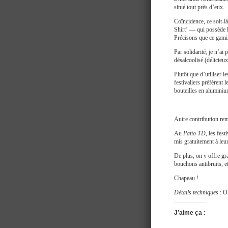
situé tout près d’eux.
Coïncidence, ce soit-l
Shirt’ — qui possède l
Précisons que ce gamine
Par solidarité, je n’ai
désalcoolisé (délicieux
Plutôt que d’utiliser l
festivaliers préfèrent 
bouteilles en aluminiu
Autre contribution rem
Au
Patio TD
, les fes
mis gratuitement à leur
De plus, on y offre gr
bouchons antibruits, et
Chapeau !
Détails techniques
: O
J’aime ça :