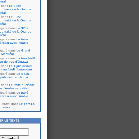
réal
dans
Le 325e
du traité de la Grande
réal
dans
Le 325e
du traité de la Grande
réal
égaré
dans
Le 325e
du traité de la Grande
réal
égaré
dans
Le traité
ricain avec l’Arabie
égaré
dans
Le Grand
 Montréal
égaré
dans
La taxe Netflix
tion de trop d’Ottawa
dans
Le 4 juin dernier,
nt au Jardin botanique
égaré
dans
Le 4 juin
cipalement au Jardin
dans
Le traité nucléaire
ec l’Arabie saoudite
égaré
dans
Le traité
ricain avec l’Arabie
e Martel
dans
Le parc La
partie)
ER LE TEXTE…