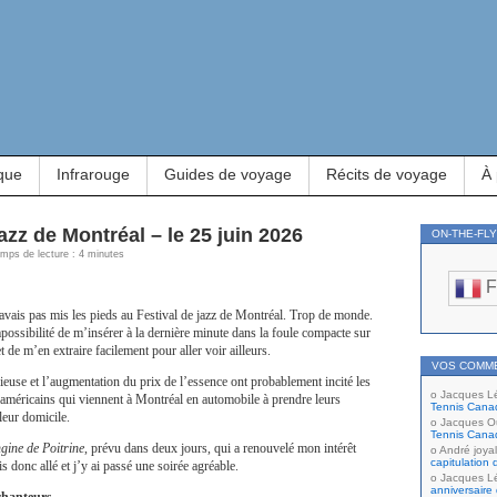
que
Infrarouge
Guides de voyage
Récits de voyage
À
jazz de Montréal – le 25 juin 2026
ON-THE-FL
Temps de lecture : 4 minutes
F
’avais pas mis les pieds au Festival de jazz de Montréal. Trop de monde.
ssibilité de m’insérer à la dernière minute dans la foule compacte sur
et de m’en extraire facilement pour aller voir ailleurs.
VOS COMM
euse et l’augmentation du prix de l’essence ont probablement incité les
Jacques L
américains qui viennent à Montréal en automobile à prendre leurs
Tennis Cana
leur domicile.
Jacques Ou
Tennis Cana
gine de Poitrine
, prévu dans deux jours, qui a renouvelé mon intérêt
André joyal
capitulation 
is donc allé et j’y ai passé une soirée agréable.
Jacques L
anniversaire 