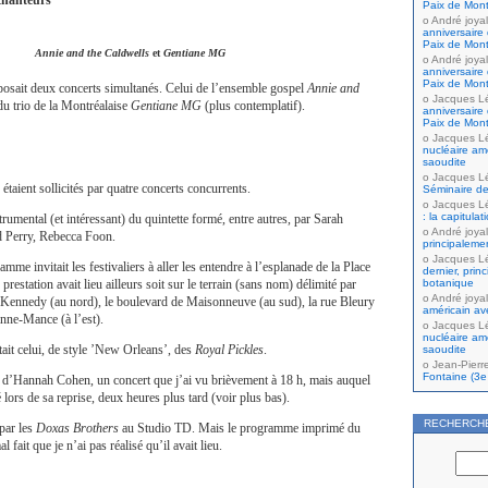
 chanteurs
Paix de Mont
André joyal
anniversaire 
Paix de Mont
Annie and the Caldwells
et
Gentiane MG
André joyal
anniversaire 
Paix de Mont
oposait deux concerts simultanés. Celui de l’ensemble gospel
Annie and
Jacques L
du trio de la Montréalaise
Gentiane MG
(plus contemplatif).
anniversaire 
Paix de Mont
Jacques L
nucléaire amé
saoudite
Jacques L
s étaient sollicités par quatre concerts concurrents.
Séminaire de
Jacques L
: la capitula
rumental (et intéressant) du quintette formé, entre autres, par Sarah
André joyal
 Perry, Rebecca Foon.
principaleme
Jacques L
mme invitait les festivaliers à aller les entendre à l’esplanade de la Place
dernier, prin
botanique
 prestation avait lieu ailleurs soit sur le terrain (sans nom) délimité par
André joyal
-Kennedy (au nord), le boulevard de Maisonneuve (au sud), la rue Bleury
américain av
eanne-Mance (à l’est).
Jacques L
nucléaire amé
ait celui, de style ’New Orleans’, des
Royal Pickles
.
saoudite
Jean-Pierr
Fontaine (3e 
ui d’Hannah Cohen, un concert que j’ai vu brièvement à 18 h, mais auquel
 lors de sa reprise, deux heures plus tard (voir plus bas).
RECHERCH
 par les
Doxas Brothers
au Studio TD. Mais le programme imprimé du
al fait que je n’ai pas réalisé qu’il avait lieu.